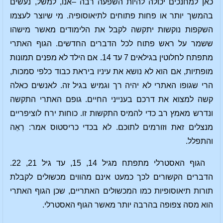
כאן למחנכים יכולה להיות השפעה רבה –אנו, למשל, נעשים
בהמשך יותר או פחות פתוחים לתיאוסופיה. מי שיוצר לעצמו
השקפות נוקשות יתקשה לקבל את הלימודים מאשר מישהו
ששמר על ראש פתוח לכל הדברים החדשים. הגוף האתרי
מתפתח לחלוטין בגילאים 7 עד 14. אם הילד לא מפנים תמונות
מופתיות, אם הוא לא נושא את עיניו ביראת כבוד כלפי סמכות,
הרי שגופו האתרי לא יהיה רך וגמיש בגיל זה. לאנשים כאלה
קשה למצוא את דרכם בענייני החיים. גופם האתרי התקשה
ונדרש מאמץ רב כדי להמיס התקשות זו. כוחות ירח לוציפריים
מנצלים זאת וזורמים לתוכם. לא בכדי כריסטוס אמר: רְאֵה
והתפלל.
הגוף האסטרלי מתפתח מגיל 14, 15, עד גיל 21, 22.
הדברים הקשורים לכך כמעט אינם מהווים מכשולים לקבלת
תורות תיאוסופיות כמו המכשולים האתריים, שכן הגוף האתרי
הוא מסה צפופה בהרבה יותר מאשר הגוף האסטרלי.