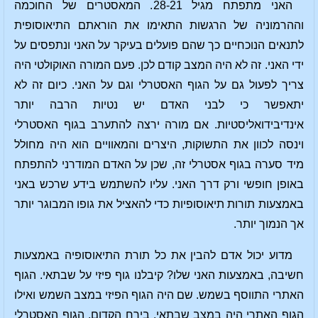
האני מתפתח מגיל 28-21. המאסטרים של החוכמה
וההרמוניה של הרגשות התאימו את הוראתם התיאוסופית
לתנאים הנוכחיים כך שהם פועלים בעיקר על האני ונתפסים על
ידי האני. זה לא היה המצב קודם לכן. פעם המורה האוקולטי היה
צריך לפעול גם על הגוף האסטרלי וגם על האני. כיום זה לא
יתאפשר כי לבני האדם יש נטיות הרבה יותר
אינדיבידואליסטיות. אם מורה ירצה להתערב בגוף האסטרלי
וינסה לכוון את התשוקות, היצרים והמאוויים הוא היה מחולל
מיד סערה בגוף אסטרלי זה, שכן על האדם המודרני להתפתח
באופן חופשי ורק דרך האני. עליו להשתמש בידע שרכש באני
באמצעות תורות תיאוסופיות כדי להאציל את גופו המבוגר יותר
אך הנמוך יותר.
מדוע יכול אדם להבין את כל תורת התיאוסופיה באמצעות
חשיבה, באמצעות האני שלו? קיבלנו גוף פיזי על שבתאי. הגוף
האתרי התווסף בשמש. שם היה הגוף הפיזי במצב השמש ואילו
הגוף האתרי היה במצב שבתאי. בירח הקדום, הגוף האסטרלי