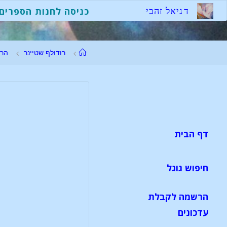
ד
נ
י
א
ל
ז
ה
ב
י
כניסה לחנות הספרים
רודולף שטיינר
הר
דף הבית
חיפוש גוגל
הרשמה לקבלת
עדכונים