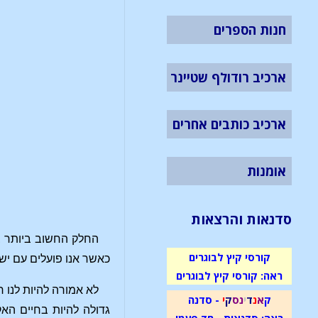
חנות הספרים
ארכיב רודולף שטיינר
ארכיב כותבים אחרים
אומנות
סדנאות והרצאות
החלק החשוב ביותר ב
קורסי קיץ לבוגרים
כאשר אנו פועלים עם ישוי
ראה: קורסי קיץ לבוגרים
לא אמורה להיות לנו 
ק
א
נ
ד
י
נ
ס
ק
י
- סדנה
גדולה להיות בחיים האק
ראה: סדנאות - חד פעמי