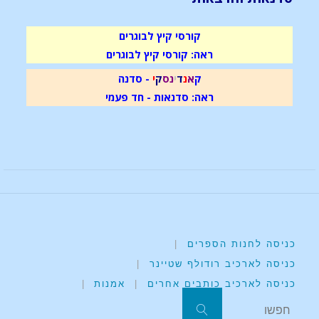
קורסי קיץ לבוגרים
ראה: קורסי קיץ לבוגרים
ק
א
נ
ד
י
נ
ס
ק
י
- סדנה
ראה: סדנאות - חד פעמי
כניסה לחנות הספרים
|
כניסה לארכיב רודולף שטיינר
|
כניסה לארכיב כותבים אחרים
|
אמנות
|