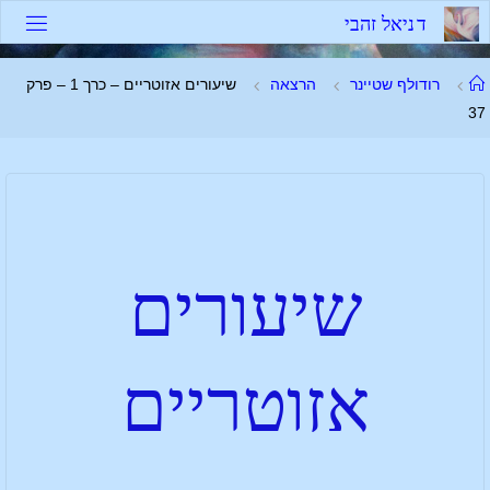
ד
נ
י
א
ל
ז
ה
ב
י
רודולף שטיינר
הרצאה
שיעורים אזוטריים – כרך 1 – פרק
37
שיעורים
אזוטריים