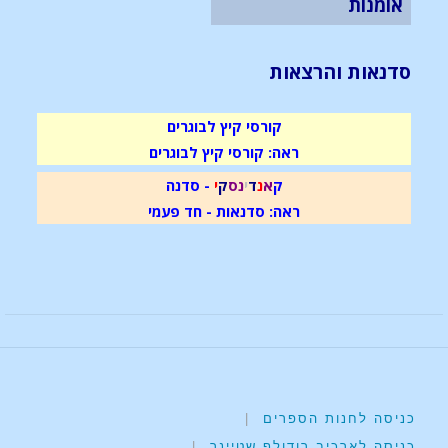
אומנות
סדנאות והרצאות
קורסי קיץ לבוגרים
ראה: קורסי קיץ לבוגרים
ק
א
נ
ד
י
נ
ס
ק
י
- סדנה
ראה: סדנאות - חד פעמי
כניסה לחנות הספרים
|
כניסה לארכיב רודולף שטיינר
|