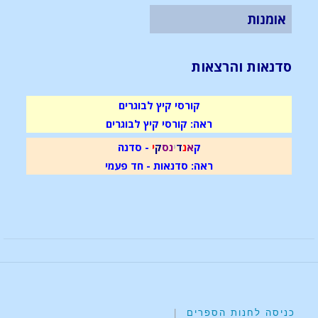
אומנות
סדנאות והרצאות
קורסי קיץ לבוגרים
ראה: קורסי קיץ לבוגרים
ק
א
נ
ד
י
נ
ס
ק
י
- סדנה
ראה: סדנאות - חד פעמי
כניסה לחנות הספרים
|