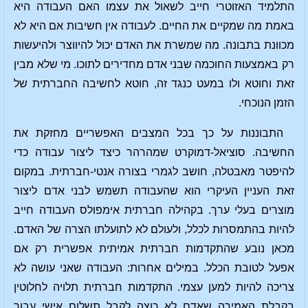
התלמיד האזוטרי חייב לשאול את עצמו האם העבודה היא
באמת מה שמקיים את החיים. לעבודה אין חשיבות אם היא לא
מכוונת בתבונה. מה שמשרת את האדם יכול להיווצר ולהיעשות
רק באמצעות החוכמה שבני אדם מחדירים לתוכו. מי שלא מבין
זאת וחוטא ולו במעט כנגד זה, חוטא לחשיבה החברתית של
הזמן הנוכחי.
התבוננות על כך בכל המצבים האפשריים מחזקת את
החשיבה. סוציאל-דמוקרט שמהרהר כיצד ליצור עבודה כדי
להיפטר מאבטלה, חושב לגמרי בצורה אנטי-חברתית. במקום
זאת העניין העיקרי הוא שהעבודה תשמש לבני אדם ליצור
מוצרים בעלי ערך. בקהילה חברתית אימפולס העבודה חייב
להיות בהתמסרות לכלל, ולעולם לא לתועלתו הצרה של האדם.
מכאן נובע שהתקדמות חברתית אמיתית אפשרית רק אם
אפעל לטובת הכלל. במילים אחרות: העבודה שאני עושה לא
צריכה להיות למען עצמי. התקדמות חברתית תלויה לחלוטין
בקבלת האמירה שאדם לא רוצה לקבל תשלום אישי עבור