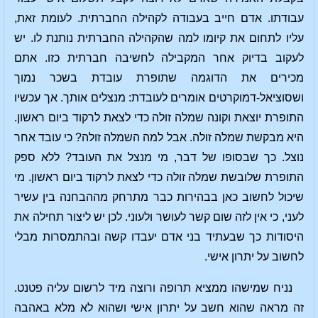
עבודתו. אדם חייב בעבודה לקהילה החברתית. לעומת זאת,
עליו לתחום את קיומו למה שהקהילה החברתית נותנת לו. יש
לעקוב בדיוק אחר המקבילה לחשיבה חברתית כזו. אתם
מכירים את הדוגמה שתופרת עובדת בשכר נמוך
ושסוציאל-דמוקרטים אומרים לעובדת: מנצלים אותך. אך עכשיו
התופרת יוצאת וקונה שמלה זולה כדי לצאת לרקוד ביום ראשון.
היא מבקשת שמלה זולה. אבל למה השמלה זולה? כי עובד אחר
נוצל. כך שבסופו של דבר, מי מנצל את העובד? ללא ספק
התופרת שלובשת שמלה זולה כדי לצאת לרקוד ביום ראשון. מי
שיכול לחשוב כאן בבהירות כבר מתרחק מההבחנה בין עשיר
לעני, כי אין לזה שום קשר לעושר ולעוני. לכן יש ליצור תחילה את
היסודות כך שבעתיד בני אדם יעבדו קשה ובהתמסרות מבלי
לחשוב על יתרון אישי.
נניח שמישהו ממציא תרופה ורוצה מיד לרשום עליה פטנט.
זה מראה שהוא חשב על יתרון אישי ושהוא לא מלא באהבה