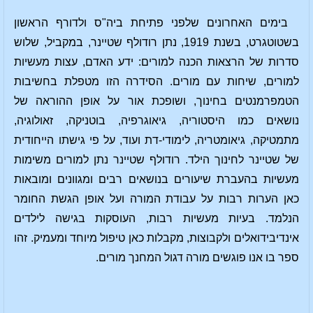
בימים האחרונים שלפני פתיחת ביה"ס ולדורף הראשון
בשטוטגרט, בשנת 1919, נתן רודולף שטיינר, במקביל, שלוש
סדרות של הרצאות הכנה למורים: ידע האדם, עצות מעשיות
למורים, שיחות עם מורים. הסידרה הזו מטפלת בחשיבות
הטמפרמנטים בחינוך, ושופכת אור על אופן ההוראה של
נושאים כמו היסטוריה, גיאוגרפיה, בוטניקה, זאולוגיה,
מתמטיקה, גיאומטריה, לימודי-דת ועוד, על פי גישתו הייחודית
של שטיינר לחינוך הילד. רודולף שטיינר נתן למורים משימות
מעשיות בהעברת שיעורים בנושאים רבים ומגוונים ומובאות
כאן הערות רבות על עבודת המורה ועל אופן הגשת החומר
הנלמד. בעיות מעשיות רבות, העוסקות בגישה לילדים
אינדיבידואלים ולקבוצות, מקבלות כאן טיפול מיוחד ומעמיק. זהו
ספר בו אנו פוגשים מורה דגול המחנך מורים.