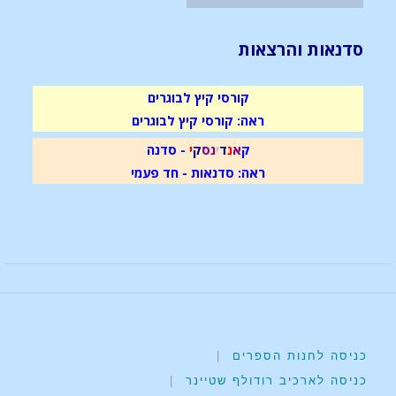
סדנאות והרצאות
קורסי קיץ לבוגרים
ראה: קורסי קיץ לבוגרים
ק
א
נ
ד
י
נ
ס
ק
י
- סדנה
ראה: סדנאות - חד פעמי
כניסה לחנות הספרים
|
כניסה לארכיב רודולף שטיינר
|