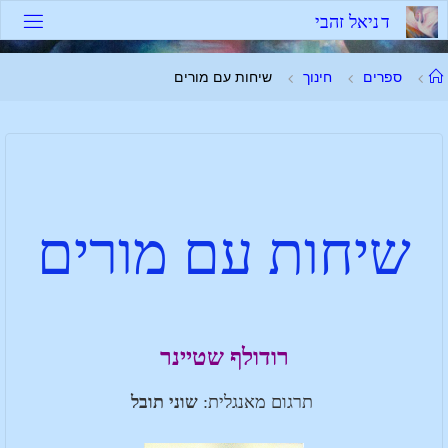
ד
נ
י
א
ל
ז
ה
ב
י
ספרים
חינוך
שיחות עם מורים
שיחות עם מורים
רודולף שטיינר
תרגום מאנגלית:
שוני תובל