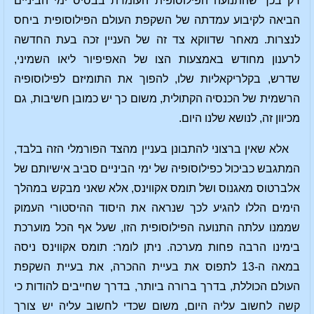
רק בכך שהתנועה הפילוסופית העומדת בבסיס ימי הביניים
הביאה לקיבוע עמדתה של השקפת העולם הפילוסופית ביחס
לנצרות. מאחר שדווקא צד זה של העניין זכה בעת החדשה
לרענון מחודש באמצעות הצו של האפיפיור ליאו השמיני,
שדרש, בקלריקאליות שלו, להפוך את התומיזם לפילוסופיה
הרשמית של הכנסיה הקתולית, משום כך יש כמובן חשיבות, גם
מכיוון זה, לנושא שלנו היום.
אלא שאין ברצוני להתבונן בעניין מהצד הפורמלי הזה בלבד,
המתגבש כביכול כפילוסופיה של ימי הביניים סביב אישיותם של
אלברטוס מאגנוס ושל תומס אקווינס, אלא שאני מבקש במהלך
הימים הללו להגיע לכך שנראה את היסוד ההיסטורי העמוק
שממנו עלתה התנועה הפילוסופית הזו, שעל אף הכל מוערכת
בימינו הרבה פחות מערכה. ניתן לומר: תומס אקווינס ניסה
במאה ה-13 לתפוס את בעיית ההכרה, את בעיית השקפת
העולם הכוללת, בדרך ברורה ביותר, בדרך שחייבים להודות כי
קשה לחשוב עליה היום, משום שכדי לחשוב עליה יש צורך