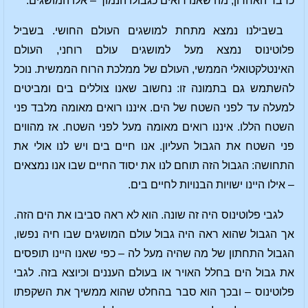
כדבר האחרון, מה שאנו רואים כגבולו הנמוך – אלו המושגים.
בשבילנו נמצא מתחת למושגים העולם החושי. בשביל
פלוטינוס נמצא מעל למושגים עולם רוחני, העולם
האינטלקטואלי הממשי, העולם של ממלכת הרוח הממשית. נוכל
להשתמש גם בתמונה זו: נחשוב שאנו צוללים בים ומביטים
למעלה עד לפני השטח של הים. איננו רואים מאומה מלבד פני
השטח הללו. איננו רואים מאומה מעל לפני השטח. אז מהווים
פני השטח את הגבול העליון. אנו חיים בים ויש לנו אולי את
התחושה: הגבול הזה תוחם לנו את יסוד החיים שבו אנו נמצאים
– אילו היינו ישויות הבנויות לחיים בים.
לגבי פלוטינוס היה זה שונה. הוא לא ראה סביבו את הים הזה.
אך הגבול שהוא ראה היה גבול עולם המושגים שבו חיה נפשו,
הגבול התחתון של מה שהיה מעל לה – כפי שאנו היינו תופסים
את גבול הים בחלל האויר או בעולם העננים וכיוצא בזה. לגבי
פלוטינוס – ובכך הוא סבר בהחלט שהוא ממשיך את השקפתו