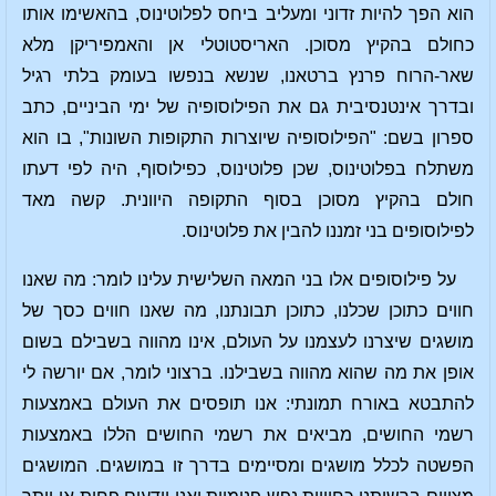
הוא הפך להיות זדוני ומעליב ביחס לפלוטינוס, בהאשימו אותו
כחולם בהקיץ מסוכן. האריסטוטלי אן והאמפיריקן מלא
שאר-הרוח פרנץ ברטאנו, שנשא בנפשו בעומק בלתי רגיל
ובדרך אינטנסיבית גם את הפילוסופיה של ימי הביניים, כתב
ספרון בשם: "הפילוסופיה שיוצרות התקופות השונות", בו הוא
משתלח בפלוטינוס, שכן פלוטינוס, כפילוסוף, היה לפי דעתו
חולם בהקיץ מסוכן בסוף התקופה היוונית. קשה מאד
לפילוסופים בני זמננו להבין את פלוטינוס.
על פילוסופים אלו בני המאה השלישית עלינו לומר: מה שאנו
חווים כתוכן שכלנו, כתוכן תבונתנו, מה שאנו חווים כסך של
מושגים שיצרנו לעצמנו על העולם, אינו מהווה בשבילם בשום
אופן את מה שהוא מהווה בשבילנו. ברצוני לומר, אם יורשה לי
להתבטא באורח תמונתי: אנו תופסים את העולם באמצעות
רשמי החושים, מביאים את רשמי החושים הללו באמצעות
הפשטה לכלל מושגים ומסיימים בדרך זו במושגים. המושגים