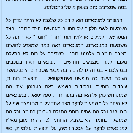
במה שמציינים כיום באופן מילולי כתכולתה.
האופייני למניכאיזם הוא קודם כל שלגביו לא היתה עדיין כל
משמעות לשני חלקיה של החוויה האנושית, הצד הרוחני והצד
המטריאלי. למילים או לאידיאות "רוח" ו"חומר" לא היתה כל
משמעות במניכאיזם. המניכאיזם ראה במה שמופיע לחושים
בצורה חומרית אלמנט רוחני, וכשדיבר על רוח לא התעלה
מעבר למה שמציגים החושים. המניכאיזם ראה בכוכבים
ובמהלכם – במידה גדולה בהרבה מכפי שסבורים היום, כאשר
העולם נעשה כה מופשט ואינטלקטואלי – תופעות רוחיות,
עובדות רוחיות, ובסודות השמש ראה בו-בזמן את מה
שמתרחש כאן על האדמה בתור רוחי, ספיריטואלי. במניכאיזם
לא היתה כל משמעות לדבֵּר מצד אחד על חומר ומצד שני על
רוח. לגביו כל מה שהינו רוחני מתגלה בו-בזמן כחומרי וכל מה
שמתגלה כחומרי הוא בשבילו הרוחני. לכן היה זה מובן מאליו
למניכאיזם לדבֵּר על אסטרונומיה, על תופעות עולמיות, כפי