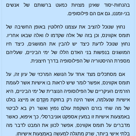
בהנחות-יסוד שאינן מצויות כמעט ברשותם של אנשים
בני-זמננו, גם אם הם פילוסופים.
נחוץ שנוכל להציב את עצמנו לחלוטין באופן החשיבה של
תומס אקווינס, וכן בזה של אלה שקדמו לו ואלה שבאו אחריו.
נחוץ שנוכל לדעת כיצד יש להבין את המושגים, כיצד חיו
המושגים בנפשות בני האדם הללו של ימי הביניים, שעליהם
מספרת ההיסטוריה של הפילוסופיה בדרך חיצונית.
אם מסתכלים מצד אחד על הנושא המרכזי של עיון זה, על
תומס אקווינס, אפשר לומר שיש לראות בו אישיות אשר לעומת
הזרמים העיקריים של הפילוסופיה הנוצרית של ימי הביניים, היא
אישיות שנעלמה, אשר הינה רק בחזקת מקָדֵם או מייצג בולט
של מה שחי בזרם השקפת עולם נפוץ ואשר רק בא לביטוי
באמצעות אישיות זו במעין אספקט אוניברסלי. כך איפוא, כאשר
מדברים על תומס אקווינס, אפשר לכוון את המבט לדבר מה
בלתי אישי ביותר, שרק מתגלה למעשה באמצעות אישיותו.