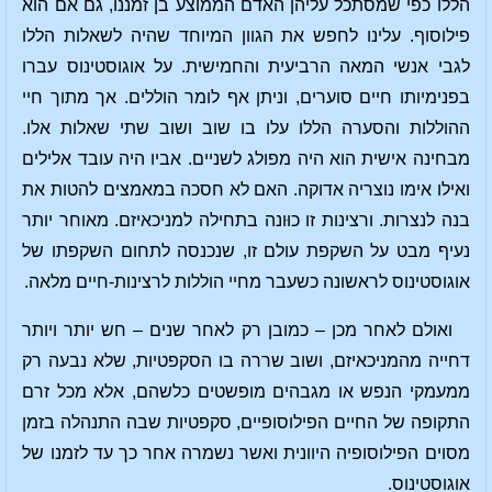
הללו כפי שמסתכל עליהן האדם הממוצע בן זמננו, גם אם הוא
פילוסוף. עלינו לחפש את הגוון המיוחד שהיה לשאלות הללו
לגבי אנשי המאה הרביעית והחמישית. על אוגוסטינוס עברו
בפנימיותו חיים סוערים, וניתן אף לומר הוללים. אך מתוך חיי
ההוללות והסערה הללו עלו בו שוב ושוב שתי שאלות אלו.
מבחינה אישית הוא היה מפולג לשניים. אביו היה עובד אלילים
ואילו אימו נוצריה אדוקה. האם לא חסכה במאמצים להטות את
בנה לנצרות. ורצינות זו כוּונה בתחילה למניכאיזם. מאוחר יותר
נעיף מבט על השקפת עולם זו, שנכנסה לתחום השקפתו של
אוגוסטינוס לראשונה כשעבר מחיי הוללות לרצינות-חיים מלאה.
ואולם לאחר מכן – כמובן רק לאחר שנים – חש יותר ויותר
דחייה מהמניכאיזם, ושוב שררה בו הסקפטיות, שלא נבעה רק
ממעמקי הנפש או מגבהים מופשטים כלשהם, אלא מכל זרם
התקופה של החיים הפילוסופיים, סקפטיות שבה התנהלה בזמן
מסוים הפילוסופיה היוונית ואשר נשמרה אחר כך עד לזמנו של
אוגוסטינוס.