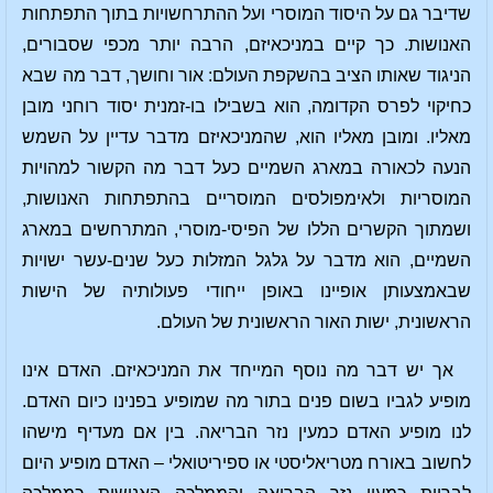
שדיבר גם על היסוד המוסרי ועל ההתרחשויות בתוך התפתחות
האנושות. כך קיים במניכאיזם, הרבה יותר מכפי שסבורים,
הניגוד שאותו הציב בהשקפת העולם: אור וחושך, דבר מה שבא
כחיקוי לפרס הקדומה, הוא בשבילו בו-זמנית יסוד רוחני מובן
מאליו. ומובן מאליו הוא, שהמניכאיזם מדבר עדיין על השמש
הנעה לכאורה במארג השמיים כעל דבר מה הקשור למהויות
המוסריות ולאימפולסים המוסריים בהתפתחות האנושות,
ושמתוך הקשרים הללו של הפיסי-מוסרי, המתרחשים במארג
השמיים, הוא מדבר על גלגל המזלות כעל שנים-עשר ישויות
שבאמצעותן אופיינו באופן ייחודי פעולותיה של הישות
הראשונית, ישות האור הראשונית של העולם.
אך יש דבר מה נוסף המייחד את המניכאיזם. האדם אינו
מופיע לגביו בשום פנים בתור מה שמופיע בפנינו כיום האדם.
לנו מופיע האדם כמעין נזר הבריאה. בין אם מעדיף מישהו
לחשוב באורח מטריאליסטי או ספיריטואלי – האדם מופיע היום