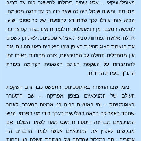
ניאופלטוניקאי – אלא שהיה ביכולתו להישאר כזה עד דרגה
מסוימת. ומשום שיכול היה להישאר כזה רק עד דרגה מסוימת,
הביא אותו גורלו לכך שהתוודע להופעתו של כריסטוס ישוע.
למעשה המעבר מן הניאופלטוניות לנצרות אינו בגדר קפיצה כה
גדולה, אלא התפתחות טבעית אצל אוגוסטינוס. לא ניתן לשפוט
את הנצרות האוגוסטינית באופן שבו היא חיה באוגוסטינוס, אם
אין מסתכלים תחילה על המניכאיזם, צורה מהותית באותו זמן
להתגברות על השקפת העולם הפגאנית הקדומה בעזרת
התנ"ך, בעזרת היהדות.
בזמן שבו התעורר באוגוסטינוס, התפשט כבר זרם השקפת
העולם של המניכאיזם בצפון אפריקה – שם התעורר
באוגוסטינוס – וחי באנשים רבים בני ארצות המערב. לאחר
שנוסד באפריקה במאה השלישית בערך בידי מַנִי הפרסי, הגיע
המניכאיזם מבחינה היסטורית מעט מאוד לשאר העולם. אם
מבקשים לאפיין את המניכאיזם אפשר לומר: הדברים היו
אמורים יותר במכלול עמדתה של השקפת העולם הזו ופחות