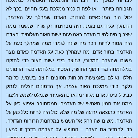
לבריות כמעין נזר הבריאה והממלכה האנושית כממלכה
הגבוהה ביותר – או לפחות כנזר ממלכת בעלי-החיים. בכך לא
יכול היה המניכאיזם להודות. האדם שמהלך על האדמה,
והתהלך עליה גם בזמנו, היה מבחינתו רק שריד שנשמר ממה
שצריך היה להיות האדם באמצעות ישות האור האלוהית. האדם
היה אמור להיות דבר מה שונה לגמרי ממה שמהלך כעת על
האדמה בתור אדם. מה שמהלך כעת על האדמה כאדם נוצר
משום שהאדם המקורי, שנוצר בידי ישות האור כדי לחזקה
במלחמתה נגד דמונֵי החושך, הפסיד במלחמה כנגד הדמונים
הללו, ואולם באמצעות הכוחות הטובים הוצב בשמש, כלומר
נלקח בידי ממלכת האור עצמה. אך הדמונים הצליחו לנתק
כביכול פיסת אדם מקורי מהאדם האמיתי שנמלט לשמש וליצור
ממנו את המין האנושי של האדמה, המסתובב איפוא כאן על
האדמה כתוצאה גרועה של מה שלא יכול היה לחיות כלל כאן על
האדמה, משום שהורחק אל השמש במלחמת הרוחות הגדולה.
כדי להחזיר את האדם – המופיע על האדמה בדרך זו כמעין