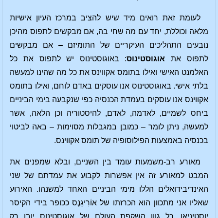
לעומת זאת רואים מיד שיש להציב במרכז העיון אישיות
מלאה וכוללת, יחד עם מה שחי בה, אם מבקשים לתפוס מהיכן
נובעים התהליכים העיקריים של התומיזם – אם מבקשים
לתפוס את
אוגוסטינוס
: באוגוסטינוס יש לתפוס את כל
האלמנט האישי ואילו בתומס אקווינס את כל מה שהינו למעשה
בלתי אישי. באוגוסטינוס אנו עוסקים באדם לוחם, ואילו בתומס
אקווינס אנו עוסקים בעמדת הכנסיה כפי שנקבעה בימי הביניים
ביחס לשמיים, לאדמה, לאדם, להיסטוריה וכן הלאה, אשר
למעשה, ניתן לומר – כמובן במגבלות מסוימות – באה לביטוי
בכנסיה באמצעות הפילוסופיה של תומס אקווינס.
מאורע רב-משמעות עומד בין השניים, ובלא שמפנים את
המבט למאורע זה אין אפשרות לקבוע את עמדתם של שני
האינדיבידואלים הללו מימי הביניים האחד למשנהו. האירוע
שאליו אני מתכוון הוא הכרזתו של אוֹרִיגֵנֶס ככופר בידי הקיסר
יוסטיניאן. כל גוון השקפת העולם של אוגוסטינוס יובן רק