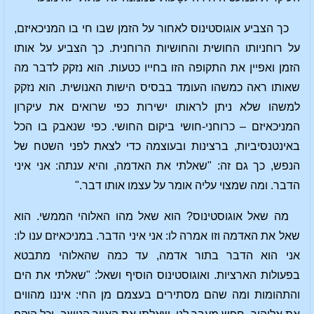
כך הצביע אוגוסטינוס לאחור על הזמן שבו חי בו המניכאיזם,
על רוחניותו החושית והחושיות הרוחנית. כך הצביע על אותו
הזמן ואפיין את התקופה הזו בחייו כטעות. הוא נזקק לדבר מה
שאותו ראה כמשהו העומד בבסיס הישות האנושית. הוא נזקק
למשהו שלא ניתן לראותו ישירות כפי שרואים את עיקרון
המניכאיזם – כרוחני-חושי ביקום החושי. כפי שנאבק בו הכל
באינטנסיביות, ברצינות ובעוצמה כדי לצאת לפני השטח של
הנפש, כך גם זה: "שאלתי את האדמה, והיא ענתה: אני איני
הדבר. ומה שמצוי עליה אומר על עצמו אותו דבר."
מה שאל אוגוסטינוס? הוא שאל מהו האלוהי הממשי. הוא
שאל את האדמה וזו אמרה לו: אני איני הדבר. במניכאיזם ענו לו:
אני הוא הדבר בתור אדמה, עד כמה שהאלוהי מתבטא
בפעולות הארציות. ואוגוסטינוס הוסיף ושאל: "שאלתי את הים
והתהומות ומה שהם מסתירים בעצמם מן החי: איננו מהווים