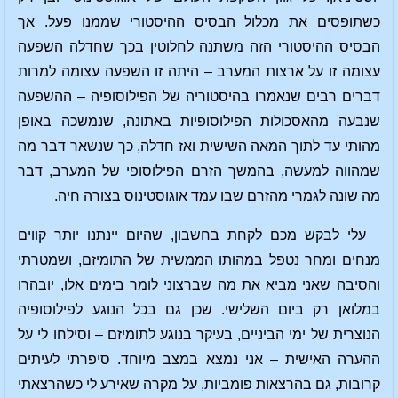
כשתופסים את מכלול הבסיס ההיסטורי שממנו פעל. אך
הבסיס ההיסטורי הזה משתנה לחלוטין בכך שחדלה השפעה
עצומה זו על ארצות המערב – היתה זו השפעה עצומה למרות
דברים רבים שנאמרו בהיסטוריה של הפילוסופיה – ההשפעה
שנבעה מהאסכולות הפילוסופיות באתונה, שנמשכה באופן
מהותי עד לתוך המאה השישית ואז חדלה, כך שנשאר דבר מה
שמהווה למעשה, בהמשך הזרם הפילוסופי של המערב, דבר
מה שונה לגמרי מהזרם שבו עמד אוגוסטינוס בצורה חיה.
עלי לבקש מכם לקחת בחשבון, שהיום יינתנו יותר קווים
מנחים ומחר נטפל במהותו הממשית של התומיזם, ושמטרתי
והסיבה שאני מביא את מה שברצוני לומר בימים אלו, יובהרו
במלואן רק ביום השלישי. שכן גם בכל הנוגע לפילוסופיה
הנוצרית של ימי הביניים, בעיקר בנוגע לתומיזם – וסילחו לי על
ההערה האישית – אני נמצא במצב מיוחד. סיפרתי לעיתים
קרובות, גם בהרצאות פומביות, על מקרה שאירע לי כשהרצאתי