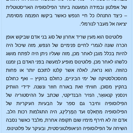
של אפלטון ובמידה המועטה ביותר הפילוסופיה האריסטוטלית
– כיצד התנהלו כל חיי הנפש כאשר ביקשו הפנמה מסוימת,
יציאה אל מעבר לנורמלי.
פלוטינוס הוא מעין שריד אחרון של סוג בני אדם שביקש אופן
הכרה שונה לגמרי לחיים פנימיים של הנפש, מזה שיכול היה
להיות בכלל מובן לאחר מכן, מזה שעליו ניתן היה לפתח מושג
כלשהו לאחר מכן. פלוטינוס מופיע למעשה בפני האדם בן זמננו
כהוזה. הוא נראה, לאלה אשר קלטו לתוכם יותר או פחות
מהסכולסטיקה של ימי הביניים, כחולם בהקיץ – ואף כחולם
בהקיץ מסוכן. חוויתי זאת באורח חוזר ונשנה. ידידי הוותיק
וינסנץ קנאואֶר, הנזיר הבנדיקטי, שכתב על ההיסטוריה של
הפילוסופיה וחיבר גם ספר על הבעיות העיקריות של
הפילוסופיה מתָאלֶס ועד הַמֶרְלִינְג, היה התגלמות רכות הלב.
אדם זה לא חירף מימיו שום תקופה אחרת, מלבד כאשר נסבה
השיחה על הפילוסופיה הניאופלטוניסטית, ובעיקר על פלוטינוס.