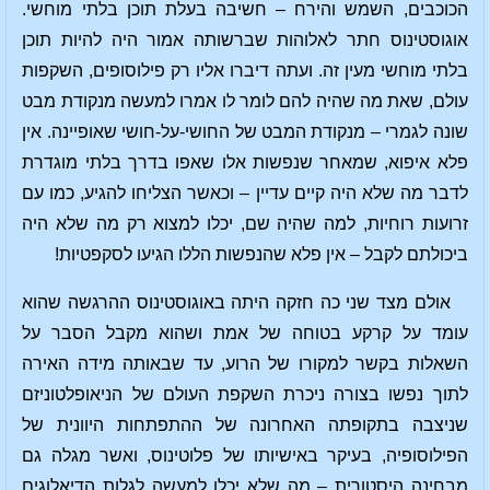
הכוכבים, השמש והירח – חשיבה בעלת תוכן בלתי מוחשי.
אוגוסטינוס חתר לאלוהות שברשותה אמור היה להיות תוכן
בלתי מוחשי מעין זה. ועתה דיברו אליו רק פילוסופים, השקפות
עולם, שאת מה שהיה להם לומר לו אמרו למעשה מנקודת מבט
שונה לגמרי – מנקודת המבט של החושי-על-חושי שאופיינה. אין
פלא איפוא, שמאחר שנפשות אלו שאפו בדרך בלתי מוגדרת
לדבר מה שלא היה קיים עדיין – וכאשר הצליחו להגיע, כמו עם
זרועות רוחיות, למה שהיה שם, יכלו למצוא רק מה שלא היה
ביכולתם לקבל – אין פלא שהנפשות הללו הגיעו לסקפטיות!
אולם מצד שני כה חזקה היתה באוגוסטינוס ההרגשה שהוא
עומד על קרקע בטוחה של אמת ושהוא מקבל הסבר על
השאלות בקשר למקורו של הרוע, עד שבאותה מידה האירה
לתוך נפשו בצורה ניכרת השקפת העולם של הניאופלטוניזם
שניצבה בתקופתה האחרונה של ההתפתחות היוונית של
הפילוסופיה, בעיקר באישיותו של פלוטינוס, ואשר מגלה גם
מבחינה היסטורית – מה שלא יכלו למעשה לגלות הדיאלוגים