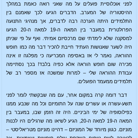
לפני אוכלוסיית פועלים על מה שאני רואה כאמת במהלך
ההיסטוריה של המערב. הדברים הגיעו לכך שאמנם בין
התלמידים היתה הערכה רבה לדברים, אך מנהיגי התנועה
הפרולטרית במעבר בין המאה ה-19 למאה ה-20 הגיעו
למסקנה שלא לימדתי שם מרכסיזם אמיתי. ואף על פי שניתן
היה לשער שאנושות העתיד חייבת להכיר דבר מה כמו חופש
ההוראה, נאמר לי אז באסיפה המכריעה כי מפלגה זו אינה
מכירה שום חופש הוראה אלא כפיה בלבד! בכך נסתיימה
עבודת ההוראה שלי – למרות שמשכה אז מספר רב של
תלמידים ממעמד הפועלים.
דבר דומה קרה במקום אחר, עם מה שבקשתי לומר לפני
תשע-עשרה או עשרים שנה על התומיזם וכל מה שנבע ממנו
כפילוסופיה של ימי הביניים. היה זה הזמן שבו, במעבר בין
המאה ה-19 למאה ה-20, הגיע לשיאו מה שרגילים היו לכנות
מוניזם. כגוון מיוחד של המוניזם – דהיינו מוניזם מטריאליסטי –