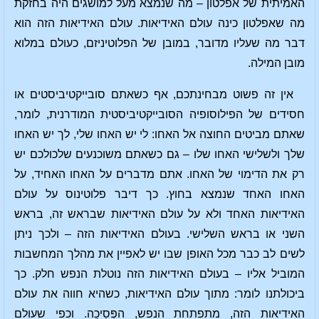
האמיתית של אפלטון – מה שנמצא מעל למושגים היה בחזקת
מה שאפלטון כינה עולם האידיאות. עולם האידיאות הזה הוא
דבר מה שעליו מדובר, במובן של הפלוטיניזם, כעולם במלוא
מובן המילה.
אין זה פשוט מבחינתכם, אף כשאתם סובייקטיביסטים או
חסידים של הפילוסופיה הסובייקטיביסטית המודרנית, לומר,
שאתם מביטים החוצה אל האחו: לי יש האחו שלי, לך יש האחו
שלך ולשלישי האחו שלו – גם כשאתם משוכנעים שלכולכם יש
רק את הדימוי של האחו. אתם מדברים על האחו האחיד, על
האחו האחד שנמצא בחוץ. כך דיבר פלוטינוס על עולם
האידיאות האחד ולא על עולם האידיאות שבראש זה, בראש
השני או בראש השלישי. בעולם האידיאות הזה – ולכך ניתן
לשים לב כבר מכל האופן שבו יש לאפיין את מהלך המחשבות
המוביל אליו – בעולם האידיאות הזה נוטלת הנפש חלק. כך
ביכולתנו לומר: מתוך עולם האידיאות, כשהיא חווה את עולם
האידיאות הזה, מתפתחת הנפש, הפְּסִיכֵה. וכפי שעולם