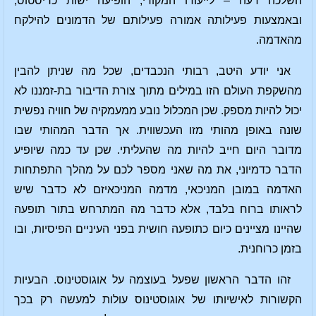
השלכה רעה – לייעודו המקורי, הופיעה ישות כריסטוס,
ובאמצעות פעילותה אמורה פעילותם של הדמונים להילקח
מהאדמה.
אני יודע היטב, רבותי הנכבדים, שכל מה שניתן להבין
מהשקפת העולם הזו במילים מתוך צורת הדיבור בת-זמננו לא
יכול להיות מספק. שכן המכלול נובע ממעמקיה של חוויה נפשית
שונה באופן מהותי מזו העכשווית. אך הדבר המהותי שבו
מדובר היום חייב להיות מה שהעליתי. שכן עד כמה שיופיע
הדבר כדמיוני, את מה שאני מספר לכם על מהלך התפתחות
האדמה במובן המניכאי, מדמה המניכאיזם לא כדבר שיש
לראותו ברוח בלבד, אלא כדבר מה המתרחש בתור תופעה
שהיינו מציינים כיום כתופעה חושית בפני העיניים הפיסיות, ובו
בזמן כרוחנית.
זהו הדבר הראשון שפעל בעוצמה על אוגוסטינוס. הבעיות
הקשורות לאישיותו של אוגוסטינוס עולות למעשה רק בכך