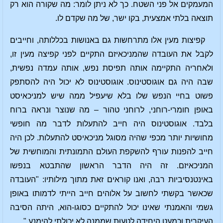
המעמקים אל פני השטח. כך לא ניתן לומר: מה שקורה הוא רק
תוצאה בלתי אמצעית, בקו ישר, של מה שקדם לו.
קפיצות מעין אלו מתרחשות גם באנושות בכללותה, וחייבים
לקבל את העובדה שהמניכאיזם התקיים לפני קפיצה מעין זו,
ולאחריה התקיימה אותה תפיסת נפש, אותה עמדה נפשית,
שבה היה גם אוגוסטינוס. אוגוסטינוס לא יכול היה להסתפק
פשוט בחיי הנפש שלו בלא שיעפיל ממה שיש למניכאיסט
באופן חומרי-רוחני, לרוחני טהור – מה שנוצר ונראה ברוח
בלבד. אוגוסטינוס היה חייב להתעלות לדבר מה חופשי
מחושיות יותר מכפי שהיה מסוגל מניכאיסט להתעלות. לכן היה
חייב להפנות עורף להשקפת העולם התמונתית והמוחשית של
המניכאיזם. זה היה הדבר הראשון שהתבטא בנפשו
באינטנסיביות רבה, ואנו קוראים זאת מתוך מילותיו: "העובדה
שכאשר בקשתי לחשוב על אלוהים חייב הייתי לדמותו באופן
גשמי והאמנתי שאינו יכול להתקיים כסוגו-הוא, היתה הסיבה
העיקרית וכמעט היחידה לטָעוּת שממנה לא יכולתי להימנע."