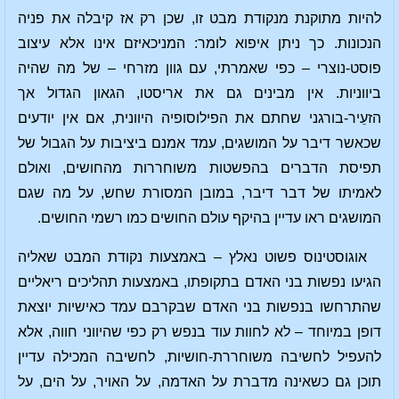
להיות מתוקנת מנקודת מבט זו, שכן רק אז קיבלה את פניה
הנכונות. כך ניתן איפוא לומר: המניכאיזם אינו אלא עיצוב
פוסט-נוצרי – כפי שאמרתי, עם גוון מזרחי – של מה שהיה
ביווניות. אין מבינים גם את אריסטו, הגאון הגדול אך
הזעֵיר-בורגני שחתם את הפילוסופיה היוונית, אם אין יודעים
שכאשר דיבר על המושגים, עמד אמנם ביציבות על הגבול של
תפיסת הדברים בהפשטות משוחררות מהחושים, ואולם
לאמיתו של דבר דיבר, במובן המסורת שחש, על מה שגם
המושגים ראו עדיין בהיקף עולם החושים כמו רשמי החושים.
אוגוסטינוס פשוט נאלץ – באמצעות נקודת המבט שאליה
הגיעו נפשות בני האדם בתקופתו, באמצעות תהליכים ריאליים
שהתרחשו בנפשות בני האדם שבקרבם עמד כאישיות יוצאת
דופן במיוחד – לא לחוות עוד בנפש רק כפי שהיווני חווה, אלא
להעפיל לחשיבה משוחררת-חושיות, לחשיבה המכילה עדיין
תוכן גם כשאינה מדברת על האדמה, על האויר, על הים, על