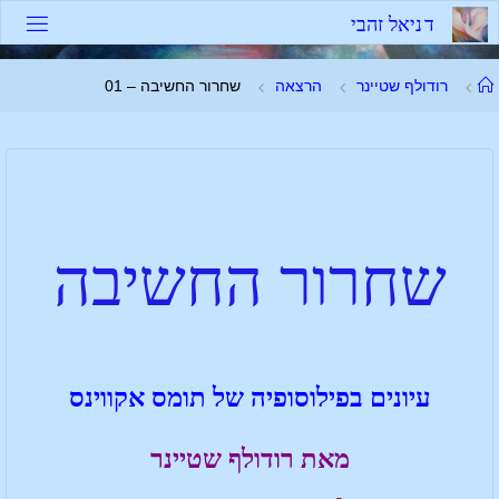
ד
נ
י
א
ל
ז
ה
ב
י
רודולף שטיינר
הרצאה
שחרור החשיבה – 01
שחרור החשיבה
עיונים בפילוסופיה של תומס אקווינס
מאת
רודולף שטיינר