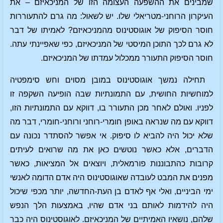
שמבינים את ההשפעה העצומה הזו של המניכאיזם – את
העיקרון הרוחני-מטריאלי שלו. יש לשאול: מה גרם להתעוררות
חוסר הסיפוק של אוגוסטינוס מהמניכאיזם? לאמיתו של דבר
לא גרם לכך התוכן המיסטי של המניכאיזם, כפי שאפיינתי עתה.
חוסר הסיפוק התעורר ממכלול עמדתו של המניכאיזם.
תחילה נמשך אוגוסטינוס במובן מסוים וחש סימפטיה
למוחשיות החושית, עם התמונתיות שבה הופיעה השקפה זו
לפניו. ואולם לאחר מכן התעורר בו, דווקא עם התמונתיות הזו,
דווקא עם מה שנראה באופן חומרי-רוחני ורוחני-חומרי, דבר מה
שלא יכול היה להביא לו סיפוק. אי אפשר להסתדר נכונה עם
הדברים, אלא כאשר נוטשים כאן את מה שרואים לעיתים
קרובות כהתבוננות פורמאלית, ויוצאים אל המציאות, כאשר
מפנים את המבט לעובדה שאוגוסטינוס היה אדם הדומה לאנשי
ימי הביניים, ואלי אף לאדם בן העת-החדשה, יותר מכפי שיכול
היה להידמות לאותם בני אדם שהיו, באמצעות הלך הנפש
שלהם, נושאיו האמיתיים של המניכאיזם. לאוגוסטינוס היה כבר