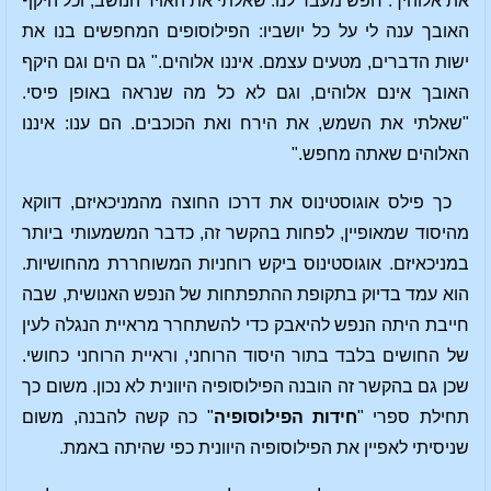
את אלוהיך. חפש מעבר לנו. שאלתי את האויר הנושב, וכל היקף
האובך ענה לי על כל יושביו: הפילוסופים המחפשים בנו את
ישות הדברים, מטעים עצמם. איננו אלוהים." גם הים וגם היקף
האובך אינם אלוהים, וגם לא כל מה שנראה באופן פיסי.
"שאלתי את השמש, את הירח ואת הכוכבים. הם ענו: איננו
האלוהים שאתה מחפש."
כך פילס אוגוסטינוס את דרכו החוצה מהמניכאיזם, דווקא
מהיסוד שמאופיין, לפחות בהקשר זה, כדבר המשמעותי ביותר
במניכאיזם. אוגוסטינוס ביקש רוחניות המשוחררת מהחושיות.
הוא עמד בדיוק בתקופת ההתפתחות של הנפש האנושית, שבה
חייבת היתה הנפש להיאבק כדי להשתחרר מראיית הנגלה לעין
של החושים בלבד בתור היסוד הרוחני, וראיית הרוחני כחושי.
שכן גם בהקשר זה הובנה הפילוסופיה היוונית לא נכון. משום כך
תחילת ספרי "
חידות הפילוסופיה
" כה קשה להבנה, משום
שניסיתי לאפיין את הפילוסופיה היוונית כפי שהיתה באמת.