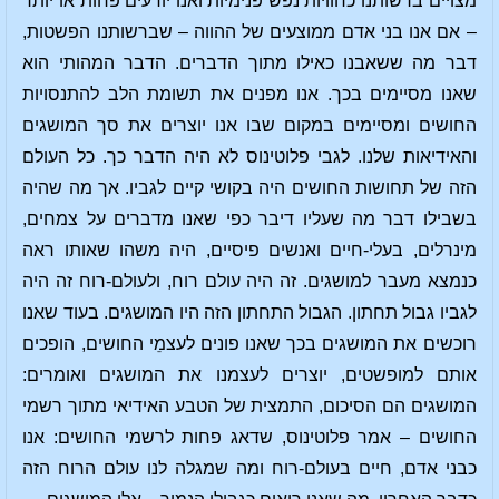
מצויים ברשותנו כחוויות נפש פנימיות ואנו יודעים פחות או יותר
– אם אנו בני אדם ממוצעים של ההווה – שברשותנו הפשטות,
דבר מה ששאבנו כאילו מתוך הדברים. הדבר המהותי הוא
שאנו מסיימים בכך. אנו מפנים את תשומת הלב להתנסויות
החושים ומסיימים במקום שבו אנו יוצרים את סך המושגים
והאידיאות שלנו. לגבי פלוטינוס לא היה הדבר כך. כל העולם
הזה של תחושות החושים היה בקושי קיים לגביו. אך מה שהיה
בשבילו דבר מה שעליו דיבר כפי שאנו מדברים על צמחים,
מינרלים, בעלי-חיים ואנשים פיסיים, היה משהו שאותו ראה
כנמצא מעבר למושגים. זה היה עולם רוח, ולעולם-רוח זה היה
לגביו גבול תחתון. הגבול התחתון הזה היו המושגים. בעוד שאנו
רוכשים את המושגים בכך שאנו פונים לעצמֵי החושים, הופכים
אותם למופשטים, יוצרים לעצמנו את המושגים ואומרים:
המושגים הם הסיכום, התמצית של הטבע האידיאי מתוך רשמי
החושים – אמר פלוטינוס, שדאג פחות לרשמי החושים: אנו
כבני אדם, חיים בעולם-רוח ומה שמגלה לנו עולם הרוח הזה