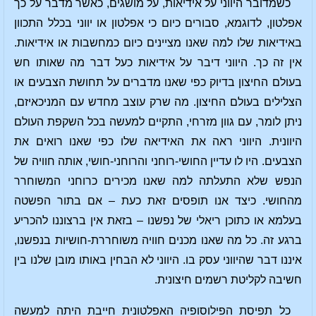
כשמדובר היווני על אידיאות, על מושגים, כאשר מדבר על כך
אפלטון, לדוגמא, סבורים כיום כי אפלטון או יווני בכלל התכוון
באידיאות שלו למה שאנו מציינים כיום כמחשבות או אידיאות.
אין זה כך. היווני דיבר על אידיאות כעל דבר מה שאותו חש
בעולם החיצון בדיוק כפי שאנו מדברים על תחושת הצבעים או
הצלילים בעולם החיצון. מה שרק עוצב מחדש עם המניכאיזם,
ניתן לומר, עם גוון מזרחי, התקיים למעשה בכל השקפת העולם
היוונית. היווני ראה את האידיאה שלו כפי שאנו רואים את
הצבעים. היו לו עדיין החושי-רוחני והרוחני-חושי, אותה חוויה של
הנפש שלא התעלתה למה שאנו מכירים כרוחני המשוחרר
מהחושי. כיצד אנו תופסים זאת כעת – אם בתור הפשטה
בעלמא או כתוכן ריאלי של נפשנו – בזאת אין ברצוננו להכריע
ברגע זה. כל מה שאנו מכנים חוויה משוחררת-חושיות בנפשנו,
איננו דבר שהיווני עסק בו. היווני לא הבחין באותו מובן שלנו בין
חשיבה לקליטת רשמים חיצונית.
כל תפיסת הפילוסופיה האפלטונית חייבת היתה למעשה