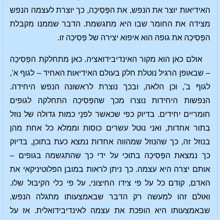
האידיאות יוצר את הנפש, את הפְּסִיכֵה, כך יוצרת לעצמה הנפש
מצידה את החומר שבו היא מתגשמת. הדבר שממנו מקבלת
הפְּסִיכֵה את גופה הוא איפוא יצירה של פְּסִיכֵה זו.
אולם כאן הוא מקור האינדיבידואציה. כאן מתחלקת הפְּסִיכֵה
– שבאופן הרגיל נוטלת חלק בעולם האידיאות האחיד – לגוף א',
לגוף ב', וכן הלאה, ובכך נוצרת לראשונה הנפש היחידה.
הנפשות היחידות נוצרו מכך שהפְּסִיכֵה התחלקה לגופים
חומריים יחידים. בדיוק כפי שכאשר לפנָי כמות גדולה של נוזל
בתור אחדות, ואני נוטל עשרים כוסות וממלא כל אחת מהן
בנוזל זה, כך שהנוזל שמהווה אחדות נמצא כעת בתוכן, בדיוק
כך נמצאת הפְּסִיכֵה בתוכי על ידי כך שהתגשמה בגופים –
אותם יצרה היא עצמה. כך ניתן לראות במובן הפלוטיניקאי את
האדם, קודם כל על פי צידו החיצוני, על פי כלי הקיבול שלו.
ואולם זהו למעשה רק הדבר שבאמצעותו מתגלה הנפש,
שבאמצעותו היא הופכת את עצמה לאינדיבידואלית. אז על