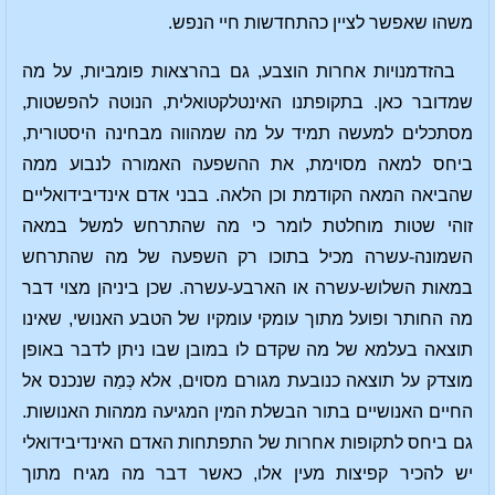
משהו שאפשר לציין כהתחדשות חיי הנפש.
בהזדמנויות אחרות הוצבע, גם בהרצאות פומביות, על מה
שמדובר כאן. בתקופתנו האינטלקטואלית, הנוטה להפשטות,
מסתכלים למעשה תמיד על מה שמהווה מבחינה היסטורית,
ביחס למאה מסוימת, את ההשפעה האמורה לנבוע ממה
שהביאה המאה הקודמת וכן הלאה. בבני אדם אינדיבידואליים
זוהי שטות מוחלטת לומר כי מה שהתרחש למשל במאה
השמונה-עשרה מכיל בתוכו רק השפעה של מה שהתרחש
במאות השלוש-עשרה או הארבע-עשרה. שכן ביניהן מצוי דבר
מה החותר ופועל מתוך עומקי עומקיו של הטבע האנושי, שאינו
תוצאה בעלמא של מה שקדם לו במובן שבו ניתן לדבר באופן
מוצדק על תוצאה כנובעת מגורם מסוים, אלא כְּמַה שנכנס אל
החיים האנושיים בתור הבשלת המין המגיעה ממהות האנושות.
גם ביחס לתקופות אחרות של התפתחות האדם האינדיבידואלי
יש להכיר קפיצות מעין אלו, כאשר דבר מה מגיח מתוך