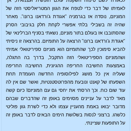
לכאורה לשם טיפוח השקפת עולם חופשית ועצמאית, אך
לאמיתו של דבר כדי לטפח את הגוון המטריאליסטי הזה של
המוניזם, נוסדה אז בגרמניה "אגודת ג'ורדאנו ברונו". מאחר
שהיה זה בשבילי בלתי אפשרי לקחת חלק בגיבובי הסרק
שהסתובבו אז בעולם בתור מוניזם, נשאתי בסניף הברלינאי של
"אגודת ג'ורדאנו ברונו" הרצאה על התומיזם. בהרצאה זו ניסיתי
להביא סימוכין לכך שהתומיזם הוא מוניזם ספיריטואלי אמיתי
ושהמוניזם הספיריטואלי הזה התקבל, בדרך בה התגלה,
באמצעות החשיבה החריפה ההגיונית, החשיבה החריפה
שעליה אין כל מושג לפילוסופיה החדשה העומדת תחת
השפעתו של קאנט ונובעת מהפרוטסטנטיות, ואשר שם אין לה
עוד שום כוח. וכך הרסתי את יחסי גם עם המוניזם! כיום קשה
מאד לדבר על עניינים מסוימים באופן זה שהדברים שבהם
מדובר יבואו באמת מהעניין עצמו ולא כדי לשרת גוון פוליטי
כלשהו. ברצוני לנסות בשלושת הימים הבאים לדבר באופן זה
על התופעות שציינתי.