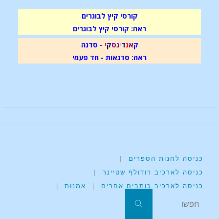
קורסי קיץ לבוגרים
ראה: קורסי קיץ לבוגרים
ק
א
נ
ד
י
נ
ס
ק
י
- סדנה
ראה: סדנאות - חד פעמי
כניסה לחנות הספרים
|
כניסה לארכיב רודולף שטיינר
|
כניסה לארכיב כותבים אחרים
|
אמנות
|