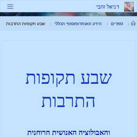
ד
נ
י
א
ל
ז
ה
ב
י
ספרים
הידע האנתרופוסופי הכללי
שבע תקופות התרבות
שבע תקופות
התרבות
והאבולוציה האנושית הרוחנית