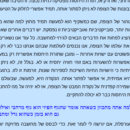
וחני, ואז ורק אז, תורת היחסות מפסיקה להיות נכונה. זו הסיבה שאמ
ננות של הצופה לא ניתן לסתור אותה, תמיד אפשרי לחלוק על הטיעוני
הור של הצופה, שם כמשקיף הוא למעשה תמיד מחוץ למה שהוא מתבונ
ות יותר, סובייקטיביות ואובייקטיביות זו נפסקת. יש דברים אחרים 
הציג לפחות את הדברים הבאים לגירוי למחשבה. כל עוד אנו נשארים
 את עולמו של הצופה, אנו נכנסים לעולמות שבהם אנחנו כבר לא ר
וטים עם ישויות אחרות – ומובן שתורת היחסות אפשרית רק במערכ
אפשרות להשערות באם זוהי חוויה יחסית או לא. בגלל זה, לא נית
יות כי הישויות החיות השייכות לספירות שונות, זורמות זו לזו. ברגע
יא אמיתית, אי אפשר לפתור אותה. הנקודה היא, למעשה, שבעולם ה
של שמירה קפדנית על נקודת המבט של הצופה, אז לא יהיה על מה להתנ
 היחסות כבר לא יכולה להתקיים.
ה אתה מתכוון כשאתה אומר שהגוף הפיזי הוא גוף מרחבי ואילו גו
גם הוא בזמן כשהוא גדל ומתנוו
עורפלת, אם יורשה לי לומר זאת. כדי לבסס של מחשבה מדויקת יות