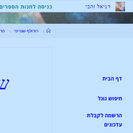
ד
נ
י
א
ל
ז
ה
ב
י
כניסה לחנות הספרים
רודולף שטיינר
הר
שא
דף הבית
חיפוש גוגל
הרשמה לקבלת
עדכונים