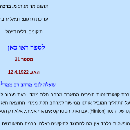
תרגום מרומנית:
מ. ברכה
עריכת תרגום: דניאל זהבי
תיקונים: דליה דיימל
לספר ראו כאן
מספר 21
האג, 12.4.1922
[1]
שאלה לגבי מרחב רב ממדי
רכת קואורדינטות הצירים מתארת ​​מרחב תלת ממדי. כעת נעבור לה
ל התהליך המוביל אותנו ממישור למרחב תלת ממדי. התוצאה היא מר
 רק הטלה של טסרקט אמיתי לתוך מרחב תלת ממדי.
ופשטת בלבד אין מה להתנגד להיקשים כאלה. ברמה התיאורטית נ