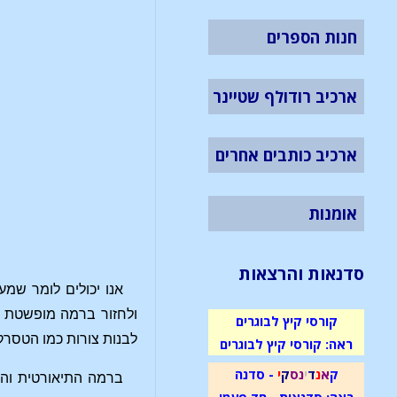
חנות הספרים
ארכיב רודולף שטיינר
ארכיב כותבים אחרים
אומנות
סדנאות והרצאות
אנו יכולים לומר שמע
ולחזור ברמה מופשטת ע
קורסי קיץ לבוגרים
לבנות צורות כמו הטסרקט של הינטון [Hinton]. עם זאת, הטסרקט אינו גוף אמיתי, אלא
ראה: קורסי קיץ לבוגרים
ק
א
נ
ד
י
נ
ס
ק
י
- סדנה
ברמה התיאורטית והמ
ראה: סדנאות - חד פעמי