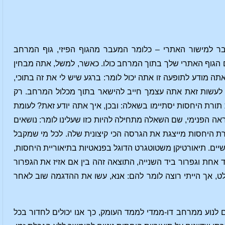
ר למישור האתרי – כלומר המעבר מהגוף הפיזי, גוף המרחב
עם הגוף האתרי שלך בתוך המרחב כולו. כאשר, למשל, אתה מבחין
עלה). כאשר אתה מודע לתופעה זו אתה יכול לומר: ברגע שיש לי את זה בתוכי,
 לעשות זאת אתה עצמך חייב להישאר בתוך מכלול המרחב. רק
 תורת היחסות יסתיימו בשאלה: ובכן, איך אתה יודע זאת? לעומת
אה הפנימי, שם השאלה מתחילה להיות כזו שעלינו לומר: נושאים
רת היחסות מייצגת את הגרסה הכי קיצונית שלה. לכל מי שמקבל
שיים. תיאורטיקן משטוטגרט הדוגל בפנאטיות בתיאוריית היחסות,
 אחת וגפרור ביד השנייה, התוצאה זהה בין אם אזיז את הגפרור
, אך הייתי רוצה לומר להם: אנא, עשו את ההדגמה שוב לאחר
לנוע ממרחב דו-ממדי לממד העומק, כך אנו יכולים לחדור בכל