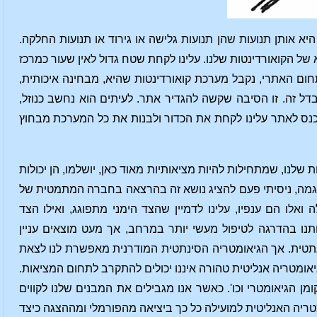
 אותן תנועות שהן תנועות גלישה או גירוד או תנועות החלקה.
 של הקואורדינטות שלנו. עלינו לקחת שטח גדול לאין שעור כמרכז
חום האתרי, נקבל מערכת קואורדינטות שהיא, מבחינה איכותית,
 זה. זו הסיבה שקשה להגדיר אתר. לעיתים הוא נחשב כנוזל,
כנס לאתר עלינו לקחת את הכדור ולבנות את כל המערכת מבחוץ
לנו, שמתחילות להיות מציאותיות מאוד כאן, יושלמו, הן יכולות
לדוגמה, ניסיתי פעם להציג נושא זה בהרצאה בחברה המתמטית של
 הם ענפיו, עלינו לדמיין שהצד הימני מתפוגג, ואילו הצד
נו בהדרגה לטיפול מעשי יותר במרחב, אך מעט מוצאים עניין
ינתטית. אך הגיאומטריה הסינתטית המודרנית מאפשרת לנו לצאת
אומטריה אנליטית טהורה איננו יכולים להתקרב לתחום המציאות.
ן הגיאומטרי וכו'. כאשר אנו מגבילים את המבנים שלנו לקווים
מטריה האנליטית למועילה כל כך ביציאה מהפורמלי ומההצגה כיצד