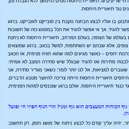
רתי שדיונים על תיאוריית היחסות נוטים להימשך ללא הגבלת זמן,
ם נגד תיאוריית היחסות.
ן בו ועליו לבצע הבחנה נוקבת בין סובייקט לאובייקט. ברגע
שאפשר להגיד. אך אי אפשר להגיד את הכל במפגש כזה של תשובות
 בעולמו של הצופה, בעולם המרחב, תיאוריית היחסות לא ניתנת
ק צופים, אלא שבהם יש השתתפות, למשל בכאב. ברגע שמוצאים
ות יחסים – כאשר מגיעים למה שהוא חוויה פנימית, אז הכאב
ן לבנות סתירות ואז להגיד שבגלל שיש סתירה המצב לא אמיתי.
 שעוברים למציאות, אל לנו יותר לומר: כשאני מגדיר סתירה, אני
יחסים תיאוריית היחסות הייתה צריכה להיווצר מטבע הדברים.
גד כנגד תיאוריית היחסות. אולם ברגע שנכנסים למהות הפנימית,
ף הכוחות המעצבים הוא גוף זמני? הרי הגוף הפיזי חי ופועל
ן.
ר, יהיה עליך קודם כל לבצע ניתוח של מושג הזמן. רק תחשוב: