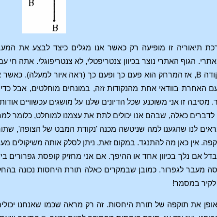
ת תיאוריה זו מופיעה רק כאשר אנו מגלים כיצד לבצע את המעב
תרי. הגוף האתרי נוצר בכיוון צנטריפטלי, לא צנטריפוגלי. אתה חי 
במרחק בין נקודה A לנקודה B, אז המרחק הוא פעם כך ופעם כך (ראה איור למ
 האחרת בוודאי אחת מהנקודות זזה, במונחים מוחלטים, אבל כדי
מסיבה זו אני משוכנע שכל הדיונים שלנו על מושגים עכשוויים אודות
 לדברים כאלה, שבהם אנו יכולים לתת את עצמנו למוחלט, כלומר למר
ראים לנו שהגענו למה שניטשה מכנה 'נקודת המבט של הצופה', שתו
קפה. אין כאן מה להתנגד. במקום זאת, ניתן לסלק אותה משיקולים מע
דל אם נלך בכיוון אחד או ההיפך. אם אני מחזיק קופסת גפרורים ביד
ה מעבר לגפרור. כמובן שבמקרים כאלה תורת היחסות נכונה בהחלט
לקיר במסמר!
פן את תוקפה של תורת היחסות. זה רק מראה שכמו שאנחנו יכולים 