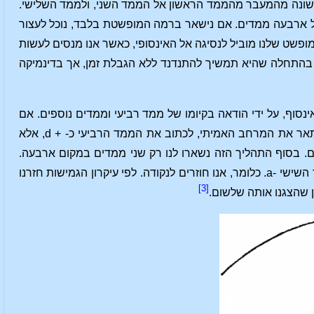
 שונה מהמעבר מהממד הראשון אל הממד השני, ולממד השלישי.
על ארבעה ממדים. אם נישאר ברמה המופשטת בלבד, נוכל לעצור
פשט שלנו מוביל לנסיגה אל האינסופי, כאשר אנו מנסים לעשות
ין בהתחלה שהיא תמשיך להתנדנד ללא הגבלת זמן, אך בדינמיקה
ינסוף, על ידי הודאה בקיומו של ממד רביעי וממדים נוספים. אם
נשתמש בסימונים + a לממד הראשון, + b לממד השני ו- + c לממד השלישי לא נוכל, אם נתאר את המרחב האמיתי, לכתוב את הממד הרביעי כ- + d, אלא
ו רק שני ממדים. בסוף התהליך הזה נשארו לנו רק שני ממדים במקום ארבעה.
באופן דומה, אם נניח את קיומו של ממד חמישי עלינו להשתמש עבורו בסימון -b ועבור הממד השישי -a. כלומר, אנו חוזרים לנקודה. לפי עיקרון הגמישות חזרנו
[3]
ן שהצגנו אותה שלשום.