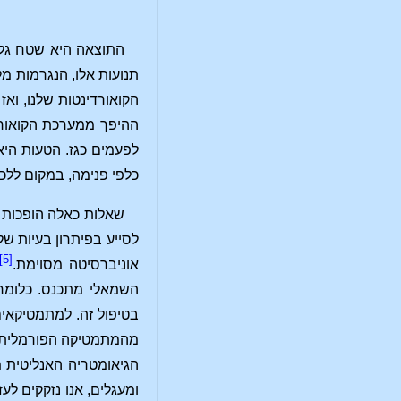
התוצאה היא שטח גלי 
תנועות אלו, הנגרמות מל
הקואורדינטות שלנו, ואז
ההיפך ממערכת הקואורד
לפעמים כגז. הטעות הי
כלפי פנימה, במקום ללכ
שאלות כאלה הופכות ל
לסייע בפיתרון בעיות ש
[5]
אוניברסיטה מסוימת.
השמאלי מתכנס. כלומר,
בטיפול זה. למתמטיקאים
מהמתמטיקה הפורמלית הט
הגיאומטריה האנליטית מ
ומעגלים, אנו נזקקים ל