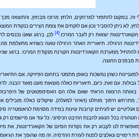
זה. במקום להתפזר למרחקים, הלחץ מרוכז מבחוץ, והתוצאה מכך היא
חץ, לא ניתן להסביר נכון אם לוקחים את צומת הצירים כנקודת המוצא
[4]
 הקואורדינטות יוצאות רק לעבר המרכז.
לכן, ברגע שאנו נכנסים לת
ינטות הרגילה. תיאוריית האתר הרגילה טועה כשהיא מתעלמת מהבדל
א להתחיל ממערכת הקואורדינטות הקורנת מנקודת המרכז. ברגע שני
ת מבפנים החוצה.
מעניינות כשהן נמשכות באופן מתמטי בתחום הפיזיקה. אם התיאוריות ש
ל גבולות. עם זאת, כיום, תיאוריות כאלה מוצאות מעט מאוד הבנה. 
באותה הרצאה הראתי שאם אלה הם האסימפטוטים של היפרבולה ואלו
 מתרחש היפוך מוחלט (האיור למעלה). שיקולים כאלה מובילים אות
 אנליטיים יש לעיתים קרובות עוינות במידה מסוימת לגיאומטריה ס
הורה בכל הנוגע להבנת ההיבט הניסיוני. כל עוד אנו מיישמים רק גי
אפשרת לנו לקבוע רק את נקודות הסיום של הקואורדינטות, את מיקומ
עזרת דימויים ונאלצים לפנות לעזרת ההדמיה. זה מה שהופך את הגיאו