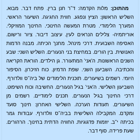
מהתוכן:
מלות הקדמה: ד"ר חנן ברין. פתח דבר. מבוא.
השליש הראשון: הציץ ונפגע. חווית החגיגה. השיעור הראשי.
המערך הלימודי. מטרת המעשה החינוכי. החינוך המוזיקלי.
אוריתמיה- צלילים הנראים לעין. עיצוב דיבור. ציור ורישום.
האסיפה השבועית. דרכי מינהל. מחנך הכיתה. מבנה הדמות
האנושית. בין הורים. במחיצת בני הנעורים. השליש השני: שבע
השנים הראשונות. ה'אני' המתעורר. גן הילדים. הוראת הקריאה
והכתיבה. השביעון השני. שפת הדמיון. כוח הזיכרון. הסיפור
היומי. רשמים בשיעורים. תוכנית הלימודים של ביה"ס וולדורף.
השביעון השלישי. ה'אני' בגיל הנעורים. החשיבה וכוח השיפוט.
דרכי החינוך בגיל הנעורים. תכנים לימודיים. רשמים מן
השיעורים. תעודות הערכה. השלישי האחרון: חינוך סועד
ומקדם. המקבילה השלישית בביה"ס וולדורף. עבודות גמר
בכיתה י"ב. יוזמות פדגוגיות. החוויה הדתית בחינוך. הרהורים.
שעת פרידה. סוף דבר.