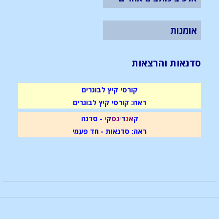
אומנות
סדנאות והרצאות
קורסי קיץ לבוגרים
ראה: קורסי קיץ לבוגרים
ק
א
נ
ד
י
נ
ס
ק
י
- סדנה
ראה: סדנאות - חד פעמי