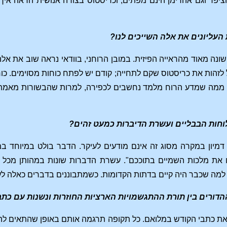
וציפר וגם אהרימן הינם מפתים; וכריסטוס בצורה אנושית הראה אי
העליונים את אלה השייכים לנו?
שונה מאוד מהראייה הפיזית. במובן הרוחני, בוודאי נראה שוב את אל
לזהות את כריסטוס שקם לתחייה; קודם יש לפתח כוחות מסוימים. כ
ממה שמדע הרוח מלמד נחשבים לכפירה, למרות שהבשורות מאמתות א
חות הבבליים ועשרת הדיברות כמעט זהים?
מיון במקרה מסוג זה אינם מודעים לעיקר. הדבר בולט במיוחד ב
 את מלכות השמיים בתוככם". עשרת הדברות שונות במהותן מכל ד
' למה שכבר היה קיים בדתות הקדומות. כשמתבוננים בדברים כאלה לע
ההדורים בין תורת ההתגשמויות הארציות החוזרות ונשנות עם כת
 את כתבי הקודש במלואם. כל תקופה תרגמה אותם באופן שהתאים לה.