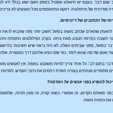
ב שום דבר. בעצם יש תיאולוג שמטיל בספק האם ישוע בכלל ידע לכ
ורה מודרנית של מיתולוגיה. דווקא התיאוסופים מכל האנשים לא צריכים
ת של הכתובים של דיוניסיוס.
ם להאמין שהאדם שכתב משהו בפועל חשוב יותר מזה שהביא לו את הה
מור השבח בפרוזה
הטבע
מאת גיתה. בקרב הפילולוגים התפתח וויכוח 
ר בפועל, מפני שבימים האלה, לא היה נראה שיש חשיבות בלרשום ד
וד נאמן של מה שהוא לימד, כפי שזה הגיע אליהם דרך המסורת. אלה היו 
בר בתום לב'; כל אחד צריך להיות משוכנע באמת. אין לאנשים מוש
ם מלומדים מנתחים בצורה חסרת רחמים את כתבי הקודש. למדנות וטי
יכול להופיע בפני אנשים על האדמה?
 בפני פאולוס הקדוש, זה אפשרי. כשזה קורה, זה מעין חניכה, של
 את החוויה הזאת.