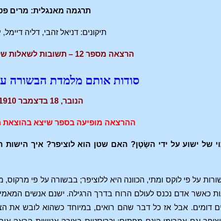
תרגמה מאנגלית: מרים פט
תיקונים: דניאל זהבי, דליה דיימל, י
הרצאה מספר 12 – תשובות לשאלות שלאחר ההרצאה
סודות אותם מלמדת הבשורה על
הנובר, 18 בדצמבר 1910
ההרצאה מופיעה בספר שיצא בהוצאת ח
של ישוע על ידי השָׂטָן? האם שטן הוא לוציפר? איך הישות הנ
רות על פי לוקס ומתי, הכוונה היא ללוציפר; בבשורה על פי מרקוס, מ
עות כאשר אדם נכנס לעולם הרוח בדרך הרגילה. ישנם אנשים המאמי
ים דומים. אבל אז כל דבר שהם רואים, במיוחד כשהוא לובש את הצ