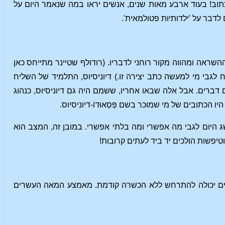
תוב! בעוד ארבע מאות שנים, אנשים יראו במה שנאמר היום על
 לדבר על 'ילדותיות פטולמאית'.
שראה ומהווה מקור רוחני לדבריו. (רודולף שטיינר מתייחס כאן
לגבי מי למעשה כתב יצירה זו.) דיוניסיוס, התלמיד של השליח
ברים. אבל אלה שבאו אחריו, ששמם היה גם דיוניסיוס, כנהוג
הכתובים של מי שמוכר בשם פְּסֵאוּדוֹ-דיוניסיוס.
ג היום לגבי מה אפשרי ומה בלתי אפשרי. במובן זה, המצב הוא
פשות הולכים יד ביד לעתים קרובות!
פעמים יכולה להתרחש ללא הכשרה קודמת. מאמצע המאה העשרים