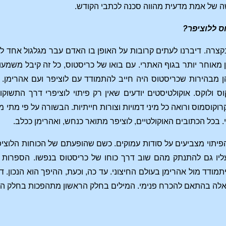
 של אמת מדעית מהווה סכנה לכתבי הקודש.
ס ללוציפר?
צרה. דיברנו לעתים קרובות על האופן בו האדם עבר מגלגול אחד לש
 מאוחר יותר בגוף האתרי. עם בואו של כריסטוס, כל זה קיבל משמע
ן מבהירות שכריסטוס היה חייב להתמודד עם לוציפר ועם אהרימן. 
ס ולוקס. אוקולטיסטים יודעים שאין רק פיתוי לוציפרי דרך התשו
קוסמוס ורואה כל מיני דמויות וצורות חייתיות. הבשורה על פי מתי מ
 בכל הכתובים האוקולטיים, לוציפר מתואר כנחש, ואהרימן ככלב.
יתוי מצביעים על סודות עמוקים. כשם שהופעתם של הכוחות הלוציפר
ליו גם להתנתק מהם שוב דרך כוחו של כריסטוס בנפשו. הספרות 
תמודד מול אהרימן בעולם החיצוני. עד כה, וכעת, ההיפך הוא הנכון.
לה בהתאם להכרח פנימי. המילים בחלק הראשון מתהפכות בחלק השני