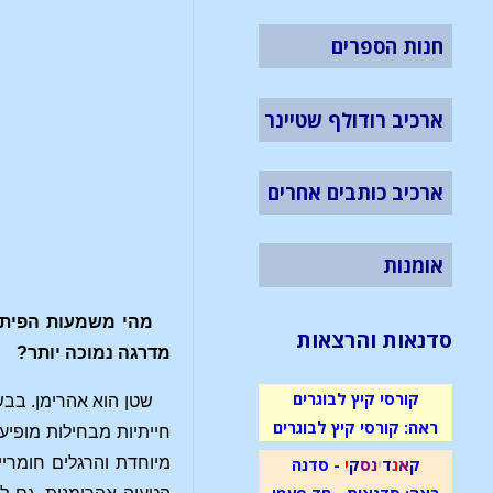
חנות הספרים
ארכיב רודולף שטיינר
ארכיב כותבים אחרים
אומנות
מהי משמעות הפיתוי 
סדנאות והרצאות
מדרגה נמוכה יותר?
קורסי קיץ לבוגרים
שטן הוא אהרימן. בבשו
ראה: קורסי קיץ לבוגרים
חייתיות מבחילות מופי
ק
א
נ
ד
י
נ
ס
ק
י
- סדנה
מיוחדת והרגלים חומרי
ראה: סדנאות - חד פעמי