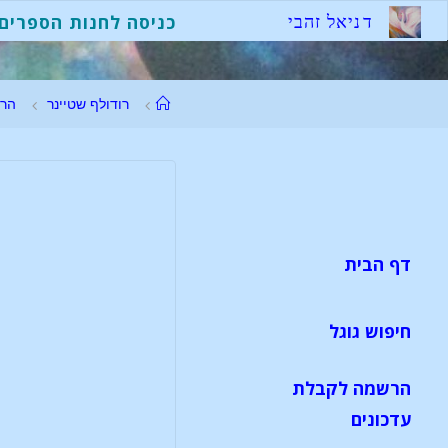
ד
נ
י
א
ל
ז
ה
ב
י
כניסה לחנות הספרים
רודולף שטיינר
הר
דף הבית
חיפוש גוגל
הרשמה לקבלת
עדכונים