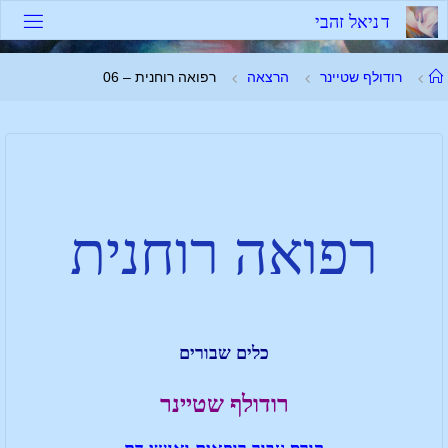
ד
נ
י
א
ל
ז
ה
ב
י
רודולף שטיינר
הרצאה
רפואה רוחנית – 06
רפואה רוחנית
כלים שבורים
רודולף שטיינר