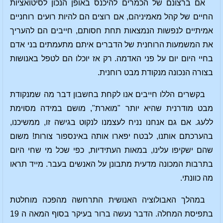
אם ברצונם של הכמרים להיכנס באופן הנכון לסיטואציות
החיים של קהל מאמיניהם, אם רוצים הם להיות רועים רוחניים
אמיתיים לנפשות הנמצאות תחת חסותם, חייבים הם להעריך
את המשמעות הרוחנית של הדברים איתם מתעמתים בני אדם
בחיי היום יום על פני האדמה. רק אז יוכלו הם לטפל באנושות
בצורה הנכונה מנקודת מבט רוחנית.
בקשרים הללו חייבים אנו לקחת בחשבון דבר מה שמנקודת
מבט מודרנית שהיא יותר "מוארת", מושם במידה מסוימת
ללעג. אם גם אנחנו נניח לעצמנו לנקוט בגישה זו, ממשיכנו,
בהערכתם אותנו, לבטח יפארו אותה באינספור צורות! משום
שהם ישקיפו עלינו, במאות העתידיות, כפי שכל מי שחי היום
בתרבות המכונה מדעית מתבונן על האנשים בעבר. מייד תראו
מה כוונתי.
במהלך האבולוציה האנושית התרחשה מהפכה מוחלטת
בתפיסת המחלה. הדבר נעשה ברור בעיקר בסוף המאה ה 19