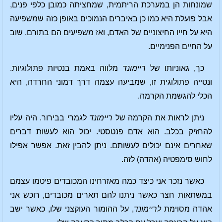
שמונחות הן במערכת הריתמית, שמחציתה כמובן כלפי פנים,
אבל פועלת היא כמו כן באיברים הנמוכים באופן כזה שמשפיעה
היא על חייו החיצוניים של האדם, ואז משפיעים הם בתורם, שוב
על החיים הפנימיים.
כך, גאוניותו של
ריימונד
מלווה באמת בנטיות פתולוגיות.
ונטייה פתולוגית זו, שמביעה עצמה דרך דמוני החרדה, היא
הכלי להגשמת הקרמה.
ניתן לראות את הקרמה של
ריימונד
לגמרי בבירור. היה עליו
להחזיק בכלב. הוא אדם פנטסטי. יכול הוא לעשות דברים
שאחרים אינם יכולים לעשותם. ניתן להבין זאת. אפשר אפילו
לחוש סימפטיה (אהדה) לזה.
כאשר נזכר אני כיצד כמה מאזרחינו המכובדים פיטמו עצמם
במשתאות חצר כאשר ניתנו להם תארים מכובדים, רוכש אני
אהדה מסוימת
לריימונד
, על ההומור העוקצני שלו, כאשר ישב