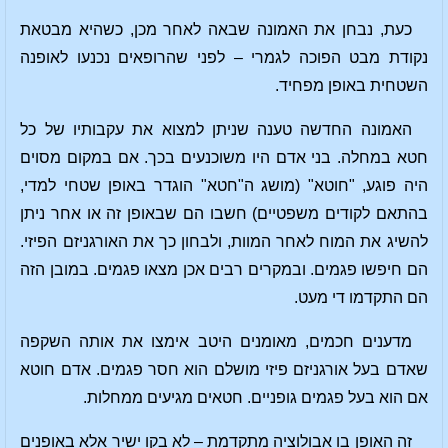
כעת, נבחן את האמונה שבאה לאחר מכן, כשהיא מבטאת
נקודת מבט הפוכה לגמרי – לפני שהרופאים נכנעו לאופנה
השטחית באופן מפחיד.
האמונה החדשה טענה שניתן למצוא את עקבותיו של כל
חטא במחלה. בני אדם היו משוכנעים בכך. אם במקום מסוים
היה פוגע, "חוטא" (מושג ה"חטא" הוגדר באופן שטחי למדי,
בהתאם לקודים משפטיים) חשבו הם שבאופן זה או אחר ניתן
להשיג את המוח לאחר המוות, ולבחון כך את האורגניזם הפיזי.
הם חיפשו פגמים. ובמקרים רבים אכן מצאו פגמים. במובן הזה
הם התקדמו די מעט.
מדענים חכמים, מאומנים היטב אימצו את אותה השקפה
שאדם בעל אורגניזם פיזי מושלם הוא חסר פגמים. אדם חוטא
אם הוא בעל פגמים גופניים. חטאים מגיעים ממחלות.
זה האופן בו אבולוציה מתקדמת – לא בקו ישיר אלא באופנים