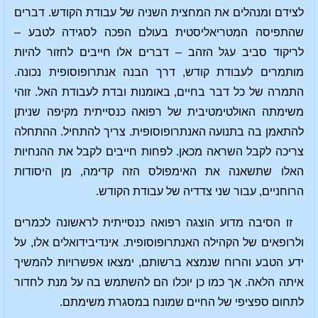
לצידם ומנהלים את המחצית השניה של עבודת הקודש. דברים
שהתפיסה המטריאליסטית בעולם הפכה לסגידה לטבע –
לריקוד סביב עגל הזהב – דברים אלו חייבים לחזור להיות
מותמרים לעבודת קודש, דרך הבנה אנתרופוסופית נכונה.
התמרה של כל דבר בחיים, באומנות ובדת לעבודת האל. זוהי
משימתה האולטימטיבית של רפואה כנסייתית מקיפה שניתן
להתאמן בה בתנועה האנתרופוסופית. צריך להתחיל. ההתחלה
צריכה לקבל השראה מכאן. לפחות חייבים לקבל את ההנחיות
האלו שתשאנה את האימפולס הזה קדימה, מן היסודות
הרוחניים, עבור שני צדדיה של עבודת הקודש.
זו הסיבה מדוע הוצגה רפואה כנסייתית לראשונה לכמרים
ולרופאים של הקהילה האנתרופוסופית. אינדיבידואלים אלו, על
ידע הטבע והרוח שנמצא ברשותם, ימצאו אפשרויות להמשיך
איתה הלאה. אך כמו כן יוכלו הם להשתמש בה על מנת לחדור
לתחום ספציפי של החיים שמונח במסגרת משימתם.