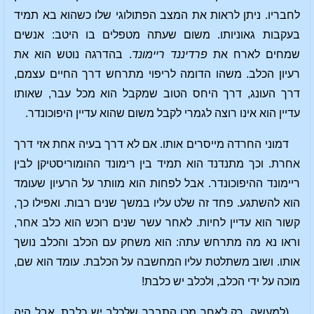
לחבריו. ניתן לראות את המצב הפתולוגי שלו כשהוא בא תמיד
בעקבות גאוניותו. משום שעתה מטפלים בו היטב: אנשים
שמחים לארח את
פרדיננד ריימונד
. בהדרגה נוטש הוא את
רעיון הכלב. משהו הדומה לריפוי מתרחש דרך החיים עצמם,
דרך העונג, דרך היחס הטוב שמקבל הוא מכל עבר, שאותו
עדיין הוא אינו רוצה לגמרי לקבל משום שהוא עדיין היפוכונדר.
דמוני החרדה מייסרים אותו. אם לא דרך בעיה אחת אזי דרך
אחרת. וכך מתנדנד הוא תמיד בין רימונד ההומוריסטיקן לבין
ריימונד ההיפוכונדר. אבל לפחות הוא מוותר על הרעיון שעומד
הוא להשתגע. פחד זה שלט עליו במשך שנים רבות. ואפילו כך,
קשור הוא עדיין לחיות. לאחר עשר שנים רוכש הוא כלב אחר,
וראו נא מה מתרחש עתה: הוא משחק עם הכלב והכלב נושך
אותו. ושוב משתלטת עליו המחשבה על הכלבת. עומד הוא שם,
מוכה על ידי הכלב, ולכלב יש כלבת!
(למעשה, רק לאחר מכן התברר שלכלב יש כלבת, אבל היה