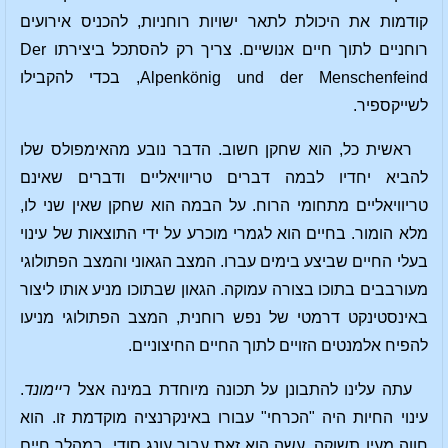
קודמות את היכולת לתאר ישויות רוחניות, להכניס אירועים
רוחניים לתוך חיים אנושיים. צריך רק להסתכל ביצירתו Der
Alpenkönig und der Menschenfeind, בכדי להקבילו
לשייקספיר.
ראשית כל, הוא שחקן חשוב. הדבר נובע מהאימפולס שלו
להביא יחדיו לבמה דברים טריוויאליים ודברים שאינם
טריוויאליים מתחומי הרוח. על הבמה הוא שחקן שאין שני לו,
מלא הומור. בחיים הוא לגמרי מוכרע על ידי התוצאות של עינוי
בעלי החיים שביצע בימים עברו. המצב הגאוני והמצב הפתולוגי
מעורבבים בתוכו בצורה עמוקה. הגאון שבתוכו מניע אותו ליצור
באינסטינקט דרמטי של נפש רוחנית, המצב הפתולוגי מניעו
להפיח אלמנטים הזויים לתוך החיים החיצוניים.
עתה עלינו להתבונן על תכונה מיוחדת במינה אצל
ריימונד
.
עינוי החיות היה "הכרחי" עבורו באינקרנציה מוקדמת זו. הוא
חווה מעין תשוקה, עשה הוא זאת עבור עונג סודי. במהלך חיים