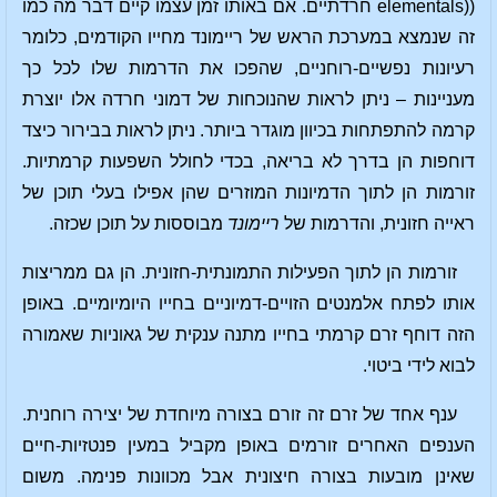
((elementals חרדתיים. אם באותו זמן עצמו קיים דבר מה כמו
זה שנמצא במערכת הראש של ריימונד מחייו הקודמים, כלומר
רעיונות נפשיים-רוחניים, שהפכו את הדרמות שלו לכל כך
מעניינות – ניתן לראות שהנוכחות של דמוני חרדה אלו יוצרת
קרמה להתפתחות בכיוון מוגדר ביותר. ניתן לראות בבירור כיצד
דוחפות הן בדרך לא בריאה, בכדי לחולל השפעות קרמתיות.
זורמות הן לתוך הדמיונות המוזרים שהן אפילו בעלי תוכן של
ראייה חזונית, והדרמות של
ריימונד
מבוססות על תוכן שכזה.
זורמות הן לתוך הפעילות התמונתית-חזונית. הן גם ממריצות
אותו לפתח אלמנטים הזויים-דמיוניים בחייו היומיומיים. באופן
הזה דוחף זרם קרמתי בחייו מתנה ענקית של גאוניות שאמורה
לבוא לידי ביטוי.
ענף אחד של זרם זה זורם בצורה מיוחדת של יצירה רוחנית.
הענפים האחרים זורמים באופן מקביל במעין פנטזיות-חיים
שאינן מובעות בצורה חיצונית אבל מכוונות פנימה. משום