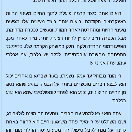
הוא על הרצפה ואכל עם הכלב מתוך הקערה שלו.
רואים אתם כיצד קרמה פועלת לתוך החיים מעינוי החיות
באינקרנציה הקודמת. רואים אתם כיצד מעשים אלו מגיעים
מעינוי החיות ומהחרטה לאחר המוות, ונעשים ככפרה מדהימה.
אבל הכפרה חייבת עדיין להיות רצינית יותר. מייד לאחר מכן,
הופיעו דמוני החרדה ולקחו חלק במשחק הקרמה שלו.
בריימונד
התפתחה מחשבה אובססיבית: לכלב יש כלבת, אני אכלתי
עימו, עתה אני נגוע!
ריימונד מבוהל עד עמקי נשמתו. בעוד שברגעים אחרים יכול
הוא לבצע דברים מוכשרים ביותר על הבמה, ברגע שהוא נסוג
מן החיים החיצוניים, נכנע הוא לפחד קומפולסיבי שמא הוא נגוע
בכלבת.
עתה הוא יוצא למסע עם חברים. נוסעים הם מוינה לזלצבורג,
ושם משתלט על
ריימונד
פחד משיגעון וחייב הוא לחזור באחת
לווינה על מנת לקבל טיפול. זהו מסע מייסר הן לריימונד והן