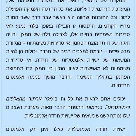
במקרה של
ריימונד
, רואים אנו במערכת הנשימה שלו,
המערכת הריתמית העליונה, את כל החרטה העמוקה הפועלת
לתוכו וכל התובנות שחווה הוא כאשר עבר דרך שער המוות
מחייו הקודמים. התנסות זו הובילה באופן בלתי נמנע לאי
סדירות נשימתית בחיים אלו, לצריכה דלה של חמצן, ורוויה
חזקה של דו תחמוצת הפחמן. אי סדירויות נשימתיות – מנקודת
מבט פיזית – גורמת למצבים רבים של חרדה. יכולות הן להיות
הנושאות של ישויות אלמנטליות של חרדה. אי סדירויות
נשימתיות לא מאפשרות לאיזון הנכון בין חמצן לדו תחמוצת
הפחמן בתהליך הנשימה, והדבר מושך פנימה אלמנטים
חרדתיים.
יכולים אתם לראות את כל זה ב"
מלך ארתור מהאלפים
והמיזנטרופ
".
בריימונד
התפתח הדבר מאוד. מערכת העצבים
שלו נטתה לשמש נשאית של ישויות חרדה אלמנטליות.
ישויות חרדה אלמנטליות כאלו אינן רק אלמנטים