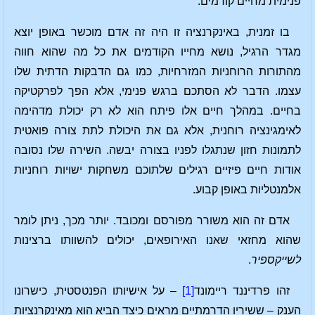
פנימית מחיים קודמים.
בו זמנית, באינקרנציה זו היה זה אדם מוכשר באופן יוצא
מגדר הרגיל, נושא מחייו הקודמים את כל מה שהוא חווה
מהתורות הרוחניות המזרחיות, כמו גם הדבקות הדתית שלו
עצמו. הדבר לא הסתכם ברגש פנימי, אלא הפך לפרקטיקה
בחיים. במהלך חיים אלו פיתח הוא לא רק יכולת מדהימה
לאימגינציה רוחנית, אלא גם את היכולת לתת צורה פואטית
לתמונות חזון שנתגלו לפניו בצורה יבשה. השירה שלו נסובה
אודות חיים פיזיים רגילים שלתוכם משחקות ישויות רוחניות
אלמנטליות באופן קבוע.
אדם זה הוא משורר מפורסם ומכובד. יותר מכך, ניתן לומר
שהוא מחזאי שאנו האירופאים, יכולים להשוותו ברצינות
לשייקספיר
.
זהו פרדיננד ריימונד
[1]
– על אישיותו הפנטסטית, כישרונו
הענק – ששיריו הדרמתיים מראים כיצד הביא הוא מאינקרנציות