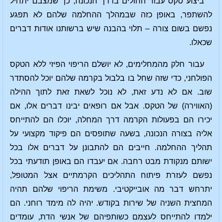
ביצוע טקס עבור החולים בדרך הנכונה, כך שמצבם יתחיל
להשתפר, באופן כזה שבמהלך ההחלמה שלהם לא תפגע
נפשם בשום צורה – תלוי בהבנה שיש ברשותנו אודות דברים
שכאלו.
עבור חלק מהמחלימים, לא יושלם הריפוי הפיזי ללא הטקס
הפולחני, כדי שזה שחל בו בלבול בקרמה שלהם יוכל להסתדר
שוב. אם לא נדע זאת, לא נוכל לשאת זאת לתוך ההילה
(האווירה) של הטקס. אבל אם רופאים יבינו דברים אלו, אם
יכירו הם בפעולות הקרמה דרך המחלה, יוכלו הם להתייחס
אליה בצורה הנכונה, בשעה שתופסים הם פיקוד מקצועי על
תהליך ההחלמה. חייבים הם להתבונן על דברים אלו בכל
ישותם מנקודת מבט רחבה. אם יעבדו הם באופן תודעתי בכל
נפשם לעזרת פיתוח התהליכים הקרמתיים אצל המטופל,
יתרחש דבר מה אובייקטיבי. משימת הריפוי שלהם תהיה
המחצית השניה של שירות בקודש. יהיה לה מימד רוחני. הם
ילמדו להתייחס לעצמם כשותפיהם של אנשי הדת, עומדים