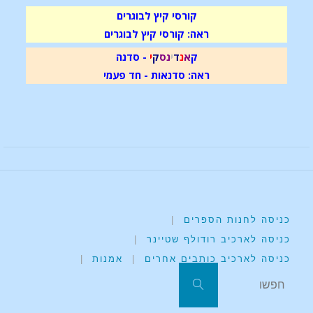
קורסי קיץ לבוגרים
ראה: קורסי קיץ לבוגרים
ק
א
נ
ד
י
נ
ס
ק
י
- סדנה
ראה: סדנאות - חד פעמי
כניסה לחנות הספרים
|
כניסה לארכיב רודולף שטיינר
|
כניסה לארכיב כותבים אחרים
|
אמנות
|