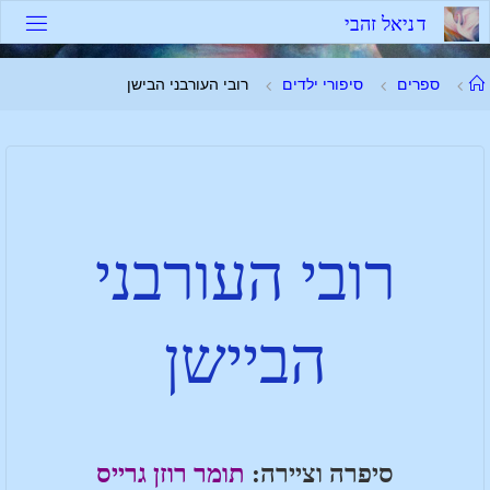
ד
נ
י
א
ל
ז
ה
ב
י
ספרים
סיפורי ילדים
רובי העורבני הבישן
רובי העורבני
הביישן
סיפרה וציירה:
תומר רוזן גרייס