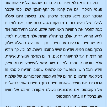
בנקודה זו אנו לא מכירים רק בדבר שמואר על ידי אותו אור
פנימי המקרין גם את קרניו על "גוף-הזמן" שלנו כפי שכבר
הוסבר לכם, אלא שבתוך הזיכרון שלנו בשעות היום שעלה
לשלב של ראיה רוחית מדויקת מסוג גבוה יותר, אנו לומדים
כעת להכיר את החוויות האמיתיות שלנו, מרגע ההירדמות ועד
לרגע ההתעוררות. אולם בהתחלה חוויות אלה מפתיעות למדי.
כמו שבחיים הרגילים אנו חיים בתוך התודעה הרגילה שלנו,
בתוך גופנו הפיזי, ויודעים שיש בתוכנו ריאות, לב וכו', כך מרגע
ההירדמות ועד להתעוררות איננו חווים תודעה אנושית, אישית,
אלא תודעה קוסמית. למרות שזה עשוי להישמע פרדוקסאלי,
הידע העל-חושי מאפשר לנו לתפוס שמצב תודעה קוסמי זה
מכיל את הדימויים החיים של העולמות הפלנטריים, של עולמות
הכוכבים. אנו חשים שאנחנו חיים בתוך החיים האוניברסאליים
של הקוסמוס. אנו מתבוננים בעולם מנקודת המבט של חוויה
אוניברסלית זו בתוך הקוסמוס.
מכיוון שאנו חווים בתוכנו את מה שקיים בדרך כלל