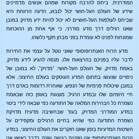
המודרנית. ביחס להרבה מקורות שמהם אנשים מדמיינים
שידע של העולם העל-חושי יכול לנבוע, הדעה הרווחת היא
שביחס לעולמות העל-חושיים לא יכול להיות ידע מדויק במובן
שאנו רגילים דרך מדע מודרני, כי אף אחת מן ההוכחות
שמונחות לפנינו לא עומדת בפני מבחן תקף כלשהו.
מדע הרוח האנתרופוסופי שאני נוטל על עצמי את החירות
לדבר עליו בפניכם בהרצאות אלו, מנסה להגיע לידע מדויק,
באמת מדויק, של העולם העל-חושי: "מדויק", לא במובן של
ניסויים שנעשו בתחום המדע העוסקים בעולם החיצוני, אלא
במובן שיכולות פנימיות של הנפש, שאחרת רדומות באדם דרך
חיי היומיום שלו ובמדע הרגיל, מוצגות באופן כזה שבאמת
נשמרת כל הבהירות המלאה של התודעה כפי שבאה לידי ביטוי
במדע המודרני המדויק. בעוד שבחשיבה מדעית מדויקת
נשמרת התודעה כפי שהיא בחיים הרגילים ומקפידים על
השיטות המדעיות בזמן שאנו חוקרים את העולם החיצוני, במדע
הרוח האנתרופוסופי אנו נוקטים בגישה שונה, כדבר ראשון אנו