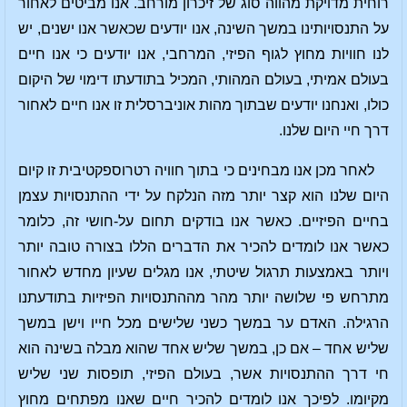
רוחית מדויקת מהווה סוג של זיכרון מורחב. אנו מביטים לאחור
על התנסויותינו במשך השינה, אנו יודעים שכאשר אנו ישנים, יש
לנו חוויות מחוץ לגוף הפיזי, המרחבי, אנו יודעים כי אנו חיים
בעולם אמיתי, בעולם המהותי, המכיל בתודעתו דימוי של היקום
כולו, ואנחנו יודעים שבתוך מהות אוניברסלית זו אנו חיים לאחור
דרך חיי היום שלנו.
לאחר מכן אנו מבחינים כי בתוך חוויה רטרוספקטיבית זו קיום
היום שלנו הוא קצר יותר מזה הנלקח על ידי ההתנסויות עצמן
בחיים הפיזיים. כאשר אנו בודקים תחום על-חושי זה, כלומר
כאשר אנו לומדים להכיר את הדברים הללו בצורה טובה יותר
ויותר באמצעות תרגול שיטתי, אנו מגלים שעיון מחדש לאחור
מתרחש פי שלושה יותר מהר מההתנסויות הפיזיות בתודעתנו
הרגילה. האדם ער במשך כשני שלישים מכל חייו וישן במשך
שליש אחד – אם כן, במשך שליש אחד שהוא מבלה בשינה הוא
חי דרך ההתנסויות אשר, בעולם הפיזי, תופסות שני שליש
מקיומו. לפיכך אנו לומדים להכיר חיים שאנו מפתחים מחוץ