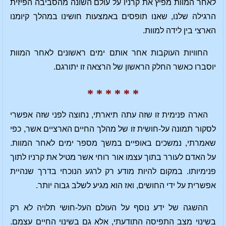
לאחר המוות מפיץ את קרניו על עולם השונה מהסביבה הפיזית
הרגילה שלנו, שאנו תופסים באמצעות חושינו במהלך קיומנו
הארצי בין לידה למוות.
החוויות העוקבות אחר אותם ימים ראשונים לאחר המוות
יוסברו כאשר החלק הראשון של הרצאה זו יתורגם.
* * * * * *
הארה פנימית זו שזה עתה תיארתי, נחוצה לפני שזה אפשרי
לסקור תמונה על-חושית זו של מהלך החיים הארציים אשר, כפי
שאמרתי, נמשכים באופיים במשך מספר ימים לאחר המוות.
על האדם לעורר בתוך עצמו אור רוחי אשר מטיל את קרניו לתוך
פנימיותו. במקום להיות מודע רק לרגע הנוכחי בדרך שנהיית
אפשרית על ידי החושים, ואז הוא מגיע לשלב גבוה יותר.
ההשגה של ידע נוסף על העולם העל-חושי תלויה לא רק
בשינוי מצב התפיסה התודעתי, אלא גם בשינוי החיים עצמם.