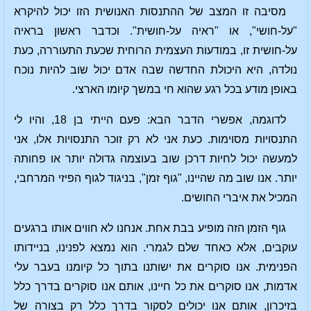
מסיבה זו המצב של ההתנסות האנושית הזו יכול להיקרא
"על-חושי", או "ראיה על-חושית". וכדבר ראשון בראיה
על-חושית זו, במודעות העצמית הרוחית שכעת התעוררה, כעת
נולדה, היא היכולת החדשה שבה אדם יכול שוב להיות נוכח
באופן מודע בכל רגע שהוא חי במשך קיומו הארצי.
לדוגמה, אפשרי הדבר הבא: פעם הייתי בן 18, והיו לי
התנסויות מסוימות. כעת אני לא רק זוכר התנסויות אלו, אני
למעשה יכול לחיות דרכן שוב בעוצמה גדולה יותר או פחותה
יותר. אנו שוב מה שהיינו, "גוף זמן", בניגוד לגוף הפיזי המרחבי,
המכיל את איברי החושים.
גוף הזמן הזה מופיע בבת אחת. אנחנו לא חווים אותו ברגעים
עוקבים, אלא כאחד שלם לגמרי. הוא נמצא לפנינו, בניידותו
הפנימית. אנו סוקרים את ישותנו בתוך כל קיומנו בעבר עלי
אדמות, אנו סוקרים את כל חיינו, אותם אנו סוקרים בדרך כלל
בזיכרון, אותם אנו יכולים לסקור בדרך כלל רק בצורה של