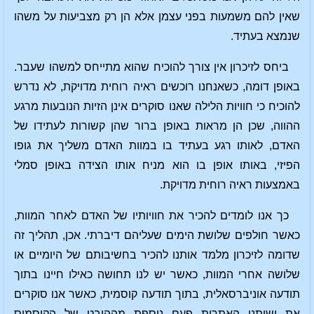
שאין להם משמעות בפני עצמן אלא הן רק מצביעות על משהו
שנמצא בעתיד.
ביחס לזיכרון אין צורך להוכיח שהוא מתייחס למשהו שעבר.
באופן דומה, כשאנחנו רוכשים ראיה רוחית מדויקת, לא נדרש
להוכיח כי חוויות הלילה שאנו סוקרים אינן הזיות הנובעות מרגע
ההווה, שכן הן מראות באופן ברור שהן קשורות לעתידו של
האדם, לאותו רגע בעתיד בו במוות האדם משליך את גופו
הפיזי, באותו אופן בו הוא מניח אותו הצידה באופן סמלי
באמצעות ראיה רוחית מדויקת.
כך אנו לומדים להכיר את חוויותיו של האדם לאחר המוות,
כאשר חולפים שלושת הימים שעליהם דיברתי. אכן, תהליך זה
שדומה לזיכרון מלמד אותנו להכיר בחשיבותם של היומיים או
שלושה אחרי המוות, כאשר יש לנו תחושה כאילו חיינו בתוך
תודעה אוניברסאלית, בתוך תודעה קוסמית, כאשר אנו סוקרים
את ישותנו האתרית פעם נוספת מההיבט של הקוסמוס