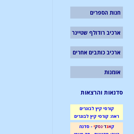
חנות הספרים
ארכיב רודולף שטיינר
ארכיב כותבים אחרים
אומנות
סדנאות והרצאות
קורסי קיץ לבוגרים
ראה: קורסי קיץ לבוגרים
ק
א
נ
ד
י
נ
ס
ק
י
- סדנה
ראה: סדנאות - חד פעמי