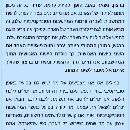
ברצון, נשאר
באני
, הופך להיות קרמת עתיד
. כל זה מכוון
אותנו לעתידו של האדם. אם אנו מתבוננים בצד ההפוך, לרשת
המחשבות לעברה זורמות המחשבות הסובייקטיביות שלנו, זה
מביא אותנו לגמרי לזרם העבר של האדם. לפיכך אנו צריכים גם
לחפש על שביל זה את העבר שלנו, את הקרמה המוגמרת שלנו.
ברגש, במובן המהותי ביותר, עבר והווה פוגשים האחד את
השני בישות האנושית
.
כך נולדת הישות האנושית מתוך
המחשבות. אנו חיים דרך הרגשות ונשזרים ברצון שהולך
איתנו אל מעבר לשער המוות.
במילים אלו אנו מצביעים על מה שיש לנו בפועל באופן
סובייקטיבי בחיי הנפש שלנו בין לידה ומוות. אנו יכולים ללכת
הלאה, אנו יכולים להסב את תשומת ליבנו לדבר הבא: אנו
יכולים לשאול את עצמנו: מה קורה בפועל כאשר המחשבות
הסובייקטיביות, אותן אנו קושרים לרשמים החיצוניים, מאחדות
עצמן עם מה שהינו בפירוש רק העבר, כפי שתיארתי? אתם