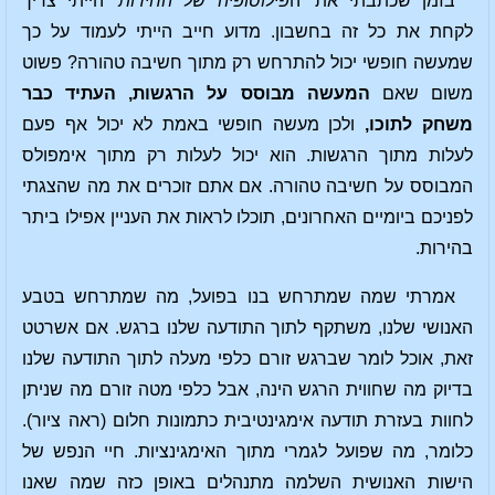
בזמן שכתבתי את 'ה
פילוסופיה של החירות'
הייתי צריך
לקחת את כל זה בחשבון. מדוע חייב הייתי לעמוד על כך
שמעשה חופשי יכול להתרחש רק מתוך חשיבה טהורה? פשוט
משום שאם
המעשה מבוסס על הרגשות, העתיד כבר
משחק לתוכו,
ולכן מעשה חופשי באמת לא יכול אף פעם
לעלות מתוך הרגשות. הוא יכול לעלות רק מתוך אימפולס
המבוסס על חשיבה טהורה. אם אתם זוכרים את מה שהצגתי
לפניכם ביומיים האחרונים, תוכלו לראות את העניין אפילו ביתר
בהירות.
אמרתי שמה שמתרחש בנו בפועל, מה שמתרחש בטבע
האנושי שלנו, משתקף לתוך התודעה שלנו ברגש. אם אשרטט
זאת, אוכל לומר שברגש זורם כלפי מעלה לתוך התודעה שלנו
בדיוק מה שחווית הרגש הינה, אבל כלפי מטה זורם מה שניתן
לחוות בעזרת תודעה אימגינטיבית כתמונות חלום (ראה ציור).
כלומר, מה שפועל לגמרי מתוך האימגינציות. חיי הנפש של
הישות האנושית השלמה מתנהלים באופן כזה שמה שאנו