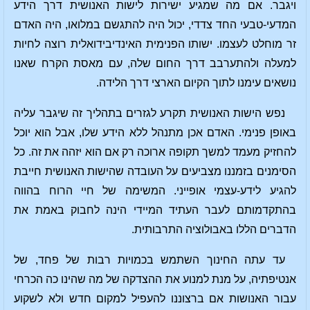
ויגבר. אם מה שמגיע ישירות לישות האנושית דרך הידע
המדעי-טבעי החד צדדי, יכול היה להתגשם במלואו, היה האדם
זר מוחלט לעצמו. ישותו הפנימית האינדיבידואלית רוצה לחיות
למעלה ולהתערבב דרך החום שלה, עם מאסת הקרח שאנו
נושאים עימנו לתוך הקיום הארצי דרך הלידה.
נפש הישות האנושית תקרע לגזרים בתהליך זה שיגבר עליה
באופן פנימי. האדם אכן מתנהל ללא הידע שלו, אבל הוא יוכל
להחזיק מעמד למשך תקופה ארוכה רק אם הוא יזהה את זה. כל
הסימנים בזמננו מצביעים על העובדה שהישות האנושית חייבת
להגיע לידע-עצמי אופייני. המשימה של חיי הרוח בהווה
בהתקדמותם לעבר העתיד המיידי הינה לחבוק באמת את
הדברים הללו באבולוציה התרבותית.
עד עתה החינוך השתמש בכמויות רבות של פחד, של
אנטיפתיה, על מנת למנוע את ההצדקה של מה שהינו כה הכרחי
עבור האנושות אם ברצוננו להעפיל למקום חדש ולא לשקוע