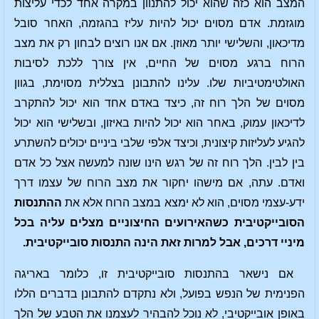
המצב הוא כזה שהוא יכול להתנוון במקרה אחד לכדי עליצות
מוגזמת. אדם מסוים יכול להיות עליז בהגזמה, האחר סובל
מדיכאון, והשלישי יותר מאוזן. אם אנו רוצים לבחון רק את מצב
הרוח ברגע מסוים של החיים, אין צורך ללכת לסיבות
האולטימטיביות שלו. עלינו להתבונן בצללית מסוימת, בגוון
מסוים של הלך רוח זה, כיצד באדם אחד הוא יכול להתקרב
לדיכאון עמוק, באחר הוא יכול להיות באיזון, ובשלישי הוא יכול
להגיע לעליזות קיצונית, וכיצד אלפי שלבי ביניים יכולים להשתרע
בין לבין. הלך רוח זה של רגש הינו שונה למעשה אצל כל אדם
ואדם. עתה, אם מישהו יחקור את מצב הרוח של עצמו דרך
ידע-עצמי מסוים, הוא לא ימצא במצב הרוח אלא את
ההתנסות
הסובייקטיבית כשהאירועים החיצוניים מצלים עליה בכל
מיניי דרכים, אבל למרות זאת הינה התנסות סובייקטיבית.
אם נישאר בהתנסות סובייקטיבית זו, כלומר באריגה
הפנימית של הנפש בפועל, ולא נתקדם להתבונן בדברים הללו
באופן אובייקטיבי, לא נוכל להבהיר לעצמנו את הטבע של הלך