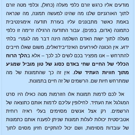
מודעים אליו כרגש זורם כלפי מעלה (כחול), וכלפי מטה זורם
לתוך האורגניזם שלנו מה שהינו למעשה תמונה, מה שנראה
באמת כאשר מתבוננים עליו בעזרת תודעה אימגינטיבית
כתמונה (אדום, בפנים). עבור התודעה הרגילה זרימה זו כלפי
מעלה לתוך ישות האדם השלמה הינה דבר מה לגמרי בלתי
ידוע. אין הכוונה לאירועים האינדיבידואלים, משום שאלו חייבים
להתרחש – אנו מפציר בכם לשים לב לכך – אלא ב
הלך הרוח
הכללי של החיים שחי באדם כסוג של טון מוביל שמגיע
מתוך חוויות העתיד שלו
. אין זה כך שהתמונות של מה
שמתרחש חיות שם. הרשמים של זה חיים בתמונות.
אל לכם לדמות תמונות אלו הזורמות מטה כאילו היו סרט
המגלגל את העתיד. לחילופין עליכם לדמות אותם כתוצאה של
הרשמים. רק אצל אנשים מסוימים בעלי ראיה רוחית
אטביסטית יכולות לעלות תמונות שניתן לפענח אותם כתמונות
של עובדות מסוימות, ושם יכול להתקיים חזיון מסוים לתוך