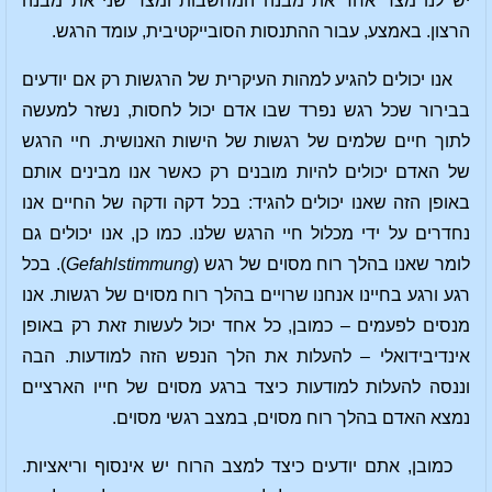
יש לנו מצד אחד את מבנה המחשבות ומצד שני את מבנה
הרצון. באמצע, עבור ההתנסות הסובייקטיבית, עומד הרגש.
אנו יכולים להגיע למהות העיקרית של הרגשות רק אם יודעים
בבירור שכל רגש נפרד שבו אדם יכול לחסות, נשזר למעשה
לתוך חיים שלמים של רגשות של הישות האנושית. חיי הרגש
של האדם יכולים להיות מובנים רק כאשר אנו מבינים אותם
באופן הזה שאנו יכולים להגיד: בכל דקה ודקה של החיים אנו
נחדרים על ידי מכלול חיי הרגש שלנו. כמו כן, אנו יכולים גם
לומר שאנו בהלך רוח מסוים של רגש (
Gefahlstimmung
). בכל
רגע ורגע בחיינו אנחנו שרויים בהלך רוח מסוים של רגשות. אנו
מנסים לפעמים – כמובן, כל אחד יכול לעשות זאת רק באופן
אינדיבידואלי – להעלות את הלך הנפש הזה למודעות. הבה
וננסה להעלות למודעות כיצד ברגע מסוים של חייו הארציים
נמצא האדם בהלך רוח מסוים, במצב רגשי מסוים.
כמובן, אתם יודעים כיצד למצב הרוח יש אינסוף וריאציות.