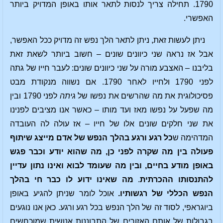
1790. תחילה צריך לנסות לתאר אותו באופן המדויק ביותר
האפשרי.
ניתן לעשות זאת, ניתן לתאר הלך נפש זה מדויק ככל האפשר,
אבל אז נראה שני כיוונים שונים – חשוב ביותר לשאת זאת
בליבנו – האצבע מורה על שני כיוונים שונים: לעבר חייו של גתה
לפני 1790 ולחייו לאחר 1790. אם נשווה מנקודת מבט
פסיכולוגית את מה שהרשים את נפשו של
גיתה
לפני 1790 ובין
מה שפעל על נפשו מאז ועד מותו – כאשר אנו מציבים לפנינו
את שני חלקים שונים אלו של חייו – אז עולה לה העובדה
המדהימה ש
כל רגע ורגע בהלך הנפש של אדם מייצג שיתוף
פעולה בין מה שקרה לפני כן, מה שהוא יודע וכבר פגש
באופן מודע בחיים, ובין מה שעומד לבוא ואינו נתון עדיין
להתנסותו ההכרתית
.
מה שאינו ידוע לו כבר חי בהלך
הנפש הכללי של רגשותיו.
אוכל לומר שניתן להגיע באופן
ביוגראפי, לסוד זה של הלך הנפש בכל רגע ורגע. כאן אנו נוגעים
בגבולות של אותם האזורים של התבוננות אנושית שמוכחשים