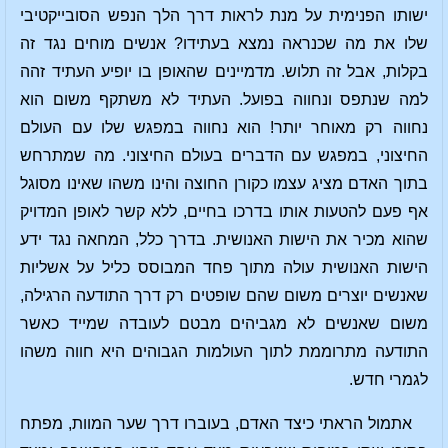
ישותו הפנימית על מנת לראות דרך הלך הנפש הסובייקטיבי
שלו את מה שכנראה נמצא בעתידו? אנשים מוחים נגד זה
בקלות, אבל זה תלוש. מדמיינים שהאופן בו יופיע העתיד זהה
למה שנתפס ונחווה בפועל. העתיד לא משתקף משום הוא
נחווה רק מאוחר יותר! הוא נחווה במפגש שלו עם העולם
החיצוני, במפגש עם הדברים בעולם החיצוני. מה שמתרחש
בתוך האדם מציג עצמו כקורן החוצה והינו משהו שאינו מסוגל
אף פעם להטעות אותו בדרכו בחיים, ללא קשר לאופן המדויק
שהוא מכיר את הישות האנושית. בדרך כלל, המחאה נגד ידע
הישות האנושית עולה מתוך פחד המבוסס כליל על אשליות
שאנשים יוצרים משום שהם שופטים רק דרך התודעה הרגילה,
משום שאנשים לא מגביהים מבטם לעובדה שמייד כאשר
התודעה מתרוממת לתוך העולמות הגבוהים היא חווה משהו
לגמרי חדש.
אתמול הראתי כיצד האדם, בעוברו דרך שער המוות, מפתח