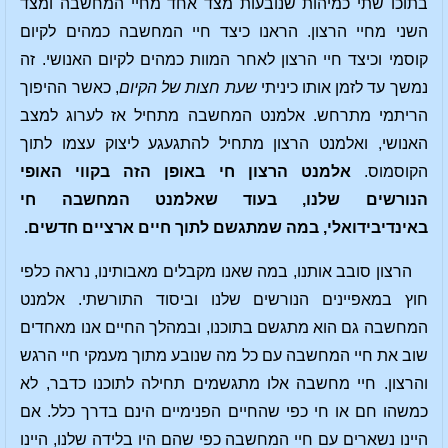
בתוכו שתי כמיהות שנובעות מצד אחד מחיי המחשבה ומצד
השני מחיי הרצון. הראנו כיצד חיי המחשבה כמהים לקיום
קוסמי וכיצד חיי הרצון לאחר המוות כמהים לקיום האנושי. זה
נמשך עד לזמן אותו כיניתי
שעת חצות של הקיום
, כאשר ההיפוך
הריתמי מתרחש. אלמנט המחשבה מתחיל אז לערוג למצב
האנושי, ואלמנט הרצון מתחיל להתגעגע ליצוק עצמו לתוך
הקוסמוס.
אלמנט הרצון חי באופן הזה בקווי האופי
הנורשים שלנו, בעוד שאלמנט המחשבה חי
באינדיבידואלי, במה שמתגשם לתוך חיים ארציים חדשים.
הרצון סובב אותנו, במה שאנו מקבלים מאבותינו, נראה כלפי
חוץ במאפיינים הנורשים שלנו וביסוד התורשתי. אלמנט
המחשבה גם הוא מתגשם בתוכנו, ובמהלך החיים אנו מאחדים
שוב את חיי המחשבה עם כל מה שנובע מתוך מעמקי חיי הרגש
והרצון. חיי מחשבה אלו מתגשמים תחילה לתוכנו כדבר, לא
כמשהו חם או חי כפי שהחיים הפנימיים הינם בדרך כלל. אם
היינו נשארים עם חיי המחשבה כפי שהם היו בלידה שלנו, היינו