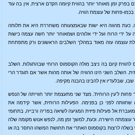
בפרק זמן מאוחר יותר בהווית קיומה הקדם ארצית. אין בה עוד
בכמו-פחות של עוצמת הוויה.
ה. כעת מהווה היא ישות שבאמצעותה משחררת היא את תלותה
ה על ידי הרוח ועל ידי אלוהים ושמאוחר יותר חשה עצמה כישות
בעלת עוצמה עזה מאוד במהלך השלבים הראשונים ורק מתפתחת
 להווית קיום בה ניצב מולה הקוסמוס הרוחי שבהתגלות. השלב
ת. השלב השני הינו ההוויה של אותה מהות אשר אם תוגדר הרי
שבו, שבלעדיו אין להבינו בהבנה מקיפה.
ות ל'עין הרוחית'. מצד שני מתעצמת יותר חווייתה של הנפש
 שחוותה לפני כן בפנימה. הפעילות הרוחית, אשר קידמה את
עברת אל פעילות פיזית המגיעה לשיאה בפריה ורבייה, בתחומי
 עוצמתה הישירה. וכעת, למשך זמן מה, לנפש אנוש מקומה שלה
נפש בשלה לרצות בקוסמוס האתרי את תחושת המשהו החסר בה או