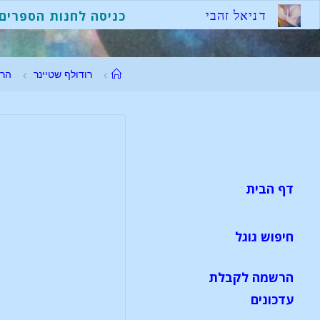
ד
נ
י
א
ל
ז
ה
ב
י
כניסה לחנות הספרים
רודולף שטיינר
הר
דף הבית
חיפוש גוגל
הרשמה לקבלת
עדכונים