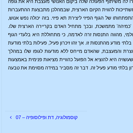
רו לה משיתוף הפעולה שלה ביקום האנושי מעצבת היא את גופה
המשתייכות להווית הקיום הארצית, שבמהלכן מתבצעת ההתעברות
חותו של הגוף הפיזי ליצירת תא פיזי. בזה יכולה נפש אנוש,
'כמיהה' מתמשכת, ובכך מתחיל האדם בקריירה הארצית שלו.
מי, מהווה התנסות זרה לאדמה, כי מתחוללת היא בלעדי הגוף
 בלתי מודע מהתנסות זו. אך זהו זיכרון פעיל, פעילות בלתי מודעת
יוצרת והמעצבת, שהאדם מייחס ללא מודעות לגופו שלו במהלך
שעשויה היא להוציא אל הפועל כהוויית מציאות פנימית באמצעות
רון בלתי מודע פעיל זה. דבר זה מסביר במידה מסוימת את טבעה
קוסמולוגיה, דת ופילוסופיה – 07