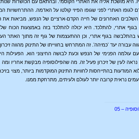
יו. היא מושכת אליה את האתרי הקוסמי. ובהתאם עם הכושרות שנות
ם לגופו האתרי לפני שגופו הפיזי קולטו על האדמה. ההתרחשויות 
שלבים האחרונים של חייה הקדם-ארציים של הנפש, מביאות את התפת
גוף אתרי, להתלכד. היא יכולה להתלכד בזה באמצעות הכוח של 
בהתלבשה בגוף אתרי, וכן ההתעצמות של גוף זה מתוך האתר העול
הווה עבורה יעד 'כמיהה'. זה המתרחש בחווייתו של התינוק מהווה זיכרון
עם עולמה הפנימי של הנפש וכעת לבושה החיצוני הוא. הפעילות ה
נראה לעין של זיכרון פעיל זה. מה שהפילוסופיה מבקשת אחריו ומה 
וא המודעות בהתייחסות לחוויות התינוק המוקדמות ביותר, מצוי בזיכ
מים נראית קרובה יותר לעולם ולעיתים, מתרחקת ממנו.
ופיה – 05