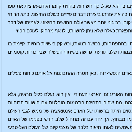
 בו הוא פעיל, כך חש הוא בהווית קיומו הקדם-ארצית את גופו
ללת בה את עזרתו ביצירת דברים פיזיים בעולם החיצוני. בתא הרוחי
יקום, רב-גוני יותר מאשר עולם החושים החיצוני. לאמיתו של דבר
פארת כאלה שלא ניתן להשוותו, ולו אף מרחוק, לעולם הפיזי.
ו בהתפתחותו, בכושר תנועתו, וכשוקק בישויות רוחיות. קיימת בו
צמותיו שלו. תודעתו גדושה בשיתוף הפעולה שבין כוחות קוסמיים
באדם הנפשי-רוחי. כאן חסרה ההתבוננות אל אותם כוחות פעילים
האורגניזם הארצי העתידי. אין הוא נעלם כליל מראיה, אלא
ו. מה שהיה בתחילה התמזגות מוחלטת עם הישויות הרוחיות
סוים היתה ברשותו של האדם אינטואיציה של ממש לגבי העולם
מו מבחוץ. אך יחד עם זה מתחיל שלב חדש בפנימו של האדם
ה משמשים לאותו תיאור בלבד של מצבי קיום של העולם העל-טבעי