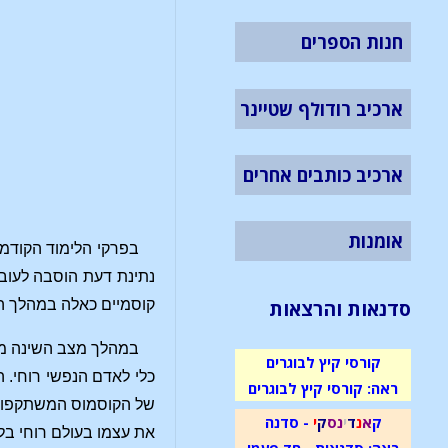
חנות הספרים
ארכיב רודולף שטיינר
ארכיב כותבים אחרים
אומנות
בפרקי הלימוד הקודמי
נתינת דעת הוסבה לעוב
סדנאות והרצאות
קוסמיים כאלה במהלך השי
במהלך מצב השינה מהוו
קורסי קיץ לבוגרים
כלי לאדם הנפשי רוחי. 
ראה: קורסי קיץ לבוגרים
של הקוסמוס המשתקפות פ
ק
א
נ
ד
י
נ
ס
ק
י
- סדנה
את עצמו בעולם רוחי בלע
ראה: סדנאות - חד פעמי