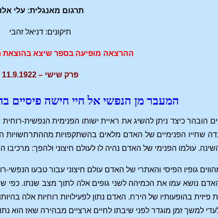
תרגום מאנגלית: עלי אלון
תיקונים: דניאל זהבי
ההרצאה מופיעה בספר שיצא בהוצאת ח
פרק שישי – 11.9.1922
המעבר מן הנפשי אל חיי חישה פיסיים 
ם הובהר כיצד ניתן להשיג את ראיית ישותו הפנימית הנפשית-רוחית
דה שחייו הפנימיים של האדם מלאים בהשתקפויות מההתרחשויות הק
נה. עולמו הפנימי של האדם נהיה לו לעולם חיצוני ולהפך: מרכיבו הרו
ים גופיו הפיסי והאתרי של האדם עולם חיצוני עבור טבעו הנפשי-רוחי
האדם נושא עמו את הכמיהה לשני גופים אלה לתוך מצב שנתו. כפי שה
יזית בהופעותיו של הירח. האדם נתון לפעילויות רוחיות אלה בהיותו
די למשך זמן מוגדר לפני שיבתו לחיים ארציים מבהירה שאז הוא נתון