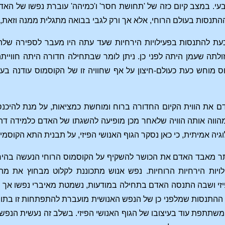
י. במצב קיום כזה של 'תחושת חסר' ו'כמיהה' עוברת נפשו של האדם 
ההתנסות בעולם הרוחי, אלא אך ורק לגבי בבואה מתגלית ממנה וזאת, 
עת להתנסות בפעילויות הירחיות שעד עתה היו מעבר לספירה של
זולתה שעמן היתה לפני כן. ניתן לומר שבתחילה חדורה היתה חוויית
ס מוחש כעת כעולם-חיצון על אף שחוויה זו של הקוסמוס עודנה 
ם את הווית הקיום החדורה ברוח ומוחשת כמציאות, על מנת להיכנס
הווה אותה הוויה שלאחר מכן מופיעה להשגתו של האדם כלמידה דתי
ה אמיתית, כי כאן נסקר הגוף האנושי הפיזי, על תבנית התא הקוסמי 
ר מאבד האדם את הכושר להשקיף על הקוסמוס הרוחי הנעשה בהיר פח
ויות הירחיות הרוחיות. נפש אנוש מתכוננת לקלוט מבחוץ את מה
זי ושבה התנסה האדם בתחילה במודעות, נשמטת מאיברי נפשו אך מו
 ההתנסות שמלפני כן של הנפש האנושית מועברת להתפתחות זו בתור
א משתתפת עוד בעיצובו של הגוף האנושי הפיזי. בשלב זה נעשית ה