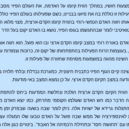
ות חושיו, במהלך הווית קיומו על האדמה, את העולם הפיזי מסביבו
עילות זו כוללת בה את סיועו בבניינו, כשם שפעילותו בעולם הפיזי כו
אותו חווה האדם הנפשי-רוחי בהווית קיומו הקדם-ארצית, מצוי מלוא ה
איטיבי לומר שבהתגשמו בגופו הפיזי, נושא בו האדם יקום בעל הדר ות
דם באורח רוחי במצב קיומו הקדם ארצי ובו הוא פועל. הוא חווה אות
 בעוצמות הרוח הפעילות בהתפתחותו של יקום זה, כרוכות וצמודות עו
ב השינה מהווה במשמעות מסוימת שחזורה של פעילות זו.
נה קיים הגוף הפיזי כתבנית חיצונית, כמערכת נבדלת ובלתי תלויה 
דעה במצב הקיום הקדם ארצי. על כן נמצא המצב באי-מודעות.
וית הקיום הקדם ארצית הולכת ונחלשת המודעות ביחס להתפתחות 
הדבר כמו חש האדם שעולמו הקוסמי מתרחק. כמו יוצא האדם ממנ
תגלות גרידא של ישויות אלה. ניתן לומר שבה בשעה שבפרק זמן מ
ת לאינספירציה של ממש שבה פועל על האדם טבעו שלו המגלה עצ
תו עם 'תחושת חסר' וכתחילת ה'כמיהה אל האבוד'. ביטויים כגון אל