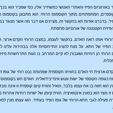
ר באורגניזם הפיזי והאתרי האנושי כמשתייך אליו, כפי שמכיר הוא ב
מיים, המתפתחים מתוך הקוסמוס הרוחי. הוא מתבונן בקוסמוס רוחי
. בדברנו אודות תא בהקשר זה, מציינים אנו דבר מה אשר מנוגד במ
פיזית הקטנטנה של אורגניזם מתפתח.
 הרוחי אותו רואה האדם, בהקשר לעצמו, במצבו הרוחי הקדם-ארצי,
פיזי של התא. על מנת להציג התייחסויות אלה בבהירות עלינו להש
רוחי הן רוחיות ושעבורן לא קיים המרחב בו נעות התרחשויות פיזיו
כלית.
קדם-ארצית חי האדם בהוויתו הקוסמית שמהותה נבט רוחי של גופו הפ
 כגופה הקוסמי של ישות אנוש אינדיבידואלית. האדם חש בקוסמוס הרו
ן הוא חווה בו את עצמו בלבד, הואיל והווית קיום קוסמית זו אינה מבד
 זו מצוי הוא במעין אינטואיציה. הווית קיומן של ישויות רוחיות אחרות
עילה לגבי התא-הרוחי של גופו הפיזי בעתיד. הוא עצמו מכין למען