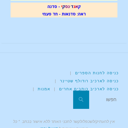
ק
א
נ
ד
י
נ
ס
ק
י
- סדנה
ראה: סדנאות - חד פעמי
כניסה לחנות הספרים
|
כניסה לארכיב רודולף שטיינר
|
כניסה לארכיב כותבים אחרים
|
אמנות
|
אין להעתיק/לשכפל/לקשר לתכני האתר ללא אישור בכתב * כל