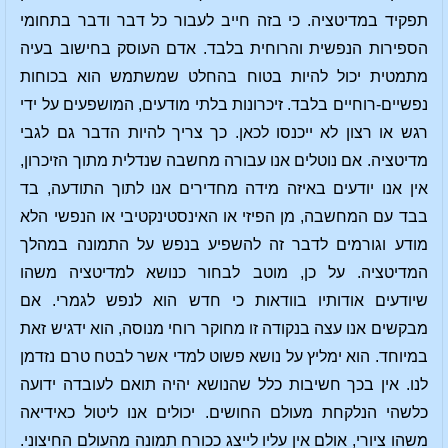
תפקיד במדיטציה. כי בזה חייב לעבור כל דבר ודבר בתחומי
הספירות הנפשית והרוחית בלבד. אדם העוסק בחישוב בעיה
מתמטית יכול להיות בטוח בהחלט שמשתמש הוא בכוחות
נפשיים-רוחיים בלבד. זיכרונות בלתי מודעים, המושפעים על ידי
רגש או רצון לא ייכנסו לכאן. כך צריך להיות הדבר גם לגבי
מדיטציה. אם נוטלים אנו עבורה מחשבה שנדלית מתוך הזיכרון,
אין אנו יודעים באיזה מידה מחדירים אנו לתוך התודעה, בד
בבד עם המחשבה, מן הפיזי או האינסטינקטיבי או הנפשי הלא
מודע וגורמים לדבר זה להשפיע בנפש על התמונה במהלך
המדיטציה. על כן, מוטב לבחור כנושא למדיטציה משהו
שיודעים אודותיו בוודאות כי חדש הוא לנפש לגמרי. אם
מבקשים אנו עצה בנקודה זו מחוקר רוחי מנוסה, הוא ידגיש זאת
במיוחד. הוא ימליץ על נושא פשוט למדי אשר לבטח טרם נזדמן
לנו. אין בכך חשיבות כלל שהנושא יהיה תואם לעובדה ידועה
כלשהי הנלקחת מעולם החושים. יכולים אנו ליטול כאידיאה
משהו ציורי, אולם אין עליו לייצג ככורח תמונה מהעולם החיצוני.