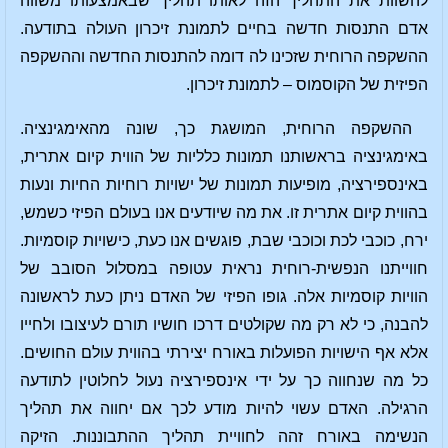
להשוות את התהליך הזה לאותו תהליך שבאמצעותו משווה
אדם התנסות חדשה בחיים לתמונת זיכרון העולה בתודעה.
ההשקפה הרוחית שזכינו לה דומה להתנסות החדשה וההשקפה
הפיזית של הקוסמוס – לתמונת זיכרון.
ההשקפה הרוחית, המושגת כך, שונה מהאימגינציה.
באימגינציה בראשותנו תמונות כלליות של הווית קיום אתרית,
באינספירציה, מופיעות תמונות של ישויות רוחיות החיות ונעות
בהווית קיום אתרית זו. את מה שיודעים אנו בעולם הפיזי כשמש,
ירח, כוכבי לכת וכוכבי שבת, פוגשים אנו כעת, כישויות קוסמיות.
חווייתנו הנפשית-רוחית נראית עטופה במסלול הסובב של
הוויות קוסמיות אלה. גופו הפיזי של האדם ניתן כעת לראשונה
להבנה, כי לא רק מה שקולטים דרכו חושיו תורם לעיצובו ולחייו
אלא אף הישויות הפועלות באורח יצירתי בהווית עולם החושים.
כל מה שנחווה כך על ידי אינספירציה נעול לחלוטין לתודעה
הרגילה. האדם עשוי להיות מודע לכך אם יחווה את תהליך
הנשימה באורח זהה לחוויית תהליך ההתבוננות. הזיקה