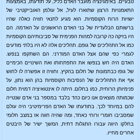
טבעיים. באימגינציה מועבר האדם כליל, על תודעתו, באמצעות
התאמנויות הרצון שתוארו לעיל, אל עולמן האובייקטיבי של
ישויות הרוח הקוסמיות. הוא מגיע לתנאי חוויה כאלה שהיו
ברשותם הבלעדית של בני האדם הראשונים על האדמה. הם
היו בזיקה כה קרובה למהות הפנימית של סביבותיהם הקוסמיות
כמו אל התהליכים של גופם. תהליכים אלה לא היו בלתי מודעים
לגמרי כפי שהם אצל האדם המודרני. הם השתקפו בנפש.
האדם היה חש בנפשו את התפתחותו ואת השינויים הכימיים
של גופו כבתמונות של חלום בהקיץ. וחוויה זו אפשרה לו לחוש
אף את התהליכים של הנסיבות הקוסמיות בהן הוא נתון, על
פנימיותן הרוחית, כמו בחלום. היתה לו אינטואיציה דמוית חלום
שכמותה מוצאים אנו כיום כהד בלבד במספר בני אדם שנטייה
להם במיוחד לכך. בתודעתו של האדם הפרימיטיבי היה עולם
שמסביבו חומרי ורוחי כאחד, ומה שהיה חווה אז במצב חלומי
בחלקו היווה עבורו התגלות דתית, המשך ישיר של היבטים
אחרים מחייו.