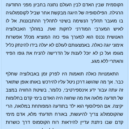
הקוסמית שבין האדם לבין העולם נתונה בחביון מפני התודעה
הרגילה. הפילוסופיה של היוגה מבקשת אחר שביל לקוסמולוגיה
בו מועבר תהליך הנשימה בשינוי לתהליך ההתבוננות. אל לו
לאיש המערבי המודרני לחקות זאת. במהלך האבולוציה
האנושית נכנס הוא למערך גופי כזה המוציא מכלל אפשרות
אימוני יוגה כאלה. באמצעותם לעולם לא יעלה בידו להינתק כליל
מגופו ועל כן לא יוכל לענות על הדרישה להניח את גופו הפיזי
והאתרי ללא מגע.
התאמנויות כאלה תואמות היו לפרק זמן באבולוציה שחלף
כבר. אך מה שהושג דרכן ניטל עליו להירכש באותו אופן שתואר
זה עתה עבור ידע אינספירטיבי, כלומר, בשיטת החוויה במצב
של תודעה מלאה את מה שחווה היה האדם בימי קדם בחלומות
יקיצה. אם הפילוסוף הוא ילד בתודעה המפותחת במלואה, הרי
שהקוסמולוג צריך להיעשות, באורח תודעתי מלא, אדם מימי
קדם שבו ניתנת עדיין להיראות רוח הקוסמוס דרך כושרות