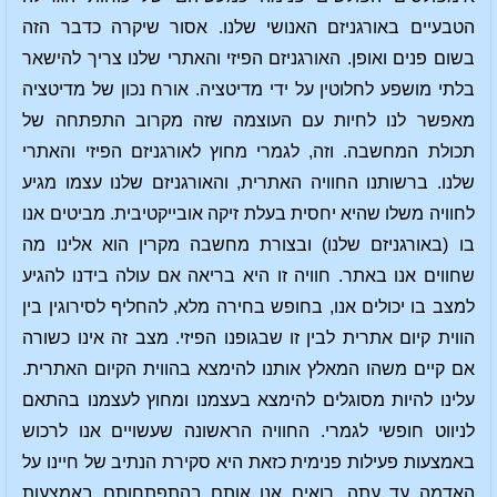
הטבעיים באורגניזם האנושי שלנו. אסור שיקרה כדבר הזה
בשום פנים ואופן. האורגניזם הפיזי והאתרי שלנו צריך להישאר
בלתי מושפע לחלוטין על ידי מדיטציה. אורח נכון של מדיטציה
מאפשר לנו לחיות עם העוצמה שזה מקרוב התפתחה של
תכולת המחשבה. וזה, לגמרי מחוץ לאורגניזם הפיזי והאתרי
שלנו. ברשותנו החוויה האתרית, והאורגניזם שלנו עצמו מגיע
לחוויה משלו שהיא יחסית בעלת זיקה אובייקטיבית. מביטים אנו
בו (באורגניזם שלנו) ובצורת מחשבה מקרין הוא אלינו מה
שחווים אנו באתר. חוויה זו היא בריאה אם עולה בידנו להגיע
למצב בו יכולים אנו, בחופש בחירה מלא, להחליף לסירוגין בין
הווית קיום אתרית לבין זו שבגופנו הפיזי. מצב זה אינו כשורה
אם קיים משהו המאלץ אותנו להימצא בהווית הקיום האתרית.
עלינו להיות מסוגלים להימצא בעצמנו ומחוץ לעצמנו בהתאם
לניווט חופשי לגמרי. החוויה הראשונה שעשויים אנו לרכוש
באמצעות פעילות פנימית כזאת היא סקירת הנתיב של חיינו על
האדמה עד עתה. רואים אנו אותם בהתפתחותם באמצעות