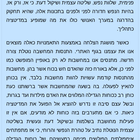
פנימית, שלוות נפש, שליטה עצמית ושיקול דעת. כי אז, ורק אז,
בהיות הנפש חדורה לפני ולפנים בתכונות אלה, שהיא תחקוק
בהדרגה במערך האנושי כולו את מה שמופיע במדיטציה
כתהליך.
כאשר מושגת הצלחה באמצעות התאמנויות כאלה מוצאים
אנו את עצמנו בגוף האתרי. התנסות המחשבה נוטלת צורה
חדשה. מתנסים אנו במחשבות לא רק באופיין המופשט כמו
לפני כן, אלא באורח כזה שהאדם חש בכוח אשר בהן. מחשבות
מהתנסות קודמת עשויות להוות מחשבות בלבד, אין בכוחן
להאיץ לפעולה. בה בשעה שהמחשבות אשר ברשותנו כעת
כוחן רב ככוחות הגדילה המלווים את האדם מילדות ועד בגרות,
ובשל עצם סיבה זו נדרש להוציא אל הפועל את המדיטציה
כיאות. כי אם מתערבים בזה כוחות לא מודעים, אם אין זו
פעילות מחושבת בשלמות ובשיקול דעת ונעשית בשליטה
עצמית הנוטלת נתיב על טהרת הנפשי והרוחי, כי אז מתפתחים
אימפולסים הפולשים פנימה כמעשיהם של כוחות הגדילה