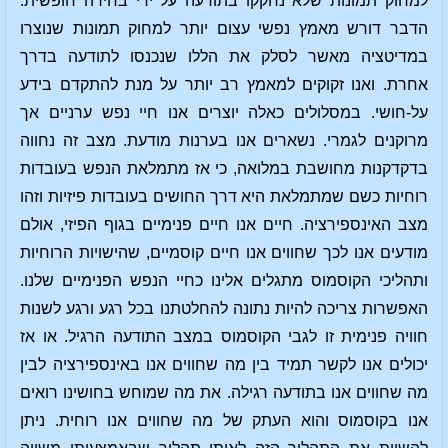
למחוק תמונות שלא נחקקו בתודעה על ידי בחירה חופשית.
הדבר דורש מאמץ נפשי עצום יותר למחוק תמונות שנוצרו
במדיטציה מאשר לסלק את הללו שנכנסו לתודעה בדרך
אחרת. ואנו זקוקים למאמץ רב יותר על מנת להתקדם בידע
על-חושי. במסלולים כאלה יוצרים אנו חיי נפש ערניים אך
מרוקנים לגמרי. נשארים אנו בערנות מודעת. מצב זה נחווה
בדקדקנות מחושבת במלואה, כי אז מתמלאת הנפש בעובדות
רוחיות כשם שמתמלאת היא דרך החושים בעובדות פיזיות וזהו
מצב האינספירציה. חיים אנו חיים פנימיים בגוף הפיזי, אולם
מודעים אנו לכך שחווים אנו חיים קוסמיים, שהישויות הרוחיות
ותהליכי הקוסמוס מתגלים אלינו כחיי הנפש הפנימיים שלנו.
האפשרות צריכה להיות נתונה להחלטתנו בכל רגע ורגע לשנות
חוויה פנימית זו לגבי הקוסמוס במצב התודעה הרגיל. או אז
יכולים אנו לקשר תמיד בין מה שחווים אנו באינספירציה לבין
מה שחווים אנו בתודעה רגילה. את מה שמוחש בחושינו רואים
אנו בקוסמוס והוא העתק של מה שחווים אנו רוחית. ניתן