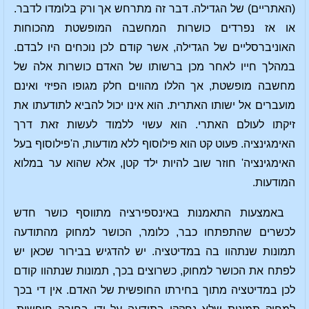
(האתריים) של הגדילה. דבר זה מתרחש אך ורק בלומדו לדבר.
או אז נפרדים כושרות המחשבה המופשטת מהכוחות
האוניברסליים של הגדילה, אשר קודם לכן נוכחים היו לבדם.
במהלך חייו לאחר מכן ברשותו של האדם כושרות אלה של
מחשבה מופשטת, אך הללו מהווים חלק מגופו הפיזי ואינם
מועברים אל ישותו האתרית. הוא אינו יכול להביא לתודעתו את
זיקתו לעולם האתרי. הוא עשוי ללמוד לעשות זאת דרך
האימגינציה. פעוט קט הוא פילוסוף ללא מודעות, ה'פילוסוף בעל
האימגינציה' חוזר שוב להיות ילד קטן, אלא שהוא ער במלוא
המודעות.
באמצעות התאמנות באינספירציה מתווסף כושר חדש
לכשרים שהתפתחו כבר, כלומר, הכושר למחוק מהתודעה
תמונות שנתהוו בה במדיטציה. יש להדגיש בבירור שכאן יש
לפתח את הכושר למחוק, כשרוצים בכך, תמונות שנתהוו קודם
לכן במדיטציה מתוך בחירתו החופשית של האדם. אין די בכך