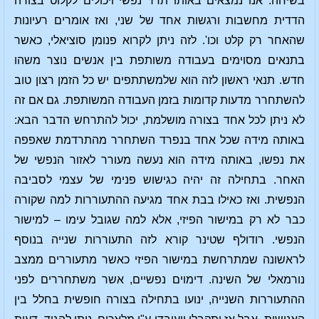
בשיחה. אנו נמצאים באותו תדר נפשי ויכולים לקלוט בצורה
הדדית מחשבות ורגשות אחד של שני, ואז אומרים רעיונות
שהאחר רק קלט וכו'. לזה ניתן לקרוא פנומן סוציאלי, כאשר
בתנאים מסוימים בעבודה משותפת בין אנשים נוצר משהו
חדש. תנאי ראשון לזה הוא שלמשתתפים יש כל הזמן רצון טוב
להשתחרר מדעות קדומות בזמן העבודה המשותפת. גם אם זה
לא ניתן לכל אחד בצורה מושלמת, יכול להתרחש הדבר הבא:
באותה מידה שכל אחד בנפרד השתחרר מהתרדמת שאפפה
את נפשו, באותה מידה הוא נעשה מעורר לאזור הנפשי של
האחר. בתחילה זה יהיה כגישוש פנימי של עצמי לסביבה
הנפשית. ואז כאילו בבת אחד מגיעה ההתעוררות למה שקורה
כבר לא רק במישור הפיזי, אלא למה שגובל עימו – למישור
הנפשי. רודולף שטינר קורא לזה התעוררות שנייה בנוסף
לראשונה שמתרחשת במישור הפיזי כאשר מתעוררים ממצב
נורמאלי של השינה. דימוים נפשיים, אשר משתחררים לפני
ההתעוררות השנייה, ינועו בתחילה בצורה חופשית בחלל בין