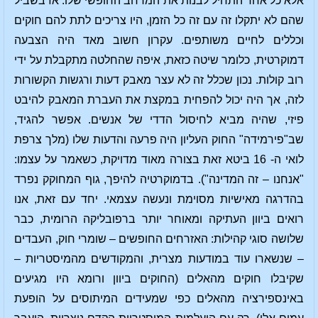
אלא כל אחד התחיל לבנות את המרחב החופשי שלו. אז בשביל
שהם לא יתקלו זה עם זה כל הזמן, היו צריכים לתת להם חוקים
וכללים לחיים משותפים. עקרון חשוב מאד היה הצבעה
דמוקרטית, כלומר שיטה כזאת, איפה שהחלטה מתקבלת על ידי
רוב קולות. נכון שכלל זה לא עצר מאבק דעות ורגשות הקשורות
לזה, אך היה יכול להפחית במקצת את העברת המאבק להיבט
פיזי, שהיה מביא לחיסול הדדי של אנשים. אפשר להגיד,
שב"פירמידה" החוק העליון היה פרעה והדעות שלו (מלך צרפת
לואי ה- 16 ביטא זאת בצורה מאוד מדויקת, כשאמר על עצמו:
"אנחנו – זה המדינה"). בדמוקרטיה להיפך, גוף המחוקק נפרד
בהדרגה מאישיות מסוימת ונעשה עצמאי. יחד עם זאת, אנו
רואים ביוון העתיקה ומאוחר יותר ברפובליקה הרומית, כבר
שלושה סוגי קהילות: האזרחים החופשים – שומרי חוק, העבדים
– שנשארו עוד במודעות מצרית, והמקודשים מהמיסטריות –
שקיבלו חוקים מהאלים (החוקים ביוון ורומא היו מגיעים
באינספירציה מהאלים כפי שמעידים המיתוסים על הופעת