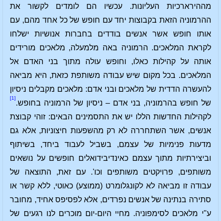
מההירארכיות העליונות. עכשיו הם לומדים לקשור את
ההרמוניה הזאת בקבוצות יחד עם חופש של כל אחד מהם, עם
אותו חופש אשר אנשים בודדים בחברות אנושיות ישלחו
לקראת המלאכים. הרמוניה באה מלמעלה, מלאכים מורידים
אותה על קהילות כאלו, וחופש עולה מתוך בני האדם אל
המלאכים. בכל מקום שיש עבודה משותפת כזאת, היא מביאה
להעשרה הדדית של מלאכים ובני אדם: מלאכים מקבלים ניסיון
[1]
של חופש בהרמוניה, בני אדם – ניסיון של הרמוניה בחופש.
לקהילות החדשות הללו יש את התסמינים הבאים: זוהי קבוצת
אנשים, אשר השתחררה לא רק מהשפעות חיצוניות, אלא גם
מדעות פנימיות של עצמם, בשביל לעבוד ביחד, בשיתוף
וביצירתיות מתוך עצמם כאינדיבידואלים חופשים על נושאים
משותפים, פרויקטים משותפים וכו'. עם זאת, התוצאה של
עבודה זו מביאה לא לקונגלומרט (ממוצע) כאוטי, ללא קשר או
סתירה בנתינה של אנשים נפרדים, אלא לפסיפס אחיד, מחובר
ע"י מלאכים לסימפוניה. מחיי היום-יום מוכרים לנו רגעים של