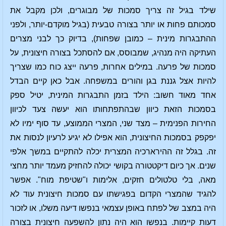
שילד בגיל זה צריך סמכות של מבוגרים, ולכן מקבל את
סמכותם פחות או יותר בצורה טבעית (בגיל מוקדם-יותר, ולפני
ההתבגרות מינית – כמובן שפחות), בדיוק כך לבני מצרים
העתיקה היה מנהיג, שמבוסס, אם להסתכל בצורה חיצונית, על
סמכות של פרעה. במילים אחרות, פרעה ייצג כוח כמו שצריך
להיות אצל גננת בגן והורים במשפחה. אבל כאן קיים הבדל
אחד מאוד חשוב: הילד בזמן התבגרות המינית, יטיל ספק
בסמכות הזאת כיוון שבהתפתחותו הוא יעשה צעד לכיוון
החירות הפנימית – מצד שני, המצרי הממוצע, עד סוף ימיו לא
יפקפק בסמכות החיצונית, הוא אפילו לא יגיע לרעיון לנסות את
זה. בגלל זה ההירארכיה המצרית יכלה להתקיים במשך אלפי
שנים. אך כיום דיקטטורה בקושי יכולה להחזיק מעמד יותר מחצי
מאה, בלי טלטולים חזקים, אלימות ו"שטיפת מוח". אפשר
להגיד שהמצרי הקדום בפגישתו עם סמכות חיצונית עוד לא
היה במצב של לפתח באופן עצמאי בנפשו דיעה משלו, או לזכור
דעות קיימות. בנפשו הוא היה נתון להשפעה חיצונית בצורה