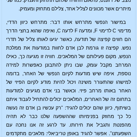
מצב של רזוננס, פתאום החוויה שלהם תתחזק ותעמיק. כמו שני
מיתרים אשר מכוונים לצליל אחד, צלילם מתחזק ומעמיק.
במישור הנפשי מתרחש אותו דבר: מתרחש כיוון הדדי,
מדימוי C לדימוי F, ומדעה F לדעה C, ואיפה שהוא בחצי הדרך
הם חווים קפיצה של תודעה, כאשר יגיעו לאותו צליל של תדרי
נפש. קפיצה זו גורמת לבן אדם לחוות במודעות את ממלכת
הנפש, מקום פעילותם של המלאכים. חוויה זו מגיעה כך, כאילו
המרחב מקבל עומק, שבו ניתן להתבונן כאפשרות למידה
נוספת, איפה שיש מודעות לקיום הנפשי של האחר, בדומה
למישהו שהתעורר משינה ויכול להיות מודע לקיום הפיזי של
האחר באותו מרחב פיזי. וכאשר בני אדם מגיעים למודעות
בתחום זה של האחרים, המלאכים יכולים להתחיל לעבוד איתם
בשיתוף, כיוון שהם יכולים להגיד: "רק עכשיו בן אדם זה נעשה
כל כך מחוזק בפנימיותו שההשפעה שלנו כבר לא תהיה
מהפנטת ותגביל את חירותו. עד לרגע זה אנו נחכה עם
השפעתנו". אפשר להגיד באופן טריביאלי: מלאכים מתקדמים