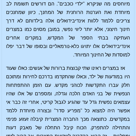
מיוחסים מה שניקרא "ילדי כוכבים". הם דורשים תשומת לב
מיוחדת ואת הערנות הרוחנית של המחנך, כיוון שמחנכים
צריכים ללמוד ללוות אינדיבידואלים אלה בילדותם לא דרך
חינוך חיצוני, אלא יותר ליווי נפשי, במובן מסוים כמו במצרים
העתיקה בבתי הספר של המקדש, במקרים אחרים
אינדיבידואלים אלו יתויגו כלא-נורמאליים ובסופו של דבר יפלו
למוסדות של החינוך המיוחד.
אז במצרים ראינו שתי קבוצות ברורות של אנשים: כאלו שעוד
היו במודעות של ילד, וכאלו שהתקדמו בדרכם לחירות ומתוכם
חלק עברו התקדשות לכוהני מקדש. עם הזמן ההתפתחות
הנפשית של בני האדם הלכה וגדלה, ומספרם של אלו שהיו
עצמאים נפשית גדל עד שהגיע לגבול קריטי, אחרי זה כבר אי
אפשר היה למצוא כל "מפריע סדר" ובצורה מיוחדת ללמד
במקדשים. כתוצאה מכך החברה המצרית קיבלה זעזוע פנימי
והתחילה להתפרק. הכוח קיבל התחלה של מאבק דעות