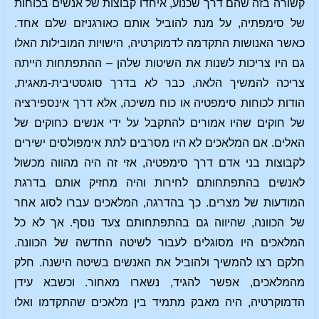
קשורה בזה שהם דרך שכנוע, איחדו קבוצות של אנשים בכוחות
של סימפתיה, על מנת להוביל אותם כאורגניזם שלם אחד.
כאשר האנושות התקדמה לדמוקרטיה, הישויות המובילות האלו
גם היו צריכות לשנות את השיטות שלהן – ההתפתחות הייתה
צריכה להמשיך הלאה, כבר לא בדרך סוגסטיבית-מאגית,
הודות לכוחות סימפטיה או כוח משיכה, אלא דרך אינספירציה
של חוקים שהיו אמורים להתקבל על ידי אנשים כחוקים של
האלים. אם המלאכים לא היו מסרבים לתת אימפולסים ישירים
לקבוצות בני אדם דרך סימפטיה, אזי זה היה מהווה מכשול
לאנשים בהתפתחותם לחירות והיה מחזיק אותם בדרגת
המודעות של מצרים. כך בהדרגה, המלאכים עברו לסוג אחר
של הכוונה, שהיווה גם בהתפתחותם צעד נוסף. אך לא כל
המלאכים היו מסוגלים לעבור לשיטה החדשה של הכוונה.
חלקם רצו להמשיך ולהוביל את האנשים בשיטה הישנה. חלק
מהמלאכים, אפשר להגיד, נשארו מאחור. וכשבא עידן
הדמוקרטיה, היה מאבק מתמיד בין מלאכים שהתקדמו ואלו