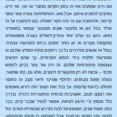
אם היינו שומעים את זה בזמן הקדום ממצרי או יווני, אזי היינו
נאלצים להסכים איתם. אבל מאז, ההתפתחות צעדה צעד נוסף
קדימה. ולהתווכח עם זה יהיה חסר תועלת, כמו להתווכח על זה
שילד בגיל הגן או מתבגר שונים ממבוגר עצמאי במאפייני
נפשו. היום בני אדם יותר אינדיבידואלים בצורה משמעותית
מתקופת מצרים או יוון ויותר חזקים ביחס למודעות עצמית.
בגלל זה אנשים מודרניים כל כך רחוקים מתת-המודע שלהם או
ממודעות חלקית בחיי הנפש הפנימיים, כך שהם רוכשים
עצמאות מהפנימיות שלהם. זה היה עוד צעד בכיוון לחופש
פנימי – עכשיו לא רק מהקשרים חיצונים, אלא גם, כמו שתואר,
כעולה ופועל מבפנים. רודולף שטיינר תיאר מצב זה כחוסר
מוחלט בדעות קדומות. אך בכל זאת הצעד הזה דורש מאנשים
את רצונם הטוב, אקטיביות פנימית והתעוררות ניכרת. ובדרך
כלל מנופץ ע"י הרצון לנוחות. אפשר להגיד שכבר קיים, כבר
כמה מאות שנים, הפוטנציאל לכוח הנדרש שבעזרתו האדם יכול
להיות יותר חופשי מבפנים, אבל השימוש בו מנופץ מהמחסור