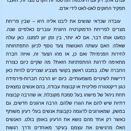
עמים אלו). רק עם היעלמות המיסטריות הקדם נוצריות, הועבר
תפקיד החוקים לאט-לאט לידי אדם.
עובדה שכדאי שנשים את ליבנו אליה היא – שבין פריחת
מצרים לפריחת הדמוקרטיה היוונית עוברים כאלפיים שנה.
כמעט אותו דבר, אם לא יותר, בין זמן יוון לזמננו. כאן עולה
שאלה: האם עשתה האנושות צעד נוסף לכיוון התפתחותה
לחירות הפנימית? ואם כן, אז מהו הצעד זה, ואיזה חברה
מתאימה לדרגת ההתפתחות הזאת? מה שקיים כיום כצורת
החברה שלנו, במבט ראשון בקושי מצביע שצריכים להיות כאן
דרישות לשינויים משמעותיים. כיום יש הרבה חברות-פירמידה
כגון דיקטטורה פוליטית או קבוצות עבודה, בהם אנשים נמצאים
תחת ניהול של מישהו בעל סמכת מקובלת. או שהרבה קבוצות
דתיות שיש להם את הגורו שלהם. הרבה ארגונים חדשים, גם
במשק, שמאורגנים לדוגמה כקבוצת אנשים בעלי רעיון משותף
כאשר רק אחד מהם נושא את הרעיון באופן בולט. האנשים
האלו מרגישים את עצמם בעיקר מאוחדים ודרך רגשות