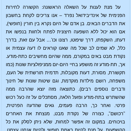
על מנת לענות על השאלה הראשונה: הקשורה לחירות
הפנימית של אינדיבידואל נפרד – אנו צריכים לקחת בחשבון
את הדברים הבאים. בן אדם של היום נקרא בין חורין (חופשי),
אם הוא יכול ללא השפעה חיצונית לפתח ולחוות בנפשו את
דעתו, השקפתו, דרך שיפוטו, רצונו וכו'… אבל עם זאת, בדרך
כלל, לא שמים לב שכל מה שאנו קוראים לו דעה עצמית או
נקודת מבט באים במקורם, ממה שהיום מחשיבים כתת-מודע.
אך, תת-מודע זה מושפע בחיי היום-יום ממניפולציות שונות (כמו
תקשורת, מסורת, דעות מקובלות, תדמית תורשתית של העם,
משפחה, רושם מילדות מוקדמת, וגם שיטות שונות של חינוך
ודברים נוספים רבים). כתוצאה מזה יוצא שהרבה ממה
שהשתרש בתת-מודע ופועל הלאה, מסתכלים על זה כעל רכוש
פרטי. ואחר כך, הרבה פעמים, גאים שהדעה הפרטית,
"רכושם", כצורה של נקודת מבט, מנצחת את האחרים
בויכוחים. במקום זה אפשר למחות, שלא ניתן לסלק את כל
ההשפעות, על מנת להיות באמת חופשי ולהיות אנחנו עצמנו.