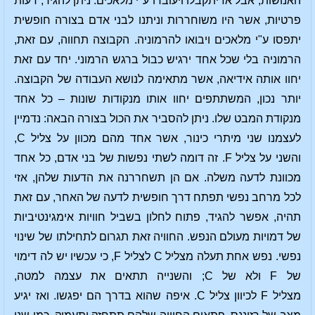
האנושות, אבל אז יתקבלו ויעובדו ע"י מלאכים. ניתן להגיד, דעות
פרטיות, אשר היו משוחררות וניתנו לבני אדם בצורה חופשית
יתפסו ע"י מלאכים ויבואו להרמוניה. הקבוצה תחווה, עם זאת,
הרמוניה בלי שכל אחד ירגיש כבול ברגש הרמוני. יחד עם זאת
יחוו אותה אידיאה, אשר מתאימה לנושא העבודה של הקבוצה.
יותר נכון, המשתתפים יחוו אותו מנקודות שונות – כל אחד
מנקודת המבט שלו. ניתן להסביר את הכול בצורה הבאה: נדמיין
לעצמנו שני מיתרי כינור, אשר אחד מהם מכוון על צליל C,
והשני על צליל F. זה דומה לשתי נפשות של בני אדם, כל אחד
מכוונת לדעה משלה. אם הן תשחררנה את הדעות שלהן, אזי
לכל מרחב נפשי תפתח דרך חופשית לדעה של האחר, עם זאת
תהיה, אפשר להגיד, פתוח לחלון בשביל חוויות אימגינטיביות
של דמויות מעולם הנפש. החוויה זאת תגרום לתחילתו של שינוי
נפשי. נפש אחת תעלה מצליל C לצליל F, כי עכשיו יש לה דימוי
של F ולא של C; והשנייה תתאים את עצמה למטה,
מצליל F לכיוון צליל C. איפה שהוא בדרך הם יפגשו. ואז יגיע