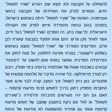
להשתלט על הקבוצה ולא ימצא שוב ויגורש "שעיר לעזאזל"
חדש, המאיים לפרק את האחידות של הקבוצה ברגשי
אנטיפטיה. השיטה של "שעיר לעזאזל" היתה בשימוש בישראל,
בזמנים בהם כוחות ההפרדה איימו לפרק את הקהילה
הישראלית. כל שנה בחג, היו הופכים 'שעיר לעזאזל' בעל חיים,
אשר לאחר מכן גורש. היום אותו תפקיד בקבוצה קושרה לבן
אדם. הפרינציפ המודרני של "שעיר לעזאזל" נמצא בשימוש
בשלטון דיקטטורי, בצורה מודעת לחלוטין, על מנת לחזק את
הפירמידה המדינית. אפשר באותו אופן לחשוב על "ניקיונות"
קבועים בשכבות שונות של אוכלוסיה ברוסיה בימי סטלין, רובם
רק לצורך פרופילקטי, בלי שיהיה מדובר על מלחמה ממשית של
מתנגדים. כאן ניתן לשאול: איך המצב קורה לבני אדם אשר
התקדמו מספיק רחוק בדרך לחופש פנימי מדעות קדומות –
האם גם הם יהיו מגורשים מחברות פירמידה כ"שעירים
לעזאזל" או לא? אם ניקח בחשבון שמצב של חופש מדעות
קדומות אומר גם שחרור מהשפעות לא מודעות של כוחות