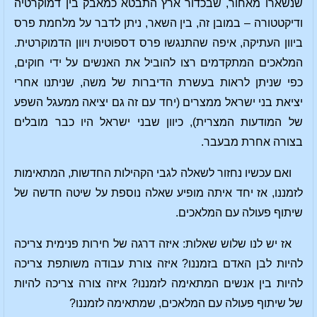
שנשארו מאחור, שבכדור ארץ התבטא כמאבק בין דמוקרטיה
ודיקטטורה – במובן זה, בין השאר, ניתן לדבר על מלחמת פרס
ביוון העתיקה, איפה שהתנגשו פרס דספוטית ויוון הדמוקרטית.
המלאכים המתקדמים רצו להוביל את האנשים על ידי חוקים,
כפי שניתן לראות בעשרת הדיברות של משה, שניתנו אחרי
יציאת בני ישראל ממצרים (יחד עם זה גם יציאה ממעגל השפע
של המודעות המצרית), כיוון שבני ישראל היו כבר מובלים
בצורה אחרת מבעבר.
ואם עכשיו נחזור לשאלה לגבי הקהילות החדשות, המתאימות
לזמננו, אז יחד איתה מופיע שאלה נוספת על שיטה חדשה של
שיתוף פעולה עם המלאכים.
אז יש לנו שלוש שאלות: איזה דרגה של חירות פנימית צריכה
להיות לבן האדם בזמננו? איזה צורת עבודה משותפת צריכה
להיות בין אנשים המתאימה לזמננו? איזה צורה צריכה להיות
של שיתוף פעולה עם המלאכים, שמתאימה לזמננו?