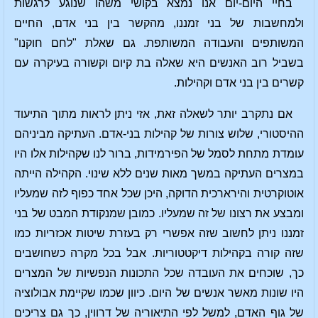
בחיי היום-יום אנו נמצא בקושי משהו שנוגע לרגשות
ולמחשבות של בני זמננו, מהקשר בין בני אדם, החיים
המשותפים והעבודה המשותפת. גם שאלת "לחם חוקנו"
בשביל רוב האנשים היא שאלה בת קיום וקשורה בעיקרה עם
קשרים בין בני אדם וקהילות.
אם נתקרב יותר לשאלה זאת, אזי ניתן לראות מתוך התיעוד
ההיסטורי, שלוש צורות של קהילות בני-אדם. העתיקה מביניהם
עומדת מתחת לסמל של הפירמידות, ברור לנו שקהילות אלו היו
במצרים העתיקה במשך מאות שנים ללא שינוי. הקהילה הייתה
אוטוקרטית והירארכית הדוקה, היכן שכל אחד כפוף לזה שמעליו
ומבצע את רצונו של זה שמעליו. כמובן שמנקודת המבט של בני
זמננו ניתן לחשוב שזה אפשרי רק בעזרת שיטות אכזריות כמו
שזה קורה בקהילות דיקטטוריות. אבל בכל מקרה כשחושבים
כך, שוכחים את העובדה שכל התכונות הנפשיות של המצרים
היו שונות מאשר אנשים של היום. כיוון שכמו שקיימת אבולוציה
של גוף האדם, למשל לפי התיאוריה של דרווין, כך גם צריכים