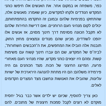
כפר, משפחה או במקום אחר. את האנשים אלו חיפשו כוהני
המקדש הנודדים ולקחו למקדשים, כיוון שאמרו: מאנשים אלה,
שהתחזקו בפנימיות שלהם ובמובן זה התקדמו בהתפתחותם,
יכולים לקום מנהיגי העם הרוחניים. ואם דרישת החירות שלהם
לא תקבל הכוונה מסוימת דרך חינוך מסוים, אז אנשים אלו
יהפכו לשודדים, מכיוון שהם מנודים ונמצאים מחוץ החוק.
תובנות אלה הובילו את המחפשים, את ה"הכבשים השחורות",
לביה"ס של המקדש, שם הם עברו חינוך קשוח עם משימות
קשות. ומהם היו יוצאים כוהני מקדש, שהיו מנהיגי העם מאחורי
פרעה, המייצג החיצוני של הכוח. מצד הכוהנים גם היה
פירמידה משלהם: הם היו מתחת להנהגה הירארכית של ישויות
עליונות, שהובילו את האנושות ונחשבו מצד המצרים הקדומים
לאלים.
כאן צריך להוסיף, שכיום יש ילדים אשר כבר בגיל יחסית
מוקדם לא רוצים לקבל סמכות חיצונית של מחנכים. להם