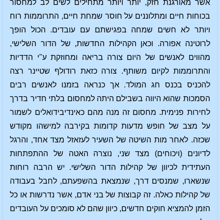
אשר מאורגנת חזק, יותר ויותר מתחילים לשים לב למחסור
בכוחות חיים ומתלוננים על חוסר שמחת חיים, התרוממות רוח
ויותר לא חשים שמחה בפגישתם עם עובדים. הכול הופך
לרוטינה אפורה. וכאן הקהילות החדשות, של הדור השלישי,
מהווים לאנשים של היום צורה בריאה ומחוזקת ע"י הדדיות
והתרוממות לקיום משותף. צורה כזאת רודולף שטיינר רצה
להכניס בכנס חג המולד. אך כנראה בזמנו לאנשים רבים
הסמכות שהוא היווה בשבילם היתה למחסום בלתי חדיר בדרך
לחירות פנימית. מחסום זה מנה מהם כאינדיבידואלים לשמור
על מצב של חופש מדעות קדומות בקירבה למישהו מקודש
שכזה. לאחר מות השיטה של השעיר לעזאזל מצד אחד, והרגל
לדיונים (ויכוחים) מצד שני, נוצרה האטה של ההתפתחות
העתידית לכיוון של קהילות הדור השלישי. יש הרבה רוחות
שנשארו, שמנסים דרך, שנמצאת בהשפעתם, לחבל בעבודה
של קהילות כאלה. זה קבוצות של בני אדם, אשר נדרשות או כל
הזמן להמציא חוקים חדשים, כיוון שהם לא סומכים על העובדים