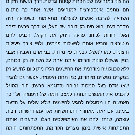
החיצוני כמנהיגים של חברות קטנות וגדלות. דרך רגשות חזקים
הם נותנים אינספירציה למנהיגים, אשר אחר כך נותנים
השראה להרבה אנשים לפעולות מתאימות. כשפרעה היה
מדבר לעם, הוא היה רק דובר של האל, אז דרך פרעה דיבר
האל. הודות לכוחו, פרעה ריתק את הקהל, הכניס להם
מוטיבציה והביא אותם לפעילות פנימית, ולפי צורך פעילות
חיצונית. כמו למשל, לבניית פירמידות. בני אדם העבירו אבני
בניין ששקלו טונות והרימו אותם אחת על השנייה רק בכוחם,
ללא טכנולוגיה מודרנית. את ההישגים הללו ניתן כיום להשיג רק
במקרים נפשיים מיוחדים, כמו תחת היפנוזה. אפשר גם להגיד
שאז אדם בעל סמכות גבוהה (לדוגמא פרעה) היה מסוגל
להכניס את האנשים תחתיו למצב דומה של היפנוזה, וע"י כך
האנשים היו מסוגלים להגיע להישגים שלא עולים על הדעת
בימינו. עם זאת מאחורי התרחשויות אלו עמדו ישויות רבות
עוצמה, שנתנו להם את האימפולסים האלו, שהעבירו אותם
התפתחות אישית בזמן מצרים הקדומה. התפתחותם היתה