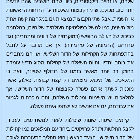
שלהם, או נהיים דיקטטוריים, כיוון שהם חושבים שהם יודעים
יותר טוב מכולם. שתי הקבוצות נשלטות ע"י הרוחות הראשונות
או השניות. אבל שתי הקבוצות נמצאות גם במלחמה קשה אחת
מול השניה, כמו למשל בפוליטיקה העולמית של היום, במלחמה
כביכול של העולם החופשי (דמוקרטיה של דיונים ומתחרים) נגד
טרוריזם (הרמוניה של פירמידה). אך אם מדובר על לחבל
בהתפתחות של הקהילות של הדור השלישי, אזי הם מחברים
את כוחם יחדיו. והיום השאלה של קהילות מסוג חדש עומדת
בחוזק רב יותר מאשר בזמנו של רודולף שטיינר, וזאת כי
המלאכים של מיכאל מוצאים רק קצת קבוצות כאלה, אשר
מוכנות לשתף איתם פעולה כקבוצות של הדור השלישי. אך
למלאכים יש משימות ומטלות משלהם, והם מוכרחים לגמור
את עבודתם, גם אם אנשים לא ישתפו איתם פעולה.
קיימים שיטות שונות שיכולות לעזור למשתתפים לעבוד,
לקבל החלטות ולנהל פרויקטים ביחד עם המלאכים כמו קהילות
של הדור השלישי. הצעד הראשון הוא תהליך התעוררות לעולם