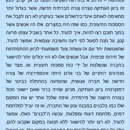
ומפלגות – זה הביא בהדרגה לשקיעת המצרים. אך קרוב לזמן
זה ביוון העתיקה נוצרה צורה חברתית חדשה, אשר בגדול יותר
מתאימה לאותם אינדיבידואלים אשר בעיקרון לא רצו לקבל את
הסמכות החיצונית, כמו שזה היה במצרים. אלו היו אנשים אשר
בתוך תוכם רצו להיות, איך להגיד, כל אחד בשביל עצמו פרעה
קטן, על מנת לפעול לפי דעה וחשיבה עצמאית. אפשר להגיד,
שהאנושות יחד עם זה עשתה צעד משמעותי לכיוון ההתפתחות
של חירות פנימית. אבל אנשים אלו לא היו יכולים יותר להישאר
בחברה שנשלטת על ידי כוח סמכות חיצונית. אז, מצד של
מנהיגים רוחניים של בני אדם היתה אינספירציה של צורה
חדשה של חברה אנושית, שהופיעה בהתחלה כביטוי של
דמוקרטיה ביוון העתיקה, מכיוון שהיה ברור שאם יישאר הכול
בצורה הישנה של פירמידה, איפה שלכל אחד יש את המקום
שלו כמו בלבנים במבנה ענק של החברה, אז זה יוביל למלחמת
דמים, מלחמת דעות ומפלגות. עכשיו ה"לבנים" האלו, אפשר
להגיד, לא רצו יותר להישאר ללא תנועה במקום שקבעו להם,