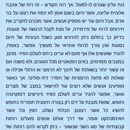
כוח עליון שגורם לו לפעול. אך רוח הקודש – זה רוח של אהבה
אלוהית עליונה, אשר היום בשום אופן לא יכפה את רצונו על בני
אדם. אבל היום עוד יש מספיק אנשים, אשר מוכנים להקריב את
חירותם לרוח של פירמידה, על מנת לקבל הרגשה של מוגנות.
בדיוק כך בחלום ניתן להרגיש מוגן כשכל הבעיות של היום
נסוגות ואין צורך להיות אחראי על מעשיך. אפשר, באמת,
להגיד שאנשים אלו אף פעם לא ערים ביחס לעולם הפיזי. מהם,
במצבים מסוימים, באים הפנאטיים מכל הגוונים, ולא משנה אם
זה קשור יותר בשאלות של חינוך לא הרמוני או הרגלי אכילה או
שאלות לא פחות הרמוניות של הסדר דתי-פוליטי. אך כאשר
מופיעים אנשים שלא רוצים עוד להישאר במצב של מצרים
ואשר, אפשר להגיד ערים לעולם הפיזי ודורשים דמוקרטיה
וחופש, שזאת מובנת על ידם רק בצורה חיצונית חומרית כחופש
להשיג כל אשר רצונם, הבלתי נשלט, חפץ וכל אשר
האינסטינקט אומר, אזי דרך אותם אנשים פועלים רוחות
קבוצתיות של סוג השני שנשאר – ניתן לקרוא להם רוחות של