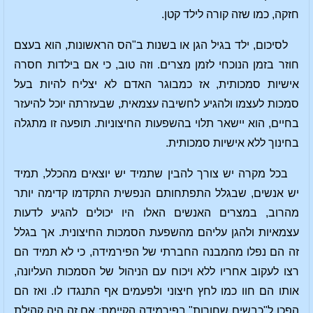
חזקה, כמו שזה קורה לילד קטן.
לסיכום, ילד בגיל הגן או בשנות ב"הס הראשונות, הוא בעצם
חוזר בזמן הנוכחי לזמן מצרים. וזה טוב, כי אם בילדות חסרה
אישיות סמכותית, אז כמבוגר האדם לא יצליח להיות בעל
סמכות לעצמו ולהגיע לחשיבה עצמאית, שבעזרתה יוכל להיעזר
בחיים, הוא יישאר תלוי בהשפעות החיצוניות. תופעה זו מתגלה
בחינוך ללא אישיות סמכותית.
בכל מקרה יש צורך להבין שתמיד יש יוצאים מהכלל, תמיד
יש אנשים, שבגלל התפתחותם הנפשית התקדמו קדימה יותר
מהרוב, במצרים האנשים האלו היו יכולים להגיע לדעות
עצמאיות ולהגן עליהם מהשפעת הסמכות החיצונית. אך בגלל
זה הם נפלו מהמבנה החברתי של הפירמידה, כי לא תמיד הם
רצו לעקוב אחריו ללא ויכוח עם הניהול של הסמכות העליונה,
אותו הם חוו כמו לחץ חיצוני ולפעמים אף התנגדו לו. ואז הם
הפכו ל"כבשים שחורות" בפירמידה הקיימת: אם זה היה קהילת