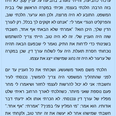
ערכתי כתב-עת, והייתי מעורב בתביעה על עניין קטן. לא היה
בזה הרבה: הלכתי בעצמי, וזכיתי במקרה הראשון שלי בבית
המשפט. התובע לא היה מרוצה, ולכן הוא ערער. הלכתי שוב,
והפרקליט הנגדי אמר לי: "אנחנו לא זקוקים לך בכלל, רק לעורך
הדין שלך, היכן הוא? "אמרתי שלא הבאתי אף אחד, חשבתי
שזה היה העניין שלי. זה לא היה טוב. הייתי צריך להשתמש
בשנינותי כדי לדחות את התיק. נאמר לי שבפעם הבאה תהיה
נוכחותי חסרת תועלת. היה עלי לשלוח עורך דין. שכן במקרה
של ערעור לא היה זה נהוג שמישהו ייצג את עצמו.
הלכתי משם מאוד משועשע. ושכחתי את כל העניין עד יום
לפני שהתהליך המשפטי היה צריך להמשיך. נכנסתי לעיר
וחשבתי: אני לא יכול להרשות לעצמי לחזור ושיאמרו לי מחר
פעם נוספת שאני מיותר. כשהלכתי לאורך הרחוב ראיתי שלט
מפליז של עורך דין ונכנסתי. לא הכרתי אותו ולא ידעתי דבר
אודותיו. הוא אמר: "מי המליץ עלי בפניך? "אמרתי: "אף אחד."
חשבתי שמישהו אחר לא יעשה את זה יותר טוב, ולקחתי את