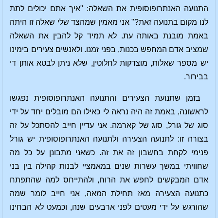
התנועה האנתרופוסופית את השאלה: "איך אתם יכולים לתת
לנו מקום בתנועה זאת?" אני מאמין שמהצד שלי שאלה זו היתה
באמת מובנת באותה עת. לא תמיד קל להבין את השאלה
שמציב אדם המחפש בכנות, בפני זמנו. ולאנשים צעירים בימינו
יש מספר שאלות, מוצדקות לחלוטין, שלא ניתן לבטא אותן די
בבירור.
בזמן שתנועת הצעירים והתנועה האנתרופוסופית נפגשו
לראשונה, באמת זה היה נראה לי כאילו הם מובלים יחד על ידי
סוג של גורל, סוג של קארמה. אני עדיין חייב להסתכל על זה
בצורה זו: לתנועה הצעירה ולתנועה האנתרופוסופית יש גורל
פנימי לקחת בחשבון זה את זה. כשאני מתבונן על כל מה
שחוויתי במשך עשרות שנים במאמציי לבנות קהילה בין בני
אדם המבקשים לחפש את הרוח, ולהתייחס למה שהתפתח
כתנועה הצעירה מאז תחילת המאה, אני חייב לומר שמה
שהורגש על ידי מעטים לפני ארבעים שנה, וכמעט לא הבחינו