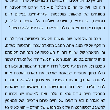
"היום אין לנו תלת-איבריות בחיים הציבוריים על פי הרוח, על פי
חוק וכו', ועל פי החיים הכלכליים – אך יש לנו תלת-איבריות
במונחים של פראזות, מוסכמות ושגרת-חיים. במקום חיים
רוחניים, יש פראזות, ושגרה שולטת על החיים הכלכליים,
במקום רצון טוב ואהבה כלפי בני אדם, שצריכים לשלוט שם."
מצב זה של נפש, שבו אנשים תקועים ביסודיות, צריך להיות
מוחלף על ידי מצב אחר, הנובע מהאדם עצמו והתנסותו כאדם.
זהו המאמץ של ישויות רוחיות השולטות על מנהיגות תקופתנו
וניתן לזהותם בסימני הזמן. הנפשות אשר ירדו אל האדמה לתוך
גופכם ראו את תנועת מיכאל וירדו תחת התרשמות זו. וכאן הם
גדלו בתוך אנושיות שבאמת שוללת את האדם והופכת אותו
למסכה. אם כן, תנועת הצעירים היא זיכרון נפלא של התנסות
לפני הלידה, של רוב ההתרשמויות המשמעותיות שנאספו
במהלך חיים טרום-ארציים אלה. ואם למישהו יש זיכרונות
לא-מוגדרים ולא מודעים של חיים טרום-ארציים, של המאמץ
להשיג טרנספורמציה של מצב הנפש של האדם – הוא לא ימצא