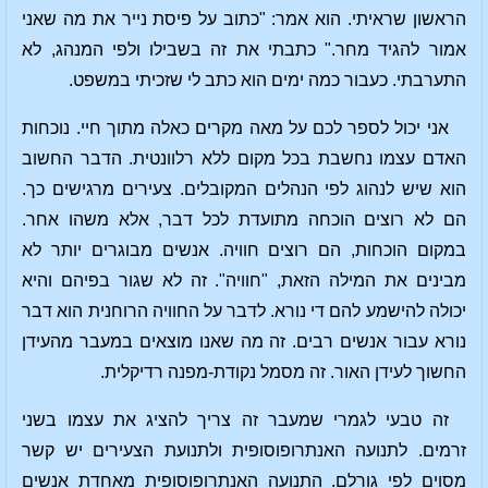
הראשון שראיתי. הוא אמר: "כתוב על פיסת נייר את מה שאני
אמור להגיד מחר." כתבתי את זה בשבילו ולפי המנהג, לא
התערבתי. כעבור כמה ימים הוא כתב לי שזכיתי במשפט.
אני יכול לספר לכם על מאה מקרים כאלה מתוך חיי. נוכחות
האדם עצמו נחשבת בכל מקום ללא רלוונטית. הדבר החשוב
הוא שיש לנהוג לפי הנהלים המקובלים. צעירים מרגישים כך.
הם לא רוצים הוכחה מתועדת לכל דבר, אלא משהו אחר.
במקום הוכחות, הם רוצים חוויה. אנשים מבוגרים יותר לא
מבינים את המילה הזאת, "חוויה". זה לא שגור בפיהם והיא
יכולה להישמע להם די נורא. לדבר על החוויה הרוחנית הוא דבר
נורא עבור אנשים רבים. זה מה שאנו מוצאים במעבר מהעידן
החשוך לעידן האור. זה מסמל נקודת-מפנה רדיקלית.
זה טבעי לגמרי שמעבר זה צריך להציג את עצמו בשני
זרמים. לתנועה האנתרופוסופית ולתנועת הצעירים יש קשר
מסוים לפי גורלם. התנועה האנתרופוסופית מאחדת אנשים