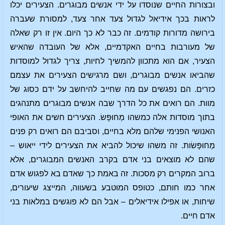
ובצורות החיים שנוסדו על ידי אנשים מבוגרים. הצעירים יכלו
לראות בכך אידיאל לגדול צעד אחר צעד, למסורת שעברה
בירושה מדורות קודמים. זה כבר לא כך היום. אין זו רק שאלה
של מעורבות בחיים האקדמיים, אלא של העובדה שהאיש
הצעיר, אם הוא מתכוון להמשיך לחיות, צריך לגדול למוסדות
שהביאו אנשים מבוגרים, ושם מרגישים הצעירים את עצמם
כזרים. הם נפגשים עם מה שחייב להיחשב על ידם כסוג של
מוות. הם רואים את כל הדרך שבה אנשים מבוגרים מתנהגים
בתוך מוסדות אלה כמשהו מְחוּפָּשׂ. הצעירים חשים את האופי
האנושי הפנימי שלהם מלא בחיים, וסביבם הם רואים רק פנים
מְחוּפָּשׂות. זה משהו שיכול להביא את הצעירים לידי ייאוש –
שהם לא מוצאים בני אדם בקרב האנשים המבוגרים, אלא
ברוב המקרים רק מסכות. זה באמת כך שאדם בא לפגוש אדם
אחר כמו חותם, כטופס המוטבע בשעווה, המייצג שיעורים,
שיחות, או אפילו אידיאלים – אבל הם לא פוגשים במלאות בני
אדם חיים.