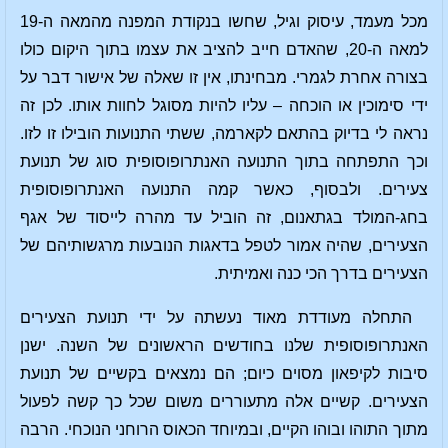
מכל מעמד, עיסוק וגיל, שחשו בנקודת המפנה מהמאה ה-19
למאה ה-20, שהאדם חייב להציב את עצמו בתוך היקום כולו
בצורה אחרת לגמרי. מבחינתו, אין זו שאלה של אישור דבר על
ידי סימוכין או הוכחה – עליו להיות מסוגל לחוות אותו. לכן זה
נראה לי בדיוק בהתאם לקארמה, ששתי התנועות הובילו זו לזו.
וכך התפתחה בתוך התנועה האנתרופוסופית סוג של תנועת
צעירים. ולבסוף, כאשר קמה התנועה האנתרופוסופית
בחג-המולד בגתאנום, זה הוביל עד מהרה לייסוד של אגף
הצעירים, שהיה אמור לטפל בדאגות הנובעות מרגשותיהם של
הצעירים בדרך הכי כנה ואמיתית.
התחלה מעודדת מאוד נעשתה על ידי תנועת הצעירים
האנתרופוסופית שלנו בחודשים הראשונים של השנה. ישנן
סיבות לקיפאון מסוים כיום; הם נמצאים בקשיים של תנועת
הצעירים. קשיים אלה מתעוררים משום שכל כך קשה לפעול
מתוך התוהו ובוהו הקיים, ובמיוחד הכאוס הרוחני הנוכחי. הרבה