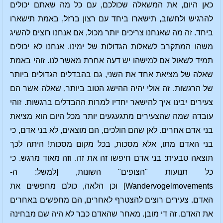
כאן היום, את המשאלה שכולכם, עם כל מה שאתם יכולים
להרגיש ולחשוב, תישארו ביחד עם רצון ברזל, באמת תישארו
ביחד. זה מה שאנחנו צריכים יותר מכול, אם אנחנו רוצים להשיג
משהו המתקרב לשאלות הגדולות של ימינו. אנחנו לא יכולים
תמיד לשאול אם למישהו יש דעה אחרת מאשר לנו. זוהי באמת
שאלה של מציאת אחד את השני, גם בהבדלים הגדולים ביותר
של הרגשות. זה אולי יהיה ההישג הטוב ביותר, שאלה אשר הם
צעירים יבינו איך להישאר יחדיו למרות ההבדלים ברגשות. זוהי
עובדה שמה שהצעירים מתגעגעים יותר מכל היום הוא מציאת
בני אדם אחרים. לאן שהם הולכים, הם מוצאים, לא בני אדם, כי
בני האדם מתו, אלא מסכות, בכל מקום מסכות! היתה לכך
תוצאה טבעית: בני אדם חיפשו זה את זה. וזה מאוד מרגש. כי
כל תנועות "הצופים" השונות, [למשל: ה-
Wandervogelmovements] וכן הלאה, כולם מחפשים את
האדם. צעירים רוצים להצטרף לאחרים, הם מחפשים באחרים
את האדם. זה די מובן. מאחר שהאדם כבר לא היה שם מבחינה