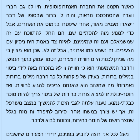
כאשר הקמנו את החברה האנתרופוסופית, היו לנו גם חברי
וועדה שהסתכסכו נוראות, והיה לי ברור שבסופו של דבר
יישארו מעטים מאוד, אחרי שיפטרו בנימוס את האחרים. אבל
כדי למנוע מזה להסתיים שם, הם החלו להתווכח עם זה
שמשמאלם ועם זה שמימינם, לאיזה צד באמת היה ניסיון עם
הצעירים. זה נשמע כמו אירוניה, אבל זה לא. שכן הוא מציין כי
מה שניתן לכנות היום חוויית הצעירים, הטמון עמוק בתוך הנפש,
והדבר המשמעותי הוא כי חווייה זו לא בהכרח באה לידי ביטוי
במילים ברורות. בעידן של פיקחות כל כך הרבה מילים ברורות
נאמרות! מה שחשוב הוא שאנחנו צריכים להגיע לחוויות. ואז
חוסר-יכולת זו למצוא צורות ברורות של ביטוי צריך להיות מוכר
כבלתי-נמנע. טענה עלתה לגבי הזכות להמשיך במצב מעורפל
זה. אך יש צורך במשהו אחר: סירוב להיפרד זה מזה בגלל
שנוצר רושם של חוסר-בהירות, ונכונות לבוא ולדבר.
מעל לכל אני רוצה להביע בפניכם, ידידיי הצעירים שיושבים