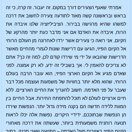
אמרתי שאגף הצעירים דורך במקום. זה יעבור. זה קרה, כי זה
בראש ובראשונה קשה מאוד לתודעה צעירה לחשוב את דרכה
למשהו שהיא מרגישה בבירור. הציביליזציה שלנו איבדה את
הרוח, איבדה את האדם! אם אני מדבר כעת יותר מהרקע של
הקיום, אני רואה כי צעירים אשר ירדו לאחרונה מן העולם הרוחי
אל הקיום הפיזי, הגיעו עם דרישות שונות לגמרי מהחיים מאשר
הדרישות שהובאו על ידי מי שירדו קודם לכן. למה זה כך? אתם
לא צריכים להאמין לי. אך בשבילי זה ידע, לא רק אמונה. לפני
שאדם מגיע אל הקיום הארצי הפיזי, הוא עובר הרבה בעולם
הרוחי, שהוא מלא יותר בחוויות של משמעות ועוצמה מכל דבר
שעבר על פני האדמה. חשוּב להעריך את החיים הארציים. ללא
חיים ארציים לעולם לא תוכל להתפתח החירות. אבל החיים בין
המוות ללידה חדשה הם בקנה מידה גדול יותר. הנפשות שירדו
הן הנפשות שבתוככם, ידידיי היקרים. נפשות אלה יכלו לראות
תנועה רוחנית משמעותית ביותר, שעשתה את דרכה מאחורי
הקיום הפיזי באזורים מעל האדמה – התנועה שאני מכנה, בתוך