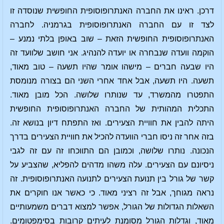
דרכן. ראינו את החברה האנתרופוסופית החופשית שנוסדה זו
לצד זו עם החברה האנתרופוסופית בגרמניה. לחברה
האנתרופוסופית החופשית הזאת – שוב באופן בלתי נמנע –
הוקמה וועדה שנבחרה או יועדה להנהיג. אני חושב שלוועד זה
היו שבעה חברים – מישהו אומר שהיו תשעה – טוב מאוד,
תשעה. היו תשעה, אבל אחד אחרי השני הם בצורה מנומסת
התפטרו מהמשרד, עד שנותרו שלושה. הכל מובן מאוד.
התכלית המהותית של החברה האנתרופוסופית החופשית
היתה להבין את חוויית הצעירים. ואז התפתח דיון בנושא זה.
בזה אחר זה ניסו חברי הוועדה להכיל את חוויית הצעירים בדרך
הנכונה. נותרו שלושה, וכמובן הם התווכחו זה עם זה לגבי
ניסיונם עם הצעירים. עלה משהו מדהים להפליא, שהצביע על
קשר של גורל בין תנועת הצעירים לתנועה האנתרופוסופית. זה
נראה מגוחך, אבל זה רציני מאוד. כי כאשר אנו חוקרים את
השאלות הגדולות של הגורל, אפשר למצוא דברים משמעותיים
מאוד, וגדלות הגורל מסומנת לעיתים קרובות בסימפטומים.