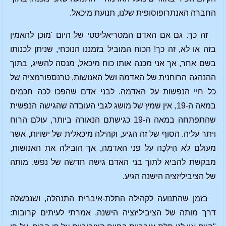
החברה האנתרופוסופית שלנו, תנועת מיכאל.
זה כך. גם אם האדם המטריאליסטי של היום 'מוכן להאמין
בזה או לא, זה כך! הכוח המוביל בזמננו הנוכחי, שניתן לכנותו
בשם אחר, אך אני מכנה אותו כוח מיכאל, מנסה להשיג, בתוך
ההנהגה הרוחנית של האדמה ושל האנושות, טרנספורמציה של
כל חיי הנפשות על האדמה. לבני אדם שהפכו לכה חכמים
במאה ה-19, אין שמץ של מושג לגבי העובדה שהגישה הנפשית
שהתפתחה במאה ה-19 כגישתם הנאורה ביותר, עולם הרוח
ויתר עליה. הסוף של זה הגיע, וקהילה מיכאלית של ישויות, אשר
מעולם לא הִילְכָה על פני האדמה, אך הובילה את האנושות,
מבקשת להביא לתוך בני האדם גישה חדשה של נפש. מותה
של הציביליזציה הישנה הגיע.
בזמן שהתנועה לקהילה התלת-איברית התנהלה, ושנכשלה
דרך מותה של הציביליזציה הישנה, אמרתי לעיתים קרובות: