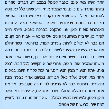
יותר קשה מאֵי פעם בעבר לפעול במצב זה. דברים מוזרים
ביותר מתרחשים כיום. מי שמכיר אותי יודע שאני כלל לא נוטה
להתפאר. אבל כששמעתי את רקטור בארטש מדבר אתמול
בצורה כה חמה וידידותית, ואומר שכשאני מגיע לחברה
האנתרופוסופית כאן, אני מתקבל בברכה כאבא, הייתי חייב
לומר, כן, יש בזה משהו. אז פונים אלי כאבא – ואבות הם זקנים;
הם כבר לא יכולים להיות צעירים למדי. בדורנאך, כשהתחלנו
את אגף הצעירים, הצעתי לצעירים לדבר בבירור ובכנות. כמה
צעירים דיברו טוב וישר. ואז דיברתי. אחר-כך, כשזה נגמר, אמר
מישהו שמכיר אותי היטב, אחרי שהוא הקשיב לכל דבר: "בכל
זאת, אתה הצעיר מבין הצעירים." זה יכול לקרות היום: במקום
אחד מתייחסים אליך כאל אב זקן, במקום אחר כצעיר מבין
הצעירים. רעיונות כבר לא צריכים להיות כה מקובעים. אך אם
אתה מטפס במעלה הסולם ויורד מהסולם, לפעמים כמו האב
הזקן הקטן, ולפעמים כצעיר מכולם, יש לך הזדמנות טובה להציץ
למה שחי ברגשות של אנשים.