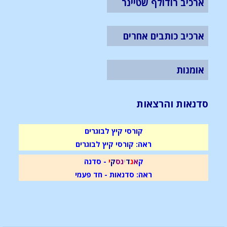
ארכיב רודולף שטיינר
ארכיב כותבים אחרים
אומנות
סדנאות והרצאות
קורסי קיץ לבוגרים
ראה: קורסי קיץ לבוגרים
ק
א
נ
ד
י
נ
ס
ק
י
- סדנה
ראה: סדנאות - חד פעמי