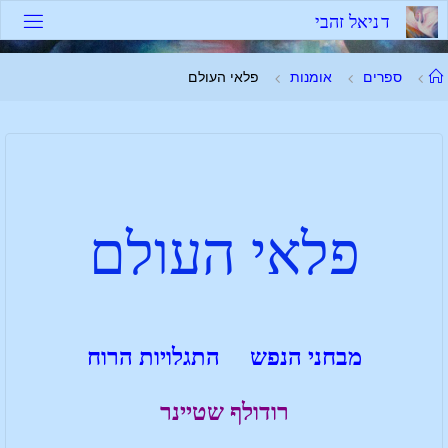
ד
נ
י
א
ל
ז
ה
ב
י
ספרים
אומנות
פלאי העולם
פלאי העולם
מבחני הנפש התגלויות הרוח
רודולף שטיינר