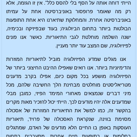
הייתי דוחה אותה על הסף בלי להסס כלל". אין זו הגזמה, אלא
רק מה שאומר פרופסור באוניברסיטה אחת על עמיתו
באוניברסיטה אחרת. והמחלוקת שתיארנו היא אחת התופעות
הבולטות ביותר בתחום הביולוגיה; בעוד שבפיזיקה ובכימיה,
ישנה השלמה מוחלטת לגבי התיאוריות. כאשר אנו פונים
לפיזיולוגיה, שם המצב עוד יותר מעניין.
אנו מגלים שמדע הפיזיולוגיה מוביל לתיאוריות המוזרות
והדימיוניות ביותר. אנו רואים שאפילו ההיבט החיצוני ביותר של
הפיזיולוגיה מושפע בכל מקום כיום, אפילו בקרב מדענים
מטריאליסטים מוחלטים מבחינת הלך החשיבה שלהם, מכל
מיני דברים שנמצאים מאחורי המימד הפיזי, כמובן מבלי
שמדענים אלה יהיו מודעים לכך. הייתי יכול להזכיר מאות מקרים
בהקשר זה, כמו למשל את התיאוריות המוזרות של אסכולה
מסוימת בווינה, שנקראת האסכולה של פרויד, תיאוריות
העוסקות באופן בו החיים הלא מודעים של האדם, שמתגלים
בחלומות או בתופעות חיים אחרות, מתערבים בתחום