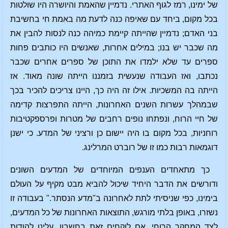
של ימינו, רמז לגוף האתרי. נדמיין שהאמת והיושרה היו שולטות
בכל מקום, ביחד עם שאיפה כנה לדעת מה באמת חי בחשיבת
בני האדם; נדמיין שהייתה קיימת כמיהה כנה לנסות להבין את
מה שכבר יש בנו; במילים אחרות, שאנשים היו כותבים פחות
ספרים עד שלא ילמדו את התוכן של ספרים אחרים שכבר
נכתבו, ואז העבודה שנעשית בזמננו הייתה שונה מאוד. אז
הייתה בה המשכיות. אילו זה היה כך, היינו צריכים להכיר בכך
שבמהלך עשרות השנים האחרונות, הייתה התפרצות קדימה
של חיי הרוח, ונפתחו נופים רחבים של מטרות ופרספקטיבות
רוחניות, בכל מקום בו היה יישום כן ורציני של המדע. כי ישנן
דוגמאות רבות כמו זו של רוברט המרלינג.
כך מתאחדים הענפים המיוחדים של המדעים השונים
ודורשים את הדבר היחיד שיכול להביא מבט מקיף על העולם
בימינו, כפי שניסיתי לתת לאחרונה ב"מדע הנסתר." בעבודה זו
נשזרו, באופן בלתי מורגש, התוצאות האחרונות של כל המדעים,
לצד המחקר הרוחי. אם לוקחים זאת בחשבון, עלינו להודות