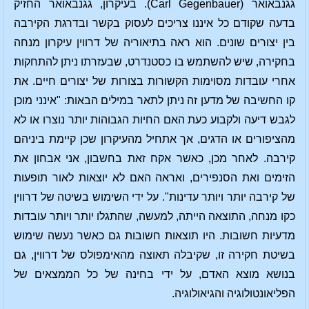
גגנבאואר (Carl Gegenbauer). בעיקרון, גגנבאואר החזיק
בדעה שקודם כל איננו צריכים לעסוק בקשר ובדרגת הקירבה
בין יצורים שונים. הוא ראה בתיאוריה של דרווין עיקרון מנחה
בחקירה, שיש להשתמש בו כסטנדרט, שבעזרתו ניתן להתחקות
אחרי עובדות מסוימות הקשורות בצורות של יצורים חיים. את
קו החשיבה של מדען זה ניתן לתאר במילים הבאות: "אינני מוכן
לגבש דיעה ולקבוע כעת האם החיות הגבוהות יותר נוצרו או לא
מהציפורים או הדגים, אך אתחיל מהעיקרון שכן קיימת ביניהם
קירבה. לאחר מכן, כאשר אקח זאת בחשבון, אני אבחון את
הזימים ואת הסנפירים, ואראה האם לא יוצאות לאור תופעות
של קירבה יותר ויותר עדינות". על ידי השימוש בשיטה של דרווין
כקו מנחה, התוצאה הייתה, למעשה, שהתגלו יותר ויותר עובדות
מדעיות חשובות. היו תוצאות חשובות גם כאשר נעשה שימוש
בשיטת חקירה זו, שקיבלה תאוצה מהאימפולס של דרווין, גם
בנושא מוצא האדם, על ידי בחינה של כל הממצאים של
הפליאונטולוגיה והגיאולוגיה.