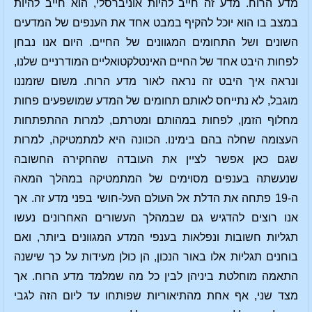
מדע הרוח. מדע זה חייב להיות אוניברסלי, הוא חייב להיות
במצב בו הוא יוכל להקיף במבט אחד את הענפים של המדעים
השונים ושל התחומים המגוונים של החיים. היום אנו נבחן
לפחות היבט אחד של החיים האינטלקטואליים המודרניים שלנו,
ונראה איך היבט זה נראה לאור מדע הרוח. משום שזמננו
מוגבל, לא נתייחס לאותם תחומים של המדע שמושפעים פחות
מחלוף הזמן, לפחות במהותם ומטרתם, למרות ההתפתחות
העצומה שחלה בהם בימינו. הכוונה היא למתמטיקה, למרות
שגם כאן אפשר לציין את העובדה שהחקירה החשובה
שנעשתה בענפים מסוימים של המתמטיקה במהלך המאה
ה-19 פתחה את הדלת אל העולם העל-חושי בפני מדע זה. אך
אנו רוצים להדגיש גם שבמהלך העשורים האחרונים נעשו
תגליות חשובות ונפלאות בענפי המדע המגוונים ביותר, ואם
בוחנים תגליות אלו באור הנכון, הן כולן מעידות על כך שישנה
התאמה מוחלטת ביניהן לבין כל מה שמלמד מדע הרוח. אך
מצד שני, אף אחת מהתיאוריות שפותחו עד ליום הזה לגבי