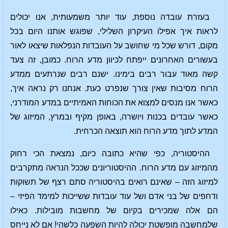
בעזרת עובדה נוספת, עוד יותר משמעותית, אנו יכולים
לראות איך אפילו העיקרון השלילי, שפוגש אותנו היום בכל
מקום, דורש שכל מי שחושב על העובדות הנפלאות שיצאו לאור
בעשורים האחרונים ייפתח לכיוון מדע הרוח. כמובן, זה צעד
קשה מאוד עבור רבים בימינו. ישנם רבים שנרתעים ממדע
הרוח מסיבות שאין צורך שנפרט כעת. אנחנו רק נראה איך,
כאשר אנו מנסים למצוא את הכוחות האמיתיים במדע המודרני,
כאשר עובדים בכנות ויושרה, באופן מקיף ובמרץ, המיזוג של
המדע לתוך מדע הרוח הוא תוצאה הכרחית.
ההיסטוריה, כפי שהיא כתובה כיום, נמצאת הכי רחוק
מהמיזוג עם מדע הרוח. ההיסטוריונים שככל הנראה מתקרבים
למיזוג הזה – שאינם רואים בהיסטוריה סתם רצף של תשוקות
ודחפים של בני אדם ושל עוד עובדות ששייכות למימד הפיזי –
הם אלה שמכירים בקיום של מחשבות מובילות. כאילו
שלמחשבה מופשטת יכולה להיות השפעה כלשהי! אם לא נייחס