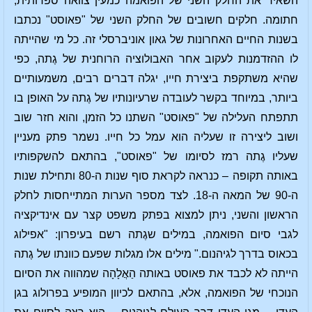
השאיר את החלק השני של הפואמה כמעין צוואה ספרותית,
חתומה. חלקים חשובים של החלק השני של "פאוסט" נכתבו
בשנות החיים האחרונות של גאון אוניברסלי זה. כל מי שהייתה
לו ההזדמנות לעקוב אחר האבולוציה הרוחנית של גֶתה, כפי
שהיא משתקפת ביצירת חייו, יגלה דברים רבים, משמעותיים
ביותר, במיוחד בקשר לעובדה שרעיונותיו של גֶתה על האופן בו
תתפתח העלילה של "פאוסט" השתנו כל הזמן, והוא חזר שוב
ושוב ליצירה זו שעליה הוא עמל כל חייו. נשמר פתק מעניין
שעליו גֶתה רמז לסיומו של "פאוסט", בהתאם להשקפותיו
באותה תקופה – כנראה לקראת סוף שנות ה-80 ותחילת שנות
ה-90 של המאה ה-18. לצד מספר הערות המתייחסות לחלק
הראשון והשני, ניתן למצוא בפתק משפט קצר עם אינדיקציה
לגבי סיום הפואמה, במילים שגֶתה רשם בעיפרון: "אפילוג
בכאוס בדרך לגיהנום." מילים אלו מגלות שפעם כוונתו של גֶתה
הייתה לא לכבד את פאוסט באותה הַאֲלָהָה שמהווה את הסיום
הנוכחי של הפואמה, אלא, בהתאם לכיוון המופיע בפרולוג בגן