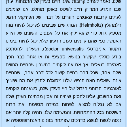
שלנו. נאמר לעתים קרובות שאנו חיים בעידן של התמחות, עידן
שבו המדע המדויק חייב לשלוט באופן מוחלט. אנו שומעים
לעתים קרובות שאנשים חוזרים על דבריו של הפיזיקאי הדגול
הלמהולץ (Helmholtz), המדגישים שבימינו לא יכול להיות מוח
מספיק גדול כדי שהוא יקיף את כל הענפים השונים של הידע
האנושי, כפי שהם קיימים כעת. הרעיון שלא יכול להיות בימינו
דוקטור אוניברסלי doctor universalis)), ושעלינו להסתפק
בידע כוללני שקשור בנושא ספציפי זה או אחר כבר הפך
לאמירה בנאלית. אך אם אנו לוקחים בחשבון שהחיים מהווים
שלם אחד, שכל דבר בחיים קשור לכל דבר אחר, ושהחיים
אינם שואלים האם הנפש שלנו מסוגלת להבין את מה ששייך
לאורגניזם הרוחני הגדול של חיי העידן שלנו, כשאנחנו לוקחים
זאת בחשבון, עלינו להסיק שיהיה זה אסון מבחינת העידן שלנו
אם לא נצליח למצוא, לפחות במידה מסוימת, את הרוח
השולטת בכל ההתמחויות. והמשימה שלנו תהיה קלה יותר אם
ננסה לגשת לנושא בדרכים שפתחה בפנינו האנתרופוסופיה או