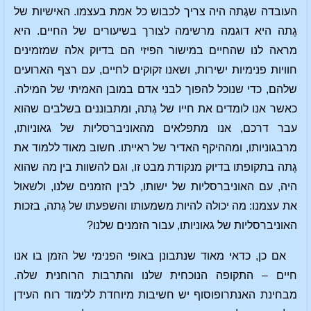
העובדה שגֶתה היה צריך לכבוש כל אמת בעצמו. האישיות של
גֶתה היא דוגמה מרשימה לצורך בשיעורים של החיים. היא
מראה לנו שהחיים במישור הפיזי הם בדיוק אלה שמזמינים
חוויות פנימיות ישירות, ושאנו זקוקים לחיים, עם רצף הארועים
שלהם, כדי שנוכל להפוך לבני אדם במובן האמיתי של המילה.
כאשר אנו לומדים את חייו של גֶתה, ומתבוננים בשלבים שהוא
עבר דרכם, אנו מתפלאים מהאוניברסליות של גאוניותו,
מרבגוניותו, ומההיקף האדיר של ראייתו. חשוב מאוד ללמוד את
גֶתה בתקופתו בדיוק מנקודת מבט זו, וגם להשוות בין מה שהוא
היה, עם האוניברסליות של ישותו, לבין הזמנים שלנו, ולשאול
את עצמנו: מה יכולה להיות משמעותו והשפעתו של גֶתה, בזכות
האוניברסליות של גאוניותו, עבור הזמנים שלנו?
אם כן, כדאי מאוד שנתבונן באופי הפנימי של הזמן בו אנו
חיים – התקופה הנוכחית שלנו והתרבות הרוחנית שלה.
מבחינת האנתרופוסוף יש חשיבות מיוחדת ללימוד רוח העידן