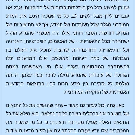
שניתן למצוא בכל מקום דלתות פתוחות אל הרוחניות, אבל אנו
עוברים לידן מבלי לשים לב. כל מי שמכיר היטב את המדע
המודרני מגלה שכל העובדות של המדע, אך לא התיאוריות של
המדע, דורשות הסבר רוחני. אילו היה אפשרי שהמדע הרגיל
ישתחרר מכל התיאוריות – של האטומים, הוויברציות, האנרגיה
וכל התיאוריות החד-צדדיות שרוצות להכיל את העולם בין
הגבולות של כמה רעיונות מאולצים, אילו המדענים יכלו
להשתחרר ממחסומים כאלה, אילו היו מאפשרים למסה
הגדולה של עובדות שהמדע מגלה לדבר בעד עצמן, הייתה
נעלמת כל סתירה בין מדע הרוח לבין התוצאות המדעיות
האמיתיות של החקירה המודרנית.
כאן, גֶתה יכול לעזור לנו מאוד – גֶתה שהגשים את כל התנאים
של חשיבה אוניברסלית בצורה כל כך נפלאה. הוא מילא את כל
התנאים האלה אפילו מבחינה חיצונית; כי כל מי שמכיר את
המכתבים שלו יודע שגֶתה התכתב עם אין ספור מדענים אודות