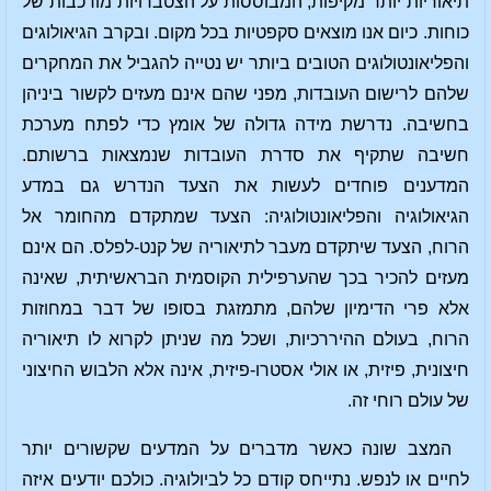
תיאוריות יותר מקיפות, המבוססות על הצטברויות מורכבות של
כוחות. כיום אנו מוצאים סקפטיות בכל מקום. ובקרב הגיאולוגים
והפליאונטולוגים הטובים ביותר יש נטייה להגביל את המחקרים
שלהם לרישום העובדות, מפני שהם אינם מעזים לקשור ביניהן
בחשיבה. נדרשת מידה גדולה של אומץ כדי לפתח מערכת
חשיבה שתקיף את סדרת העובדות שנמצאות ברשותם.
המדענים פוחדים לעשות את הצעד הנדרש גם במדע
הגיאולוגיה והפליאונטולוגיה: הצעד שמתקדם מהחומר אל
הרוח, הצעד שיתקדם מעבר לתיאוריה של קנט-לפלס. הם אינם
מעזים להכיר בכך שהערפילית הקוסמית הבראשיתית, שאינה
אלא פרי הדימיון שלהם, מתמזגת בסופו של דבר במחוזות
הרוח, בעולם ההיררכיות, ושכל מה שניתן לקרוא לו תיאוריה
חיצונית, פיזית, או אולי אסטרו-פיזית, אינה אלא הלבוש החיצוני
של עולם רוחי זה.
המצב שונה כאשר מדברים על המדעים שקשורים יותר
לחיים או לנפש. נתייחס קודם כל לביולוגיה. כולכם יודעים איזה