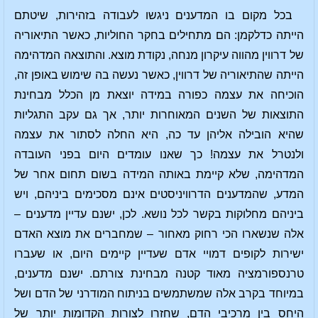
בכל מקום בו המדענים ניגשו לעבודה בזהירות, שיטתם
הייתה כדלקמן: הם מתחילים בחקר החוליות, כאשר התיאוריה
של דרווין מהווה עיקרון מנחה, נקודת מוצא. והתוצאה המדהימה
הייתה שהתיאוריה של דרווין, כאשר נעשה בה שימוש באופן זה,
הוכיחה את עצמה כפורה במידה יוצאת מן הכלל מבחינת
התוצאות של השנים המאוחרות יותר, אך גם עקב התגליות
שהיא הובילה אליהן עד כה, היא החלה לסתור את עצמה
ולנטרל את עצמה! כך שאנו עומדים היום בפני העובדה
המדהימה, שלא קיימת באותה המידה בשום תחום אחר של
המדע, שהמדענים הדרוויניסטים אינם מסכימים ביניהם, ויש
ביניהם מחלוקות בקשר לכל נושא. לכן, ישנם עדיין מדענים –
אלה שנשארו הכי רחוק מאחור – שמחברים את מוצא האדם
ישירות לקופים דמויי אדם שעדיין קיימים היום, או שעברו
טרנספורמציה מאוד קטנה מבחינת צורתם. ישנם מדענים,
במיוחד בקרב אלה שמשתמשים בניתוח המודרני של הדם ושל
היחס בין מרכיבי הדם, שחזרו לצורות הקדומות יותר של