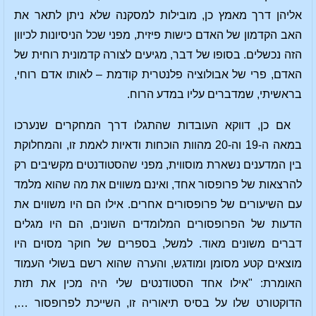
אליהן דרך מאמץ כן, מובילות למסקנה שלא ניתן לתאר את
האב הקדמון של האדם כישות פיזית, מפני שכל הניסיונות לכיוון
הזה נכשלים. בסופו של דבר, מגיעים לצורה קדמונית רוחית של
האדם, פרי של אבולוציה פלנטרית קודמת – לאותו אדם רוחי,
בראשיתי, שמדברים עליו במדע הרוח.
אם כן, דווקא העובדות שהתגלו דרך המחקרים שנערכו
במאה ה-19 וה-20 מהוות הוכחות ודאיות לאמת זו, והמחלוקת
בין המדענים נשארת מוסווית, מפני שהסטודנטים מקשיבים רק
להרצאות של פרופסור אחד, ואינם משווים את מה שהוא מלמד
עם השיעורים של פרופסורים אחרים. אילו הם היו משווים את
הדעות של הפרופסורים המלומדים השונים, הם היו מגלים
דברים משונים מאוד. למשל, בספרים של חוקר מסוים היו
מוצאים קטע מסומן ומודגש, והערה שהוא רשם בשולי העמוד
האומרת: "אילו אחד הסטודנטים שלי היה מכין את תזת
הדוקטורט שלו על בסיס תיאוריה זו, השייכת לפרופסור …,