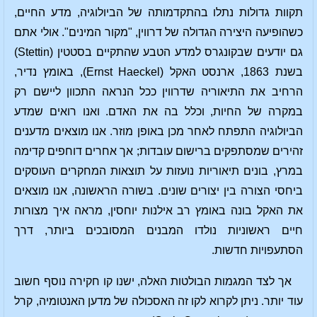
תקוות גדולות נתלו בהתקדמותה של הביולוגיה, מדע החיים,
כשהופיעה היצירה הגדולה של דרווין, "מקור המינים". אולי אתם
גם יודעים שבקונגרס למדע הטבע שהתקיים בסטטין (Stettin)
בשנת 1863, ארנסט האקל (Ernst Haeckel), באומץ נדיר,
הרחיב את התיאוריה שדרווין ככל הנראה התכוון ליישם רק
במקרה של החיות, וכלל בה את האדם. ואנו רואים שמדע
הביולוגיה התפתח לאחר מכן באופן מוזר. אנו מוצאים מדענים
זהירים שמסתפקים ברישום עובדות; אך אחרים דוחפים קדימה
במרץ, בונים תיאוריות נועזות על תוצאות המחקרים העוסקים
ביחסי הצורה בין יצורים שונים. בשורה הראשונה, אנו מוצאים
את האקל בונה באומץ רב אילנות יוחסין, מראה איך מצורות
חיים ראשוניות נולדו המבנים המסובכים ביותר, דרך
הסתעפויות חדשות.
אך לצד המגמות הבולטות האלה, ישנו קו חקירה נוסף חשוב
עוד יותר. ניתן לקרוא לקו זה האסכולה של מדען האנטומיה, קרל