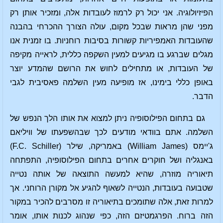
הפיזיולוגיה. אני יכול רק לרמוז לעובדות אלה, ומזכיר אותן רק
מפני שהן מראות שבכל מקום, עולה הצורך ההכרחי בהבנה
שהעובדות האמפיריות קשורות בסיבות רוחניות. בו זמנית אנו
מגלים שברגע בו מגיעים למעין השקפה כללית, לראייה מקיפה
של העובדות, או מתחילים לחוש את הרושם שהמדע יוצר
באופן כללי בימינו, אז מופיעה מעין השלמה פאסיבית לגבי
הדבר.
גם בתחום הפילוסופיה ניתן למצוא את אותו הלך הנפש של
השלמה. אתם בוודאי מודעים לכך שבהשפעתו של וויליאם
ג'יימס (William James) באמריקה, שילר (F.C. Schiller)
באנגליה ושל חוקרים אחרים בתחום הפילוסופיה, התפתחה
תיאוריה מוזרה, שהיא למעשה התוצאה של אותה נטייה
שטבועה בעובדות, הנטייה לשאוף להגיע אל מקורן הרוחני. אך
למרות זאת, אלה שתומכים בתיאוריה זו מסרבים להכיר במקור
הזה ברוח. הפרגמטיזם הזה, כפי שנהוג לכנות אותו, אומר