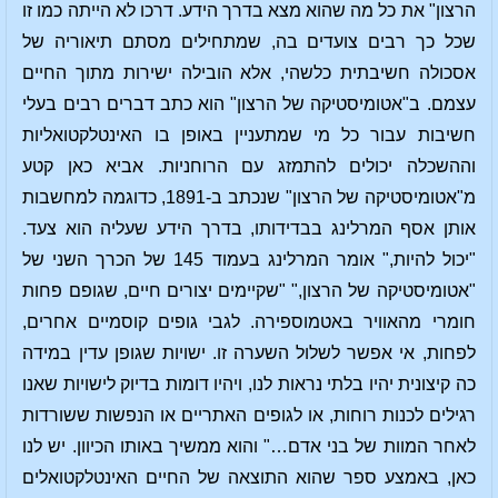
הרצון" את כל מה שהוא מצא בדרך הידע. דרכו לא הייתה כמו זו
שכל כך רבים צועדים בה, שמתחילים מסתם תיאוריה של
אסכולה חשיבתית כלשהי, אלא הובילה ישירות מתוך החיים
עצמם. ב"אטומיסטיקה של הרצון" הוא כתב דברים רבים בעלי
חשיבות עבור כל מי שמתעניין באופן בו האינטלקטואליות
וההשכלה יכולים להתמזג עם הרוחניות. אביא כאן קטע
מ"אטומיסטיקה של הרצון" שנכתב ב-1891, כדוגמה למחשבות
אותן אסף המרלינג בבדידותו, בדרך הידע שעליה הוא צעד.
"יכול להיות," אומר המרלינג בעמוד 145 של הכרך השני של
"אטומיסטיקה של הרצון," "שקיימים יצורים חיים, שגופם פחות
חומרי מהאוויר באטמוספירה. לגבי גופים קוסמיים אחרים,
לפחות, אי אפשר לשלול השערה זו. ישויות שגופן עדין במידה
כה קיצונית יהיו בלתי נראות לנו, ויהיו דומות בדיוק לישויות שאנו
רגילים לכנות רוחות, או לגופים האתריים או הנפשות ששורדות
לאחר המוות של בני אדם…" והוא ממשיך באותו הכיוון. יש לנו
כאן, באמצע ספר שהוא התוצאה של החיים האינטלקטואלים