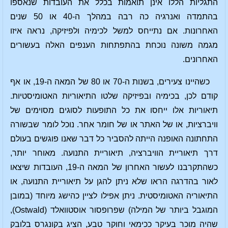
התגליות הללו אינן תואמות בכלל את העובדות שנאספו
בהתמדה ואנרגיה כה רבה במהלך ה-40 או 50 שנים
האחרונות. אם נתייחס למשל לכימיה ולפיזיקה, נראה איזו
מגמה משונה נוכחת בהתפתחות הענפים האלה בעשורים
האחרונים.
כשהיינו צעירים, בשנות ה-70 או 80 של המאה ה-19, או אף
קודם לכן, בכימיה ובפיזיקה שלטו התיאוריות האטומיסטיות.
תיאוריות אלו ייחסו את כל התופעות לסוגים מסוימים של
וויברציות, או של האתר או של חומר אחר. נוכל לומר שבשורה
התחתונה האופנה הייתה להסביר כל דבר שאנו פוגשים בעולם
דרך תיאוריית הוויברציה, תיאוריית התנועה. מאוחר יותר,
כשהתקרבנו לעשור האחרון של המאה ה-19, העובדות שיצאו
לאור בהדרגה הראו שלא ניתן להגן על תיאוריית התנועה, או
התיאוריה האטומיסטית. ניתן אפילו לציין כהישג מיוחד (במובן
המוגבל ביותר של המילה) שפרופסור אוסטוואלד (Ostwald),
שהיה מוכר בעיקר ככימאי וחוקר טבע, הציג בקונגרס בלובק