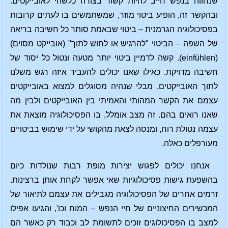
שנחווה בנפש חייב להיות קשור בצורה כלשהי לאובייקטים.
ובהקשר זה, הופיע ביטוי מוזר, שמשתמשים בו לעתים קרובות
בפסיכולוגיה הגרמנית – ביטוי שבאמת סותר כל חשיבה בריאה
של השפה – הביטוי "להרגיש או לחוש לתוך" (אובייקט מסוים)
(einfühlen). קשה לדמיין ביטוי יותר מטעה ונטול כל יסוד של
חשיבה מדויקת. כאילו שאנו יכולים להעביר איזה רגש משלנו
לתוך האובייקטים, מבלי שנהיה מסוגלים למצוא באובייקטים
עצמם את הקשר המהותי והאמיתי בין האובייקטים ולבין מה
שאנו רואים בהם. זה מצב אומלל, בו הפסיכולוגיה מוצאת את
עצמה נטולת רוח, ומנסה לצאת מהקושי על ידי שימוש בביטויים
מעורפלים כאלה.
אנחנו יכולים לפגוש יצירות מופת רבות שנולדות כיום
בהשפעת גישות פסיכולוגיות שאי אפשר לקחת אותן ברצינות.
זרמים אחרים של הפסיכולוגיה מגבילים את עצמם לתיאור של
המכשירים החיצוניים של חיי הנפש – המוח וכו', והגיעו אפילו
למצב בו הפסיכולוגים זוכים לתשומת לב וכבוד רק כאשר הם