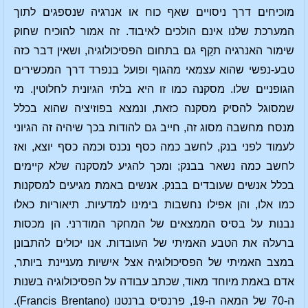
מוכיחים דרך ניסויים שאף כוח או אנרגיה שנספגים לתוך
המערכת שלנו אינם הולכים לאיבוד. זה אמור להוכיח שחוק
שימור האנרגיה תקֵף גם בתחום הפסיכולוגיה, ושאין דבר כזה
טבע-נפשי שהוא עצמאי מהגוף ופועל בנפרד דרך המכשירים
הגופניים שלו. מסקנה כמו זו היא בלתי הגיונית לחלוטין. מי
שמסוגל להסיק מסקנה כזאת, ונמצא בפוזיציה שהוא בכלל
מנסח מחשבה מסוג זה, חייב גם להודות בכך שיהיה זה הגיוני
לעמוד לפני בנק, לחשב כמה כסף נכנס וכמה כסף יוצא, ואז
לחשב כמה נשאר בבנק; ומכך להגיע למסקנה שלא קיימים
בכלל אנשים שעובדים בבנק. אנשים באמת מגיעים למסקנות
כמו אלו, והן אפילו נחשבות בימינו למדעיות. תיאוריות כאלו
נבנות על בסיס הממצאים של המחקר המודרני. הן מכסות
ברעלה את הטבע האמיתי של העובדות. אנו יכולים להתבונן
במצב האמיתי של הפסיכולוגיה אצל אישיות מעניינת ביותר,
אדם באמת מיוחד מאוד, שכתב עבודה על הפסיכולוגיה בשנות
ה-70 של המאה ה-19, פרנסיס ברנטנו (Francis Brentano).