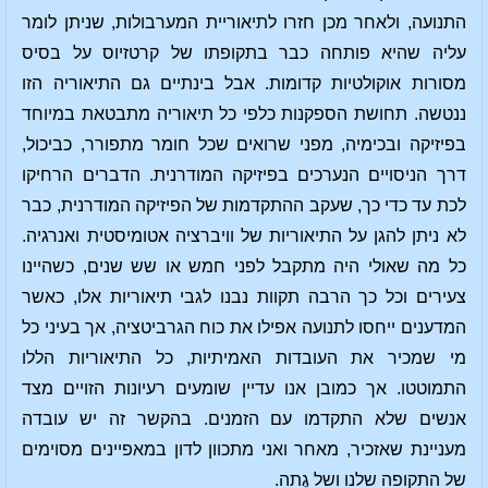
התנועה, ולאחר מכן חזרו לתיאוריית המערבולות, שניתן לומר
עליה שהיא פותחה כבר בתקופתו של קרטזיוס על בסיס
מסורות אוקולטיות קדומות. אבל בינתיים גם התיאוריה הזו
ננטשה. תחושת הספקנות כלפי כל תיאוריה מתבטאת במיוחד
בפיזיקה ובכימיה, מפני שרואים שכל חומר מתפורר, כביכול,
דרך הניסויים הנערכים בפיזיקה המודרנית. הדברים הרחיקו
לכת עד כדי כך, שעקב ההתקדמות של הפיזיקה המודרנית, כבר
לא ניתן להגן על התיאוריות של וויברציה אטומיסטית ואנרגיה.
כל מה שאולי היה מתקבל לפני חמש או שש שנים, כשהיינו
צעירים וכל כך הרבה תקוות נבנו לגבי תיאוריות אלו, כאשר
המדענים ייחסו לתנועה אפילו את כוח הגרביטציה, אך בעיני כל
מי שמכיר את העובדות האמיתיות, כל התיאוריות הללו
התמוטטו. אך כמובן אנו עדיין שומעים רעיונות הזויים מצד
אנשים שלא התקדמו עם הזמנים. בהקשר זה יש עובדה
מעניינת שאזכיר, מאחר ואני מתכוון לדון במאפיינים מסוימים
של התקופה שלנו ושל גֶתה.