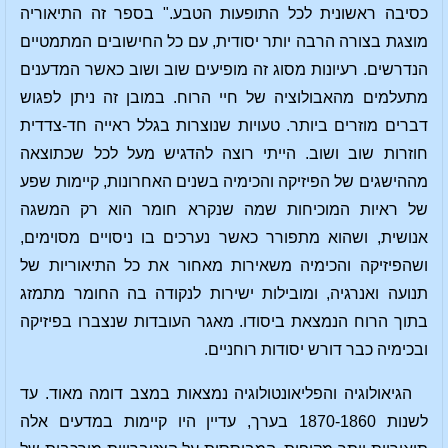
כסיבה ראשונית לכל התופעות הטבע." בספר זה התיאוריה
מוצגת בצורה הרבה יותר יסודית, עם כל החישובים המתמטיים
הנדרשים. רעיונות מסוג זה מופיעים שוב ושוב כאשר המדענים
מתעלמים מהאבולוציה של חיי הרוח. במובן זה ניתן לפגוש
דברים מוזרים ביותר. טעויות שנוצרות בגלל ראייה חד-צדדית
חוזרות שוב ושוב. הייתי רוצה להדגיש מעל לכל שכתוצאה
מההישגים של הפיזיקה והכימיה בשנים האחרונות, קיימות שפע
של ראיות המוכיחות שמה שנקרא חומר הוא רק המשגה
אנושית, ושהוא מתפורר כאשר נערכים בו ניסויים מסוימים,
ושהפיזיקה והכימיה משאירות מאחור את כל התיאוריות של
תנועה ואנרגיה, ומובילות ישירות לנקודה בה החומר מתמזג
בתוך הרוח הנמצאת ביסודו. מאגר העובדות שנצברו בפיזיקה
ובכימיה כבר דורש יסודות רוחניים.
הגיאולוגיה והפליאונטולוגיה נמצאות במצב דומה מאוד. עד
לשנות 1870-1860 בערך, עדיין היו קיימות במדעים אלה