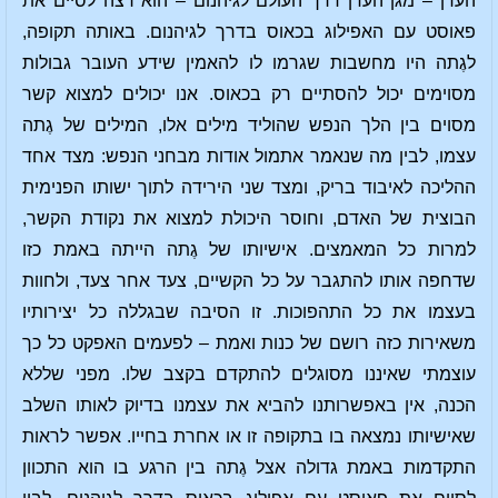
העדן – מגן העדן דרך העולם לגיהנום – הוא רצה לסיים את
פאוסט עם האפילוג בכאוס בדרך לגיהנום. באותה תקופה,
לגֶתה היו מחשבות שגרמו לו להאמין שידע העובר גבולות
מסוימים יכול להסתיים רק בכאוס. אנו יכולים למצוא קשר
מסוים בין הלך הנפש שהוליד מילים אלו, המילים של גֶתה
עצמו, לבין מה שנאמר אתמול אודות מבחני הנפש: מצד אחד
ההליכה לאיבוד בריק, ומצד שני הירידה לתוך ישותו הפנימית
הבוצית של האדם, וחוסר היכולת למצוא את נקודת הקשר,
למרות כל המאמצים. אישיותו של גֶתה הייתה באמת כזו
שדחפה אותו להתגבר על כל הקשיים, צעד אחר צעד, ולחוות
בעצמו את כל התהפוכות. זו הסיבה שבגללה כל יצירותיו
משאירות כזה רושם של כנות ואמת – לפעמים האפקט כל כך
עוצמתי שאיננו מסוגלים להתקדם בקצב שלו. מפני שללא
הכנה, אין באפשרותנו להביא את עצמנו בדיוק לאותו השלב
שאישיותו נמצאה בו בתקופה זו או אחרת בחייו. אפשר לראות
התקדמות באמת גדולה אצל גֶתה בין הרגע בו הוא התכוון