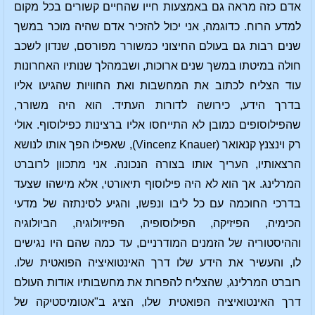
אדם כזה מראה גם באמצעות חייו שהחיים קשורים בכל מקום
למדע הרוח. כדוגמה, אני יכול להזכיר אדם שהיה מוכר במשך
שנים רבות גם בעולם החיצוני כמשורר מפורסם, שנדון לשכב
חולה במיטתו במשך שנים ארוכות, ושבמהלך שנותיו האחרונות
עוד הצליח לכתוב את המחשבות ואת החוויות שהגיעו אליו
בדרך הידע, כירושה לדורות העתיד. הוא היה משורר,
שהפילוסופים כמובן לא התייחסו אליו ברצינות כפילוסוף. אולי
רק וינצנץ קנאואר (Vincenz Knauer), שאפילו הפך אותו לנושא
הרצאותיו, העריך אותו בצורה הנכונה. אני מתכוון לרוברט
המרלינג. אך הוא לא היה פילוסוף תיאורטי, אלא מישהו שצעד
בדרכי החוכמה עם כל ליבו ונפשו, והגיע לסינתזה של מדעי
הכימיה, הפיזיקה, הפילוסופיה, הפיזיולוגיה, הביולוגיה
וההיסטוריה של הזמנים המודרניים, עד כמה שהם היו נגישים
לו, והעשיר את הידע שלו דרך האינטואיציה הפואטית שלו.
רוברט המרלינג, שהצליח להפרות את מחשבותיו אודות העולם
דרך האינטואיציה הפואטית שלו, הציג ב"אטומיסטיקה של