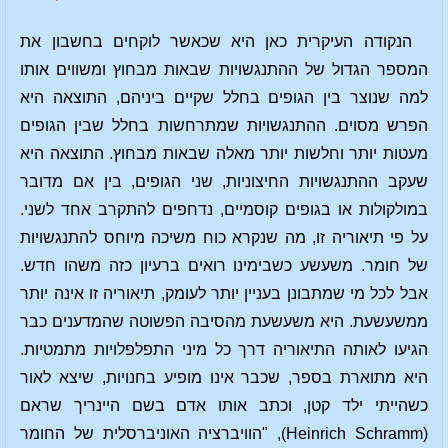
הנקודה העיקרית כאן היא שכאשר לוקחים בחשבון את
המספר הגדול של ההתנגשויות שבאות מבחוץ ומשווים אותו
למה שנוצר בין הגופים בחלל שקיים ביניהם, התוצאה היא
הפרש מסוים. ההתנגשויות שמתרחשות בחלל שבין הגופים
מעטות יותר וחלשות יותר מאלה שבאות מבחוץ. התוצאה היא
שעקב ההתנגשויות החיצוניות, שני הגופים, בין אם מדובר
במולקולות או בגופים קוסמיים, נדחפים להתקרב אחד לשני.
על פי תיאוריה זו, מה שנקרא כוח משיכה מיוחס להתנגשויות
של חומר. משעשע כשבימינו רואים ברעיון כזה משהו חדש.
אבל לכל מי שמתבונן בעניין יותר לעומק, תיאוריה זו אינה יותר
ממשעשעת. היא משעשעת מהסיבה הפשוטה שהמדענים כבר
הגיעו לאותה התיאוריה דרך כל מיני התפלפלויות מתמטיות.
היא מתוארת בספר, שכבר אינו מופיע בחנויות, שיצא לאור
כשהייתי ילד קטן, וכתב אותו אדם בשם היינריך שראם
(Heinrich Schramm), "הוויברציה האוניברסלית של החומר