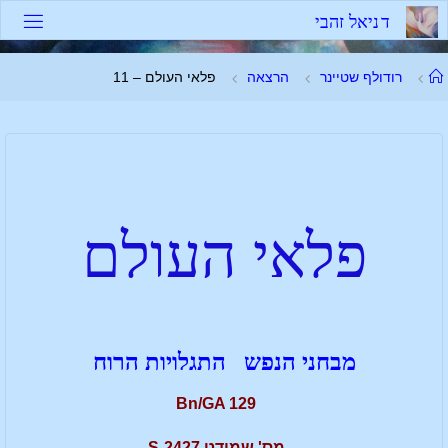
ד
נ
י
א
ל
ז
ה
ב
י
רודולף שטיינר
הרצאה
פלאי העולם – 11
פלאי העולם
מבחני הנפש התגלויות הרוח
Bn/GA 129
מס' שמידט S-2427