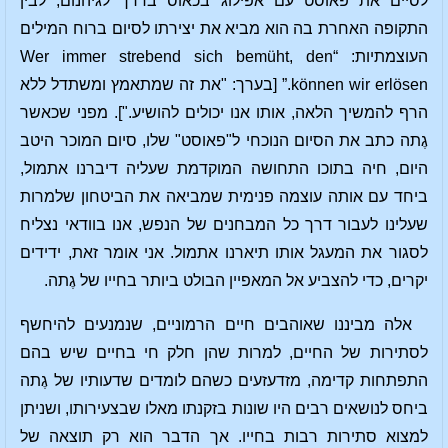
לסיים את פאוסט עם אפילוג בכאוס בדרך לגיהנום, לבין
התקופה האחרת בה הוא מביא את יצירתו לסיום ברוח המילים
העוצמתיות: “Wer immer strebend sich bemüht, den
können wir erlösen.” [בערך: "את זה שמתאמץ ומשתדל ללא
הרף להמשיך הלאה, אותו אנו יכולים להושיע."]. מפני שכאשר
גֶתה כתב את הסיום הנוכחי ל"פאוסט" שלו, סיום המוכר היטב
היום, חיה בתוכו התחושה המוקדמת שעליה דיברנו אתמול,
ביחד עם אותה עוצמה פנימית שמביאה את הביטחון שלמרות
שעלינו לעבור דרך כל המבחנים של הנפש, אנו בוודאי נצליח
לסגור את המעגל אותו תיארנו אתמול. אני אומר זאת, ידידים
יקרים, כדי להצביע אל המאפיין הבולט ביותר בחייו של גֶתה.
אלה מביננו שאוהבים חיים הרמוניים, שנמנעים להיחשף
לסתירות של החיים, למרות שהן חלק חי בחיים שיש בהם
התפתחות קדימה, מזדעזעים כשהם לומדים שדעותיו של גֶתה
ביחס לנושאים רבים היו שונות בזקנתו מאלו שבצעירותו, ושניתן
למצוא סתירות רבות בחייו. אך הדבר הוא רק תוצאה של