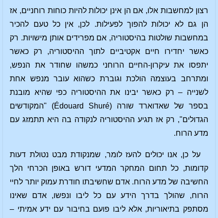
רצון למחשבות אלו, אם הן אינן יכולות להיות כוחות רוחניים, אז
הן גם לא יכולות להפוך לפעילות. לכן, אין כל טעם להכיר
במחשבות שולטות בהיסטוריה, אם מפרידים אותן מישויות. רק
כאשר יחדירו חיים אקטיביים לתוך ההיסטוריה, רק כאשר
יתפסו את עיקרון-החיים הרוחני כמשהו שחודר את הנפש,
ומתרחב בעוצמה הולכת וגוברת כשהוא עובר מנפש אחת
לשנייה – רק כאשר יבינו את ההיסטוריה כפי שהיא מובנת
בספר של שאדוארד שורה (Édouard Shuré) "המקודשים
הגדולים", רק אז תגיע ההיסטוריה לנקודה בה היא תתמזג עם
מדע הרוח.
על כן, אנו יכולים להעז לומר, שמנקודת מבט נטולת דעות
קדומות, כל תחום המחקר המדעי דורש באופן הכרחי הלך
החשיבה של מדע הרוח. אדם שחשיבתו חודרת עמוק יותר לחיי
הרוח, שהולך בדרך הידע עם כל ליבו ונפשו, אדם שאינו
מסתפק בתיאוריות, אלא ליבו פועם בחיבור עם ידע אמיתי –