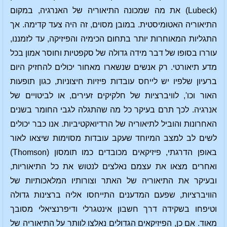
(Lubeck) את מה שמכונה התיאוריה של האנרגיה, במקום
התיאוריה האטומיסטית. במובן מסוים, זה היה צעד קדימה. אך
התגליות המאוחרות יותר בתחום הכימיה והפיזיקה, עד לזמננו,
עוררו בסופו של דבר מידה גדולה של סקפטיות וחוסר אמון בכל
מדע תיאורטי. רק אנשים שנשארו מאחור יכולים להחזיק היום
ברעיון שלפיו יש לייחס עובדות פיזיות חיצוניות, כגון תופעות
האור וכו', לוויברציות של חלקיקים זעירים, או לביטויים של
אנרגיה. לכך תרם בעיקר כל מה שהתגלה לגבי החומר בשנים
האחרונות והוביל לתיאוריה של הרדיואקטיביות. אנו כבר יכולים
לשים לב למצב המיוחד שעקב עובדות מסוימות שיצאו לאור
באופן הדרגתי, פיזיקאים מכובדים כמו תומסון (Thomson)
ואחרים מצאו את עצמם נאלצים לנטוש את כל התיאוריות,
ובעיקר את התיאוריה של האתר וצורותיו המלאכותיות של
הוויברציות, שפעם המדענים התייחסו אליה ברצינות גדולה
וטיפחו בשקידה דרך חשבון אינטגרלי ודיפרנציאלי מסובך
מאוד. אם כן, הפיזיקאים הגדולים נאלצו לוותר על התיאוריה של