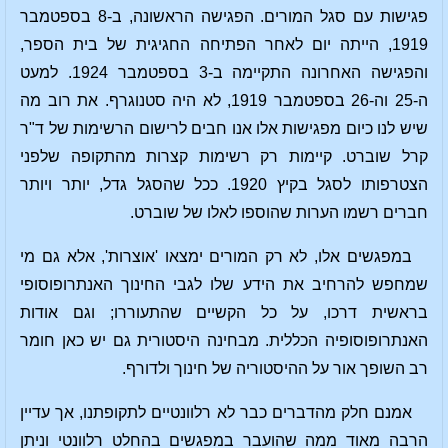
פגישות עם סגל המורים. הפגישה הראשונה, ב-8 בספטמבר
1919, הייתה יום לאחר הפתיחה החגיגית של בית הספר,
והפגישה האחרונה התקיימה ב-3 בספטמבר 1924. למעט
ה-25 וה-26 בספטמבר 1919, לא היה סטנוגרף. את רוב מה
שיש לנו כיום מפגישות אלו אנו חבים לרישום הרשימות של ד"ר
קרל שוברט. קיימות רק רשימות קצרות מהתקופה שלפני
הצטרפותו לסגל בקיץ 1920. ככל שהסגל גדל, יותר ויותר
חברים רשמו הערות שהוספו לאלו של שוברט.
במפגשים אלו, לא רק המורים ימצאו 'אוצרות', אלא גם מי
שמחפש להרחיב את הידע שלו לגבי החינוך האנתרופוסופי
בראשית דרכו, על כל הקשיים שהתעוררו; וגם אודות
האנתרופוסופיה הכללית. מבחינה היסטורית גם יש כאן חומר
רב השופך אור על ההיסטוריה של חינוך ולדורף.
אמנם חלק מהדברים כבר לא רלוונטיים לתקופתנו, אך עדיין
הרבה מאוד ממה שהועבר במפגשים בהחלט רלוונטי וניתן