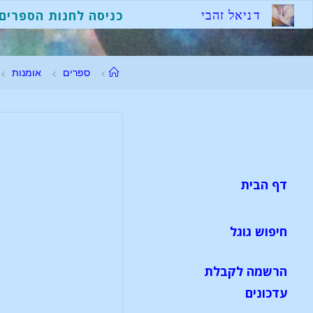
ד
נ
י
א
ל
ז
ה
ב
י
כניסה לחנות הספרים
ספרים
אומנות
דף הבית
חיפוש גוגל
הרשמה לקבלת
עדכונים