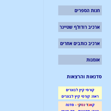
חנות הספרים
ארכיב רודולף שטיינר
ארכיב כותבים אחרים
אומנות
סדנאות והרצאות
קורסי קיץ לבוגרים
ראה: קורסי קיץ לבוגרים
ק
א
נ
ד
י
נ
ס
ק
י
- סדנה
ראה: סדנאות - חד פעמי