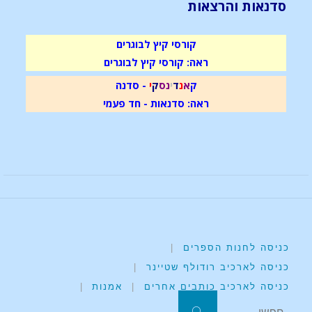
סדנאות והרצאות
קורסי קיץ לבוגרים
ראה: קורסי קיץ לבוגרים
ק
א
נ
ד
י
נ
ס
ק
י
- סדנה
ראה: סדנאות - חד פעמי
כניסה לחנות הספרים
|
כניסה לארכיב רודולף שטיינר
|
כניסה לארכיב כותבים אחרים
|
אמנות
|