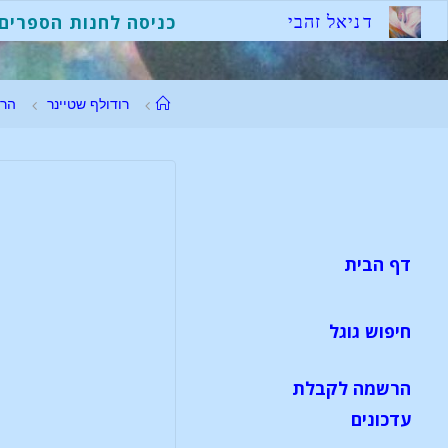
ד
נ
י
א
ל
ז
ה
ב
י
כניסה לחנות הספרים
רודולף שטיינר
הר
ע
דף הבית
חיפוש גוגל
הרשמה לקבלת
עדכונים