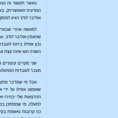
כאשר תקשור זה נעשה
המדעית האפשרית), באות
אוליבר לודג' הגיע למסקנ
למעשה אחרי שבועיים 
שהאמין אוליבר לודג', ע
נכון אפילו ביחס לעובד
השניה הוא שינה קצת את
שני מקרים קיצוניים
מעבר לעובדות המתגלות ע
אבל מי שמדבר מתוך 
שאומצו אפילו על ידי 
ההרצאות שלי יבהירו זא
למעלה. מי שמסתכן בביק
כה קרובות נאשמת בקידו