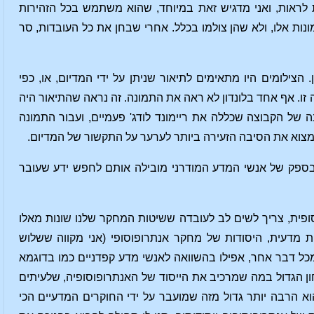
 לראות, ואני מדגיש זאת במיוחד, שהוא משתמש בכל הזהירות
ונות אלו, ולא שהן צולמו בכלל. אחרי שבחן את כל העובדות, סר
צילומים היו מתאימים לתיאור שניתן על ידי המדיום, או, כפי
דה זו. אף אחד בלונדון לא ראה את התמונה. זה נראה שהתיאור היה
 של הקבוצה שכללה את ריימונד לודג' פעמיים, ועבור התמונה
למצוא את הסיבה הזעירה ביותר לערער על התקשור של המדיום.
 בספק של אנשי המדע המודרני מובילה אותם לחפש ידע שעובר
פית, צריך לשים לב לעובדה ששיטות המחקר שלנו שונות מאלו
ת מדעית, היסודות של מחקר אנתרופוסופי (אני מקווה ששלוש
מכל דבר אחר, אפילו בהשוואה לאנשי מדע קפדניים כמו בדוגמא
ן הגדול במה שמרכיב את הייסוד של האנתרופוסופיה, שלעיתים
וא הרבה יותר גדול מזה שמועבר על ידי החוקרים המדעיים הכי