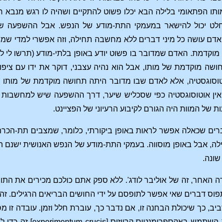
תו הפתאומי בלילה הבא יכלו פשוט להתקיים ושהיה לו רגש מנבא רע
החלט יכול להישאר במעמקי התת-מודע של הנפש. אבל ההשפעה ש
 אדם עושה כל מיני דברים ללא מחשבה תחילה, וזה אפשרי למדי שמ
קדמת. האדם שמדובר בו פשוט יודע באופן בלתי-מודע (תרשו לי לה
שה מוקדמת של מותו, אבל הוא נהיה עצבני, דוקר את ידו עם ציפו
וסוגסטיה, אלא לאדם שבו מדובר היתה תחושה מוקדמת של מותו המת
 אין אוטוסוגסטיה כפי שסכליש שיער, דרך ההשפעה שיש למחשבות מ
 של המוות היה הגורם לקיבוע הרעיוני של הפציינט.
רים שכאלה אפשר לראות באופן ביקורתי, כלומר, שמצבים תת-הכרתי
, אבל באופן מוסווה. בעמקי התת-מודע של הנפש האנושית ישנם הר
שונה.
ה האחר, זה של אוליבר לודג'. ללא ספק אתם כולכם מכירים את התו
פוס דברים שאי אפשר לתופסם על ידי החושים הבריאים הרגילים. ז
ב, כך שיכולת הבחנה זו, אם נדבר כך, עוברת חלל וזמן. עובדה זו 
של אוליבר לודג'. כי