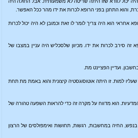
ה יכול לוודא שזו היתה שריטה לא משמעותית. אבל החולה היה
כרת, והוא התחנן בפני הרופא לכרות את ידו מהר ככל האפשר.
פא אחראי הוא היה צריך לומר לו זאת וכמובן לא היה יכול לכרות
 זה סירב לכרות את ידו. מכיוון שלסכליש היה עניין במצבו של
שבון. ועדיין הפציינט מת.
י שעליו למות. זו היתה אוטוסוגסטיה קיצונית והוא באמת מת תחת
המדעיות. הוא מדווח על מקרה זה כדי להראות השפעה טהורה של
ן בנפש, החיה במחשבות, רגשות, תחושות ואימפולסים של הרצון