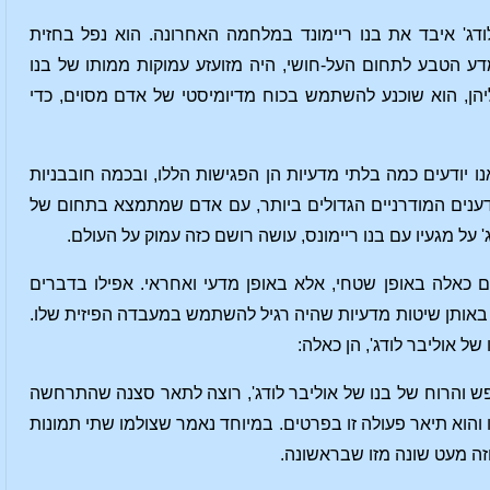
דג' איבד את בנו ריימונד במלחמה האחרונה. הוא נפל בחזית
דע הטבע לתחום העל-חושי, היה מזועזע עמוקות ממותו של בנו
ליהן, הוא שוכנע להשתמש בכוח מדיומיסטי של אדם מסוים, כדי
נו יודעים כמה בלתי מדעיות הן הפגישות הללו, ובכמה חובבניות
דענים המודרניים הגדולים ביותר, עם אדם שמתמצא בתחום של
על מגעיו עם בנו ריימונס, עושה רושם כזה עמוק על העולם.
 כאלה באופן שטחי, אלא באופן מדעי ואחראי. אפילו בדברים
באותן שיטות מדעיות שהיה רגיל להשתמש במעבדה הפיזית שלו.
 אוליבר לודג', הן כאלה:
נפש והרוח של בנו של אוליבר לודג', רוצה לתאר סצנה שהתרחשה
ו והוא תיאר פעולה זו בפרטים. במיוחד נאמר שצולמו שתי תמונות
זה מעט שונה מזו שבראשונה.