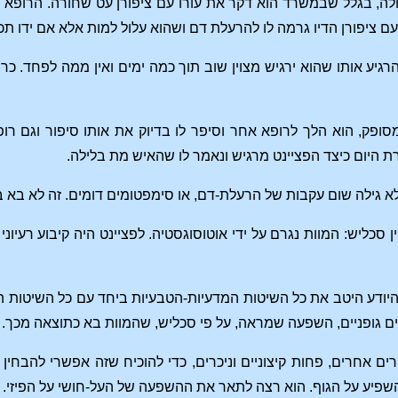
, בגלל שבמשרד הוא דקר את עורו עם ציפורן עט שחורה. הרופא הי
עם ציפורן הדיו גרמה לו להרעלת דם ושהוא עלול למות אלא אם ידו ת
רגיע אותו שהוא ירגיש מצוין שוב תוך כמה ימים ואין ממה לפחד. כרו
ופק, הוא הלך לרופא אחר וסיפר לו בדיוק את אותו סיפור וגם רופא
ת היום כיצד הפציינט מרגיש ונאמר לו שהאיש מת בלילה.
א גילה שום עקבות של הרעלת-דם, או סימפטומים דומים. זה לא בא בח
סכליש: המוות נגרם על ידי אוטוסוגסטיה. לפציינט היה קיבוע רעיונ
היודע היטב את כל השיטות המדעיות-הטבעיות ביחד עם כל השיטות 
ים גופניים, השפעה שמראה, על פי סכליש, שהמוות בא כתוצאה מכך.
ים אחרים, פחות קיצוניים וניכרים, כדי להוכיח שזה אפשרי להבחי
פיע על הגוף. הוא רצה לתאר את ההשפעה של העל-חושי על הפיזי.