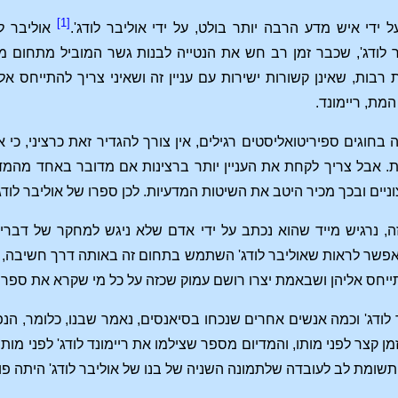
[1]
די איש מדע הרבה יותר בולט, על ידי אוליבר לודג'.
אוליבר לו
ר לודג', שכבר זמן רב חש את הנטייה לבנות גשר המוביל מתחום מ
רבות, שאינן קשורות ישירות עם עניין זה ושאיני צריך להתייחס א
מת, ריימונד.
בחוגים ספיריטואליסטים רגילים, אין צורך להגדיר זאת כרציני, כי א
ות. אבל צריך לקחת את העניין יותר ברצינות אם מדובר באחד מהמ
ים ובכך מכיר היטב את השיטות המדעיות. לכן ספרו של אוליבר לודג' 
ה, נרגיש מייד שהוא נכתב על ידי אדם שלא ניגש למחקר של דברים
 אפשר לראות שאוליבר לודג' השתמש בתחום זה באותה דרך חשיבה, 
חס אליהן ושבאמת יצרו רושם עמוק שכזה על כל מי שקרא את ספרו של
 לודג' וכמה אנשים אחרים שנכחו בסיאנסים, נאמר שבנו, כלומר, ה
ן קצר לפני מותו, והמדיום מספר שצילמו את ריימונד לודג' לפני מות
 תשומת לב לעובדה שלתמונה השניה של בנו של אוליבר לודג' היתה פו