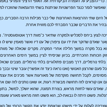
. כדי להצביע על העמדה הביקורתית ועל האופי הרציני והמדעי באמת
 שאפשר לומר כנגד הפרשנויות שניתנות בשתי הדוגמאות שהוזכרו למ
 היום שתי ההרצאות האחרונות שלי כבר מכילות הרבה הסברים, כך ש
הבהיר את הדברים שכבר הסברתי לכם מזווית אחרת.
ה לצוץ ביחס לסכליש ולמקרה שתיאר כ"מוות דרך אוטוסוגסטיה". נת
שער שאדם שדוקר את ידו עם ציפורן של עט דיו ואשר מאמין שיש לו ה
בוא בכל מקרה במשך הלילה אחרי המקרה. מקרים שכאלה של מוות פ
וק הכוחות ההכרתיים, בכיוון שניסיתי לציין במשך הימים האחרונים
לתי נורמליים, דרך מצבים פתולוגיים בלתי נורמליים. מצבים שכאל
כל פעם שהרצון האנושי (ואנו נראה כיצד זה אפשרי) עובר שינוי ובכך מ
מסוימים, לקבל תחושה מוקדמת של מאורעות אשר מכינים את עצמם
ם אנו קוראים לזה תחושה מבשרת רעות, או שאנו נותנים לזה שם אחר
 שאדם עשוי לחזות מראש, בצורת תמונה, שהוא יושלך, למשל, בתוך שב
הנלוות. פשוט היתה לו נבואת-לב, הוא פשוט חוזה מראש מאורע שעו
צריכה לעלות על ידי מישהו שבאמת יודע את הקשר הרוחי של האד