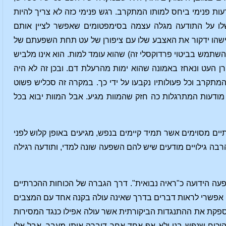
ות פנימי ביחס למותו המתקרב. רגש פנימי כזה לא צריך להיות
לו על התודעה מגלה עצמה בסימפטומים שאפשר לציין אותם
ישהו ידקור את האצבע שלו עם ציפורן של עט תחת השפעתם של
שתמש בביטוי פרדוקסלי זה) שהוא עומד למות. הוא אינו מלביש
רן העט ונאחז באמונה שהוא ימות מהרעלת דם. ובכן זה לא היה
קרב וכל פעולותיו נקבעו על ידי כך. במקרה זה סכליש פשוט
ודעות המתרגלות כה חזק שהמוות מגיע. אבל המוות יבוא בכל
ים מסוימים אשר תמיד קיימים בנפש, מגיעים באופן קלוש לפני
בה גילויים מודעים שיש להם השפעה שונה למדי, ותודעה רגילה
פעה הידועה כ"ראיה נבואית". דרך הגברה של הכוחות ההכרתיים
ה אפשרי לראות דברים בדרך שאינה עולה בקנה אחד עם המצבים
מספקת את ההתנגדות הביקורתית אשר עולה אפילו כנגד המסירות
 הוא השתמש באקספרימנטוס קרויזיס [experimentum crucis] זה כדי להוכיח שנפש בנו ולא אף אחד אחר דיברה איתו מעבר. אבל אלו