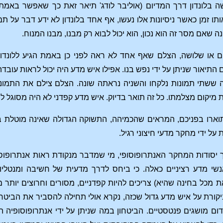
 בלונדון דרך המדיום (אוליבר לודג' תיאר זאת כך שאפשר באמת
ו זמן כאשר ניסיונות אלו נעשו, אף אחד בלונדון לא ידע דבר על תמ
ה שאם מסר זה הוא נכון, הוא יכול לבוא רק מבנו, מבנו המנוח.
או שלושה, הצלם שאף אחד לא ראה לפני כן באמת הגיע ללונדון. ה
ם התיאור שניתן על ידי נפש בנו. אפילו איש מדע היה יכול לראות עוב
ה ששתי תמונות נלקחו והשניה נראתה שונה. הצלם צילם את התמונה
 מיקום מצלמתו. כל זה תואר בדיוק. איש מדע קפדני לא היה מסוגל 
 תוארו בפניכם, המראים שהכמיהה, התשוקה הגדולה שאינה מוטלת
ל ידי מחקר מדעי חיצוני רגיל.
יסודות המחקר האנתרופוסופי, מי שמדבר מנקודת ראות אנתרופוסו
אנשי מדע רציניים כאלה. כי ביחס לדרך מדעית של חשיבה ומנטליו
ת מכל בחינה שהיא) צריכים להיות קפדניים, מסורים וחרוצים יותר 
ורת על איש מדע גדול שכזה, נקרא אולי תחילה להסביר את הביטחו
ם מושגים פנטסטיים. הביטחון במה שניתן על ידי אנתרופוסופיה ה