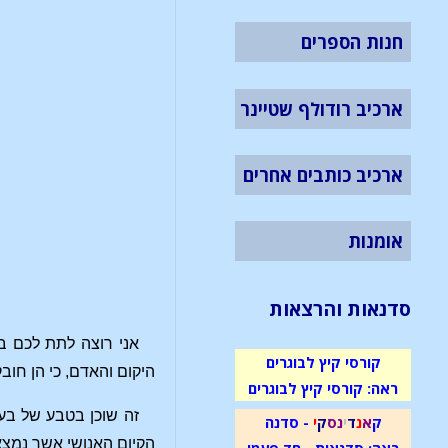
חנות הספרים
ארכיב רודולף שטיינר
ארכיב כותבים אחרים
אומנות
סדנאות והרצאות
אני רוצה לתת לכם ב
קורסי קיץ לבוגרים
היקום והאדם, כי הן חוב
ראה: קורסי קיץ לבוגרים
זה שוכן בטבע של בעי
ק
א
נ
ד
י
נ
ס
ק
י
- סדנה
הקיום האנושי אשר נמצ
ראה: סדנאות - חד פעמי