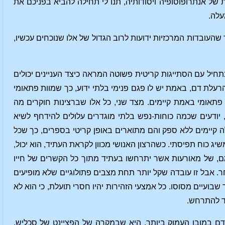
 של אנתרופוסופיה ויסודותיה, תנו לי תחילה להביא בפניכם את
עלה.
העובדות המרכזיות ידועות לרוב הגדול של אלו שנוכחים עכשיו,
חיל עם הסתייגות קריטית פשוטה המראה כיצד העניינים יכולים
רעלת דם, באמת יש לו פגם פנימי בלתי ידוע, כך שמוות פתאומי
תאומי באמת קיימים. מצד שני, כל אלו שברצינות חוקרים מה
, יודעים שכמה כוחות-נפש בלתי מוגדרים עלולים להידחף לשיא
ה קיימים ללא ספק והם מתוארים באופן קריטי בספרים, כך שכל
שיג כוח תפיסתי. כשהרצון האנושי מכוון לקראת העתיד, הוא יכול,
, של מאורעות אשר יתרחשו בעתיד מתוך כל הקשרים של חייו
. אבל זו עובדה שקל יותר תחת מצבים פתולוגיים שלא מופיעים
ועיים מסוסו. כל אמצעי הזהירות יהיו חסרי תועלת, כי הוא לא
מד להתרחש.
ם במובן העמוק ביותר, היא שבמקרה של הפציינט של סכליש,