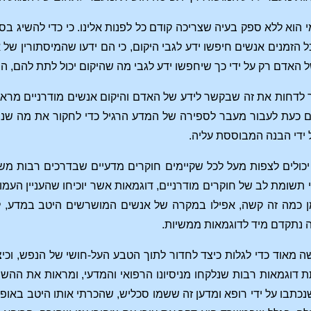
 הוא ללא ספק בעיה שצריכה קודם כל לפנות אלינו. כי כדי להשיג ב
 הזמנים אנשים חיפשו ידע לגבי היקום, כי הם ידעו שהמיסתורין של 
ל האדם רק על ידי כך שיחפשו ידע לגבי מה שהיקום יכול לתת להם, ה
לדחות את זה שבקשר לידע של האדם והיקום אנשים מודרניים מראים 
 כעת לעבור מעבר לספירה של המדע הרגיל כדי לחקור את מה שנמצא
 ידי הבנה המבוססת עליה.
 יכולים לצפות מעל לכל שקיימים חוקרים מדעיים שבדרכים רבות מ
י תשומת לב של חוקרים מודרניים, דוגמאות אשר יוכיחו שהעניין הע
מן כמה זה קשה, אפילו במקרה של אנשים המושרשים היטב במדע, לח
 נתקדם מיד לדוגמאות ממשיות.
ה מאוד כדי לגלות כיצד לחדור לתוך הטבע העל-חושי של הנפש, ו
תת דוגמאות רבות שנלקחו מניסיונו הרפואי והמדעי, ומראות את ההש
תבו על ידי רופא ומדען זה ששמו סכליש, שהכרתי אותו היטב באופ