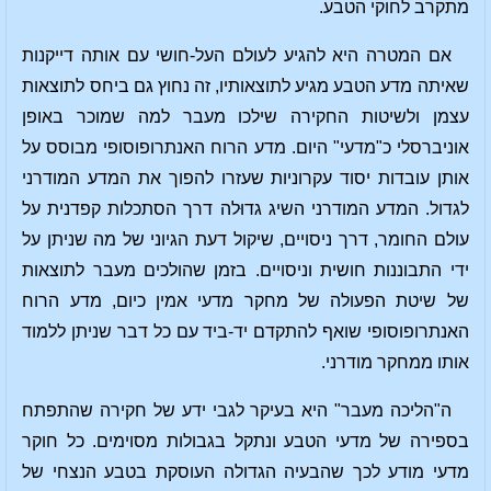
מתקרב לחוקי הטבע.
אם המטרה היא להגיע לעולם העל-חושי עם אותה דייקנות
שאיתה מדע הטבע מגיע לתוצאותיו, זה נחוץ גם ביחס לתוצאות
עצמן ולשיטות החקירה שילכו מעבר למה שמוכר באופן
אוניברסלי כ"מדעי" היום. מדע הרוח האנתרופוסופי מבוסס על
אותן עובדות יסוד עקרוניות שעזרו להפוך את המדע המודרני
לגדול. המדע המודרני השיג גדוּלה דרך הסתכלות קפדנית על
עולם החומר, דרך ניסויים, שיקול דעת הגיוני של מה שניתן על
ידי התבוננות חושית וניסויים. בזמן שהולכים מעבר לתוצאות
של שיטת הפעולה של מחקר מדעי אמין כיום, מדע הרוח
האנתרופוסופי שואף להתקדם יד-ביד עם כל דבר שניתן ללמוד
אותו ממחקר מודרני.
ה"הליכה מעבר" היא בעיקר לגבי ידע של חקירה שהתפתח
בספירה של מדעי הטבע ונתקל בגבולות מסוימים. כל חוקר
מדעי מודע לכך שהבעיה הגדולה העוסקת בטבע הנצחי של