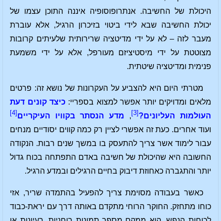
היכולת של החשיבה. אנתרופוסופיה איננה התוכן עצמו של
יכולת החשיבה שבא לידי ביטוי בזיכרון הרגיל, אלא עוברת
מעבר לזה – לא על ידי מדיטציה שרירותית שלעיתים קרובות
מצוטטת על ידי מיסטיציזם מעורפל, אלא על ידי משמעת
פנימית ומדיטציה שיטתית.
מטרתי היום היא להצביע על העקרונות של נושא זה: פרטים
מלאים ומדויקים יותר אפשר למצוא בספריי:
כיצד קונים דעת
[4]
[3]
העולמות העליונים?
,
מדע הנסתר בקוויו העיקריים
ועוד אחרים. כעת זה אפשרי לציין רק כמה קווים יסודיים מנחים
עבור לימוד אשר צריך להתעסק בו במשך שנים רבות. הנקודה
החשובה היא שהיכולת של חשיבה באדם התפתחה בכוח גדול
יותר והתגברה כאחוזת דיבוק בחיים הרגילים ובמדע הרגיל.
כאשר בעבודה מסוימת צריך להפעיל בהתמדה שריר, אזי
כוחו מתחזק. החוקר הרוחי מתקדם באותה דרך עם יראת-כבוד
לכוחות הנפש. הוא ממקם מספר תמונות רוחניות, רעיונות או