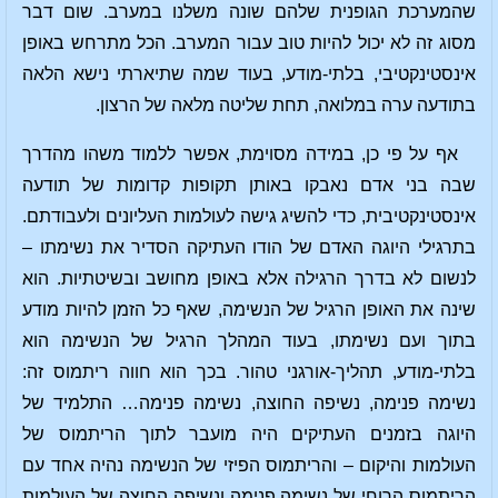
שהמערכת הגופנית שלהם שונה משלנו במערב. שום דבר
מסוג זה לא יכול להיות טוב עבור המערב. הכל מתרחש באופן
אינסטינקטיבי, בלתי-מודע, בעוד שמה שתיארתי נישא הלאה
בתודעה ערה במלואה, תחת שליטה מלאה של הרצון.
אף על פי כן, במידה מסוימת, אפשר ללמוד משהו מהדרך
שבה בני אדם נאבקו באותן תקופות קדומות של תודעה
אינסטינקטיבית, כדי להשיג גישה לעולמות העליונים ולעבודתם.
בתרגילי היוגה האדם של הודו העתיקה הסדיר את נשימתו –
לנשום לא בדרך הרגילה אלא באופן מחושב ובשיטתיות. הוא
שינה את האופן הרגיל של הנשימה, שאף כל הזמן להיות מודע
בתוך ועם נשימתו, בעוד המהלך הרגיל של הנשימה הוא
בלתי-מודע, תהליך-אורגני טהור. בכך הוא חווה ריתמוס זה:
נשימה פנימה, נשיפה החוצה, נשימה פנימה… התלמיד של
היוגה בזמנים העתיקים היה מועבר לתוך הריתמוס של
העולמות והיקום – והריתמוס הפיזי של הנשימה נהיה אחד עם
הריתמוס הרוחי של נשימה פנימה ונשיפה החוצה של העולמות