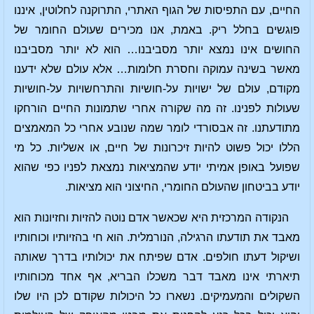
החיים, עם התפיסות של הגוף האתרי, התרוקנה לחלוטין, איננו
פוגשים בחלל ריק. באמת, אנו מכירים שעולם החומר של
החושים אינו נמצא יותר מסביבנו… הוא לא יותר מסביבנו
מאשר בשינה עמוקה וחסרת חלומות… אלא עולם שלא ידענו
מקודם, עולם של ישויות על-חושיות והתרחשויות על-חושיות
שעולות לפנינו. זה מה שקורה אחרי שתמונות החיים הורחקו
מתודעתנו. זה אבסורדי לומר שמה שנובע אחרי כל המאמצים
הללו יכול פשוט להיות זיכרונות של חיים, או אשליות. כל מי
שפועל באופן אמיתי יודע שהמציאות נמצאת לפניו כפי שהוא
יודע בביטחון שהעולם החומרי, החיצוני הוא מציאות.
הנקודה המרכזית היא שכאשר אדם נוטה להזיות וחזיונות הוא
מאבד את תודעתו הרגילה, הנורמלית. הוא חי בהזיותיו וכוחותיו
ושיקול דעתו חולפים. אדם שפיתח את יכולותיו בדרך שאותה
תיארתי אינו מאבד דבר משכלו הבריא, אף אחד מכוחותיו
השקולים והמעמיקים. נשארו כל היכולות שקודם לכן היו שלו