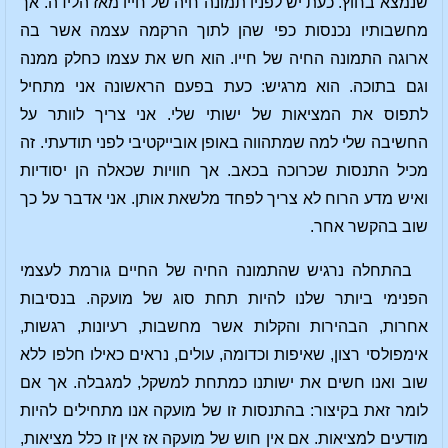
שנמצא בחוץ. כעת יש לפניו תמונה חיה של חייו מאז הלידה. אך
מחשבותיו נכנסות כפי שהן לתוך הרקמה עצמה אשר בה
ארוגה התמונה החיה של חייו. הוא חש את עצמו כחלק ממנה
וגם בתוכה. הוא מרגיש: כעת בפעם הראשונה אני מתחיל
לתפוס את המציאות של ישותי שלי. אני צריך לוותר על
החשיבה שלי למה שמתהווה באופן אובייקטיבי לפני תודעתי. זה
מכיל התנסות שכרוכה בכאב. אך חוויות שכאלה הן יסודיות
ואיש מדע הרוח לא צריך לפחד מלשאת אותן. אני אדבר על כך
שוב בהקשר אחר.
בהתחלה נרגיש שהתמונה החיה של החיים גורמת לעצמי
הפנימי ביותר שלנו להיות תחת סוג של מועקה. בנסיבות
אחרות, הבהירות והקלות אשר מחשבות, רעיונות, רגשות,
אימפולסי רצון, שאיפות וכדומה, עולים, נראים כאילו חלפו ללא
שוב ואנו חשים את ישותנו כמתחת למשקל, למגבלה. אך אם
לומר זאת בקיצור: בהתנסות זו של מועקה אנו מתחילים להיות
מודעים למציאות. אם אין חוש של מועקה אז אין זו כלל מציאות,