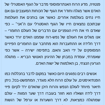
פנטזיה, מדע הרוח האנתרופוסופי מדבר על הגוף האסטרלי של
האדם אשר מגלה וחודר את הגוף של הכוחות המעצבים גם אם
חייו נחים בעולמות אחרים. כאשר אנו בוחנים את העולמות
שבתוכם נמצאים חייו של הגוף האסטרלי עם ה"אני" – כפי
שאדם חי את חייו הגופניים עם הדברים של העולם החומרי –
אנו מגלים את העולם של נפש-רוח שממנו האדם יורד כאשר
דרך הלידה או ההתעברות הוא מתחבר עם החומרים הפיזיים
המסופקים על ידי האב והאם. בתפיסה ישירה – אשר כפי
שאמרתי, עומדת במבחן של ההיגיון האנושי הבריא – מתגלה
הגרעין הנצחי, בן האלמוות של ישות האדם.
אנשים רבים נפגעים היום כאשר במקום לדבר בהכללות כמו
הפנתיאיסטים, על עולם הרוח הלא מוגדר, המתפשט-בכל, ניתן
תיאור מיוחד לעולם הנפש והרוח היכן שהאדם ירד לקיום פיזי
דרך לידה ושאליו הוא חוזר בעוברו דרך שער המוות – עולם
שמתגלה כמציאות, לא דרך השערות או ערפל של רגשות