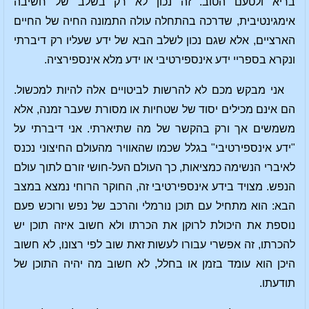
בריא ולטעם הטוב. זה נכון לא רק בשלב של חשיבה
אימגינטיבית, שדרכה בהתחלה עולה התמונה החיה של החיים
הארציים, אלא שגם נכון לשלב הבא של ידע שעליו רק דיברתי
ונקרא בספריי ידע אינספירטיבי או ידע מלא אינספירציה.
אני מבקש מכם לא להרשות לביטויים אלה להיות למכשול.
הם אינם מכילים יסוד של שטחיות או מסורת שעבר זמנה, אלא
משמשים אך ורק בהקשר של מה שתיארתי. אני דיברתי על
"ידע אינספירטיבי" בגלל שכמו שהאוויר מהעולם החיצוני נכנס
לאיברי הנשימה כמציאות, כך העולם העל-חושי זורם לתוך עולם
הנפש. מצויד בידע אינספירטיבי זה, החוקר הרוחי נמצא במצב
הבא: הוא מתחיל עם תוכן נורמלי והרכב של נפש ורוכש פעם
נוספת את היכולת לרוקן את הכרתו ולא חשוב איזה תוכן יש
להכרתו, זה אפשרי עבורו לעשות זאת שוב לפי רצונו, לא חשוב
היכן הוא עומד בזמן או בחלל, לא חשוב מה יהיה התוכן של
תודעתו.