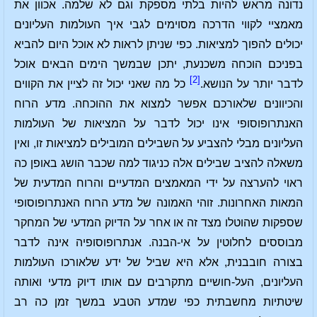
נדונה מראש להיות בלתי מספקת וגם לא שלמה. אכוון את
מאמציי לקווי הדרכה מסוימים לגבי איך העולמות העליונים
יכולים להפוך למציאות. כפי שניתן לראות לא אוכל היום להביא
בפניכם הוכחה משכנעת, יתכן שבמשך הימים הבאים אוכל
[2]
לדבר יותר על הנושא.
כל מה שאני יכול זה לציין את הקווים
והכיוונים שלאורכם אפשר למצוא את ההוכחה. מדע הרוח
האנתרופוסופי אינו יכול לדבר על המציאות של העולמות
העליונים מבלי להצביע על השבילים המובילים למציאות זו, ואין
משאלה להציב שבילים אלה כניגוד למה שכבר הושג באופן כה
ראוי להערצה על ידי המאמצים המדעיים והרוח המדעית של
המאות האחרונות. זוהי האמונה של מדע הרוח האנתרופוסופי
שספקות שהוטלו מצד זה או אחר על הדיוק המדעי של המחקר
מבוססים לחלוטין על אי-הבנה. אנתרופוסופיה אינה לדבר
בצורה חובבנית, אלא היא שביל של ידע שלאורכו העולמות
העליונים, העל-חושיים מתקרבים עם אותו דיוק מדעי ואותה
שיטתיות מחשבתית כפי שמדע הטבע במשך זמן כה רב