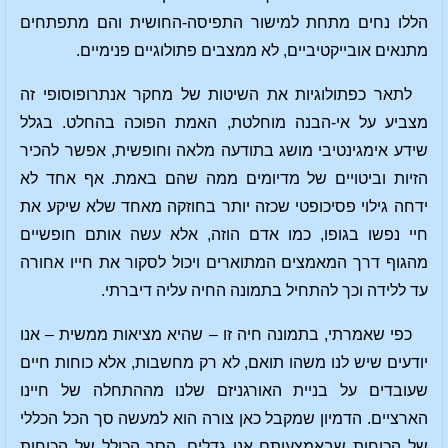
הללו נחים מתחת למישור התפיסה-החושית והם מתפתחים
מתנאים אובייקטיביים, לא ממצבים פתולוגיים פנימיים.
לתאר כפתולוגיות את השיטות של מחקר אנתרופוסופי זה
מצביע על אי-הבנה מוחלטת, האמת הפוכה בהחלט. בגלל
שידע אימגינטיבי מושג בתודעה מלאה וחופשית, אפשר להכיר
הזיות וביטויים של מדיומים ממה שהם באמת. אף אחד לא
ידחה גילוי פסיכופטי שכזה יותר בחוזקה מאחד שלא שיקע את
חיי נפשו בגופו, כמו אדם הוזה, אלא עשה אותם חופשיים
מהגוף דרך המאמצים המתוארים ויכול לסקור את חייו אחורה
עד ללידה וכך להתחיל בתמונה החיה עליה דיברתי.
כפי שאמרתי, בתמונה חיה זו – שהיא מציאות ממשית – אנו
יודעים שיש לנו משהו תואם, לא רק מחשבות, אלא כוחות חיים
שעובדים על בניית האורגניזם שלנו מההתחלה של חיינו
הארציים. הדמיון שמקבל כאן צורה הוא למעשה סך הכל הכללי
של הכוחות שבאמצעותם אנו גדלים, הסך הכולל של הכוחות