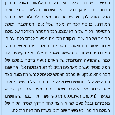
הנפש – שבדרך כלל ידוע כבעיית האלמוות, כגורל, במובן
הרחב יותר, מכאן, כבעיה של העולמות העליונים – כל חוקר
מדעי מודע לכך שבעיה זו נחה מעבר לגבולות של המדע
המודרני. בנוסף לכך זה מוכר שכל אופן המחשבה, יכולת
התפיסה, הכוח של הידע עצמו, הכל התפתח ממחקר של עולם
החומר של החושים ובנקודה מסוימת מגיעים לגבול בלתי עביר.
אנתרופוסופיה נמצאת בהסכמה מוחלטת עם אנשי המדע
המודרניים כשמדובר באישור שגבולות אלו באמת קיימים, עד
כמה שהתודעה היומיומית של האדם נוגעת בדבר. בעולם של
הפילוסופיה נעשים מאמצים רבים לחרוג מגבולות אלו. אך שום
דבר מהאינטלקט או מהלב האנושי לא יכול לנחש מה מונח בצד
ההוא של עולם החושים שיכול לעמוד במבחן של חיפוש ומחקר.
אי-הכשירות של השערה שכזו נבגדת מעל הכל בכך שהיא
מגיעה לריקנות. האינטלקט מרגיש שזה תלוי במה שהחושים
מעבירים ובכל פעם שהוא רוצה לחדור דרך שטיח הקיר של
העולם החומרי, לא נשאר שום תוכן בשדה התודעה הרגילה.