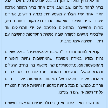
זה לא נחוץ להקדיש זמן רב בכל יום לתרגילים אלה, אבל
צריך לחזור עליהם שוב ושוב. אדם אחד צריך תקופה ארוכה
יותר, אחר ישיג הצלחה משמעותית בכמה חודשים, אחרים
יצטרכו שנים. העיקרון הוא אותו הדבר בכל מקום: כוחות הנפש,
כוחות החשיבה, מתחזקים בפנימם על ידי התרגילים עד
שלבסוף מגיעים לנקודה שבה נעשית התקדמות לחשיבה עם
דימיון, חשיבה אימגינטיבית.
קראתי להתפתחות זו "חשיבה אימגינטיבית" בגלל שאדם
נהיה מודע במידה מסוימת שהמחשבות נהיות חופשיות
מההפשטות והאינטלקטואליזם שהן מלאות בהן בחיים הרגילים
ובמדע הרגיל. מחשבות טהורות מתחילות בהדרגה להיות
מוארות על ידי תכולה של תמונות, מחוממות על ידי חיים
זוהרים, כממשיים מכל בחינה כתמונות וחיוניות פנימית הנוצרת
על ידי רשמי-חושים חיצוניים.
זה חשוב מאוד לזכור זאת, כי כולנו יודעים שכאשר תשומת