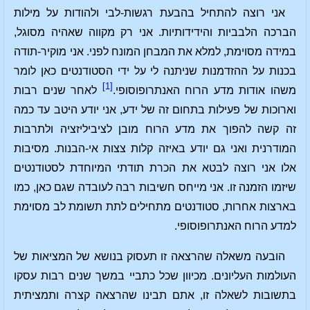
אני רוצה להתחיל בהבעת רגשות-לבי ולהודות על מילות
הברכה הלבביות והידידותיות. אני רק מקווה שאהיה מסוגל,
במידה מסוימת, למלא את המבחן המונח לפני. אני מוקיר-תודה
בכנות על ההזדמנות שניתנה לי על ידי הסטודנטים כאן לומר
[1]
משהו אודות מדע הרוח האנתרופוסופי.
לאחר שנים רבות
וארוכות של פעילות בתחום זה של ידע, אני יודע היטב עד כמה
זה קשה להפוך את מדע הרוח מובן לציביליזציה ולתרבות
המודרנית ואני גם יודע באיזה קלות צצות אי-הבנות. מסיבות
אלו אני רוצה לבטא את הכרת תודתי המיוחדת לסטודנטים
שיזמו הזמנה זו. אני מייחס חשיבות רבה לעובדה שגם כאן, כמו
בארצות אחרות, סטודנטים מתחילים לתת תשומת לב מסוימת
למדע הרוח האנתרופוסופי.
הובעה משאלה שהרצאה זו תעסוק בנושא של המציאות של
העולמות העליונים. מכיוון שכל כתביי במשך שנים רבות עסקו
בתשובות לשאלה זו, אתם תבינו שהרצאה קצרה ותמציתית