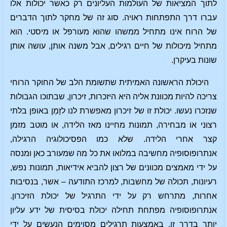
לתוך המציאות של העולמות העליונים רק כאשר יכולות אלו
עברו דרך התפתחות ראויה. סוג זה של מחקר לתוך הדברים
של הרוח אינו מתחיל ממשהו שהוא מעורפל או מיסטי. הוא
מתחיל מיכולות של חיים רגילים, אבל משנה אותן, עושה אותן
שונות בעיקרן.
היכולת הראשונה האמיתית שתשומת הלב של החוקר הרוחי
צריכה להיות מכוונת אליה היא היזכרות, זיכרון, שבתוכו הגבולות
שנזכרו נעשו. יכולת זו של זיכרון מאפשרת לנו לזָמֵן באופן בלתי
רצוני או מבחירה, תמונות מחיינו מאז הלידה, או מוטב מזמן
קצר אחרי הלידה. שלא כמו הפסיכולוגיה הרגילה,
אנתרופוסופיה מחשיבה במלואו את כל מה שמעורב כאן ומנסה
על ידי מאמצים מכוונים של רצון להביא אידיאות, תמונות נפש,
רעיונות, תכולה של מחשבות, למרכז התודעה – אשר, בנסיבות
אחרות, מתרחש רק על ידי התרגיל של יכולת הזיכרון.
אנתרופוסופיה מפתחת תחילה יכולת בסיסית של ידע עליון
יותר בדרך זו, באמצעות תרגילים מסוימים הנעשים על ידי