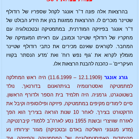
בהרצאות אלה פונה ד"ר אונגר לקהל שספריו של רודולף
שטיינר מוכרים לו. ההרצאות ממזגות בהן את הידע הבולט של
ד"ר אונגר בפיזיקה המודרנית, במתמטיקה ובטכנולוגיה עם
מחקריו של רודולף שטיינר וכמובן, עם ראייתו המעמיקה של
המחבר. לקוראים שאינם מכירים את כתבי רודולף שטיינר
מומלץ לקרוא את 'גוף נפש רוח' ואת 'מדע הנסתר בקוויו
העיקריים' – כהכנה להבנת הרצאות אלו.
גורג אונגר
(12.1.1909 – 11.6.1999) היה ראש המחלקה
למתמטיקה ואסטרונומיה בגיתהאנום בדורנאך. נולד
בשטוטגרט, גרמניה. היה תלמיד בית הספר ולדורף הראשון.
סיים לימודים מקיפים במתמטיקה, פיזיקה ופילוסופיה וקיבל את
הדוקטורט בצירך. לאחר 10 שנות הוראה בציריך הוא הפך
לאזרח שוויצרי ובשנת 1955 נסע לארה"ב ללמודי קיברנטיקה.
(מדע מנגנוני השליטה באדם ובטכניקה) מגזר יצירותיו נע
מהיסודות האפיסטמולוגיים של המתמטיקה והפיזיקה ועד