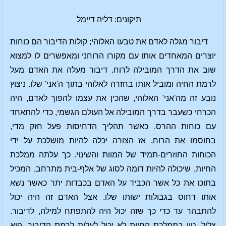
תיקונים: דליה דיימל
דיבור מגלה לאדם את טבעו האלוהי; קולות הדיבור הם כוחות
יוצרים המאחדים אותו עם מקורו הרוחני ומאפשרים לו למצוא
שוב את הדרך המובילה לרוח. דיבור מעלה את האדם מעל
לרמת החיה ומוביל אותו בחזרה לאלוהי בתוך ה'אני' שלו. ניצוץ
נובע זה מה'אני' האלוהי, שהכין את עצמו להפוך לאדם, היה
הכרחי כשעבר בדרך המובילה אל העולם הגשמי, כדי להתאחד
עם כוחות ההרס. כאשר תהליך הדחיסות פעל חזק מדי,
בחוסמו את הרוח, אז הצורה יכלה להיות מושלכת על ידי
הכוחות החוזרים-תמיד של המוות והשינוי. כך עלתה ממלכת
החיות, שיכולה להיות דומה לסוג של אלף-בית מתרחב, המכיל
בתוכו את כל אשר הכביד על האדם בכבדות יתר כאשר נשא
אותו דחוס בגבולות ישותו שלו. אצל האדם זה היה יכול
להתבהר עד כדי כך שזה יכול היה להתפתח למילה, לדיבור.
צליל, טון בממלכת החיות לא יכול לעלות לרמת הדיבור. הוא