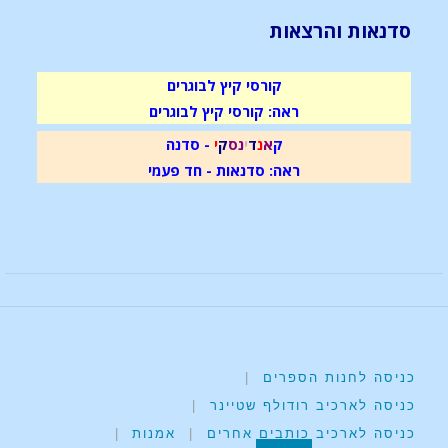
סדנאות והרצאות
קורסי קיץ לבוגרים
ראה: קורסי קיץ לבוגרים
ק
א
נ
ד
י
נ
ס
ק
י
- סדנה
ראה: סדנאות - חד פעמי
כניסה לחנות הספרים
|
כניסה לארכיב רודולף שטיינר
|
כניסה לארכיב כותבים אחרים
|
אמנות
|