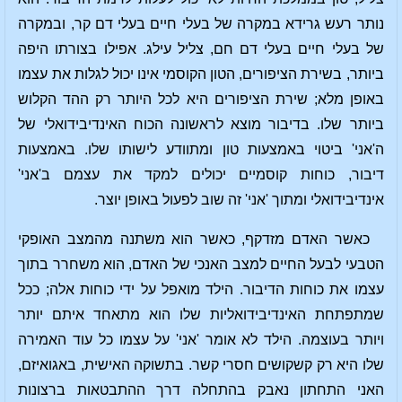
נותר רעש גרידא במקרה של בעלי חיים בעלי דם קר, ובמקרה
של בעלי חיים בעלי דם חם, צליל עילג. אפילו בצורתו היפה
ביותר, בשירת הציפורים, הטון הקוסמי אינו יכול לגלות את עצמו
באופן מלא; שירת הציפורים היא לכל היותר רק ההד הקלוש
ביותר שלו. בדיבור מוצא לראשונה הכוח האינדיבידואלי של
ה'אני' ביטוי באמצעות טון ומתוודע לישותו שלו. באמצעות
דיבור, כוחות קוסמיים יכולים למקד את עצמם ב'אני'
אינדיבידואלי ומתוך 'אני' זה שוב לפעול באופן יוצר.
כאשר האדם מזדקף, כאשר הוא משתנה מהמצב האופקי
הטבעי לבעל החיים למצב האנכי של האדם, הוא משחרר בתוך
עצמו את כוחות הדיבור. הילד מואפל על ידי כוחות אלה; ככל
שמתפתחת האינדיבידואליות שלו הוא מתאחד איתם יותר
ויותר בעוצמה. הילד לא אומר 'אני' על עצמו כל עוד האמירה
שלו היא רק קשקושים חסרי קשר. בתשוקה האישית, באגואיזם,
האני התחתון נאבק בהתחלה דרך ההתבטאות ברצונות