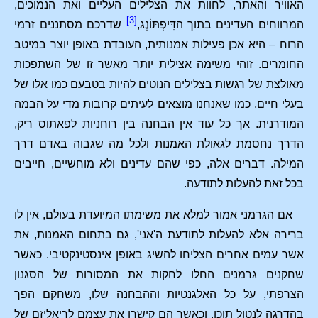
האוויר והאתר, לחוות את הצלילים העליים ואת הנמוכים,
[3]
המרווחים העדינים בתוך הדִּיפְתּוֹנְג,
שדרכם מסתננים זרמי
הרוח – היא אכן פעילות אמנותית, העובדת באופן יוצר במיטב
החומרים. זוהי משימה אצילית יותר מאשר זו של השתפכות
מאולצת של רגשות בצלילים הנוטים להיות בטבעם כמו אלו של
בעלי חיים, כמו שאנחנו מוצאים לעיתים קרובות מדי על הבמה
המודרנית. אך כל עוד אין הבחנה בין רוחניות לפאתוס ריק,
הדרך נחסמת לגאולת האמנות ולכל מה שגבוה באדם דרך
המילה. דברים אלה, כפי שהם עדינים ולא מוחשיים, חייבים
בכל זאת להעלות לתודעה.
אם הגרמני אמור למלא את משימתו המיועדת בעולם, אין לו
ברירה אלא להעלות לתודעת ה'אני', גם בתחום האמנות, את
אשר עמים אחרים הצליחו להשיג באופן אינסטינקטיבי. כאשר
שחקנים גרמנים החלו לחקות את המסורות של הסגנון
הצרפתי, על כל האלגנטיות וההבחנה שלו, משחקם הפך
בהדרגה לנטול תוכן. וכאשר הם קישרו את עצמם לריאליזם של