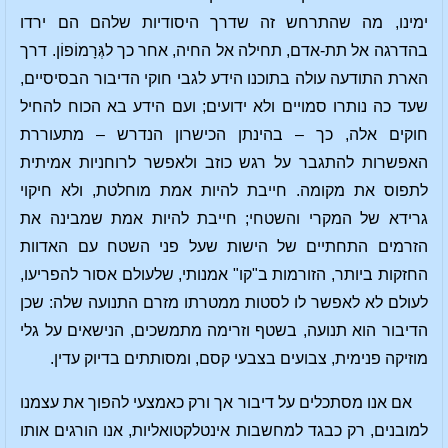
ימינו, מה שהתרחש זה שדרך היסודיות שלהם הם ירדו
בהדרגה אל תת-אדם, תחילה אל החיה, אחר כך לגְּרָמוֹפוֹן. דרך
הארת התודעה עולה בתוכנו הידע לגבי חוקי הדיבור הבסיסיים,
שעד כה נותרו סמויים ולא ידועים; ועם הידע בא הכוח להחיל
חוקים אלה, כך – בהינתן הכישרון הנדרש – מתעוררת
האפשרות להתגבר על רגש כוזב ולאפשר לרוחניות אמיתית
לתפוס את מקומה. חייבת להיות אמת מוחלטת, ולא חיקוי
גרידא של המקרי והשטחי; חייבת להיות אמת שמבינה את
הזרמים התחתיים של הישות שעל פני השטח עם האדוות
החזקות ביותר, הזורמות ב"קו" אמנותי, שלעולם אסור להפריעו,
לעולם לא לאפשר לו לסטות ממטרתו מזרם התנועה שלה: שכן
הדיבור הוא תנועה, בשטף וזרימה מתמשכים, הנישאים על גלי
מוזיקה פנימית, צבועים בצבעי קסם, ומסותתים בדיוק עדין.
אם אנו מסתכלים על דיבור אך ורק כאמצעי להפוך את עצמנו
למובנים, רק כבגד למחשבות אינטלקטואליות, אנו הורגים אותו