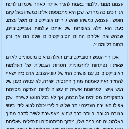
עצמנו ממנה, ללמוד באמת להכיר אותה. לאחר שלמדנו לדעת
אנו זוכים בה מחדש, שכן היא מתכופפת אלינו כמשהו בעל קיום
חופשי, עצמאי, כמשהו שהשיג חיים אובייקטיביים משל עצמו.
כעת הוא מלא באוצרות של אותם עולמות אובייקטיביים,
שבהשוואה אליהם החיים הסובייקטיביים שלנו הם אך ורק
תחום דל ומכווץ.
אכן חיי הנפש הסובייקטיביים האלה נראים מונוטוניים לאדם
שאוזניו נפתחות להרמוניות חסרות הגבולות של העולמות
האובייקטיביים, עם עושרם החי של גווני-הצבע. אדם כזה ישאף
להחזיר זאת לאמנות מתוך התנסות ישירה, לא עטויה בענן של
רגש אישי. לפרשנות אישית זו עשויה להיות הצדקה מסוימת
בתפקידים מסוימים על הבמה, אך לא בכל הנוגע לשירה; שכן
אפילו האווירה העדינה יותר של שיר לירי יכולה לבוא לידי ביטוי
בצורה הטובה ביותר בכך שהיא מאפשרת לשיר לדבר מתוך
האלמנטים המובנים שלו, מתוך הריתמוסים והצלילים שאליהם