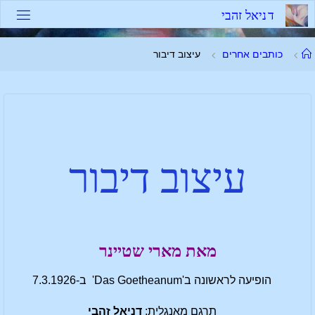
ד
נ
י
א
ל
ז
ה
ב
י
כותבים אחרים
עיצוב דיבור
עיצוב דיבור
מאת
מארי שטיינר
הופיעה לראשונה ב'Das Goetheanum' ב-7.3.1926
תרגם מאנגלית:
דניאל זהבי