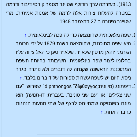
1913). בעזרתה ערך רודולף שטיינר מספר קורסי דיבור ודרמה
במטרה להעלות צורות אלה לרמה של אמנות אמיתית. מרי
שטיינר נפטרה ב-27 בדצמבר 1948.
שפה מלאכותית שהומצאה כדי להופכה לבינלאומית.
↑
היא שפה מתוכננת, שהומצאה בשנת 1879 על ידי הכומר
הגרמני יוהאן מרטין שלאייר. שלאייר טען כי האל ציווה עליו
בחלומו ליצור שפה בינלאומית. חשיבותה בהיותה השפה
המתוכננת הראשונה שקנתה לה דוברים ולא נותרה בגדר
ניסוי. היום יש לשפה עשרות ספורות של דוברים בלבד.
↑
דיפתונג (מיוונית:diphthongos "δίφθογγος" שפרושו "עם
שני צלילים" או "עם שני טונים", בעברית: דו-תנועה) הוא
מונח בפונטיקה שמתייחס לרצף של שתי תנועות הנהגות
כהברה אחת.
↑