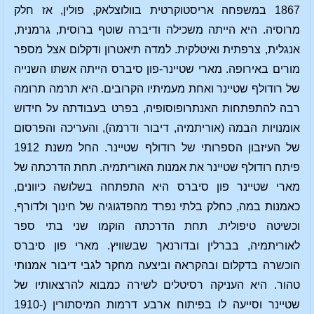
1867 במשפחה אריסטוקרטית בוולוצלאק, פולין, אז חלק
מרוסיה. היא הייתה משכילה ודיברה שוטף ברוסית, גרמנית,
אנגלית, צרפתית ואיטלקית. למדה תיאטרון ודקלום אצל מספר
מורים באירופה. מארי שטיינר-פון סיברס הייתה אשתו השנייה
של רודולף שטיינר ואחת מעמיתיו הקרובים. היא תרמה תרומה
רבה להתפתחות האנתרופוסופיה, בפרט בעבודתה על חידוש
אומנויות הבמה (אוריתמיה, דיבור ודרמה), והעריכה והפרסום
של העיזבון הספרותי של רודולף שטיינר. החל משנת 1912
פיתח רודולף שטיינר את אמנות האוריתמיה. תחת הדרכתה של
מארי שטיינר פון סיברס היא התפתחה בשלושה כיוונים,
כאמנות במה, כחלק בלתי נפרד מהפדגוגיה של חינוך ולדורף,
וכשיטה טיפולית. תחת הדרכתה הוקמו שני בתי ספר
לאוריתמיה, בברלין ובדורנאך שבשוויץ. מארי פון סיברס
הוכשרה בדקלום ובהקראה וביצעה מחקר לגבי דיבור אמנותי
טהור. היא העניקה רסיטלים לשירה כמבוא להרצאותיו של
שטיינר וסייעה לו בפיתוח ארבע דרמות המיסתורין (1910-