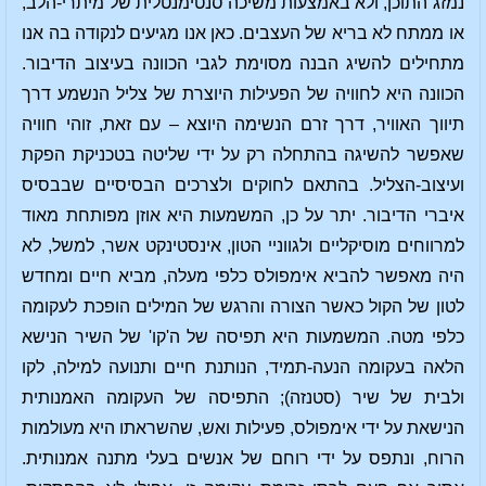
נמזג התוכן, ולא באמצעות משיכה סנטימנטלית של מיתרי-הלב,
או ממתח לא בריא של העצבים. כאן אנו מגיעים לנקודה בה אנו
מתחילים להשיג הבנה מסוימת לגבי הכוונה בעיצוב הדיבור.
הכוונה היא לחוויה של הפעילות היוצרת של צליל הנשמע דרך
תיווך האוויר, דרך זרם הנשימה היוצא – עם זאת, זוהי חוויה
שאפשר להשיגה בהתחלה רק על ידי שליטה בטכניקת הפקת
ועיצוב-הצליל. בהתאם לחוקים ולצרכים הבסיסיים שבבסיס
איברי הדיבור. יתר על כן, המשמעות היא אוזן מפותחת מאוד
למרווחים מוסיקליים ולגווניי הטון, אינסטינקט אשר, למשל, לא
היה מאפשר להביא אימפולס כלפי מעלה, מביא חיים ומחדש
לטון של הקול כאשר הצורה והרגש של המילים הופכת לעקומה
כלפי מטה. המשמעות היא תפיסה של ה'קו' של השיר הנישא
הלאה בעקומה הנעה-תמיד, הנותנת חיים ותנועה למילה, לקו
ולבית של שיר (סטנזה); התפיסה של העקומה האמנותית
הנישאת על ידי אימפולס, פעילות ואש, שהשראתו היא מעולמות
הרוח, ונתפס על ידי רוחם של אנשים בעלי מתנה אמנותית.