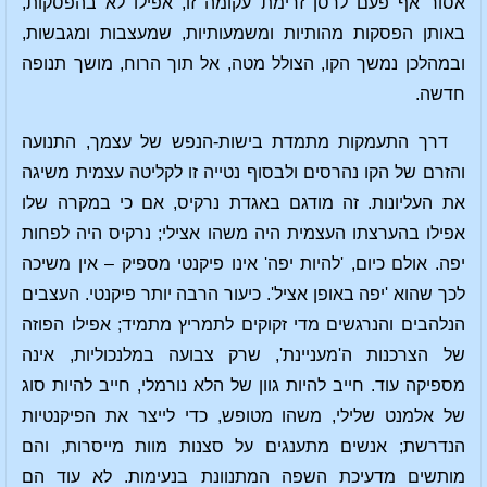
אסור אף פעם לרסן זרימת עקומה זו, אפילו לא בהפסקות,
באותן הפסקות מהותיות ומשמעותיות, שמעצבות ומגבשות,
ובמהלכן נמשך הקו, הצולל מטה, אל תוך הרוח, מושך תנופה
חדשה.
דרך התעמקות מתמדת בישות-הנפש של עצמך, התנועה
והזרם של הקו נהרסים ולבסוף נטייה זו לקליטה עצמית משיגה
את העליונות. זה מודגם באגדת נרקיס, אם כי במקרה שלו
אפילו בהערצתו העצמית היה משהו אצילי; נרקיס היה לפחות
יפה. אולם כיום, 'להיות יפה' אינו פיקנטי מספיק – אין משיכה
לכך שהוא 'יפה באופן אציל'. כיעור הרבה יותר פיקנטי. העצבים
הנלהבים והנרגשים מדי זקוקים לתמריץ מתמיד; אפילו הפוזה
של הצרכנות ה'מעניינת', שרק צבועה במלנכוליות, אינה
מספיקה עוד. חייב להיות גוון של הלא נורמלי, חייב להיות סוג
של אלמנט שלילי, משהו מטופש, כדי לייצר את הפיקנטיות
הנדרשת; אנשים מתענגים על סצנות מוות מייסרות, והם
מותשים מדעיכת השפה המתנוונת בנעימות. לא עוד הם