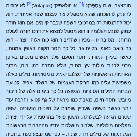
[2]
[1]
הומצאה, שום אֶסְפֶּרַנְטוֹ
או 'וולאפיק' (Volapük)
לא יכולים
להעניק לו הוכחה שהוא מסוגל ליצור לעצמו שפה אמיתית. הוא
יכול להתנסות רק במרכיבי השפה שכבר קיימים. אם הוא חודר
עמוק לטבע תעלומה זו הוא מסוגל למצוא את דרכו חזרה לעולם
הרוחני. מסיבה זו – מכיוון שהדיבור הוא כוח אלוהי יוצר – הוא
כה כואב באופן בל-יתואר, כל כך חסר תקווה באופן אמנותי,
כאשר בעידן המודרני חסר הטעם שלנו אנשים מנסים באופן
מכני לבנות מילות עץ מתות, שלא נותרה בהן רוח, מתוך
האותיות הראשוניות של תשלובות-מילים מסוימות. מילים כאלה
משפיעות עלינו כמו חריקת העצמות של השלד. אפילו קטיעת
הברות המילים הסופיות, הנפוצה כל כך בימים אלה של דיבור
מיובש וחסר-חיים, כואבת כמו מראה של גף קטוע. והרבה עוד
יותר כאשר בשפה שעדיין שומרת על חיוניות הנעורים, שפה
שטרם הגיעה לבשלותה, השטן פועל בהרסניות על ידי יצירת
מפלצות מילוליות, שלרוב מושלכות יחדיו מההברות הראשונות
המנותקות של מילים זרות שונות – כפי שמתבצע כעת ברוסיה