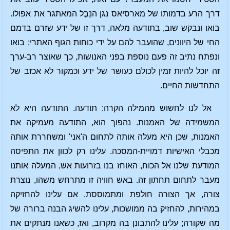
דרך הרע בדמותו של מארסיאס נגן הנֵבֶל המאתגר את אפולו.
בואו ונבקש שוב, בתודעה מלאה, דרך זו של ידע שזרם בדמם
החי של היוונים, שהועבר להם על ידי כוחות הגוף האתרי; בואו
ונפתח נתיב זה פעם נוספת בפני האנושות, כך שאוצר רב-ערך
זה יוכל להיות זמין לכולם כעושר של ידע וכמקור לא אכזב של
התחדשות החיים.
אל לנו לחשוש מהמילה הקרה: תודעה. התודעה היא לא
המשמידה של האמנות. נהפוך הוא, התודעה מעמיקה את
האמנות, שכן היא מעלה אותה לתחום ה'אני' ומשחררת אותה
מכבלי האישיות דמויית-המסכה. עלינו רק לכוון את התפיסה
המודעת שלנו אל הכוח, האוחז בנו בזרועות אש, המעלה אותנו
מעבר לתחום תחתון זה. באש חוויה זו מתרחש משהו, נוצרת
צורה, אך הצורה חולפת ומתמוססת. אם עלינו להחזיקה
במהירות, להחזיק בה ממושכות, עלינו להשיג הבנה ברורה של
מה שקורה; עלינו להתבונן בה מקרוב, ואז, כשאנו מנתקים את