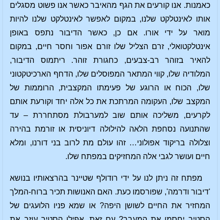
כאמנות. אנו קורעים את הגף מהאיבר כאשר אנו פשוט מסגלים
אותו לאינטלקט שלנו, במקום לאפשר לאינטלקט שלנו להיות
מואר על ידי אורו. אם כן, כאשר הדיבור נתפס באופן
אינטלקטואלי, זרם הצליל שלו זורם אפור וחסר חיים, במקום
להאיר בזוהר רב-צבעים, כחגורת זוהר. ריתמוס הדיבור,
המלודיה שלו, קווי המתאר המפוסלים שלו, הדחף הארכיטקטוני
שלו, הכוח או הרוגע של פעימתו המקצבית, הרוממות של
המקצב שלו, העקומה המרתכת את כל אלה יחד וקורעת אותם
לקרעים, משליכה אותם שוב למערבולת מסתחררת – עד
שהתנועה נסחפת הלאה להילולה דיוניסית או זורמת בהירה
וצלולה בריקוד אפולוני… זהו עולם מת לרוב בני דורנו, ומלא
חיים ועושר לגבי אלה המחזיקים במפתח שלו.
מפתח זה ניתן לנו על ידי רודולף שטיינר בהרצאותיו בנושא
'דיבור ודרמה', שפורסמו כעת. האם האנושות תכיר ברוח-המלך
המחזיר את החיים לשושן היפה? או שמא פניו הלועגים של
הסטיר יחסמו את המעבר? עם זאת, אפילו הסטיר עוזב את