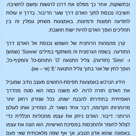
ובתשוקות, אחר כך מפלס את דרכו לרגשות ומשם לחשיבה.
חשיבה נכנסת לתוך האדם דרך שער הדיבור. בדרך זו עולות
לתודעה תמונות ודמיונות. באמצעות משחק גומלין זה בין
תהליכים הופך האדם להיות ישות חושבת.
קרן מהמהות הרוחנית של השמש נכנסת אל האדם דרך
התודעה. בשפה הגרמנית זה משתקף במילים 'Sonne' (שמש)
ו- 'Sinn' (תודעה). צליל התנועה 'O' התוחם-כל והמקיף-כל,
הופך לחץ של אור בתוך צליל התנועה 'E' (אִי – ee).
הידע הנרכש באמצעות תפיסת-החושים מעצב נתיב שמוביל
את האדם חזרה לרוח. לא משנה כמה הוא סטה מהדרך
האמיתית בחתירתו להבנת ישותו, ככל שנזרק רחוק יותר
מרוחניותו הקדומה, דבר אחד נשאר לו, המחייב אותו לעולם
הרוחני: דיבור. האדם ניתק את עצמו מהכוליות הכללית כדי
לצלול לחומר ולהתכסות במסיכת האישיות, הוא הונה את עצמו
באמונה שהוא אדון הטבע, אך אף שפה מלאכותית שאי פעם