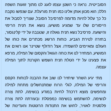
הסובייטית. נראה כי השטן עצמו לועג לנו מתוך זוועות השפה
הללו; הוא מכוון אותן אלינו כמו חנית מורעלת. עם שנפשו נוקבה
כל כך עלול להיות מדומה לפרסיבל הסובל, שצריך לסבול את
הייסורים שלו עד שמגיע מושיעו, נושא את חנית הריפוי
והישועה. פרסיבל נשא חנית גאולה זו, שנגנבה על ידי קלינגסור,
בחזרה לטירת הגביע. כוחות הרשע מכתרים את כוחו של
העולם ומאיימים להשמידו. אצל רודולף שטיינר אנו רואים את
המושיע, המחזיר לנו את כוחה הגואל והקסום של המילה, מרפא
את פצעינו על ידי הטלת חנית השמש הקורנת לתוך המילה
עצמה.
מתי יגיע השחר שיחזיר לנו שוב את ההבנה לכוחות הקסם
והריפוי של המילה, לגלי הרוח שמתנחשלים מתחת למילה
ומחפשים מוצא דרכה? לחיות במודע בנשימה, לתת צורה
לנשימה, להשתמש בנשימה כמפסלת ובעזרתה לתת צורה
פלסטית לאוויר, לחוש את התנודות הרוטטות והעדינות של