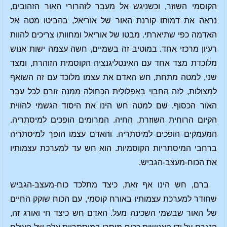
הקוסמי השוזר, וכשניגש אל מעבר לזהרורי האור הזהובים,
נראה את דמותו קורנת האור של אוריאל, בהביטו מטה אל
האדמה כפי שתיארתי. מבטו של אוריאל ומחוותו צריכים להוות
רעיון מרכזי אחד. במוטיב זה בשמיים, חשה עצמה ישות אנוש
מלוכדת מצד אחד עם האינטליגנציה הקוסמית הזוהרת, ומצד
שני, למטה מתחת, חש האדם את עצמו מלוכד עם זה השואף
למצולות, לזה החבוי באפלולית הכחולה ממנה זורם לכל עבר
האור הכסוף. שם למטה חש הינו את היסוד הגשמי להווית
הקיום הרוחית השוזרת, החיה. המרומים הופכים למיסתריה.
המעמקים הופכים למיסתריה. והאדם עצמו הופך למיסתריה
ברחבי המיסתריות הקוסמיות. הוא חש עד למערכת עצמותיו
את הכוח-מעצב-הגביש.
ברם, חש הינו אף זאת, כיצד מתלכד כוח-מעצב-הגביש
שחודר למערכת עצמותיו באורח קוסמי, עם הכוח שוקק החיים
של האור שבשמי השכינה מעל. האדם חש כיצד חי ואורג זה,