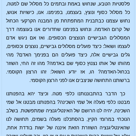
פלסטיות הטבע, שנחוש באמת ובתמים כל מסלול שם למטה,
כל מסלול כסוף ונוצץ, בעצמנו, בפנימנו. אנו, כישויות אנוש,
נחוש עצמנו כבתבנית המתפתחת מן המבנה הקרקעי הכחול
של קרום האדמה. ונחוש בפנימנו שחדורים אנו בעוצמה דרך
המסלולים הגבישיים הנוצצים הכסופים. ואז אם ניגש אדם
לעצמו ושואל: כיצד פועלים מסלולים גבישיים, נוצצים וכסופים,
גלים גבישיים אלה, כיצד פועלים הם בפנימך האדם? מהי
מהותו של אותו נצנוץ כסוף שם באדמה? מהו זה החי, השוזר
בכחול-האדמה? הו, אז יודע השואל: זהו הרצון הקוסמי.
ברשותנו התחושה שניצבים אנו לפני הרצון הקוסמי.
כך הדבר בהתבוננותנו כלפי מטה. וכיצד יהא בהפנותנו
מבטנו כלפי מעלה אל שמי השכינה? בהפנותנו מבטנו אל שמי
השכינה, יהיה לנו הרושם של האינטליגנציה שמתפשטת. בשלב
הנוכחי במרומי הקיץ, בהסתכלנו מעלה בשמים, תחושה לנו
שהאינטליגנציה השוזרת הזאת איננה של ישות בודדת אחת,