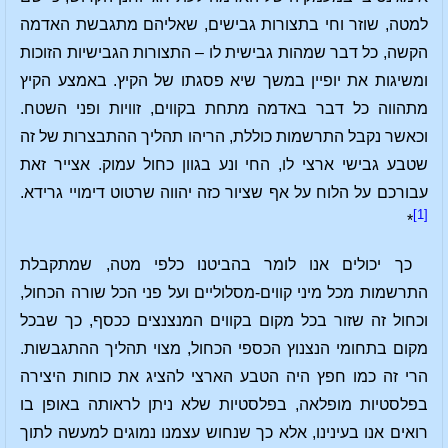
למטה, שוזר וחי בתצורות גבישים, שאליהם מתגבשת האדמה
הקשה, כל דבר שמהות גבישית לו – התצורות הגבישיות הזוכות
ומשיגות את יופיין במשך שיא פסגתו של הקיץ. באמצע הקיץ
מתהווה כל דבר באדמה מתחת בקווים, זוויות ופני השטח.
וכאשר נקבל התרשמות כוללת, הריהו תהליך ההתבצרות של זה
שטבע גבישי ארצי לו, החי ונע בגוון כחול עמוק. אצייר זאת
עבורכם על הלוח על אף שציור כזה יהווה שרטוט דימויי גרידא.
[1]
*
כך יכולים אנו לומר בהביטנו כלפי מטה, שמתקבלת
התרשמות מכל מיני קווים-מסלוליים ועל פני הכל שורה הכחול,
וכחול זה שזור בכל מקום בקווים המנצנצים ככסף, כך שבכל
מקום בתחומי הנצנוץ הכספי הכחול, מצוי תהליך ההתגבשות.
הרי זה כמו חפץ היה הטבע הארצי להציג את כוחות היצירה
בפלסטיות מופלאה, בפלסטיות שלא ניתן לראותה באופן בו
רואים אנו בעינינו, אלא כך שנחוש עצמנו נמוגים למעשה לתוך