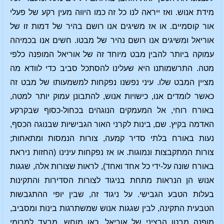
מידת אנוש. ואז ייראה לנו כל זה כמו היווה מעין רקע של פעלי
אור קוסמיים. או אז משיגים אנו רושם בהיר של דמות זו של
אוריאל ומשיגים אנו רושם נהיר של מבטו. חשים אנו בכמיהה
עמוקה ביותר להבין מבט מיוחד זה של אוריאל המופנה כלפי
מטה. התרשמותנו היא שעלינו להסתכל סביב כדי לוודא מה
מציין המבט שלו. עיני נפשנו נפקחות למשמעותו של מבט זה
כאשר לומדים אנו, כישויות אנוש, להתבונן עמוק יותר למטה,
באורח רוחי, אל המעמקים הנוגהים בכחול-כסוף שבקרקע
האדמה בקיץ. שם, בינות לקרני האור הגבישיות שבנוגה הכסף,
נעות באורח בלתי סדיר קמעה, צורות הנמסות ומתאחות;
צורות המתקבצות ונמוגות. או אז נפקחות עינינו (החזות ניראת
באורח שונה על-ידי כל אחד ואחד), לראות שצורות אלה, שגגות
אנוש הן הנראות מתחת בניגוד לצורות הסדירות והתקינות
בעלות הטבע הגבישי. על ניגוד זה, שבין יופי ההתגבשות
הטבעית התקינה, לבין שגגות אנוש שמשתרגות בינות ומסביב,
מופנה מבטו הרציני של אוריאל. כאן מוחש, מבעד למרומי