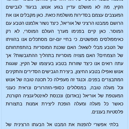
הקיץ, מה לא מושלם עדיין בגזע אנוש, בניגוד לגבישים
המעצבים עצמם בסדירות מושלמת כזאת. כאן מקבלים אנו את
הרושם ממבטו הרציני של אוריאל, כיצד נשזר אלמנט הטבע עם
המוסר. כאן קיים בפנימו מערך העולם המוסרי, לא רק
כאימפולסים מופשטים. כי בחיי יום-יום מסתכלים אנו בהוויתו
של הטבע מבלי לשאול: האם שוכנת המוסריות בהתפתחותם
של הצמחים? האם מצויה מוסריות בתהליך ההתגבשות? אך
עתה רואים אנו כיצד שזורות בטבע בעיצומו של הקיץ, שגגות
אנוש ואפילו בטבע החיצון, ביצירת הגבישים הסדירים והתקינים
המתבצרים בפנים. וכנגד זה מעפילה כל תכונה טובה של אנוש
וכל מעלה טובה, במסלולים כסופי-הזהרורים ונראית כענני
המעטפת של אוריאל (באדום) ונכנסת לאינטליגנציה הקורנת,
כאשר כל מעלה ומעלה הופכת ליצירת אמנות בתצורות
פלסטיות בעננים.
בלתי אפשרי להפנות את המבט אל הבעתו הרצינית של