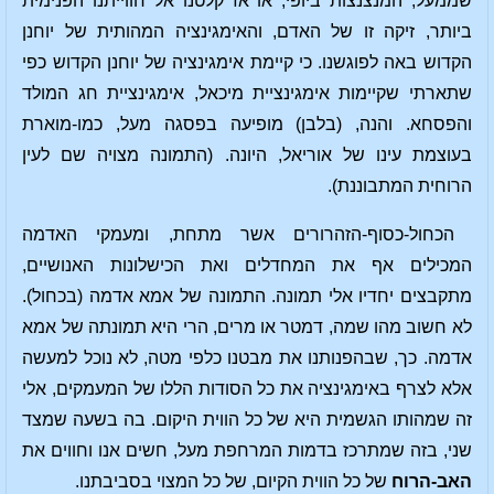
שממעל, המנצנצות ביופי, או אז קלטנו אל חווייתנו הפנימית
ביותר, זיקה זו של האדם, והאימגינציה המהותית של יוחנן
הקדוש באה לפוגשנו. כי קיימת אימגינציה של יוחנן הקדוש כפי
שתארתי שקיימות אימגינציית מיכאל, אימגינציית חג המולד
והפסחא. והנה, (בלבן) מופיעה בפסגה מעל, כמו-מוארת
בעוצמת עינו של אוריאל, היונה. (התמונה מצויה שם לעין
הרוחית המתבוננת).
הכחול-כסוף-הזהרורים אשר מתחת, ומעמקי האדמה
המכילים אף את המחדלים ואת הכישלונות האנושיים,
מתקבצים יחדיו אלי תמונה. התמונה של אמא אדמה (בכחול).
לא חשוב מהו שמה, דמטר או מרים, הרי היא תמונתה של אמא
אדמה. כך, שבהפנותנו את מבטנו כלפי מטה, לא נוכל למעשה
אלא לצרף באימגינציה את כל הסודות הללו של המעמקים, אלי
זה שמהותו הגשמית היא של כל הווית היקום. בה בשעה שמצד
שני, בזה שמתרכז בדמות המרחפת מעל, חשים אנו וחווים את
האב-הרוח
של כל הווית הקיום, של כל המצוי בסביבתנו.