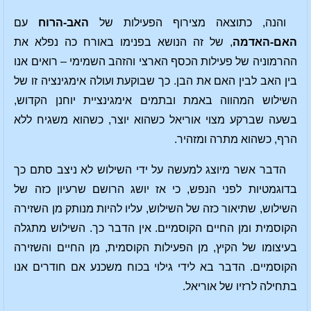
והנה, כתוצאה מצירוף הפעילות של
האב-הרוח
עם
האם-האדמה
, של זה הנושא בפנימו באורח כה נפלא את
ההרמוניה של פעילות הכסף הארצי והזהב השמימי – רואים אנו
בין האב לבין האם את הבן. כך שבוקעת ועולה אימגינציה זו של
השילוש המהווה באמת ובתמים אימגינציית יוחנן הקדוש,
בשעה שברקע מצוי אוריאל כשהוא יוצר, כשהוא משגיח ללא
הרף, כשהוא מתרה ומזהיר.
הדבר אשר מיוצג למעשה על ידי השילוש לא ניצב סתם כך
בדוגמטיות לפני הנפש, כי אז יושג הרושם שרעיון כזה של
השילוש, שתיאור כזה של השילוש, עליו להיות מנותק מן השזירה
הקוסמית ומן החיים הקוסמיים. אין הדבר כך. השילוש מתגלה
בעיצומו של הקיץ, מן הפעילות הקוסמית, מן החיים והשזירה
הקוסמיים. הדבר בא לידי גילוי בכוח משכנע אם חודרים אנו
בתחילה לרזיו של אוריאל.