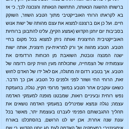
ברשותו ההשגה הנאותה, התחושה הנאותה והנכונה לכך, כי אז
בא לקראתו הרוחי האובייקטיבי מתוך הטבע השוזר, השוקק
חיים. ועל כן אם ברצוננו למצוא את עצם מהותה של ישות אנוש
בסביבות יום יוחנן הקדוש (אמצע הקיץ), עלינו להתבונן ברוחיות
האובייקטיבית החיצונית ואותה ניתן למצוא בכל מקום בחיי
הטבע. הטבע מהווה אך ורק למראית-עין חיצונית, אותה ישות
ישנה המנצה ונובטת, השואבת מן הכוחות הרדומים את
עוצמותיה של הצמחייה, שתכולתה מעין הווית קיום רדומה של
הטבע. אך בטבע רדום זה מתגלה, אם לאל ידו של האדם לחוש
זאת, הרוחי החי ושוזר לפני ולפנים כל הטבע. אכן כך הדבר.
כשאנו עוקבים אחר הטבע במשך מרומי הקיץ, נגלה, בהעמקת
נפש רוחית ובעיניים רואות, שמבטנו מופנה למעמקי האדמה
עצמה; נגלה ונמצא שמינרלים במעמקי האדמה נושאים את
תהליך התגבשותם הפנימי לעברנו בעוצמת יתר, מאשר בכל
עונת שנה אחרת. אכן יש לנו הרושם, בהסתכלנו באורח
אימגינטיבי במעמקיה של האדמה לעת חג יוחנן הקדוש, כי שם