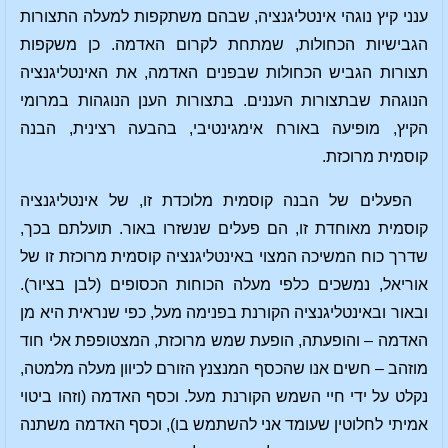
ענני קיץ נוגהי אינטליגנציה, שבהם משתקפות למעלה התצורות
הגבישיות הכחולות, שמתחת לקרום האדמה. כן משקפות
תצורות הגביש הכחולות שבפנים האדמה, את האינטליגנציה
הנוגהת שבתצורות העננים. בתצורות הענן הנוגהות במרומי
הקיץ, מופיעה באורח אימגינטיבי, בהבעה רצינית, הבנה
קוסמית מרוכזת.
הפעלים של הבנה קוסמית מלוכדת זו, של אינטליגנציה
קוסמית מאוחדת זו, הם פעלים שנשזרו באור. תועלתם בכך,
שדרך כוח המשיכה המצוי באינטליגנציה קוסמית מרוכזת זו של
אוריאל, נמשכים כלפי מעלה הכוחות הכסופים (לבן בציור).
ובאור ובאינטליגנציה הקורנת בפנימה מעל, כפי שנראית היא מן
האדמה – והופעתה, הופעת שמש מרוכזת, המצטופפת אלי חוד
מוזהב – חשים אנו שהכסף המנצנץ הזורם לכיוון מעלה מלמטה,
נקלט על ידי חיי השמש הקורנת מעל. וכסף האדמה (וזהו ביטוי
אמיתי לחלוטין שעומד אני להשתמש בו), וכסף האדמה משתנה