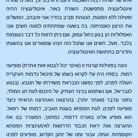
אלא של ישויות רבות השוכנות זו עם זו וזו בזו. וכך מעלינו שזורה
אינטליגנציה מתפשטת, השורה באור, אינטליגנציה החיה
ופעילה ללא הפוגות, הנוגהת סביב בהדר-אור-זהבהב, המשלים
את הרצון כאנטיתזה. בה בשעה שמתחתינו למטה חשים אנו:
האפלוליות הן בגוון כחול עמוק, שם ניתן לחוות כל דבר כעוצמות
בלבד. מעל, חשים אנו שהכל כזה הנהו שמוארים אנו בהשגתו
וחדורים בתחושת האינטליגנציה.
והנה בפעילות קורנת זו (ואינני יכול לבטא זאת אחרת) מופיעה
דמות. בסתיו היה עלי לקרוא בשמו של מיכאל כדמות העיקרית
העולה לפנינו, לפני נפשנו הנבראת משזירתו של הטבע. (בנוגע
לגבריאל, אם נשתמש בכינוי העתיק, על היכנסו לעת חג המולד,
נחזור ונדבר מאוחר יותר). בהרצאה האחרונה הראיתי כיצד
מופיעה לפנינו, לעת הפסחא בעונת האביב, דמותו של רפאל.
הוא מופיע אלינו באורח דרמתי, כמתווך, המעורר בנו את
ההערצה ואת יראת הכבוד הדרושות לאימגינציות הפסחא
הקוסמיות. ועתה, עבור זמנו של יוחנן הקדוש, מופיעים לפנינו