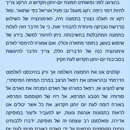
בהציגנו לפני נפשותינו תמונת יום-יוחנן-הקדוש זו, הרקע צריך
להיות דמוי כיפה: רקע מעוגל ובו פעיל אוריאל כפי שתואר. ומול
רקע זה תעלה כצורך בתמונה חיה, האימגינציה של השילוש
(נדרשת טכניקה מיוחדת להבהיר זאת, כי על הדבר הזה לעלות
בתמונה המתבלטת בחשיבותה. ניתן להיעזר למשל, בידע של
שימוש בעשן, בחומר מתאדה וכולי). ואם אמורה להימסר לאדם
אימגינציה כנה של הדברים הללו, צריך הדבר להיעשות
בסביבות יום-יוחנן-הקדוש לעת הקיץ.
קולטים אנו את התמונה השלמה אך ורק בהיכנסנו לאלמנט
הדרמתי ובהראותנו את רפאל הניצב במרכז המחזה המיסתרי,
שיש להציגו אז, רפאל כמורהו של האדם המנחה את האדם אל
סודותיו של הטבע המרפא, אל רזיו של הקוסמוס המרפא.
באורח דומה לעת יום יוחנן הקדוש, את כל אשר יכולים אנו
לראות בתמונות אורגות ונעות, יש להעביר וליצור במוסיקה
אדירה, ומאלמנט רב עוצמה זה של מוסיקה, ידברו ללבותינו
הרזים הקוסמיים הנחווים על ידי האדם באורח פנימי לעת יום