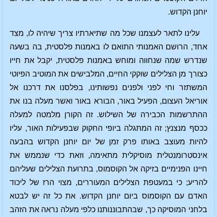
יוחנן הקדוש.
עלינו לתאר לעצמנו שכל מה שתיארתיו צריך שיהיה לו, מצד
אחד, הרושם האמנותי התואם לו באמנות פלסטית, בה בשעה
שנדרש שמה שנחווה ומוחש באמנות פלסטית, יקבל את חייו
כצורך מן הצלילים שוקקי החיים, המלבישים את המוטיב הפיוטי
המשתזר וחי לפני ולפנים נפשותינו, בפלסנו את דרכנו אל
אוריאל העצום, הפעיל באור, הבורא באור ואשר מעלה בנו את
ההתרשמות הכבירה של השילוש. זה הקורן מלמטה למעלה
ככסף מנצנץ; זה המתגלה ביופי החקוק שבפעילות האור, עליו
להיות מעוצב באותו פרק זמן של יום יוחנן הקדוש בהבעה
אינסטרומנטלית מוסיקלית מתאימה, וזאת כדי שנממש את
חיינו הפנימיים בזיקה אל הקוסמוס, בתרועת הצלילים שעליהם
להריע; כי במעטפת הצלילים המעוררים, מצוי הרז של ליכוד
האדם עם הקוסמוס ביום יוחנן הקדוש. את כל זה יש לבטא
בלחני המוסיקה כך, שבהתבוננותנו כלפי מעלה נראה את הזהב