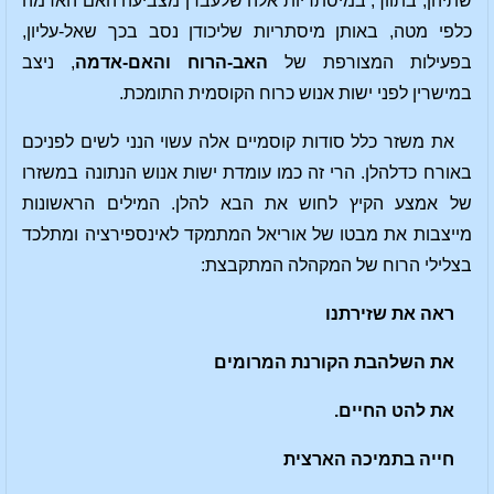
שתיהן, בתווך; במיסתריות אלה שלעברן מצביעה האם האדמה
כלפי מטה, באותן מיסתריות שליכודן נסב בכך שאל-עליון,
בפעילות המצורפת של
האב-הרוח
והאם-אדמה
, ניצב
במישרין לפני ישות אנוש כרוח הקוסמית התומכת.
את משזר כלל סודות קוסמיים אלה עשוי הנני לשים לפניכם
באורח כדלהלן. הרי זה כמו עומדת ישות אנוש הנתונה במשזרו
של אמצע הקיץ לחוש את הבא להלן. המילים הראשונות
מייצבות את מבטו של אוריאל המתמקד לאינספירציה ומתלכד
בצלילי הרוח של המקהלה המתקבצת:
ראה את שזירתנו
את השלהבת הקורנת המרומים
את להט החיים.
חייה בתמיכה הארצית