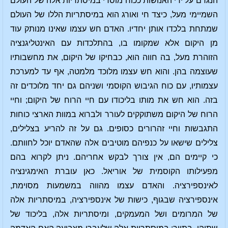
הנגרם על ידי האנושות ככוח מוסרי במיסתריות אלה של העולם
השמיימי מעל, כיצד חי ואורג הוא במיסתריות הללו של העולם
שמתחת בלכדו אותן יחדיו. האדם חש עצמו שאינו מנותק עוד
מן היקום אלא שמקומו בו, בהתלכדות עם האינטליגנציה
הזוהרת מעל, בה חווה הוא, כבחיקו של היקום, את מחשבותיו
שעוצמה בהן. והוא חש עצמו מלוכד מלמטה, אף עד למערכת
עצמותיו, עם כוח הגיבוש הקוסמי ושניהם גם יחד מלוכדים זה
בזה. הוא חש את מותו בליכודו עם חיי הרוח של היקום; וחיי
הרוח של היקום משתוקקים לעורר ולברוא במוות הארצי כוחות
התגבשות וחיי זהרורים כסופים. גם על זה להריע בצלילים,
צלילים שישאו על כנפיהם מוטיבים אלה שהאדם יוכל לחוותם.
כי קיימים הם, אין צורך לבקש אחריהם. ניתן לקרוא בהם
מפעילותו הקוסמית של אוריאל. כאן עוברת האימגינציה
לאינספירציה. והאדם עצמו מהווה במשמעות מסוימת,
אינספירציה שבגוף, כישות של אינספירציה, במיסתריות אלה
של המרומים ושל המעמקים, ומיסתריות אלה, בליכוד של