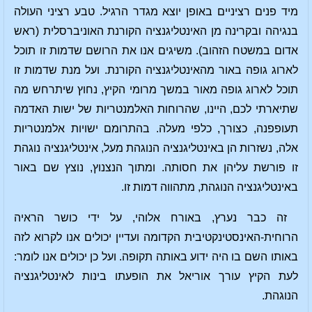
מיד פנים רציניים באופן יוצא מגדר הרגיל. טבע רציני העולה
בנגיהה ובקרינה מן האינטליגנציה הקורנת האוניברסלית (ראש
אדום במשטח הזהוב). משיגים אנו את הרושם שדמות זו תוכל
לארוג גופה באור מהאינטליגנציה הקורנת. ועל מנת שדמות זו
תוכל לארוג גופה מאור במשך מרומי הקיץ, נחוץ שיתרחש מה
שתיארתי לכם, היינו, שהרוחות האלמנטריות של ישות האדמה
תעופפנה, כצורך, כלפי מעלה. בהתרומם ישויות אלמנטריות
אלה, נשזרות הן באינטליגנציה הנוגהת מעל, אינטליגנציה נוגהת
זו פורשת עליהן את חסותה. ומתוך הנצנוץ, נוצץ שם באור
באינטליגנציה הנוגהת, מתהווה דמות זו.
זה כבר נערץ, באורח אלוהי, על ידי כושר הראיה
הרוחית-האינסטינקטיבית הקדומה ועדיין יכולים אנו לקרוא לזה
באותו השם בו היה ידוע באותה תקופה. ועל כן יכולים אנו לומר:
לעת הקיץ עורך אוריאל את הופעתו בינות לאינטליגנציה
הנוגהת.