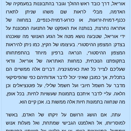
אוריאל, דרך כובד ראש ההולך וגובר בהתבוננות במעמקיה של
האדמה, מבלי לראות שם משהו שניתן לתארו
ככנף-דמוית-זרועות, או כזרוע-דמוית-כנפיים, במחווה של
אתראה נחרצת, בנותנה את האפקט של התנועה המכוננת על
ידי אוריאל, שטבעה נושא מטה אל הגזע האנושי מה שאכנהו
בצדק: המצפון ההיסטורי. בעיצומו של הקיץ, כמו ניתן להיראות
המצפון ההיסטורי, הנראה ברפיון מיוחד בהתפתחותו
בתקופתנו הנוכחית, כמחוות האתראה של אוריאל. וודאי
שעליכם לצייר כל זאת כאימגינציה. דברים אלה ממשיים הם
בתכלית, אך כמובן שאיני יכול לדבר אודותיהם כפי שהפיסיקאי
מדבר על חשמל חיובי ועל חשמל שלילי, על פוטנציאלים וכן
הלאה. עליי לדבר איתכם בתמונות שעשויות לחיות. בכל אופן,
מה שנחווה בתמונות חיות אלה ממשות בו. אכן קיים הוא.
עתה, אם הושג הרושם על זיקתו של האדם, באשר
למוסריותו, אל האלמנט הגבישי שמתחת, ואל מעלות אנוש