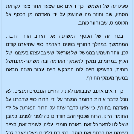
פעילותה של השמש. וכך רואים אנו שצעד אחר צעד לקראת
הסתיו, שב וחוזר מה שהוענק על ידי האדמה מן הכסף אל
הקוסמוס, שב וחוזר כזהב.
בכוח זה של הכסף המשתנה אלי הזהב הווה הדבר,
המתמשך במהלך החורף בפנים האדמה כפי שתיארנו קודם
לכן: זוהר השמש בממשלו של אוריאל, שעיצב עצמו בעיצומו של
הקיץ במרומים, נמשך למעמקי האדמה ובה משתזר-מתנחשל
רוחית, בהעניקו חיים לזה המבקש חיים עבור השנה הבאה
במשך מעמקי החורף.
כך רואים אתם, שבבואנו לעונת החיים הנובטים ומנצים, לא
נוכל לדבר אודות החומר הנשזר על ידי הרוח כפי שדברנו על
האדמה בחורף, כי עלינו לדבר עתה על הרוח הנארגת על ידי
החומר, היינו, הרוח שכסף וזהב חודרים בה לפני ולפנים. כמובן
שאל לנו לתאר כל זאת באורח חומרי. עלינו, לעומת זאת, לצייר
לעצמנו את הכסף ואת הזהב, בהיותם דלילים מעל ומעבר לכל