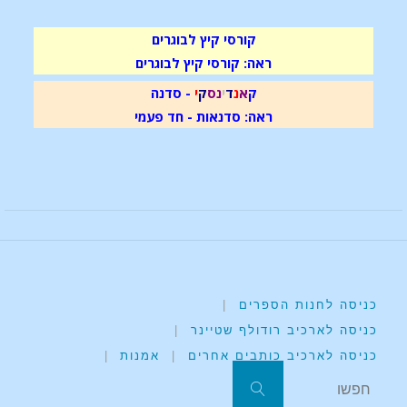
קורסי קיץ לבוגרים
ראה: קורסי קיץ לבוגרים
ק
א
נ
ד
י
נ
ס
ק
י
- סדנה
ראה: סדנאות - חד פעמי
כניסה לחנות הספרים
|
כניסה לארכיב רודולף שטיינר
|
כניסה לארכיב כותבים אחרים
|
אמנות
|