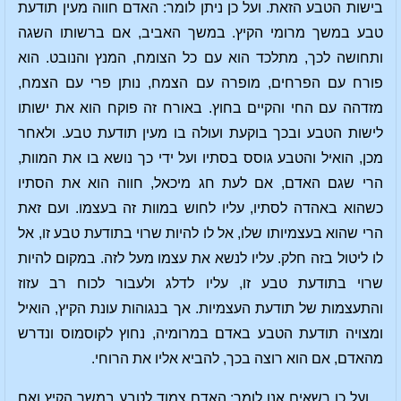
בישות הטבע הזאת. ועל כן ניתן לומר: האדם חווה מעין תודעת
טבע במשך מרומי הקיץ. במשך האביב, אם ברשותו השגה
ותחושה לכך, מתלכד הוא עם כל הצומח, המנץ והנובט. הוא
פורח עם הפרחים, מופרה עם הצמח, נותן פרי עם הצמח,
מזדהה עם החי והקיים בחוץ. באורח זה פוקח הוא את ישותו
לישות הטבע ובכך בוקעת ועולה בו מעין תודעת טבע. ולאחר
מכן, הואיל והטבע גוסס בסתיו ועל ידי כך נושא בו את המוות,
הרי שגם האדם, אם לעת חג מיכאל, חווה הוא את הסתיו
כשהוא באהדה לסתיו, עליו לחוש במוות זה בעצמו. ועם זאת
הרי שהוא בעצמיותו שלו, אל לו להיות שרוי בתודעת טבע זו, אל
לו ליטול בזה חלק. עליו לנשא את עצמו מעל לזה. במקום להיות
שרוי בתודעת טבע זו, עליו לדלג ולעבור לכוח רב עזוז
והתעצמות של תודעת העצמיות. אך בנגוהות עונת הקיץ, הואיל
ומצויה תודעת הטבע באדם במרומיה, נחוץ לקוסמוס ונדרש
מהאדם, אם הוא רוצה בכך, להביא אליו את הרוחי.
ועל כן רשאים אנו לומר: האדם צמוד לטבע במשך הקיץ ואם