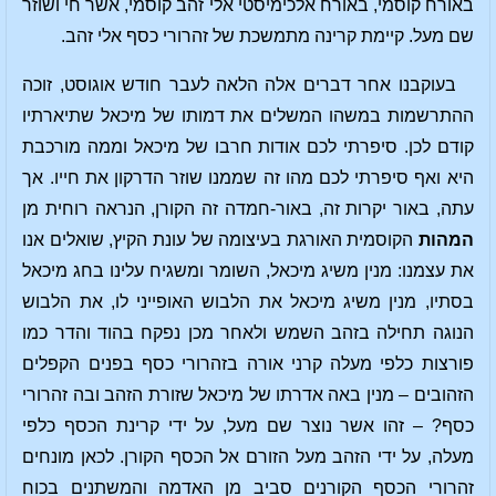
באורח קוסמי, באורח אלכימיסטי אלי זהב קוסמי, אשר חי ושוזר
שם מעל. קיימת קרינה מתמשכת של זהרורי כסף אלי זהב.
בעוקבנו אחר דברים אלה הלאה לעבר חודש אוגוסט, זוכה
ההתרשמות במשהו המשלים את דמותו של מיכאל שתיארתיו
קודם לכן. סיפרתי לכם אודות חרבו של מיכאל וממה מורכבת
היא ואף סיפרתי לכם מהו זה שממנו שוזר הדרקון את חייו. אך
עתה, באור יקרות זה, באור-חמדה זה הקורן, הנראה רוחית מן
המהות
הקוסמית האורגת בעיצומה של עונת הקיץ, שואלים אנו
את עצמנו: מנין משיג מיכאל, השומר ומשגיח עלינו בחג מיכאל
בסתיו, מנין משיג מיכאל את הלבוש האופייני לו, את הלבוש
הנוגה תחילה בזהב השמש ולאחר מכן נפקח בהוד והדר כמו
פורצות כלפי מעלה קרני אורה בזהרורי כסף בפנים הקפלים
הזהובים – מנין באה אדרתו של מיכאל שזורת הזהב ובה זהרורי
כסף? – זהו אשר נוצר שם מעל, על ידי קרינת הכסף כלפי
מעלה, על ידי הזהב מעל הזורם אל הכסף הקורן. לכאן מונחים
זהרורי הכסף הקורנים סביב מן האדמה והמשתנים בכוח