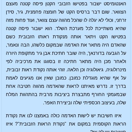
האנטומיסט ישבור בפטישו הזבובי הקטן פיסה קטנה מעצם
הצוואר. שום דבר ברסיס הקט של חומצה פחמנית, גיר, סידן
זרחני, וכולי לא יגלה לו שהכל מהווה עצם צוואר, ועוד פחות מזה
שהיא משתייכת לכל מערכת השלד. הוא ישבור פיסה קטנה
בפטישו הקט ויתאר אותה מנקודת ראותו הזבובית כשם
שהאדם היה מתאר את האדמה שבמקום כלשהו, הבה ונאמר,
על הגבעה בדורנאך, היה שובר חתיכת אבן גיר מתקופת היורה
ולאחר מכן היה מתאר חתיכה זו בסווגו את מרכיביה לפי
מינרולוגיה, גיאולוגיה וכן הלאה. זוהי אותה נקודת ראות זבובית,
על אף שהיא מוגדלת כמובן. כמובן שאין אנו מגיעים לאמת
בדרך זו. נדרש מאיתנו לראות שהאדמה מהווה חטיבה אחת
שבמעמקי החורף מתבצרת ביציבות מרבית בהתהוות המלח
שלה, בעיצוב הכספיתי שלה וביצירת האפר.
איזו חשיבות יש לישות האדמה כולה באמצנו לנו את נקודת
הראות הקוסמית במקום את "נקודת הראות הזבובית"? איזו