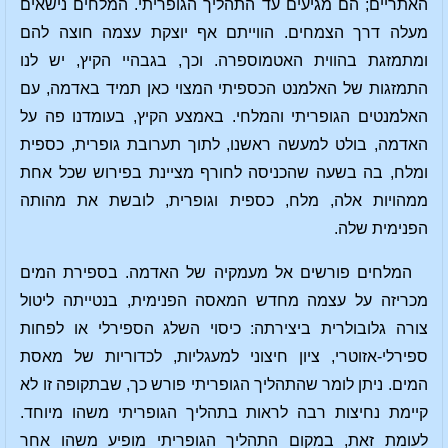
האתריים; הם מגיעים עד התהליך הגופריתי. המלחים נישאים
מעלה דרך הצמחים. הווייתם אף יוצקת עצמה חוצה להם
ומתמזגת בהווית האטמוספרה. וכך, בגבהיי הקיץ, יש לנו
התמזגות של האלמנט הכספיתי המצוי כאן תמיד באדמה, עם
האלמנטים הגופריתי והמלחי. באמצע הקיץ, בעומדנו פה על
האדמה, בולט למעשה ראשנו, לתוך תערובת גופרית, כספית
ומלח, בה בשעה שהכניסה לחורף מציינת בפירוש שכל אחת
ממהויות אלה, מלח, כספית וגופרית, לובשת את מהותה
הפנימית שלה.
המלחים פורשים אל מעמקיה של האדמה. בספירת המים
מכריזה על עצמה מחדש המאסה הפנימית, בנטייתה ליטול
צורה גלובולרית ביצירתה: כיסוי השלג הספירלי או לפחות
ספירלי-אזוטרי, ציון חיצוני למעגליות, לכדוריות של מאסת
המים. ניתן לומר שהתהליך הגופריתי פורש כך, שבתקופה זו לא
קיימת נחיצות רבה לראות בתהליך הגופריתי משהו מיוחד.
לעומת זאת, במקום התהליך הגופריתי מופיע משהו אחר