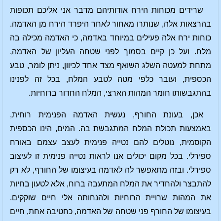
שרידים מכוחות הירח אודותיהם מדבר אני אליכם תכופות
בהרצאות אלה, שנותרו מאחור לאחר היפרד הירח מן האדמה.
כוחות ירח אלה פעילים במיוחד באדמה, כי האדמה מכילה בה
מלח. ועל כן קיים בסמוך לפני שטחה העליון של האדמה,
מתחת למעטה השלג השואף מצד אחד לכיוון, ניתן לומר, טבע
הכספית, ועובר כלפי מטה לטבע המלח, בכל זה לפנינו
בהתגבשותו חומר המהות הארצי, המלח החדור ברוחיות.
אכן, בעונת החורף, נעשית האדמה הפנימית רוחית,
באמצעות תכולת המלח המתגבשת בה. המים, הינו הכספית
הקוסמית, נוטלים להם נטייה פנימית לעצב עצמם באורח
ספירלי. בכל מקום יכולים אנו לראות נטייה פנימית זו לעיצוב
ספירלי. ובזה מתאפשר לה לאדמה בעיצומו של החורף, לא רק
להתבצר ולהחדיר את המלח המתעבה ברוח, אלא לטעון בחיות
את המהות שרויית הרוחיות ולהנחותה אלי חיים שוקקים.
בעיצומו של החורף פני שטחה של האדמה, כחטיבה אחת, חיים