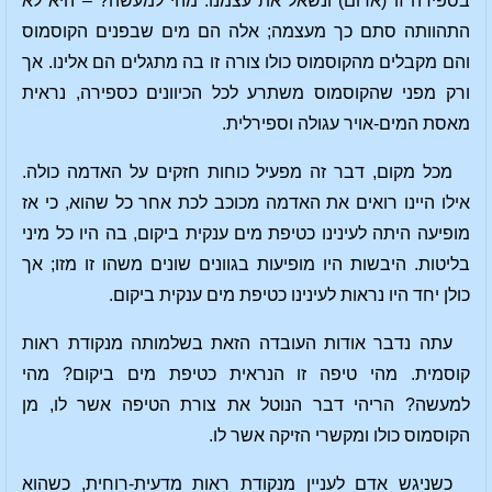
בספירה זו (אדום) ונשאל את עצמנו: מהי למעשה? – היא לא
התהוותה סתם כך מעצמה; אלה הם מים שבפנים הקוסמוס
והם מקבלים מהקוסמוס כולו צורה זו בה מתגלים הם אלינו. אך
ורק מפני שהקוסמוס משתרע לכל הכיוונים כספירה, נראית
מאסת המים-אויר עגולה וספירלית.
מכל מקום, דבר זה מפעיל כוחות חזקים על האדמה כולה.
אילו היינו רואים את האדמה מכוכב לכת אחר כל שהוא, כי אז
מופיעה היתה לעינינו כטיפת מים ענקית ביקום, בה היו כל מיני
בליטות. היבשות היו מופיעות בגוונים שונים משהו זו מזו; אך
כולן יחד היו נראות לעינינו כטיפת מים ענקית ביקום.
עתה נדבר אודות העובדה הזאת בשלמותה מנקודת ראות
קוסמית. מהי טיפה זו הנראית כטיפת מים ביקום? מהי
למעשה? הריהי דבר הנוטל את צורת הטיפה אשר לו, מן
הקוסמוס כולו ומקשרי הזיקה אשר לו.
כשניגש אדם לעניין מנקודת ראות מדעית-רוחית, כשהוא