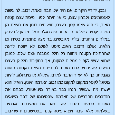
ובכן, ידידיי היקרים, אם היה על, הבה ונאמר, זבוב, להיעשות
לאנטומיסט ולבחון עצם, כי אז היתה לפניו פיסת עצם קטנה
מאוד, כי הוא עצמו קטן. בעצם, הוא היה בוחן את העצם מן
הפרספקטיבה של זבוב. הזבוב היה מגלה תגליות: כאן לנו עסק
במלחים זרחניים, בלתי מגובשים, בחומצה פחמנית, בסידן וכן
הלאה. אולם הזבוב האנטומיסט לעולם לא ייווכח לדעת
שהחתיכה הקטנה מהווה רק חלק ממבנה עצם שלם. כמובן
שהוא עשוי לקפוץ ממקום למקום, אך בחקירת חלקיק העצם
הפעוט לא ירחיק לכת מעבר לו. פיסת העצם הקטנה תהווה
מגבלתו. כך לא יעזור הדבר לאדם, גיאולוג או מינרולוג, להיות
מסוגל לקפץ ממקום למקום כמו זבוב האדמה הענק. הואיל והוא
יעשה מה שעושה הנהו כבר באורח מיניאטורי, בבחנו את
הנדבכים ההרריים של האדמה שבסיכומו של דבר מייצגים
מערכת גרמית. הזבוב לא יתאר את המערכת הגרמית
בשלמות, אלא ישבור ויוציא פיסה קטנה בפטישו. נניח שהזבוב