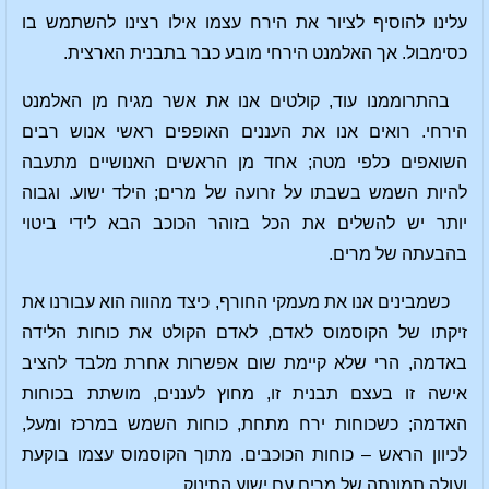
עלינו להוסיף לציור את הירח עצמו אילו רצינו להשתמש בו
כסימבול. אך האלמנט הירחי מובע כבר בתבנית הארצית.
בהתרוממנו עוד, קולטים אנו את אשר מגיח מן האלמנט
הירחי. רואים אנו את העננים האופפים ראשי אנוש רבים
השואפים כלפי מטה; אחד מן הראשים האנושיים מתעבה
להיות השמש בשבתו על זרועה של מרים; הילד ישוע. וגבוה
יותר יש להשלים את הכל בזוהר הכוכב הבא לידי ביטוי
בהבעתה של מרים.
כשמבינים אנו את מעמקי החורף, כיצד מהווה הוא עבורנו את
זיקתו של הקוסמוס לאדם, לאדם הקולט את כוחות הלידה
באדמה, הרי שלא קיימת שום אפשרות אחרת מלבד להציב
אישה זו בעצם תבנית זו, מחוץ לעננים, מושתת בכוחות
האדמה; כשכוחות ירח מתחת, כוחות השמש במרכז ומעל,
לכיוון הראש – כוחות הכוכבים. מתוך הקוסמוס עצמו בוקעת
ועולה תמונתה של מרים עם ישוע התינוק.