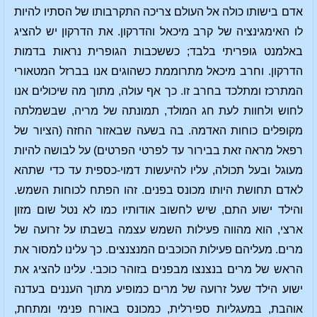
אדם בישותו כולה אל העולם צריכה התקרבותו של הסתיו להיות
לו האימגינציה של קרב מיכאל והדרקון. את הדרקון יש להציג
באלמנט גופריתי בלבד; כששכבות הגופרית נראות בדמות
הדרקון. וחרב מיכאל מתרוממת כשהוגים אנו בברזל המטאורי
המתרכז ומתלכד בחרב זו. כך אף עולה, מתוך מה שיכולים אנו
לחוש ולחוות לעת חג המולד, תמונתה של מריה, שבשמלתה
מקופלים כוחות האדמה. בה בשעה שבאזור החזה (הציור של
רפאל מראה זאת בבירור עד לפרטי הפרטים) על לבושה להיות
מעוגל ובעל תכולה, עליו להיעשות דמוי-כספית עד כדי שתהא
לאדם תחושת היותו מכונס בפנים. זהו הפתח לכוחות השמש.
והילד ישוע התם, שיש לחשוב אודותיו כמו לא נטל שום מזון
ארצי, הוא מהווה פעילות השמש עצמה בשבתו על זרועה של
מרים. מעליהם פעילות הכוכבים המנצנצים. כך עלינו למסור את
הראש של מרים בנצנצו מבפנים בזוהר כוכבי. עלינו להציג את
ישוע הילד שעל זרועה של מרים כמופיע מתוך העננים בעדנה
אוהבת, במעגליות ספירלית, כמכונס באורח פנימי ומתחת,