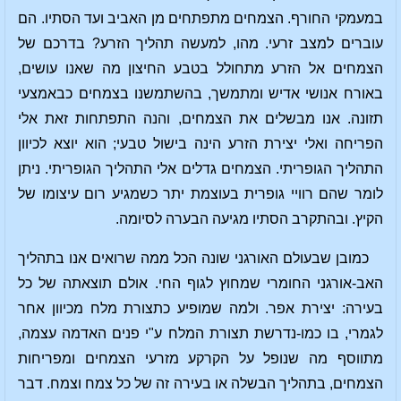
במעמקי החורף. הצמחים מתפתחים מן האביב ועד הסתיו. הם
עוברים למצב זרעי. מהו, למעשה תהליך הזרע? בדרכם של
הצמחים אל הזרע מתחולל בטבע החיצון מה שאנו עושים,
באורח אנושי אדיש ומתמשך, בהשתמשנו בצמחים כבאמצעי
תזונה. אנו מבשלים את הצמחים, והנה התפתחות זאת אלי
הפריחה ואלי יצירת הזרע הינה בישול טבעי; הוא יוצא לכיוון
התהליך הגופריתי. הצמחים גדלים אלי התהליך הגופריתי. ניתן
לומר שהם רוויי גופרית בעוצמת יתר כשמגיע רום עיצומו של
הקיץ. ובהתקרב הסתיו מגיעה הבערה לסיומה.
כמובן שבעולם האורגני שונה הכל ממה שרואים אנו בתהליך
האב-אורגני החומרי שמחוץ לגוף החי. אולם תוצאתה של כל
בעירה: יצירת אפר. ולמה שמופיע כתצורת מלח מכיוון אחר
לגמרי, בו כמו-נדרשת תצורת המלח ע"י פנים האדמה עצמה,
מתווסף מה שנופל על הקרקע מזרעי הצמחים ומפריחות
הצמחים, בתהליך הבשלה או בעירה זה של כל צמח וצמח. דבר