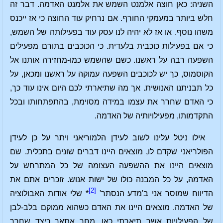
השניה: כאן חוצה אלמנט השמש את אלמנט האדמה. דבר זה
חלש ביותר במעמקי החורף. אם נרחיק עוד החוצה כי אז ייכנס
משהו נוסף. או אז לא יהיה לנו עסק עוד בפעילותה של השמש,
כי אם בפעילות כוכבית בלעדית. כי הכוכבים בתורם מפעילים
השפעה רבה על ראשנו. כשם שהשמש כמו-מחזירה אותנו אל
הקוסמוס, כך יש לכוכבים השפעה עמוקה על ראשנו ומכאן, על
כל תבניתנו האנושית. אך מה שתיארתי לכם היום אינו עוד כך,
כי האדם שחרר את עצמו במידה מסוימת, בהתפתחותו ובכל
התקדמותו, מפעילויותיה של האדמה.
אילו ניטל עלינו לשוב לעידן הלמוריאני ויתר על כן לעידן
הפולריאני שקדם לו, מוצאים היינו דברים שונים בתכלית. שם
מוצאים היינו את ההשפעה העצומה של כל המתרחש על
האדמה, על כל המבנה כולו של ישות אנוש. זוכרים אתם את
[2]
הדיווח שמוסר אני ב'מדע הנסתר'
* שלי אודות האבולוציה
של האדמה. מוצאים היינו את האדם כשהוא ממוקם בלב-לבן
של הפעילויות אשר תיארתי כאן. מחר אתאר כיצד שחרר