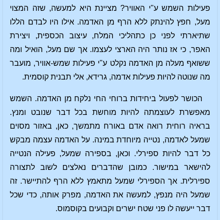
פעילות השמש ע"י האוויר? מציינת היא למעשה, שזה המצוי
מעל, חפץ להינתק ללא הרף מן האדמה. אילו היו לבדם הללו
שתיארתי לפני כן כתהליכי המלח, עיצוב הכספית, ויצירת
האפר, כי אז נותר היה הארצי לעצמו. אך שם מעל, הואיל ומה
ששואף מעלה מן האדמה נקלט ע"י פעילות שמש-אוויר, מועבר
מה שנוטה להיות פעילות אדמה, גרידא, אלי תבנית קוסמית.
הכושר לפעול ביחידות ברוחי החי נלקח מן האדמה. השמש
מאפשרת לעוצמתה להיות מוחשת בכל דבר שנובט ומנץ.
בראיה רוחית רואה אדם באורח מתמשך, כאן, באזור מסוים
שמעל לאדמה, נטייה מיוחדת במינה. על האדמה עצמה מבקש
כל דבר להיות ספירלי. וכאן, בספירה שמעל, פעילה הנטייה
להישאר במישור. כמובן שהדברים נאלצים לשוב לתצורה
ספירלית. אך הספירלי שמעל מתאמץ ללא הרף להתיישר. זה
שמעל היה מנפץ, למעשה את האדמה, מפרק אותה, כדי שכל
דבר ייעשה לו פני שטח ישרים וקבועים בקוסמוס.