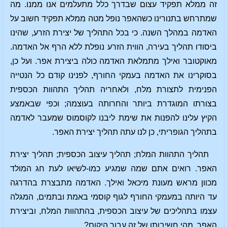
זה ממלא תפקיד עצום שבדרך כלל מתעלמים אנו ממנו. מה
שמתרחש בתנורינו כשהאפר נופל מטה ממלא תפקיד חשוב על
האדמה במהלך השנה. כי בכל התהליך של יצירת הזרע, שהינו
ביסודו תהליך בעירה, הווית הזרע נופלת ללא הרף אל האדמה.
מאוקטובר ואילך מתמלאת האדמה כולה ביצירת אפר. ועל כן,
בסוקרינו את האדמה בעמקי החורף, לפנינו קודם כל הנטייה
הפנימית לתצורת מלח, ולאחריה תהליך התהוות הכספית
בצורתו המוגדרת ביותר והחרותה בעוצמה; וכפי שבאמצע
הקיץ עלינו להפנות את שימת ליבנו לקוסמוס שמעבר לאדמה
בתהליך הגופריתי, כן לנו עתה תהליך יצירת האפר.
תהליך התהוות המלח; תהליך עיצוב הכספית; תהליך יצירת
האפר. רואים אתם שמה שמגיע כמו-לשיאו לעת חג המולד
מכוון מראש מעונת מיכאל ואילך. האדמה מתבצרת בהדרגה
עד היותה במעמקי החורף לגוף קוסמי באמת ובתמים, המגלה
עצמו בתהליכים של עיצוב הכספית, בהתהוות המלח, וביצירת
האפר. מהי חשיבותו של זה עבור היקום?