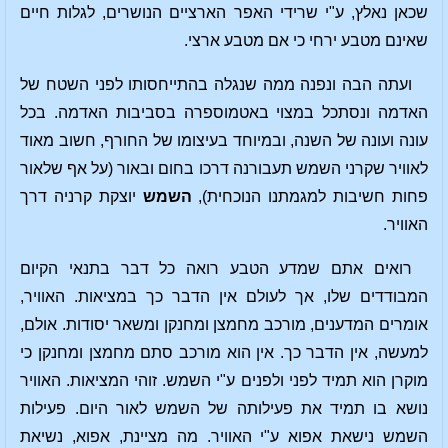
שכאן נאלץ, ע"י שרידי האפר הארציים הנושרים, לגלות חיים
שאינם מטבע ירחי כי אם מטבע ארצי.
ועתה הבה ונפנה ממה שנגלה בהתייחסותו לפני השטח של
האדמה ונסתכל במצוי באטמוספרה בסביבות האדמה. בכל
עונה ועונה של השנה, ובמיוחד בעיצומו של החורף, חשוב מאוד
לאוויר שקרני השמש תעבורנה דרכו בחום ובאור (על אף שלאור
פחות חשיבות למגמתנו הנוכחית),
השמש
יוצקת קרניה דרך
האוויר.
רואים אתם שמדע הטבע רואה כל דבר בתנאי הקיום
המבודדים שלו, אך לעולם אין הדבר כך במציאות. האוויר,
אומרים המדענים, מורכב מחמצן ומחנקן ומשאר יסודות. אולם,
למעשה, אין הדבר כך. אין הוא מורכב סתם מחמצן ומחנקן כי
מוקרן הוא תמיד לפני ולפנים ע"י השמש. זוהי המציאות. האוויר
נושא בו תמיד את פעילותה של השמש לאור היום. פעילות
השמש נישאת אפוא ע"י האוויר. מה מציינת, אפוא, נשיאת