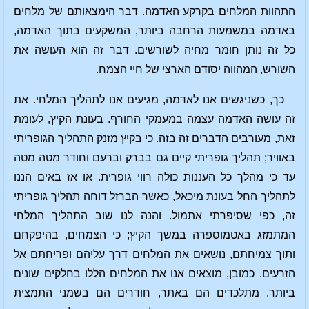
התהוות המלחים בקרקע האדמה. דבר הימצאותם של מלחים
באדמה במשמעות הרחבה ביותר, המשקעים בתוך האדמה,
כל זה נותן חומר מחיה לשורשים. דבר זה הוא העושה את
השורש, המהווה יסודם הארצי של חיי הצמח.
כך, כשניגשים אנו לאדמה, מגיעים אנו לתהליך המלחי. את
זה עושה האדמה עצמה במעמקי החורף. בעונת הקיץ, לעומת
זאת, מעורבים הדברים זה בזה. כי בקיץ מזנק התהליך הגופריתי
באוויר; תהליך גופריתי קיים גם בברק וברעם וחודר מטה מטה
עד כי מהלך כל העננות כולה רווי גופרית. או אז באים הננו
לתהליך החל בעונת מיכאל, כאשר הברזל דוחה תהליך גופריתי
זה, כפי שסיפרתי אתמול. והנה לנו שוב התהליך המלחי
המתמזג באטמוספרה במשך הקיץ; כי הצמחים, בהיפקחם
ותוך צמיחתם, נושאים את המלחים דרך עליהם ופריחתם אל
הזרעים. כמובן, מוצאים אנו את המלחים הללו בחלקים שונים
ביותר. מתלכדים הם באתר, חודרים הם בשמני התמצית