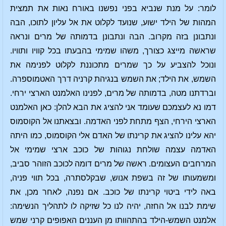
לומר: על מנת שנביא בפני נפשנו באורח נאות את תמצית
המהות של הילד ישוע, שנועד לקלוט את אל עליון לתוכו, הבה
ונתבונן בזה מקרוב. הבה ונתבונן בדמותה של מרים ונראה
שראשה מייצג כצורך, משהו שמימי בהבעתו בכל קוויו ותוויו.
ונוכל להצביע על כך שמרים מתכוננת לקלוט לפנימה את
השמש, את הילד; את השמש בנגיהת קרניה דרך האטמוספרה.
וברדתנו מטה, בדמותה של מרים, לפנינו האלמנט הארצי ירחי.
דמו נא לעצמכם שעומד אני להציג את הבא להלן: כאן האלמנט
הארצי הירחי, הצף מתחת לפני האדמה. ובצאתנו אל הקוסמוס
יהא עלינו להציג את קרינתו של האדם אלי הקוסמוס, כמו היתה
האדמה עצמה שולחת נגוהות של כוכב ארצי שמימי אל
המרחבים העצומים. ראשה של מרים דומה לכוכב הזוהר סביב,
ומשמעותו של זה בשפת אנוש, שבקלסתרה, בכל תווי פניה,
באה לידי ביטוי קרינתו של כוכב. אם נפנה, לאחר מכן, את
שימת לבנו אל החזה, יהיה לנו כל שזיקה לו לתהליך הנשימה:
אלמנט השמש-הילד בהתהוותו מן העננים האפופים קרני שמש