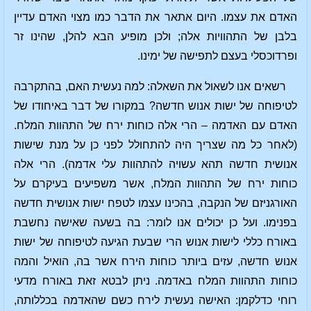
האדם את עצמו. היום אתאר את הדבר כמו מצוי האדם עדיין
בלבן של התהוויות אלה; ולכן מופיע הבא להלן, שהינו זר
ופרדוכסלי בעצם לתפישה של ימינו.
רשאים אנו לשאול את השאלה: למה נעשית האם, בהתקרבה
לטיפוחה של ישות אנוש חדשה? במקורו של דבר באיחודו של
האדם עם האדמה – הרי אלה כוחות ירח של התהוות המלח.
(לאחר כל מה שצריך היה להתחולל לפני כן על מנת שישות
אנושית חדשה תהא עשויה להתהוות עלי אדמה). הרי אלה
כוחות ירח של התהוות המלח, אשר משפיעים בעיקרם על
האורגניזם של הנקבה, בהכינו עצמו לטפח ישות אנושית חדשה
בפנימו. ועל כן יכולים אנו לומר: בה בשעה שאישה נחשבת
באורח כללי לישות אנוש הרי שבעת הגיעה לטיפוחה של ישות
אנוש חדשה, עזים ביותר כוחות הירח אשר בה, הואיל והמה
כוחות התהוות המלח באדמה. ניתן לבטא זאת באורח מדעי
רוחי כדלקמן: האישה נעשית לירח כשם שהאדמה בכללותה,