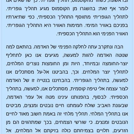
ובראשונה, כשזור מהקוסמוס, תהליך גופריתי. כך שרשאים אנו
לומר אף זאת: בהשגרו מן הקוסמוס מגיע תהליך גופריתי.
לתהליך הגופריתי מתווסף התהליך הכספיתי, כפי שתיארתיו
בפניכם באוויר המימי. חמימות האוויר היא התהליך הגופריתי.
האוויר הפנימי הוא התהליך הכספיתי.
הבה ונתקרב עתה לחלקה הפנימי של האדמה. בהתאם למה
שנוטה האדמה להוות למעשה, מגיעים אנו כאן לתחליף
יוצר-החומצה ובמיוחד, היות ומן החומצות נוצרים המלחים,
לתהליך יוצר המלחים. וכך, בהביטנו אל-על מסתכלים אנו
למעשה, בתהליך הגופריתי. בהבחיננו בנטייה זו של האדמה
לצור עצמה אלי טיפה קוסמית, מסתכלים אנו, למעשה, בתהליך
הכספיתי. לבסוף, בהפנותנו עינינו מטה אל עפר האדמה,
שבעונת האביב שולח לעומתנו חיים נובטים ומנצים, מביטים
אנו בתהליך המלחי. תהליך מלחי זה באמת חשוב מאוד לחיים
הנובטים ומנצים. כי שורשי הצמחים, בכך שמתהווים הם מן
הזרעים, תלויים בצמיחתם כולה בזיקתם אל המלחים, אל