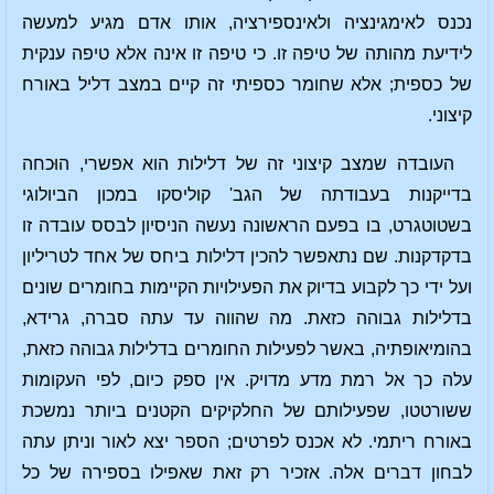
נכנס לאימגינציה ולאינספירציה, אותו אדם מגיע למעשה
לידיעת מהותה של טיפה זו. כי טיפה זו אינה אלא טיפה ענקית
של כספית; אלא שחומר כספיתי זה קיים במצב דליל באורח
קיצוני.
העובדה שמצב קיצוני זה של דלילות הוא אפשרי, הוּכחה
בדייקנות בעבודתה של הגב' קוליסקו במכון הביולוגי
בשטוטגרט, בו בפעם הראשונה נעשה הניסיון לבסס עובדה זו
בדקדקנות. שם נתאפשר להכין דלילות ביחס של אחד לטריליון
ועל ידי כך לקבוע בדיוק את הפעילויות הקיימות בחומרים שונים
בדלילות גבוהה כזאת. מה שהווה עד עתה סברה, גרידא,
בהומיאופתיה, באשר לפעילות החומרים בדלילות גבוהה כזאת,
עלה כך אל רמת מדע מדויק. אין ספק כיום, לפי העקומות
ששורטטו, שפעילותם של החלקיקים הקטנים ביותר נמשכת
באורח ריתמי. לא אכנס לפרטים; הספר יצא לאור וניתן עתה
לבחון דברים אלה. אזכיר רק זאת שאפילו בספירה של כל