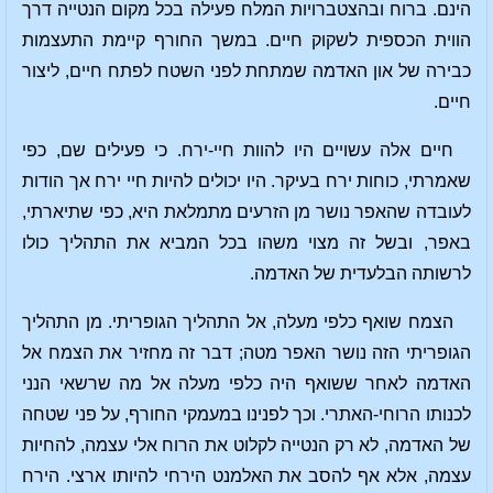
הינם. ברוח ובהצטברויות המלח פעילה בכל מקום הנטייה דרך
הווית הכספית לשקוק חיים. במשך החורף קיימת התעצמות
כבירה של און האדמה שמתחת לפני השטח לפתח חיים, ליצור
חיים.
חיים אלה עשויים היו להוות חיי-ירח. כי פעילים שם, כפי
שאמרתי, כוחות ירח בעיקר. היו יכולים להיות חיי ירח אך הודות
לעובדה שהאפר נושר מן הזרעים מתמלאת היא, כפי שתיארתי,
באפר, ובשל זה מצוי משהו בכל המביא את התהליך כולו
לרשותה הבלעדית של האדמה.
הצמח שואף כלפי מעלה, אל התהליך הגופריתי. מן התהליך
הגופריתי הזה נושר האפר מטה; דבר זה מחזיר את הצמח אל
האדמה לאחר ששואף היה כלפי מעלה אל מה שרשאי הנני
לכנותו הרוחי-האתרי. וכך לפנינו במעמקי החורף, על פני שטחה
של האדמה, לא רק הנטייה לקלוט את הרוח אלי עצמה, להחיות
עצמה, אלא אף להסב את האלמנט הירחי להיותו ארצי. הירח