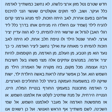
חדש שטרם נטל מזון ארצי כלשהו, לא נחשב כמשתייך לאדמה
כלל ועיקר. ושוב, לפי חוקים אוקולטיים שעשוי הנני להיכנס
אליהם בפעם אחרת, לאב היתה הזכות, לפי מנהג גרמני קדום
להניח לילד (שמיד עם היוולדו היו מניחים אותו בדרך כלל ליד
רגלי האב) לגדול או שרשאי היה להמיתו, כי לא הווה עדיין יציר
ארצי. לאחר שנטל הילד ולו טיפת חלב אחת, לא היתה לאב
הזכות להמיתו כי מאותה עת ואילך נחשב ליציר האדמה. כי כך
נועד הוא מן הטבע, מן העולם, מן האדמה, מן הקוסמוס, להיות
יציר אדמה. במנהגים עתיקים אלה מצוי משהו בעל חשיבות
רבה ועצומה. מכל מקום, בזה מקורה של האמרה: הילד מן
השמש הוא. ועל כן אפשר עתה לראות באשה היולדת ילד, ישות
שזיקה לה במשמעות העמוקה ביותר לכל התהליכים הארציים.
כי האדמה מתכוננת במעמקי החורף בנטיית המלח, היינו,
הנטייה הירחית, על מנת שתיטיב לקלוט את אלמנט השמש. או
אז מתפשטת האדמה אל מעבר לאלמנט השמש, אל שמי
השכינה, לשם משתייך אף הראש האנושי. ועל כן רשאים אנו