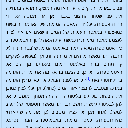
ביותר, את הדבר העושה אותה לאדמה באמת ובתמים. הבה
ונביט באדמה זו. קיים גרעין האדמה המוצק, המראה בתחילה
את פני שטחו החיצוני בלבד, אך זה מכוסה על ידי
ההידרו-ספירה, על ידי המאסה המימית של האדמה. היבשות
כמו-צפות במאסה הענקית של המים ורשאים אנו אף לצייר
לעצמנו מאסה מימיית זו כמשתרעת הלאה לתוך האטמוספרה.
כי האטמוספרה מלאה תמיד באלמנט המימי, שלבטח הינו דליל
הרבה יותר מאשר מי הים או מי הנהרות, אך למעשה, לא קיים
קו תחום ברור באלמנט המים בעלותנו מן הים אל
האטמוספרה. ועל כן, בהציגנו בדיאגרמה את מהות האדמה
[1]
בהתייחסות זאת,
* כי אז לפנינו הבא להלן: כאן גרעין האדמה
במרכז ומסביב לו מצוי אזור המים (כחול), אך עלי לציין כמובן
את היבשות וכולי לפי בליטותיהן. יהיה זה מגוחך ומוגזם, כי אל
להן לבליטות לעשות רושם רב יותר מאשר חספוסיו של תפוז,
למשל. לאחר מכן עלי לצייר מסביב לכך את מה שתיארתי
כהידרוספירה, כמסה מימית באטמוספרה. הבה ונסתכל