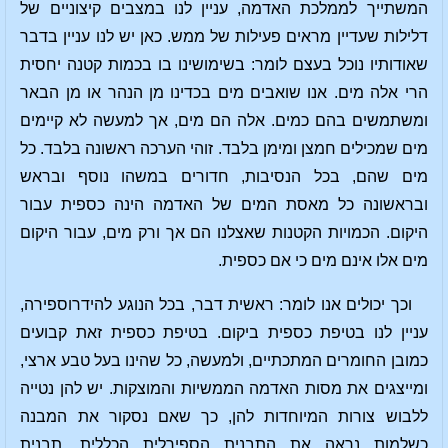
המשתייך לממלכת האדמה, עניין לנו במצבים קיצוניים של
דלילות שעדיין מראים פעילות של ממש. כאן יש לנו עניין בדבר
שאודותיו נוכל בעצם לומר: בשימושינו בו בכמות קטנה יחסית
הרי אלה מים. אנו שואבים מים בכדינו מן הנהר או מן הבאר
ומשתמשים בהם כמים. אלה הם מים, אך למעשה לא קיימים
מים שמכילים חמצן ומימן בלבד. זוהי הערכה ראשונה בלבד. כל
מים שהם, בכל הנסיבות, חדורים במשהו נוסף ובראש
ובראשונה כל מאסת המים של האדמה הינה כספית עבור
היקום. הכמויות הקטנות שאצלנו הם אך ורק מים, עבור היקום
מים אלו אינם מים כי אם כספית.
וכך יכולים אנו לומר: ראשית דבר, בכל הנוגע להידרוספירה,
עניין לנו בטיפת כספית ביקום. בטיפת כספית זאת קבועים
כמובן החומרים המתכתיים, ולמעשה, כל שהינו בעל טבע ארצי,
ומייצגים את מסות האדמה הממשיות והמוצקות. יש להן נטייה
ללבוש צורות המיוחדות להן, כך שאם נסקור את המבנה
כשלמות נראה את התבנית הספירלית הכללית, תבנית