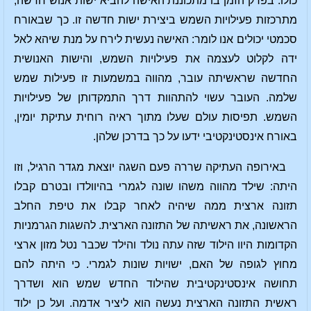
כולו. בפרק הזמן בו מתכוננת האישה להביא ישות אנוש חדשה,
מתרכזות פעילויות השמש ביצירת ישות חדשה זו. כך שבאורח
סכמטי יכולים אנו לומר: האישה נעשית לירח על מנת שיהא לאל
ידה לקלוט לעצמה את פעילויות השמש, והישות האנושית
החדשה שראשיתה עובר, מהווה במשמעות זו פעילות שמש
שלמה. העובר עשוי להתהוות דרך התמקדותן של פעילויות
השמש. תפיסות עולם שעלו מתוך ראיה רוחית עתיקת יומין,
באורח אינסטינקטיבי ידעו על כך בדרכן שלהן.
באירופה העתיקה שררה פעם השגה יוצאת מגדר הרגיל, וזו
היתה: שילד מהווה משהו שונה לגמרי בהיוולדו ובטרם קבלו
תזונה ארצית ממה שיהיה לאחר קבלו את טיפת החלב
הראשונה, את ראשיתה של התזונה הארצית. להשגות הגרמניות
הקדומות היוו הילוד שזה עתה נולד והילד שכבר נטל מזון ארצי
מחוץ לגופה של האם, ישויות שונות לגמרי. כי היתה להם
תחושה אינסטינקטיבית שהילוד החדש שמש הוא ושדרך
ראשית התזונה הארצית נעשה הוא ליציר אדמה. ועל כן ילוד