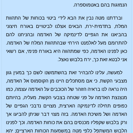
הנמזגות בהם באטמוספרה.
וברדתנו מטה נבין את הבא לידי ביטוי בכוחות של התהוות
המלח, בתדמית-ירח, הבאים אצלנו לביטויים באורח חיצוני
בהביאנו את הגפיים לדינמיקה של האדמה ובהניחנו להם
להתרומם מעל לאלמנט הירחי שבהתהוות המלח של האדמה.
כאן לפנינו האדמה, כפי שמתהווה היא באורח פנימי, אם רשאי
אני לבטא זאת כך, ירח בלבוש נאצל.
למעשה, עלינו להבהיר זאת בהשתמשנו לשם כך במעין גוון
מצבעי הקשת. כי אם מסתכלים היינו מן הקוסמוס אל האדמה,
היה נראה לנו בראיה הזוהר של הכוכבים על האדמה עצמה, כמו
מנצנצת האדמה על פני שטחה בצבעי הקשת. מעליה, בהיותם
כפופים תחילה לדינמיקה הארצית, מצויים נדבכי הגפיים של
האדמה ושל משיכת האדמה. בזה מצוי דבר שניתן להביעו אך
ורק בלבוש שקפליו מכנסים בהם את כוחות האדמה. וכך לפנינו
הלבוש המשתפל כלפי מטה במשמעות הכוחות הארציים; יהא