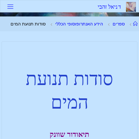
ד
נ
י
א
ל
ז
ה
ב
י
ספרים
הידע האנתרופוסופי הכללי
סודות תנועת המים
סודות תנועת
המים
תיאודור שוונק