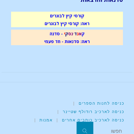
קורסי קיץ לבוגרים
ראה: קורסי קיץ לבוגרים
ק
א
נ
ד
י
נ
ס
ק
י
- סדנה
ראה: סדנאות - חד פעמי
כניסה לחנות הספרים
|
כניסה לארכיב רודולף שטיינר
|
כניסה לארכיב כותבים אחרים
|
אמנות
|