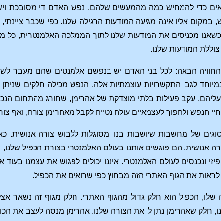
 כדי להמחיש כמה מהמעשים שלהם. נפש האדם די מסובכת ויש בה
, במקום אליו אינה מגיעה המודעות הרגילה שלנו. כפי שכבר ציינתי
כשאנו מכניסים את המודעות שלנו לתוך הממלכה האלמנטרית, כל מ
צוללת המודעות שלנו.
 החוויה הבאה: לכל בני האדם יש בנפשם אלמנטים שהם מעבר לש
מיוחד לגבי התקשרויות עוצמתיות אלה. הנפש מכילה חלקים שניתן 
ליהם. עקב פעילות בלתי מוצדקת של אהרימן, שחורג מהתחום הנכ
י הנפש ולהפוך לעצמאיים עולה נטייה לקבל מאהרימן צורה, ואף צור
סוגים של מחשבות שיושבות בנו ומסוגלות ללבוש צורה אנושית. 
יזי ונכנסים לעולם האלמנטרי. איננו יכולים לפגוש את עצמנו בעוד אנ
ן לראות את הגוף האתרי הזה מבחוץ כפי שרואים את הכפיל.
לו, הכפיל הוא חלק גדול מהגוף האתרי. חלק מגוף זה נשאר אצלנו
, חלק שאהרימן נתן לו את הצורה שלנו. אהרימן מנסה לעצב את הכול כ