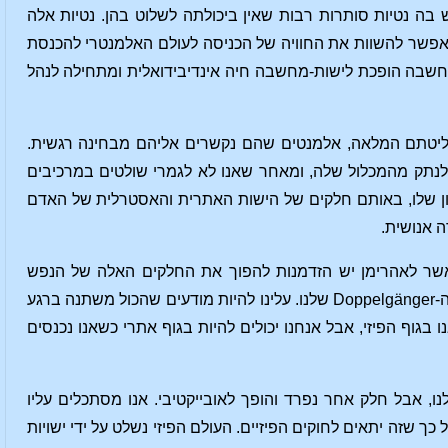
 נטיות סותרות רבות שאין ביכולתה לשלוט בהן. נטיות אלה
, אפשר להשוות את החוויה של הכניסה לעולם האלמנטרי להכנסת
חשבה הופכת לישות-מחשבה חיה אינדיבידואלית ומתחילה לנהל
ליטתם המלאה, אלמנטים שהם נקשרים אליהם מבחינה רגשית.
לנתק מהמכלול שלה, ומאחר שאנו לא לגמרי שולטים במרכיבים
ון שלו, באותם חלקים של הישות האתרית והאסטרלית של האדם
ה אנושית.
כאשר לאהרימן יש הזדמנות להפוך את החלקים האלה של הנפש
לעצמאיים ולתת להם צורה אנושית, הם פוגשים אותנו בעולם האלמנטרי בצורת הכפיל שלנו, ה-Doppelgänger שלנו. עלינו להיות מודעים שהכול משתנה ברגע
ו בגוף הפיזי, אבל אנחנו יכולים להיות בגוף אתרי כשאנו נכנסים
, אבל חלק אחר נפרד והופך לאובייקטיבי. אנו מסתכלים עליו
ך שזה יתאים לחוקים הפיזיים. העולם הפיזי נשלט על ידי ישויות