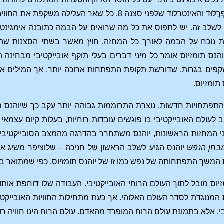
 שאר העלילה משקפת את החוויה האימגינטיבית הסובייקטיבית של יוהנס תומזיוס; ב
לשלב זה. יש לתפוס את כל מה שרואים על הבמה כתובנה אימגינט
ת נוכח על הבמה לאורך כל המחזה, חוץ מאשר בשתי הסצנות שה
ס תומזיוס אומר כל מיני דברים בעלי תוקף אובייקטיבי מבחינה ת
פים בגרות, שדורשת תקופת התפתחות ארוכה יותר. אך המילים אינן
תומזיוס.
תפתחויות חדשות. נוצרת התרוממות גבוהה יותר עקב כך שיוהנס 
לעולם האובייקטיבי בו פוגשים עובדות רוחיות, בעלות קיום עצמאי 
י המחזות הראשונות, יוהנס משתחרר בהדרגה מהמצב הסובייקטיבי, ו
בחן הנפש
יוהנס הגיע לשלב הראשון של חניכה – שלוציפר משיג 
משך התפתחותה של נפש כמו זו של יוהנס תומזיוס, כפי שמתואר ב-
זיוס מובל לתוך העולם הרוחי האובייקטיבי. העבודה שלו דוחפת או
ת המנוגדת לסדר העולם האלוהי. אך כעת מתחילות החוויות האובייקטי
, אלא בתמונת עולם הרוח המופרד מהאדם. עולם הרוח הינו חוויה רוחי