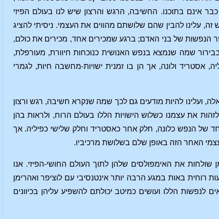
ר אינם בתוכנו. החשיבה, הרגש והרצון שיש לנו בעולם הפיזי
זה, עלינו להבין שהם שלושתם מהווים את העצמי. ניסיתי להציג
ר הנפשות של בני האדם; ברגע שמכירים אחד, מכירים את כולם,
בבירור שמה שנמצא בנפש האנושית כנוכחות חיוורת, מעורפלת,
, אסטריד ולונה, אך הן בו זמנית ישויות-מחשבה חיות, לגמרי
ה, ועלינו להיות מודעים גם לכך שמה שנקרא חשיבה, רגש ורצון
או לא לזהות את עצמנו כשלוש הישויות הללו בעולם הרוח, ולראות בהן
אחד של הנפש כלונה, חלק אחר כאסטריד וחלק שלישי כפיליה. אך
צמי האחר הזה באופן שלם בשלושת מרכיביו.
ן שולחות את האימפולסים שלהן לתוך העולם החושי-הפיזי. אנו
 רוחית באות במגע הרבה יותר אינטנסיבי עם לוציפר ואהרימן
ים לנפשות הללו ועושים כמיטב יכולתם להשפיע עליהן בכיוונים