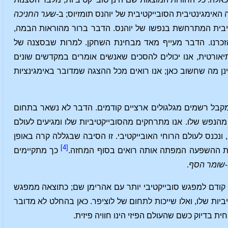
-שער החניכה
יבית המתרחשת בנפשו של יוהנס. הדבר ברור מהוראות הבמה,
זכרנו. הדבר מעייף מאד מבחינת השחקן. למרות שבסצנה של
יאורטית, אנו יכולים להסכים שאנשים אומרים במקדשים שונים
 מה שחשוב כאן; אנו רואים מכל ההצגה שמדובר באימגינציות
מקבל רשמים מגלגולים ארציים קודמים. הדבר לא נשאר בתחום
מהנפש שלו. אנו מתרחקים מהסובייקטיביות שלו ומגיעים לעולם
נכנס לעולם הרוחי האובייקטיבי. זו הסיבה שבגללה קרה באופן
[4]
את ההשפעה המפתה אותה רואים בסוף המחזה.
כך מתקיימים
שומר הסף
.
תו קודם למפגש סובייקטיבי יותר עם אהרימן שם; כתוצאה ממפגש
ביות שלו, ואלו שייכות לתחום של לוציפר. כאן בהחלט לא מדובר
ת בדיוק כשם שהעולם הפיזי הינו חוויה פיזית.