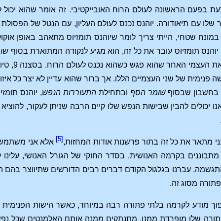
כעת בפעם הראשונה לעולם הרוח האובייקטיבי. זה אומר שהוא יכול
שלו עם תיאודורה. יוהנס נכנס לעולם העליון, עם הנטל של הפסולת ש
ונח שטחי, הייתי צריך לומר שיוהנס תומזיוס מתאהב באופן אוקול
יוהנס תומזיוס עובר את כל זה, הוא מגיע לנקודה המתוארת בסוף
שו
פנימית של שני העצמיים הללו. אך ברור שהוא עדיין לא יצר כל איזו
ם בחשבון שבסוף
שומר הסף
ובתחילת
התעוררות הנפש
, יוהנס תומז
נו יכולים להבין שבישות הנפש שלו קיים הרבה שניתן לעקור, להוציא
[5]
ני מתאר את כל זה בתור פרשנות אודות המחזות,
אלא אני משתמש ב
 מתבוננים בקרמה האנושית, בסדר החוקי של הגורל האנושי, עלי
תגשמה. עברנו בגלגול הקודם דברים רבים הדורשים שתיווצר בהם ה
תורה מסוג זה.
הפוך מודע לקרמה בלתי פתורה רבה במיוחד, כאשר הישות הפנימית 
תורה שלו מופרדת ממנו. מתנתקים ממנה אותם האלמנטים שכל נ