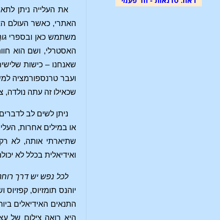
את העלייה ניתן לתאר
האתרי, כאשר העולם הא
משתמש כאן ובספרי
גו
האסטרלי, ושם הוא חווה
שאנחנו – כישות שלישית
ועבר טרנספורמציה למש
שכאילו זה עתה נולדה, 
ניתן לשים לב לדברים 
או במילים אחרות, העלי
שתיארתי אותה, לא רק 
ואידיאלית בכלל לא יכול
לכל נפש יש דרך רוחנ
יוהנס תומזיוס, קפזיוס 
התנאים האידיאלים ביו
היא רואה צילום של עצ