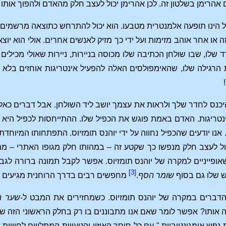
אהרימן בשלטון זה. לכן אהרימן יכול לעצב חלק מהאדם ולהפוך אותו 
הינו תופעה אלמנטרית מטבעו. הוא יכול להתרחש כתוצאה מרשמים ו
ה או אחר אוהב מזימות ועל ידי כך מזיק לאנשים אחרים. אולי הוא יוצ
 שלו, שבו שולחן הכתיבה שלו מכוסה בניירות, ניירות שאולי מכילי
ת הרגילה שלו, שהאימפולסים האלה להפעיל אינטריגות אוחזים בלא מו
יכנס לחדר שלך ולראות את עצמך יושב ליד השולחן. אבל דברים כאל
טריגות. האדם באמת פוגש את הכפיל שלו. ההתייחסות לכפיל היא
 אנו יודעים שהכפיל נחווה על ידי יוהנס תומזיוס. התפתחותו המיוח
ל לעצב חלק מנפשו כך שקטע זה – במהותו חלק מגופו האתרי – מת
ופייניים למקרה של יוהנס תומזיוס. אפשר לקבל תמונה ברורה לגב
[3]
 שלו גם בסוף
שומר הסף
.
מחפשים רבים בדרך הרוחנית מגיעים ל
הדברים במקרה של יוהנס תומזיוס. כשמחזירים את המבט ל-
שער ה
ווה אותו? אפשר לומר שאם אנו מתבוננים בו רק בחלק הראשוני הזה ש
ת נפש אימגינטיביות," עם כל חוסר האיזון והטעויות המתלווים לחוויות