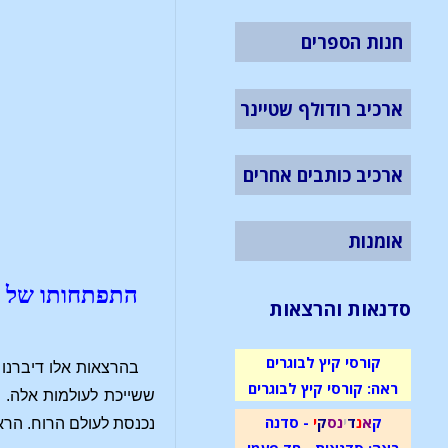
חנות הספרים
ארכיב רודולף שטיינר
ארכיב כותבים אחרים
אומנות
התפתחותו של יו
סדנאות והרצאות
קורסי קיץ לבוגרים
בהרצאות אלו דיברנו 
ראה: קורסי קיץ לבוגרים
ששייכת לעולמות אלה. ו
ק
א
נ
ד
י
נ
ס
ק
י
- סדנה
נכנסת לעולם הרוח. הרא
ראה: סדנאות - חד פעמי