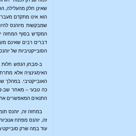
שאינן חלק מהעלילה, הפְּרֶלוּד והאינטרלוד שלפני סצנה 8. כל
הוא אינו מתקדם מעבר 
שמבקשות מיוהנס להיו
המקדש בסוף המחזה יוהנ
דברים רבים שאינם משק
הסובייקטיביות של יוהנס 
ב-
מבחן הנפש
חלות ה
האימגינציה אלא מתרחב 
האובייקטיבי. במהלך שנ
כה טבעי – מאחר שב-
מ
התנאים המאפשרים את ה
במחזה זה, יוהנס תומ
זה, יוהנס מפתח אנוכיו
עוד במה שרק סובייקטיבי