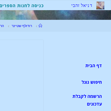
ד
נ
י
א
ל
ז
ה
ב
י
כניסה לחנות הספרים
רודולף שטיינר
הר
דף הבית
חיפוש גוגל
הרשמה לקבלת
עדכונים