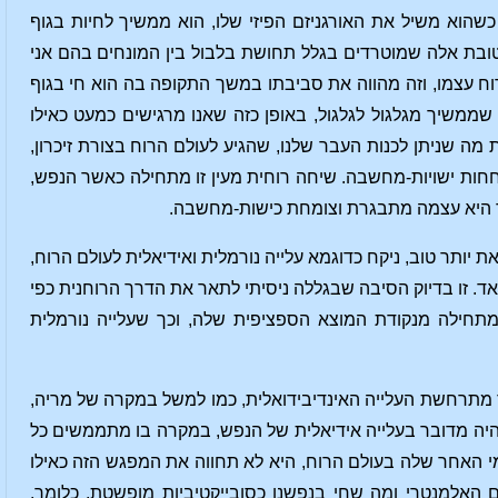
כשהוא משיל את האורגניזם הפיזי שלו, הוא ממשיך לחיות בגוף
בת אלה שמוטרדים בגלל תחושת בלבול בין המונחים בהם אני
וח עצמו, וזה מהווה את סביבתו במשך התקופה בה הוא חי בגוף
ממשיך מגלגול לגלגול, באופן כזה שאנו מרגישים כמעט כאילו
 מה שניתן לכנות העבר שלנו, שהגיע לעולם הרוח בצורת זיכרון,
חות ישויות-מחשבה. שיחה רוחית מעין זו מתחילה כאשר הנפש,
 כך היא עצמה מתבגרת וצומחת כישות-מחשבה.
 יותר טוב, ניקח כדוגמא עלייה נורמלית ואידיאלית לעולם הרוח,
ד. זו בדיוק הסיבה שבגללה ניסיתי לתאר את הדרך הרוחנית כפי
תחילה מנקודת המוצא הספציפית שלה, וכך שעלייה נורמלית
צד מתרחשת העלייה האינדיבידואלית, כמו למשל במקרה של מריה,
לו היה מדובר בעלייה אידיאלית של הנפש, במקרה בו מתממשים כל
י האחר שלה בעולם הרוח, היא לא תחווה את המפגש הזה כאילו
 האלמנטרי ומה שחי בנפשנו כסובייקטיביות מופשטת, כלומר,