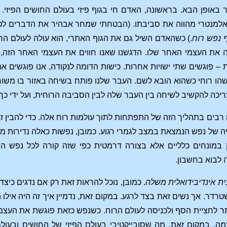
 באופן הבא. בראשונה, האדם חי בגוף פיזי בעולם החושים הפיזי. 
למנטרי מהווה את סביבתו. (הבטחתי שמחר אבהיר את הדברים לטו
ף נפש רוח
.) כשהאדם השיל גם את הגוף האתרי, הוא עולה לעולם הר
 את העצמי האחר שלו. הדגשנו שאנו חווים את העצמי האחר הזה, ש
 – פוגשים שתי ישויות אחרות. כישות הדומה לנקודה, אנו פוגשים את
הו רוחי כשהוא הובא לשם. העבר שלנו פותח בשיחה באזור בו משוח
צריכה להקשיב לשיחה בין העבר שלה לבין הסביבה הרוחית, ועל ידי
רבים בתהליך הזה של התפתחות לתוך עולמות רוח אלה. כדי להבין זאת
יה של נפש הנמצאת במצב לגמרי רגוע. כמובן, נפשות כאלה נדירות מא
במונחים כלליים אלא בצורה דרמטית כפי שזה קורה לכל נפש המ
ה לבוא בחשבון.
ית אינדיבידואלית משלה
. כמובן, נוכל להראות זאת רק אם נדגים כי
ושטרדר. אך נשים זאת בצד לרגע. במקום זאת, נדמיין איך זה היה אי
תר לחציית הסף ולכניסה לעולם הרוח. כשנפש כזאת פוגשת את העצמ
מה. במקום זאת, מה שסובייקטיבי בעולם הפיזי של החושים ובעולם