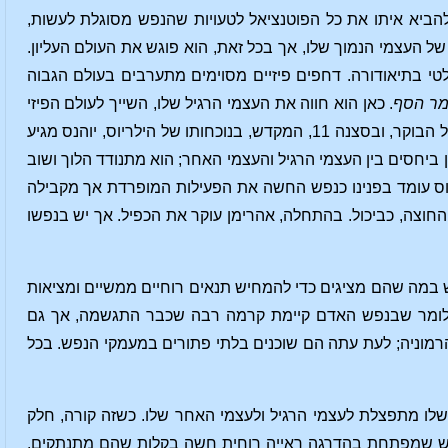
 להביא איתו את כל הפוטנציאל לטעויות שהנפש מסוגלת לעשות,
ל העצמי הנמוך שלו, אך בכל זאת, הוא פוגש את העולם העליון.
טי בתיאודורה. דחפים פיזיים מסוימים מתערבים בעולם הגבוה
מר הסף
. כאן הוא חווה את העצמי הרגיל שלו, השייך לעולם הפיזי
ולעולם האלמנטרי, וגם את העצמי האחר שהוא פגש כשהוא נכנס לעולם הרוח. בסצנה 9, טיול הבוקר, ובסצנה 11, המקדש, בנוכחותו של הילריוס, יוהנס מגיע
ן ביחסים בין העצמי הרגיל והעצמי האחר; הוא מתנודד הלוך ושוב
יוס עומד בפנינו כנפש החשה את הפעילות המופרדת אך מקבילה
 החוצה, כביכול. בהתחלה, אהרימן עוקר את הכפיל. אך יש בנפשו
מה שהם מציגים כדי להמחיש תנאים רוחיים ממשיים ומציאות
נו לומר שבנפש האדם קיימת קרמה רבה שכבר התגשמה, אך גם
רמוניה; לעת עתה הם שוכנים בלתי פתורים במעמקי הנפש. בכל
שלו מתפצלת לעצמי הרגיל ולעצמי האחר שלו. כשזה קורה, חלק
פש שמפתחת בהדרגה ראייה רוחית חשה בקלות שהם מתנתקים.