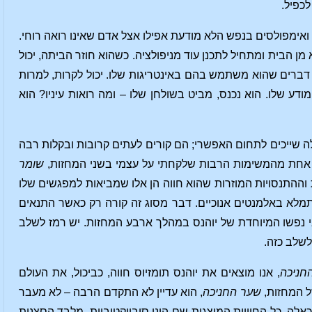
לכפיל.
אימפולסים בנפש הלא מודעת אפילו אצל אדם שאינו רואה רוחי.
א מן הבית ומתחיל לתכנן עוד מניפולציה. כשהוא חוזר הביתה, יכול
ם דברים שהוא משתמש בהם באינטריגות שלו. יכול לקרות, למרות
דע שלו. הוא נכנס, מביט בשולחן שלו – ומה רואות עיניו? הוא
ה שייכים לתחום האפשרי; הם קורים לעתים קרובות ובקלות רבה
 אחת מהמשימות הרבות שלקחתי על עצמי בשני המחזות,
שומר
דת וההתנסויות המוזרות שהוא חווה הן אלו שמביאות למפגשים שלו
מלא באלמנטים אנוכיים. דבר מסוג זה קורה רק כאשר התנאים
י נפשו המיוחדת של יוהנס במהלך ארבע המחזות. יש רמז לשלב
שלב כזה.
חניכה
, אנו מוצאים את יוהנס תומזיוס חווה, כביכול, את העולם
ל המחזות,
שער החניכה
, הוא עדיין לא התקדם הרבה – לא מעבר
 כאלה. כל החוויות המוצגות שם הינן סובייקטיביות, מלבד הסצנות