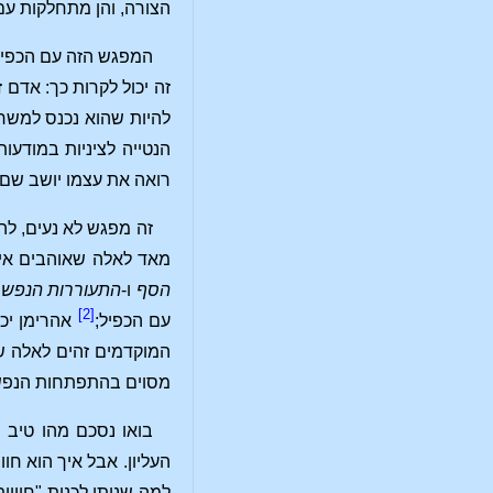
הצורה, והן מתחלקות עם 
המפגש הזה עם הכפיל 
זה יכול לקרות כך: אדם ז
להיות שהוא נכנס למשרד
הנטייה לציניות במודעו
רואה את עצמו יושב שם!
זה מפגש לא נעים, לה
מאד לאלה שאוהבים אינ
הסף
ו-
התעוררות הנפש
.
[2]
עם הכפיל;
אהרימן יכו
המוקדמים זהים לאלה שא
מסוים בהתפתחות הנפש
בואו נסכם מהו טיב 
העליון. אבל איך הוא ח
למה שניתן לכנות "חוויו