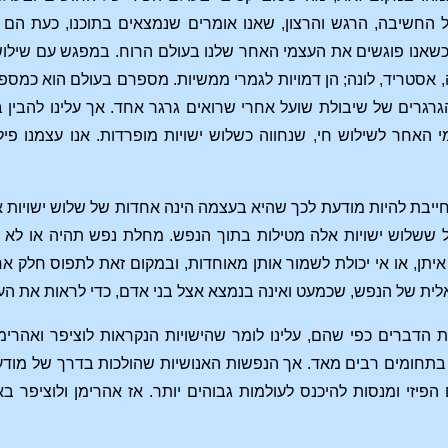
החשיבה, הרגש והרצון, שאנו אומרים שנמצאים בתוכנו, כעת הם כב
 כשאנו פוגשים את העצמי האחר שלנו בעולם הרוח. במפגש עם שילוש 
, אסטריד, לונה; הן דמויות לגמרי ממשיות. מספרם בעולם הוא כמספ
רגרים של שיבולת שועל אחרי שרואים גרגר אחד. אך עלינו להבין 
אחר לשילוש חי, שנחווה כשלוש ישויות מופרדות. אנו עצמנו פיליה
יבת להיות מודעת לכך שהיא בעצמה הינה אחדות של שלוש ישויות אל
איה [Maya], הצל ששלוש ישויות אלה מטילות בתוך הנפש. מחלת נפש תהיה 
ר איתן, או אי יכולת לשמור אותן מאוחדות, ובמקום זאת לתפוס חלק 
ית של הנפש, שכמעט ואינה בנמצא אצל בני אדם, כדי לראות את הע
 הדברים כפי שהם, עלינו לומר שהישויות הנקראות לוציפר ואהרימ
תחומים רבים מאד. אך הנפשות האנושיות שהולכות בדרך של מודעות
הפיזי ומנסות להיכנס לעולמות גבוהים יותר. אז אהרימן ולוציפר בא