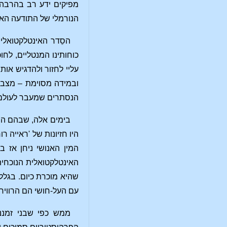
מפיקים ידע רב בהרבה 
הנורמלי של התודעה האנ
הסֵדר האינטלקטואלי
כוחותינו המנטליים, לח
עליי לחזור ולהדגיש אות
ובמידה מסוימת – מצבה 
הנסתרים שמעבר לעול
בימים אלה, שבהם התו
היו חזיונות של 'ראייה 
המין האנושי ניחן אז 
האינטלקטואלית הנוכחית
שהיא מוכרת כיום. בגלל
עם העל-חושי הם הרוויח
ממש כפי שבני זמננו