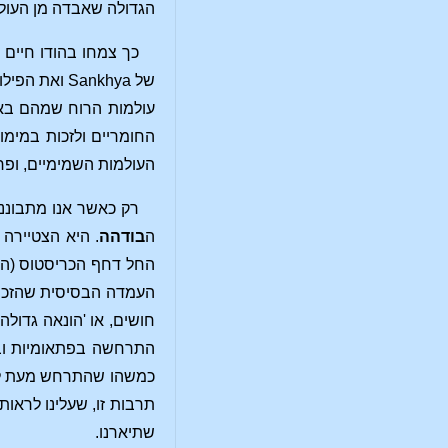
הגדולה שאבדה מן העול
כך צמחו בהודו חיים
של Sankhya
עולמות הרוח שמהם בא
החומריים ולזכות במימ
העולמות השמימיים, ופר
רק כאשר אנו מתבונני
ה
בודהה
. היא הצטיירה
החל דחף הכריסטוס (ה'
העמדה הבסיסית שהזכרנ
חושים, או 'הונאה גדולה
התרחשה בפתאומיות ובאו
כמשהו שהתרחש מעת לעת,
תרבות זו, שעלינו לראו
שתיארנו.