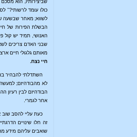
שביצירותיו, הוא מסכם 
כולו עומד לרשותי?" לס
לשווא; מאחר שבשעה שאנ
הבשלת הפירות של חיינו
האנושי, תמיד יש קול פ
שבני האדם צריכים לשא
מאותם גלגולי חיים ארצ
חיי
נצח.
השתדלתי להבהיר באופ
לא מהבודהיזם; למעשה ר
הבודהיזם לבין רעיון הה
אחר לגמרי.
כעת עליי להסב שוב 
זה חלו שינויים הדרגת
שואבים עליהם מידע מהמ