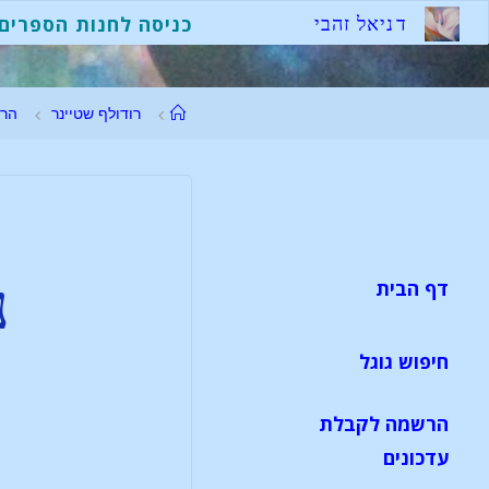
ד
נ
י
א
ל
ז
ה
ב
י
כניסה לחנות הספרים
רודולף שטיינר
הר
נ
דף הבית
חיפוש גוגל
הרשמה לקבלת
עדכונים