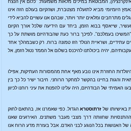
-אינקרנציה), המבוטאת במילים מלאות משמעות: "כלום אין הנצח
אמץ היומיומי מביא לתועלת מצטברת, ושהקיום בעולם הזה אינו
ם מתרחבים ומלאים יותר ויותר, שבהם אנו עשויים להביא לידי
ועשיר, שייאסף בבוא הזמן, ביחד עם הידיעה שלכל אורך הקיום
ר, "המשיכו בעמלכם". לפיכך ברור כעת שהבודהיזם מושתת על כך
 עתידיים, ושראיית הנולד הזו טמונה ברוח. רק כשבמהלך אחד
בותיהם, יהיה ביכולתנו להיכנס בשלום אל הממד נטול הזמן, אל
וולדות החוזרת אינו נובע מאף אחת מהמסורות העתיקות, אפילו
ית והגות בחיינו בהקשר למחקר הרוחני. חיבור ישיר כל כך בין
 האמיתי של הבודהיזם, היה עלינו להפנות את עיני רוחנו לכיוון
 באישיותו של
זרתוסטרא
הגדול. כפי שאמרנו אז, בהתאם לחוק
וההתנסויות שחוותה דרך מצבי מעבר משתנים. האירועים שאנו
 של האנושות בכל הנוגע לבני האדם. אבל בעזרת מדע הרוח אנו