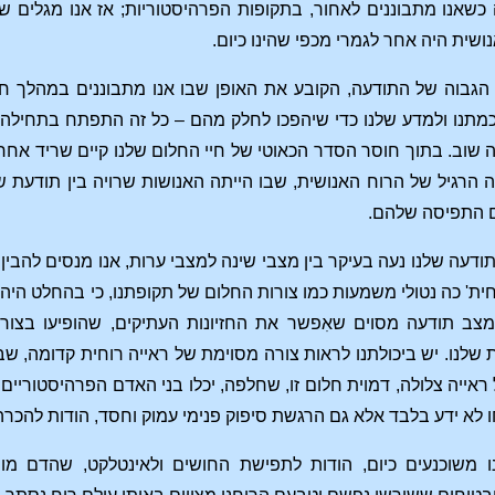
כשאנו מתבוננים לאחור, בתקופות הפרהיסטוריות; אז אנו מגלים ש
ושית היה אחר לגמרי מכפי שהינו כיום.
 הגבוה של התודעה, הקובע את האופן שבו אנו מתבוננים במהלך חי
וכמתנו ולמדע שלנו כדי שיהפכו לחלק מהם – כל זה התפתח בתחילה מ
ה שוב. בתוך חוסר הסדר הכאוטי של חיי החלום שלנו קיים שריד אחרו
הרגיל של הרוח האנושית, שבו הייתה האנושות שרויה בין תודעת שינ
ם התפיסה שלהם.
דעה שלנו נעה בעיקר בין מצבי שינה למצבי ערות, אנו מנסים להבין
רוחית' כה נטולי משמעות כמו צורות החלום של תקופתנו, כי בהחלט היה 
במצב תודעה מסוים שאִפשר את החזיונות העתיקים, שהופיעו בצ
 שלנו. יש ביכולתנו לראות צורה מסוימת של ראייה רוחית קדומה,
 ראייה צלולה, דמוית חלום זו, שחלפה, יכלו בני האדם הפרהיסטוריי
ו לא ידע בלבד אלא גם הרגשת סיפוק פנימי עמוק וחסד, הודות להכ
 משוכנעים כיום, הודות לתפישת החושים ולאינטלקט, שהדם מורכ