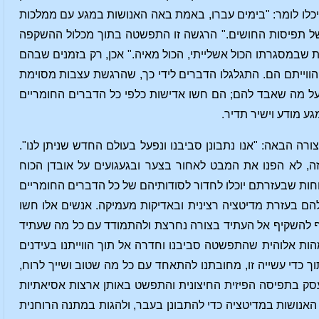
כלו לומר: "בימים עברו, באמת באה האנושות במגע עם ממלכות
י של תפיסות החושים." הרגשה זו התפשטה בתוך מכלול ההשקפה
 שבמסגרתו הכול אשלייתי, הכול מאיה." אכן, רק בזמנים שבהם
ווייתם הם. התגלגלו הדברים לידי כך, שהרגשת עצבות מסוימת
 על מה שאבד להם; הם חשו אדישות כלפי כל הדברים החומריים
ע מודע וישיר תדיר.
ה הבאה: "אנו נתבונן סביבנו ונפעל בעולם החדש שניתן לנו".
ה, לא הפנו את המבט לאחור בצער ובגעגועים על אובדן הכוח
כוחות שבעזרתם יוכלו לחדור לסודותיהם של כל הדברים החומריים
להם בעזרת מדיטציה רצינית ובאדיקות מעמיקה. אנשים אלו חשו
ף להשקיף אל העתיד בצורה נחרצת ולהתמודד עם כל מה שעתיד
הות אלוהית שהתפשטה סביבנו וחדרה אל תוך הווייתנו בעידנים
 כדי עשייה זו, מחובתנו להתאחד עם כל מה שטוב ושייך לרוח,
סק בתפיסה הפיזית החיצונית והתפשט באותן ארצות אסיאתיות
האנושות במדיטציה כדי להתבונן בעבר, ולהגות במתנה הרוחנית