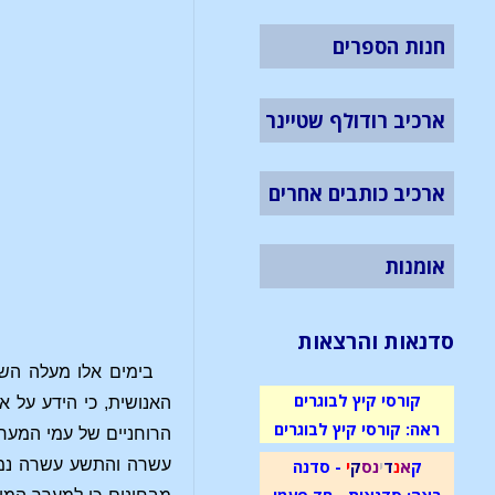
חנות הספרים
ארכיב רודולף שטיינר
ארכיב כותבים אחרים
אומנות
סדנאות והרצאות
בימים אלו מעלה השי
קורסי קיץ לבוגרים
האנושית, כי הידע על א
ראה: קורסי קיץ לבוגרים
הרוחניים של עמי המער
ק
א
נ
ד
י
נ
ס
ק
י
- סדנה
עשרה והתשע עשרה נמשכת
ראה: סדנאות - חד פעמי