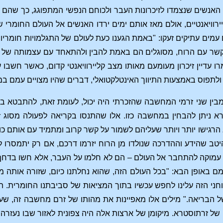
אנשים שנצמדו לזיכרונות העבר ולכוחם הנפשי המתפוגג, כך שהם י
ירוויאנטיים, אולם מאז אותם ימים ירדו האנשים אל העולם החומר
עמים עתיקים זעקו: "באמת הגענו כעת לעולם של התגלמויות חומריות
 קשר עם הרוח, מסוגלים הם באמת להבין ולהתאחד עם עצמותה של ה
עדיין זיכרון מעומעם מאותו מצב קליירוויאנטי קדום, כאשר חשבו
ולתפוס באמצעות התיווך האינטלקטואלי, דברים שהיו מצויים עמם במג
ן שני זרמי המחשבה שהזכרתי היה יכול, לעומת זאת, להתבטא בצור
א ניתן להבחין במחשבה כזו. אלו שהתנסו בקריאה לפעולה מסוג ז
לא הרגישו יותר ויותר שעליהם לשמור על קשר קרוב ומתמיד עם אותם 
יטב שהידע וההדרכה שנולדו מן הרוח יזרמו דרכם, אם רק יתמסרו 
 עמוקה להתחבר אל העולם – הם לא חלמו על העבר, אלא חשו בדח
ם באופן הבא: "בכל העולם הזה, שהוא נחלתנו כיום, שזורה אותה מ
ני הזה עלינו לחפש עכשיו בתוך המציאות של סביבתנו החומרית. תוך
ל הבריאה." מילים אלו מאפיינות את מהותו של זרם מחשבה זה, שע
ל זרתוסטרא. מיקומן של ארצות אלה היה צפונית לאזור שבו נעזרה 