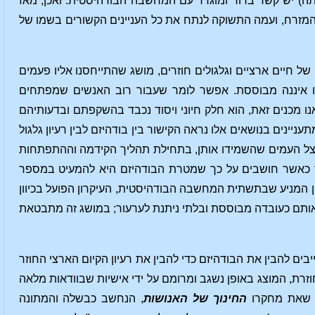
תה) יש קשר ברור ומוגדר עם המחשבה הבודהיסטית. ואכן, מאז
מזרח, ועמה התשוקה לנתח את כל העניינים הקשורים בשמו של
ל חיים ארציים וגלגולים חוזרים, מושג שהתייחסנו אליו פעמים
זו איננה מבוססת. אפשר לומר שעבור רוב האנשים שמפתחים
שאנו מכנים זאת, הוא חלק חיוני ויסוד נכבד בהשקפתם ובדעותיהם
יינים בנושאים אלו נראה הקישור בין בודהיזם לבין רעיון גלגול
 אצל העמים שהשמידו אותן, בתחילת תהליך הקידמה וההתפתחות
ם מיד כאשר חושבים על כך שמטרת הבודהיזם היא להמעיט במספר
קרון המניע שבתשתית המחשבה הבודהיסטית, העיקרון הפועל בכיוון
 אותם כעובדה מבוססת ובלתי ניתנת לערעור; במושג זה מתבטאת
ים להבין את הבודהיזם כדי להבין את רעיון הקיום הארצי החוזר
זרת, המוצג באופן נשגב ומרומם על ידי אישיות שבוודאות מלאה
, שאת מחקרו
החינוך של האנושות
, הנחשב כבשלה והמתונה