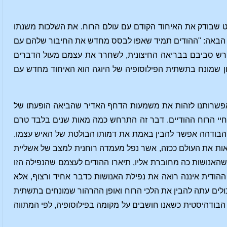
ט שבודק את האיחוד הקודם עם עולם הרוח. את השלכות משנתו
בהצהרה הבאה: "ההודים תמיד שאפו לבסס מחדש את החיבור שלהם עם
רש סביבם בבריאה החיצונית, לשחרר את עצמם מעול הדברים
ון שמונח בתשתית הפילוסופיה של היוגה הוא האיחוד מחדש עם
 באפשרותנו לזהות את משמעות הדחף האדיר שהביאה הופעתו של
 חיי הרוח ההודיים. דבר זה התרחש כמה מאות שנים בלבד טרם
הבודהה אפשר להבין באמת את דמותו הבולטת של האיש עצמו.
אות את העולם ככזה, אשר נפל מעמדה רוחנית למצב של אשליית
י, שהאנושות כה מחוברת אליו, תיארו ההודים לעצמם שהנפילה הזו
ההודית איננה רואה את נפילת האנושות כדבר אחיד ורצוף, אלא
ולים עתה להבין את הלכי הרוח ואופן ההרהור שמונחים בתשתית
ה הבודהיסטית כשאנו חושבים על מקומה בפילוסופיה, לפי המתווה