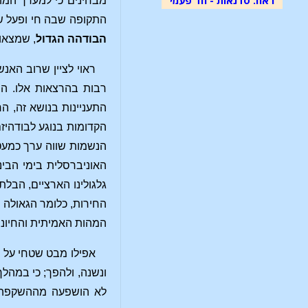
מבחינים כי למערך המו
התקופה שבה חי ופעל ש
הבודהה הגדול
, שמצאו
ראוי לציין שרוב האנ
רבות בהרצאות אלו. ה
התעניינות בנושא זה, הר
הקדומות בנוגע לבודהיזם
הנשמות שווה ערך כמעט
האוניברסלית בימי הבינ
גלגולינו הארציים, הבלת
החירות, כלומר הגאולה 
המהות האמיתית והחיוני
אפילו מבט שטחי על ה
ונשנה, ולהפך; כי במהל
לא הושפעה מההשקפה ה