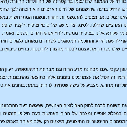
בווידוי על האמונה שלו עצמו בדוקטרינה של ההיוולדות החוזרת (רה
ינג החזיק בדעה שהישנותם של חיינו הארציים היא הוכחה לכך שהמ
ו עמלים, אנו מצפים להתגשמויות חוזרות ונשנות המתרחשות במעגלי
 הארציים שחלפו. לסינג יצר מושג של סיכוי וציפייה לקציר שופע 
נימי שקורא אלינו בציפייה ממשית לחיי אנוש חוזרים ונשנים, ואומ
וף להשגת הידע והחוכמה המסוגלים לשחררם מאותם גלגולים חוזרים
יים שלנו נשחרר את עצמנו לבסוף מהצורך להתנסות בחיים שיבואו בעק
ן עקבי שגם מבחינת מדע הרוח וגם מבחינת התיאוסופיה, רעיון ההי
עיון זה הטיל את עצמו עלינו בזמנים אלה, כתוצאה מהתבוננות עצמא
יוולדות מחדש, מצביע על גישה שטחית. לו היינו באמת בוחנים את טבעו
את תשומת לבכם לחוק האבולוציה האנושית, שפגשנו בעת ההתבוננות
יים במכלול אופייה ומצבה של הרוח האנושית בעת חילופי הזמנים 
סמכים ההיסטוריים החיצוניים, מייצגים רק שלב מאוחר באבולוציה