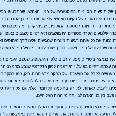
בטוחים ששורשי נפשם וטבעם הרוחני מצויים באותו עולם רוח נסתר שב
ן של תופעות מסוימות בהיסטוריה של המין האנושי, שהתבטאו בביר
יבות הקדמוניות של הקיום האנושי עלי אדמות. כמו כן אמרנו כ
 מתקרב יותר ויותר למסקנה המוטעית, שבימי קדם דמה מצבם של בנ
ברר שלגזעים הפרהיסטוריים היו מושגים תיאורטיים נשגבים באופן יו
צורה נכונה את כל אותם רעיונות מוזרים שמגיעים אלינו דרך מיתוסי
כמה שהגיעה אל המין האנושי בדרך שונה לגמרי מזו של המדע האינטלק
 אין בנמצא ביטויי סימפטיה רבים כלפי ההשקפה, שמצב העמים הפרי
 עצמה, דהיינו בפועל, זוהי דוגמה לניוון הדקדנטי שנבע מהמצב הרו
 האנשים לקבל את השערתו של מחקר מדע הרוח. כאן, כמו במקרים ר
דע הרגיל. יתרה מכך, ביום מן הימים יאושרו לחלוטין המסקנות ש
ינו להביט לאחור, לא רק בחוכמה הקדומה, אלא גם על דרגת סד
 פעם בין בני האדם לבין תחומי הרוח האלוהיים.
 של שני זרמי מחשבה שונים שהתקיימו במהלך המעבר ממצבה הקדום 
ולת הדעה הקדומה, הסוקרת את העולם הנראה לעין באמצעות כלי ה