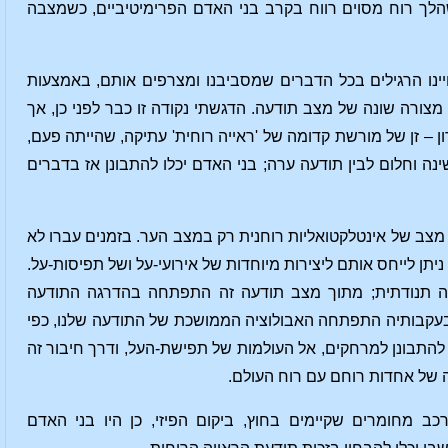
הלך רוח מסוים רווח בקרב בני האדם הפרימיטיביים, כשמצבה
ינו הרגילים בכל הדברים שמסביבנו ומצרפים אותם, באמצעות
צורה שונה של מצב תודעה. הדגשתי נקודה זו כבר לפני כן, אך
ן – זן של מורשת קדומה של 'ראייה רוחית' עתיקה, שהייתה פעם,
ה וחלום לבין תודעה ערה; בני האדם יכלו להתבונן אז בדברים
 מצב של אינטלקטואליות רוחנית רק במצב הער. בזמנים עברו לא
ניתן לייחס אותם ליצירות מיוחדות של אירועי-על ושל תפיסות-על.
ורה תנודתית; מתוך מצב תודעה זה התפתחה בהדרגה התודעה
 שבעקבותיה התפתחה האבולוציה הממושכת של התודעה שלנו, כפי
ם להתבונן למרחקים, אל העולמות של תפישת-העל, ודרך חיבור זה
רה של אחדות רוחם עם רוח העולם.
ב מחומרים שקיימים בחוץ, ביקום הפיזי, כן היו בני האדם