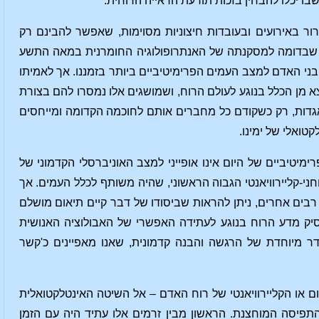
ו יכלו להבחין בזכות תודעת הראייה הרוחית.
ור באירועים ובעובדות חיצוניות מסוימות, שאפשר להבינם רק
בר שבדומה למסקנתה של האנתרופולוגיה החומרנית במאה התשע
י האדם למצב העמים הפרימיטיביים ביותר בזמננו. אך לאמיתו
צא מן הכלל בנוגע לעולם הרוח, ושמושגים אלו נמסרו להם בצורת
ם ואגדות, רק כשקודם כל מחברים אותם לחוכמה הקדומה ומייחסים
טואלי של ימינו.
מיטיביים של היום אינו אופייני למצב האוניברסלי הקדמוני של
חני-קליירוויאנטי הגבוה הראשוני, שהיה משותף לכלל העמים. אך
בים אחרים, ניתן להראות שביסודו של דבר קיים תיאום מושלם
הסיק מדע הרוח בנוגע לעתידה האפשרי של האבולוציה האנושית
ר מיוחדת של הרגשה והבנה קדמונית, שאנו מאפיינים כ'קשר
או הקליירוויאנטי של רוח האדם – אל השיטה האינטלקטואלית
תפיסה המוחצנת. הראשון מבין זרמים אלו עתיד היה עם הזמן