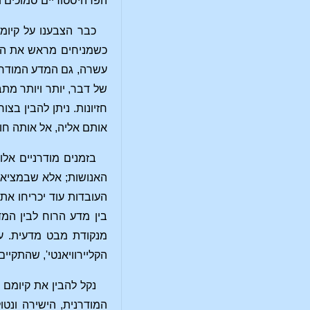
הפרהיסטוריים סמוכים ו
כבר הצבענו על קיומ
כשמניחים מראש את הנס
עשרה, גם המדע המודרני
של דבר, יותר ויותר מת
חזיונות. ניתן להבין ב
אותם אליה, אל אותה חו
בזמנים מודרניים אלו
האנושות; אלא שבמציאות
העובדות עוד יכריחו את
בין מדע הרוח לבין המ
מנקודת מבט מדעית. על
הקליירוויאנטי', שהתקיים
נקל להבין את קיומם
המודרנית, הישירה ונט