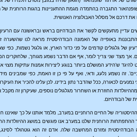
שגים של ארתור שופנהאור (הגאון שהיה במובן מסוים תלמידו של ג
ופנהאור התגברה בהתמדה מגמת ההתעניינות בהגות הרוחנית של ה
 את דרכם אל מסלול האבולוציה האנושית.
שים עדיין מתעקשים לקשר את הבודהיזם בראש ובראשונה עם הרעיון ש
התבוננות באופייה של האמונה הבודהיסטית מראה לנו שהשערה 
עיון של גלגולים קודמים על פני כדור הארץ, או גלגול נשמות, כפי 
. אך מצד שני צריך לומר, אף אם הדבר נשמע מגוחך, שלחוקרים המתענ
 להיגד ש'הידע המושלם ביותר בנוגע ליצירות אמנות עתיקות מצוי
יים'. זה נשמע נלעג, ודאי, ואף על פי כן זו האמת, כפי שמביני
י נמנעים לכאורה, ככל שהדבר נתון בידינו. לכן עלינו להכיר את העי
מההיוולדות החוזרת או השחרור מגלגולים נוספים, שעיקרון זה מקבל
ת של הבודהיזם.
היסטוריה של החיים הרוחניים במערב, מלמד אותנו על כך שאיננו חייב
ך ההתפתחות הרוחנית שלנו במערב אנו פוגשים במושג ההיוולדות החו
בודהיסטית ומזרם המחשבה שלה. אדם זה הוא גוטהולד לסינג