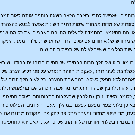
ם.
 רוחניים שאפשר להבין בצורה מלאה כשאנו בוחנים אותם לאור המב
 ואת הפילוסופיות שעומדות מאחורי שיטות היוגה השונות אפשר לבטא 
ו. הם התאמצו בהתמדה להעלים מחייהם הארציים את כל מה שנפ
וש מחודש של איחודם עם עולם הרוח שהאנושות נולדה ממנו. העיקר
ישות מכל מה ששייך לעולם של תפיסות החושים.
ם מזווית זו של הלך הרוח הבסיסי של החיים הרוחניים בהודו, יש
 כשלהבת לעיני רוחנו, כעקבות הזוהר הנפרש על פני רקיע הערב של
אהבה ללא תנאי') לשלוט במחשבת המערב. רק לאור הלך הרוח של 
ו עוזרת להבין שבהודו התקיימו מחשבה והכרה, שגרמו לאנושות לר
', כלומר 'מאיה'. ניתן גם להבין שבעקבות התבוננותם בעולם החיצונ
פן בלתי צפוי, מפעם לפעם, במהלך מַעְַבַר העידנים. הפילוסופיה 
 מדי שינוי מחזורי ומעבר מתקופה לתקופה. מנקודת מבט זו אנו יכ
תה כמצויה בשלהי הקרינה של קיומה; שכן כך עלינו לאפיין את התפיס