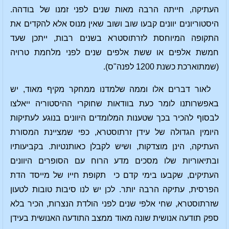
העתיקה, חייתה הרבה מאות שנים לפני זמנו של בודהה.
היסטוריונים יוונים קבעו שוב ושוב שאין מנוס אלא להקדים את
התקופה המיוחסת לזרתוסטרא בשנים רבות, ייתכן שעד
חמשת אלפים או ששת אלפים שנים לפני מלחמת טרויה
(שמתוארכת כשנת 1200 לפנה"ס).
לאור דברים אלו וממה שלמדנו ממחקר מקיף מאוד, יש
באפשרותנו לומר כעת בוודאות שחוקרי ההיסטוריה ייאלצו
לבסוף להכיר בכך שטענות המלומדים היוונים בנוגע לעתיקות
היומין הגדולה של עידן זרתוסטרא, כפי שמציינת המסורת
העתיקה, הינן מוצדקות, ושיש לקבלן כאותנטיות. בקביעותיו
ובתיאוריות שלו מסכים מדע הרוח עם הסופרים היוונים
העתיקים, שקבעו בימי קדם כי תקופת חייו של מייסד הדת
הפרסית, עתיקה הרבה יותר. לכן יש לנו סיבות טובות לטעון
שזרתוסטרא, שחי אלפי שנים לפני הולדת הנצרות, הכיר בלא
ספק תודעה אנושית שונה מאוד ממצב התודעה האנושית בעידן