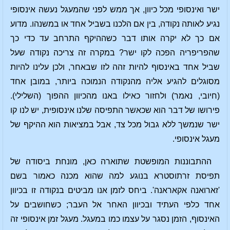
ישר ואינסופי מכל כיוון, אך ממש לפני שהמעגל נעשה אינסופי
נגיע לאותה נקודה, בין אם הלכנו בשביל אחד או במשנהו. מדוע
אם כך לא יקרה אותו דבר כשההיקף התרחב עד כדי כך
שהפריפריה הפכה לקו ישר? במקרה זה צריכה נקודה שעל
שביל אחד באינסוף להיות זהה לזו שבאחר, ולכן עלינו להיות
מסוגלים להגיע אליה מהנקודה הנמוכה ביותר, במובן אחד
(חיובי, נאמר) ולחזור כאילו באנו מהכיוון ההפוך (השלילי).
פירושו של דבר הוא שכאשר התפיסה שלנו אינסופית, יש לנו קו
ישר שנמשך ללא גבול מכל צד, אבל במציאות הוא ההיקף של
מעגל אינסופי.
ההתבוננות המופשטת שתוארה כאן, מונחת ביסודה של
תפיסת זרתוסטרא בנוגע למה שהוא מכנה כאמור בשם
'זארואנה אקאראנה'. ביחס לזמן אנו מביטים בנקודה זו בכיוון
אחד כלפי העתיד ובכיוון האחר אל העבר; כשחושבים על
האינסוף, הזמן נסגר על עצמו כמו במעגל. מעגל זמן אינסופי זה