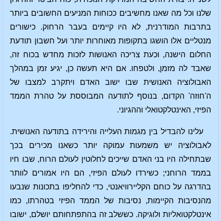
שלנו וכל מה שאנו מחשיבים ככוחות המניעים החשובים ביותר
בתרבות המודרנית, לא היו קיימים בעבר הרחוק. כישורים
מנטליים אלו הושגו בתקופות מאוחרות יותר ועל חשבון תודעת
החלום הישנה, וכעת צריכה האנושות לזכות מחדש בכוח זה,
שאבד לה מזמן, ולטפחו. אם היא תעשה כן, יגיע זמן במהלך
האבולוציה האנושית שבו ישוב האדם ויתקרב למצבו של
ה'חוזה' הקדום, בנוסף לתודעה המבוססת על טהרת הממד
הפיזי, האינטלקטואלי וההגיוני.
עלינו להבדיל בין מגמות העלייה והירידה בתודעה האנושית.
לאבולוציה יש משמעות עמוקה יותר כשאנו מכירים בכך
שבתחילה היו בני האדם שייכים לחלוטין לעולם הרוח, שבו חיו
בממד הרוחני; כשירדו לעולם הפיזי, הם היו אמורים לוותר
בהדרגה על כוחם הקליירוויאנטי, כדי להחליפו בתכונות שנבעו
מהנסיבות הקיימות, נסיבות של הממד הפיזי בטהרתו, כמו
אינטלקטואליות ולוגיקה. כששלב זה בהתפתחותם יושלם, ישובו