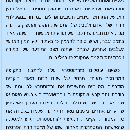
כלליים ואותם מושגים שקיימים בזמננו אנו. ההרצאות הקודמות
וההרצאות העתידיות יראו לכם שבמשך התפתחותו של המין
האנושי, התרחשו שינויים חשובים וגדולים, במיוחד בנוגע לחיי
הרוח של האדם ולטבע של התפישה, הרגש והתשוקה. יתרה
מכך, אתם תבינו שהרכבה של תודעת האנושות היה שונה מאוד
בימים עברו, ושיש סיבה להאמין כי בעתיד יגיע המין האנושי
לשלבים אחרים, שבהם ישתנה מצב התודעה שלו במידה
ניכרת יחסית למה שמקובל כנורמלי כיום.
כשאנו עוסקים בזרתוסטרא, עלינו להתבונן בתקופה
המרוחקת מאיתנו מרחק של שנים רבות מאוד. חוקרים
מודרניים מסוימים מחשיבים את זרתוסטרא לבן זמנו של
בודהה, והם קבעו שתקופת חייו המשוערת היא כשש מאות או
שש מאות וחמישים שנה לפני הולדת הנצרות. מעניין וראוי לציון
שחוקרים אחרים, משנים מאוחרות יותר, שלמדו בקפידה את
כל המסורות הקיימות הנוגעות לזרתוסטרא, הגיעו למסקנה
שהאישיות, המסתתרת מאחורי שמו של מייסד הדת הפרסית