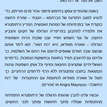
השם 'אורמוזד' או 'רוח האור'.
בשעה שההודים עסקו בחיפוש מיסטי אחר פנים הווייתם, כדי
להגיע למצב התודעה של הברהמא – הנצחי – שזורח החוצה
כנקודת אור בפנימיותה של המהות האנושית, המריץ זרתוסטרא
את תלמידיו להתבונן בפריפריה הגדולה של הקיום והצביע
החוצה, על גוף השמש הפיזי שבו שוכנת הרוח השמשית
הגדולה – אאורה מאזדאו, היא 'רוח האור'. הוא לימד אותם
שכשם שבני האדם שואפים לרומם את רוחם אל השלמות, כך
עליהם גם להיאבק תמיד בתאוות ובתשוקות הנמוכות, בדימויים
האשלייתיים שמציעים ההונאה והזיוף וכל אותן השפעות עוינות
הנמצאות בתוכנו ומתנגדות ללא הרף לדחפים הרוחניים. כך
הוטל על אאורה מאזדאו להתעמת עם ההתנגדות של 'רוח
החשכה'– Angra Maynyus או 'אהרימן'.
עכשיו עלינו להבין שהגותו הדגולה של זרתוסטרא התפתחה
מהתנסויות שנולדו מתוך תחושות ומתוך תכני החושים.