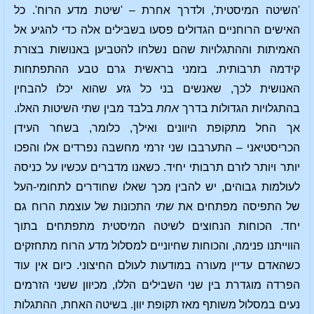
'השיטה המיסטית', ולדרך אחרת – 'שיטת מדע הרוח'. כל
האישים הרוחניים הגדולים פסעו בשבילים אלה כדי להגיע אל
האמיתות וההתגלויות שהם נשלחו להטביען באנושות בצורת
קידמה תרבותית. בזמני בראשית גרם טבע ההתפתחות
האנושית לכך, שאנשים בני כל גזע שהוא יכלו להבחין
בהתגלויות הגדולות בדרך
אחת
בלבד מבין שתי השיטות האלו.
אך החל מתקופת היוונים ואילך, כלומר, בשחר העידן
הכריסטיאני – התערבבו שני זרמי מחשבה נפרדים אלו והפכו
יותר ויותר לזרם תרבותי יחיד. כשאנו מדברים עכשיו על כניסה
לעולמות גבוהים, יש להבין מכך שאלו שחודרים לתחומי-העל
של התפיסה מפתחים את
שתי
התכונות של עוצמת הרוח גם
יחד. הכוחות הנחוצים לשיטה המיסטית מתפתחים בתוך
הווייתנו פנימה, והכוחות שחיוניים למסלול מדע הרוח מתחזקים
כשהאדם עדיין מעורה במודעות לעולם החיצוני. כיום אין עוד
הפרדה מוגדרת בין שני השבילים הללו, מכיוון ששני הזרמים
נעים במסלול משותף מאז תקופת יוון. בשיטה האחת, ההתגלות