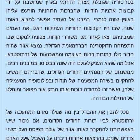
בטריטוריה שגובלת מצדה הדרומי בארץ שמיושבת על ידי
קבוצות אתניות הודיות, שהברכות הרוחניות הורעפו עליהן
באופן שונה לגמרי. במבט אל העתיד אפשר למצוא באותו
שטח, שבו חיו הקבוצות ההודיות העתיקות האלו, את העמים
שמביניהם יצאו לאחר מכן משוררי הוֶדות. צפונית למקום שבו
התפתחה הדוקטרינה הברהמאנית הגדולה, נמצא אזור שהיה
חדור כולו בַתורות רבות העוצמה והמשכנעות של זרתוסטרא.
אבל מה שהוא העניק לעולם היה שונה בבסיסו, במובנים רבים,
ממשנתם של המנהיגים ההודים הגדולים, שדבריהם המשיכו
להתקיים בשירה המפעימה של הוֶדות ובפילוסופיה המעמיקה
שלהן, ואשר זכו לתהודה בזכות אותו הבזק אור מפואר ומוחלט
של התגלות הבודהה.
נוכל להבין את ההבדל בין מה שנולד מזרם המחשבה של
זרתוסטרא לבין תורות ההודים הקדומים, אם נזכור שיש
באפשרותנו להתקרב לאותו אזור של עולם תפיסת-העל משני
צדדים שונים. בהרצאות אחרות דיברנו על השביל שעל האדם