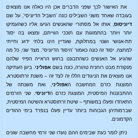
את האישור לכך שפני הדברים אכן היו כאלה אנו מוצאים
בעובדה שאחד משני השבילים כונה 'השביל הדיוניסי', על שם
דיוניסוס
, אותו אל מסתורי שהאנשים הגיעו אליו כשהעמיקו
יותר ויותר בהתמזגות עם תוככי הווייתם, ומצאו בה יסוד
תת-אנושי ושנוי במחלוקת, שעדיין הינו בלתי ידוע וחייתי
למחצה. יסוד זה כונה כאמור 'היסוד הדיוניסי'. מצד שני, כל מה
שהגיע אל האנשים כשהתבוננו בחוש הראייה הפיזי שלהם
מנקודת מבט רוחנית טהורה, כונה בשם
אפוליני
. ביוון העתיקה
אנו מוצאים את הניגודים הללו זה לצד זה – משנת זרתוסטרא,
המוצגת כזרם המחשבה ה
אפוליני
, ואת משנתה של
ההתבוננות המיסטית, המוצגת כזרם ה
דיוניסי
. שני הזרמים
התאחדו ופעלו במשותף – שיטת זרתוסטרא והשיטה המיסטית,
שברמותיהן הגבוהות ביותר עדיין פעלו בנפרד בימי ההודים
הקדמונים.
ניתן לומר כעת שבימים ההם נועדו שני זרמי מחשבה שונים