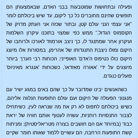
ופעילה ובתחושות שמוטבעות בבני האדם, שבאמצעותן הם
תופשים שהינם מחוברים כל כך ליקום, עד שיש ביכולתם לומר
"אני עצמי הנני עולם קטן, ובתור שכזה אני העתק מדויק של
הקוסמוס הגדול." ממש כפי שמצוי בתוכנו עיקרון השלמות
ועיקרון אחר שמתנגד לו, כך ניצב אורמוזד לאורכו ולרוחבו של
היקום ומולו ניצבת התנגדותו של אהרימן. במסורות אלו מיוצג
היקום כולו כטיפוס ה'אדם' האופייני; הכוחות רבי הערך ביותר
מיוצגים על ידי 'אאורה מאזדאו', כשכוחות 'אנגרא מאיניוס'
פועלים כנגדם.
כשהאנשים יבינו שמדובר על כך שהם באים במגע ישיר עם
מנגנוני הפעולה של היקום ועם עולם התופעות הנלווה אליהם,
כשיש ביכולתם לתפוס לא רק את מה שנראה לעין, כשיתחילו
לצבור התנסויות רוחניות, עשויה לעטוף אותם חוויה של יראת
כבוד (במיוחד אם הם חושבים בצורה מטריאליסטית); ומניתוח
קשת התופעות הרחבה, הם עשויים ללמוד שאותו חומר שקיים