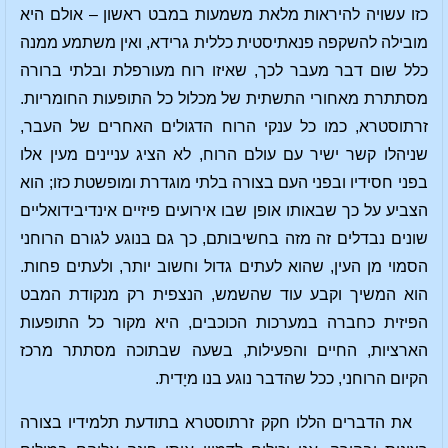
כזו עשויה להיראות מלאת משמעות במבט ראשון – אולם היא
מובילה להשקפה פנאתיסטית כללית גרידא, ואין משתמע ממנה
כלל שום דבר מעבר לכך, שאיזו רוח מעורפלת ובלתי ברורה
מסתתרת מאחורי התשתית של מכלול כל התופעות החומריות.
זרתוסטרא, כמו כל ענקי הרוח הדגולים האחרים של העבר,
שניהלו קשר ישיר עם עולם הרוח, לא הציג עניינים מעין אלו
בפני חסידיו ובפני העם בצורה בלתי מוגדרת ומופשטת כזו; הוא
הצביע על כך שבאותו אופן שבו אירועים פיזיים אינדיבידואליים
שונים נבדלים זה מזה בחשיבותם, כך גם בנוגע לגורם הרוחני
הסמוי מן העין, שהוא לעתים גדול וחשוב יותר, ולעתים פחות.
הוא המשיך וקבע עוד שהשמש, הנצפית רק מנקודת המבט
הפיזית כחברה במערכות הכוכבים, היא מקור כל התופעות
הארציות, החיים והפעילות, בשעה שבתוכה מסתתר מרכז
הקיום הרוחני, ככל שהדבר נוגע בנו מיָדית.
את הדברים הללו חקק זרתוסטרא בתודעת תלמידיו בצורה