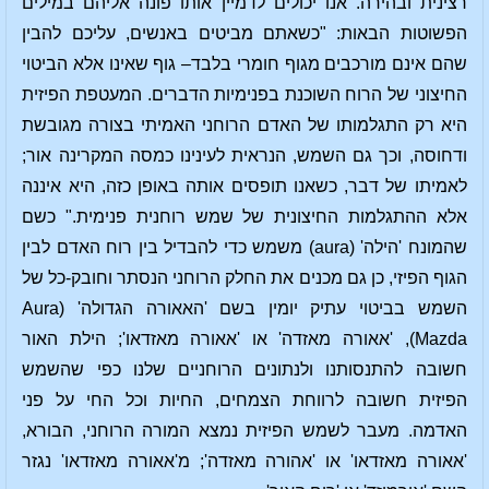
רצינית ובהירה. אנו יכולים לדמיין אותו פונה אליהם במילים
הפשוטות הבאות: "כשאתם מביטים באנשים, עליכם להבין
שהם אינם מורכבים מגוף חומרי בלבד– גוף שאינו אלא הביטוי
החיצוני של הרוח השוכנת בפנימיות הדברים. המעטפת הפיזית
היא רק התגלמותו של האדם הרוחני האמיתי בצורה מגובשת
ודחוסה, וכך גם השמש, הנראית לעינינו כמסה המקרינה אור;
לאמיתו של דבר, כשאנו תופסים אותה באופן כזה, היא איננה
אלא ההתגלמות החיצונית של שמש רוחנית פנימית." כשם
שהמונח 'הילה' (aura) משמש כדי להבדיל בין רוח האדם לבין
הגוף הפיזי, כן גם מכנים את החלק הרוחני הנסתר וחובק-כל של
השמש בביטוי עתיק יומין בשם 'האאורה הגדולה' (Aura
Mazda), 'אאורה מאזדה' או 'אאורה מאזדאו'; הילת האור
חשובה להתנסותנו ולנתונים הרוחניים שלנו כפי שהשמש
הפיזית חשובה לרווחת הצמחים, החיות וכל החי על פני
האדמה. מעבר לשמש הפיזית נמצא המורה הרוחני, הבורא,
'אאורה מאזדאו' או 'אהורה מאזדה'; מ'אאורה מאזדאו' נגזר