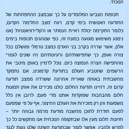
הנוכחי.
תכופות הצביעו המלומדים על כך שבמצב ההתפתחות של
התודעה האנושית בימי קדם, רווח 'מצב החלימה' הקדום,
כלומר התקיימה יכולת ראיית הנסתר או ה'קליירוויאנטיות' (אנו
נימנע משימוש מוטעה במונח זה, כפי שנוהגים תכופות בימים
אלו), אשר שררה בקרב בני האדם כמצב נורמלי ומושלם בכל
צורה ואופן, כך שתפישותיהם ורעיונותיהם היו שונים לגמרי
מהתפישה הצרה הנפוצה כיום. נוכל לדמיין באופן מיטבי את
הרשמים שהטביע העולם בתודעת קדמונינו, אם נתמקד
מחשבתית באותה שארית אחרונה ששרדה ממצב תודעה
קדום זה, דהיינו תודעת החלום. כולנו מכירים את אותן תמונות
חלום מהבהבות שפוקדות אותנו מדי פעם; לרובן אין כלל
משמעות והן רק מזכירות את העולם החיצוני, אף על פי שמפעם
לפעם חודרת לתוכן מחשבה מודעת מרמה גבוהה יותר –
חזיונות חלום מעין אלו שבתקופה הנוכחית אנו מתקשים כל כך
לפרש ולהבין. אפשר לומר שבתודעת השינה שלנו נעות לנגד