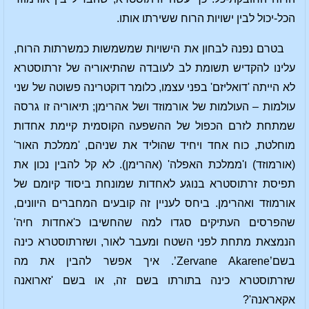
הכל-יכול לבין ישויות הרוח ששירתו אותו.
בטרם נפנה לבחון את הישויות שמשמשות כמשרתות הרוח,
עלינו להקדיש תשומת לב לעובדה שהתיאוריה של זרתוסטרא
לא הייתה 'דואליזם' בפני עצמו, כלומר דוקטרינה פשוטה של שני
עולמות – העולמות של אורמוזד ושל אהרימן; תיאוריה זו גרסה
שמתחת לזרם הכפול של ההשפעה הקוסמית קיימת אחדות
מוחלטת, כוח אחד ויחיד שהוליד את שניהם, 'ממלכת האור'
(אורמוזד) ו'ממלכת האפלה' (אהרימן). לא קל להבין נכון את
תפיסת זרתוסטרא בנוגע לאחדות שמונחת ביסוד קיומם של
אורמוזד ואהרימן. ביחס לעניין זה קובעים המחברים היוונים,
שהפרסים העתיקים סגדו למה שהחשיבו כ'אחדות חיה'
הנמצאת מתחת לפני השטח ומעבר לאור, ושזרתוסטרא כינה
בשם’Zervane Akarene’. איך אפשר להבין את מה
שזרתוסטרא כינה בתורתו בשם זה, או בשם 'זארואנה
אקאראנה'?