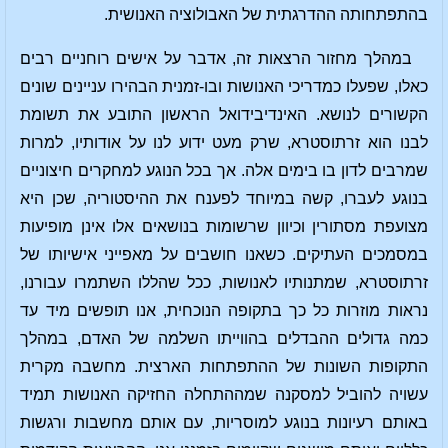
בהתפתחותה ההדרגתית של האבולוציה האנושית.
במהלך מחזור הרצאות זה, אדבר על אישים רוחניים רבים
כאלו, שפעלו כמדריכי האנושות ובו-זמנית הבהירו עניינים שונים
הקשורים לנושא. האינדיבידואל הראשון התובע את תשומת
לבנו הוא זרתוסטרא, שרק מעט ידוע לנו על אודותיו, למרות
שמרבים לדון בו בימים אלה. אך בכל הנוגע למחקרים חיצוניים
בנוגע לעברו, קשה במיוחד לפענח את ההיסטוריה, שכן היא
מצועפת מסתורין וכיוון שרשומות בנושאים אלו אינן מופיעות
במסמכים העתיקים. כשאנו חושבים על מאפייני אישיותו של
זרתוסטרא, שמתנותיו לאנושות, ככל שהללו השתמרו עבורנו,
נראות מוזרות כל כך בתקופה הנוכחית, אנו תופשים מיד עד
כמה גדולים ההבדלים בהווייתו השלמה של האדם, במהלך
התקופות השונות של ההתפתחות הארצית. מחשבה מקרית
עשויה להוביל למסקנה שמההתחלה החזיקה האנושות תמיד
באותם רעיונות בנוגע למוסריות, עם אותם מחשבות ורגשות