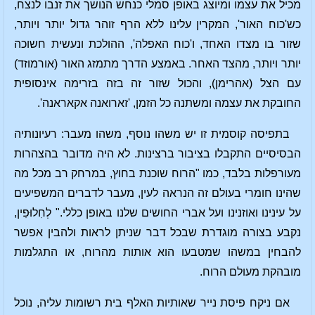
מכיל את עצמו ומיוצג באופן סמלי כנחש הנושך את זנבו לנצח,
כש'כוח האור', המקרין עלינו ללא הרף זוהר גדול יותר ויותר,
שזור בו מצדו האחד, ו'כוח האפלה', ההולכת ונעשית חשוכה
יותר ויותר, מהצד האחר. באמצע הדרך מתמזג האור (אורמוזד)
עם הצל (אהרימן), והכול שזור זה בזה בזרימה אינסופית
החובקת את עצמה ומשתנה כל הזמן, 'זארואנה אקאראנה'.
בתפיסה קוסמית זו יש משהו נוסף, משהו מעבר: רעיונותיה
הבסיסיים התקבלו בציבור ברצינות. לא היה מדובר בהצהרות
מעורפלות בלבד, כמו "הרוח שוכנת בחוץ, במרחק רב מכל מה
שהינו חומרי בעולם זה הנראה לעין, מעבר לדברים המשפיעים
על עינינו ואוזנינו ועל אברי החושים שלנו באופן כללי." לְחִלוּפִין,
נקבע בצורה מוגדרת שבכל דבר שניתן לראות ולהבין אפשר
להבחין במשהו שמטבעו הוא אותות מהרוח, או התגלמות
מובהקת מעולם הרוח.
אם ניקח פיסת נייר שאותיות האלף בית רשומות עליה, נוכל