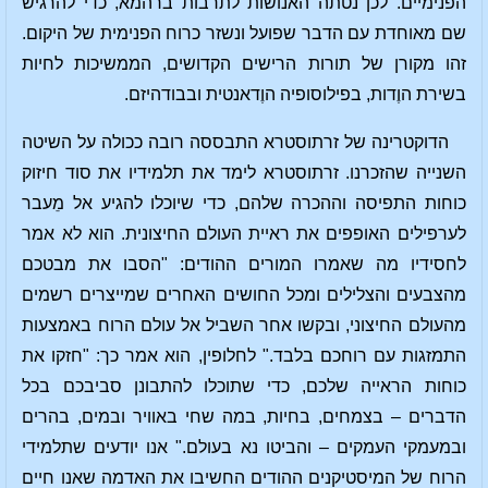
הפנימיים. לכן נטתה האנושות לתרבות ברהמא, כדי להרגיש
שם מאוחדת עם הדבר שפועל ונשזר כרוח הפנימית של היקום.
זהו מקורן של תורות הרישים הקדושים, הממשיכות לחיות
בשירת הוֶדות, בפילוסופיה הוֶדאנטית ובבודהיזם.
הדוקטרינה של זרתוסטרא התבססה רובה ככולה על השיטה
השנייה שהזכרנו. זרתוסטרא לימד את תלמידיו את סוד חיזוק
כוחות התפיסה וההכרה שלהם, כדי שיוכלו להגיע אל מֵעבר
לערפילים האופפים את ראיית העולם החיצונית. הוא לא אמר
לחסידיו מה שאמרו המורים ההודים: "הסבו את מבטכם
מהצבעים והצלילים ומכל החושים האחרים שמייצרים רשמים
מהעולם החיצוני, ובקשו אחר השביל אל עולם הרוח באמצעות
התמזגות עם רוחכם בלבד." לחלופין, הוא אמר כך: "חזקו את
כוחות הראייה שלכם, כדי שתוכלו להתבונן סביבכם בכל
הדברים – בצמחים, בחיות, במה שחי באוויר ובמים, בהרים
ובמעמקי העמקים – והביטו נא בעולם." אנו יודעים שתלמידי
הרוח של המיסטיקנים ההודים החשיבו את האדמה שאנו חיים