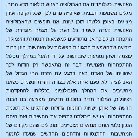
האנושית. כשלומדים את האבולוציה האנושית לאור מדע הרוח,
מגלים משמעות ותבנית, שאופייה גורם לכך שכל תקופה ועידן
מציגים באופן כלשהו תוכן שונה. אנו תופשים שהאבולוציה
האנושית נועדה לשמור כל העת על מגמה מוגדרת של
התפתחות. לפיכך אנו מתוודעים למשמעות הנסתרת והעמוקה,
בידיעה שההשפעות המגוונות הפועלות על האנושות, הינן רבות
עוצמה; ושהן נטמעות שוב ושוב על ידי ה'אני' במהלך מסלול
ההתפתחות האנושית. דבר זה מתאפשר רק הודות לכך
שהווייתו של האדם באה במגע עם הזרם החי הגדול של
האבולוציה, לא פעם אחת אלא בצורה חוזרת ונשנית. כשאנו
מחשיבים את המהלך האבולוציוני בכללותו להתקדמות
רציונלית, המלוּוה תדיר בתכנים חדשים, מפציעה בנו הבנה
חדשה של אותן ישויות רוחניות גדולות שהתקינו את תוכנית
ההתפתחות. אז יש ביכולתנו לתפוס את החשיבות ואת היחס
הנכון כלפי אותם מנהיגים מצטיינים ומובילים שהם מקורם של
המחשבות, ההתנסויות והדחפים החדשים שנועדו לתמוך