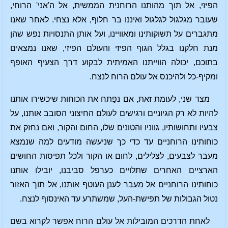
הפיזי, אל תוך מהותנו הרוחנית הממשית, אל ה'אני' הרוחי,
שעובר מגלגול לגלגול ואיננו בר חלוף, אלא נצחי. לאחר שאנו
מתגברים על תשוקותינו ומאוויינו, ועל אותן התנסויות נפש שהן
מנת חלקנו בגלל הגוף הפיזי והעולם הפיזי, שאנו נמצאים
בתוכם, יכולה הווייתנו האמיתית לבקוע דרך הצעיף האופף
ומקיף-כל ולהיכנס אל עולם הרוח לנצח.
מצד שני, לעומת זאת, אם נפַתח את הכוחות שיכשירו אותנו
להיות לא רק הגיוניים ורגישים לעולם החיצוני הסובב אותנו, על
צבעיו ותחושותיו, גווניו והטונים שלו, החום והקור, ואם נחזק את
כוחותינו הרוחניים עד כדי כך שניעשה מודעים למה שנמצא
מעבר לצבעים, לצלילים, לחום או הקור ולכל תפיסות החושים
הארציים האחרים שתלויים כערפל סביבנו, יובילו אותנו
כוחותינו הרוחניים אל מעבר לענן העוטף אותנו, אל תוך האזור
נטול הגבולות של תפישת-העל, שמשתרע עד האינסוף לנצח.
לאחת הדרכים המובילות אל עולם הרוח אפשר לקרוא בשם