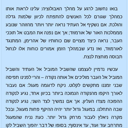
בואו נחשוב לרגע על מהלך האבולוציה: עלינו לראות אותו
כמהלך שגורם לכל האנשים להתפתח לכיוון שלמות גדלה
והולכת. אם נשקיף אל העתיד נראה יותר ויותר מהזוהר שנובע
מממלכות האור של אורמוזד; אך אם נפנה את המבט אל תוככי
העבר, נראה כיצד מצויים שם כוחותיו של אהרימן, המתנגד
לאורמוזד, ואז נדע שבמהלך הזמן אמורים כוחות אלו לנחול
תבוסה מוחצת לנצח.
עכשיו נדמיין לעצמנו שהשביל המוביל אל העתיד והשביל
המוביל אל העבר מוליכים אל אותה נקודה – והרי לפנינו תפיסה
שבני זמננו מתקשים לקלוט. ניקח לדוגמה מעגל: אם נעבור
לאורך היקפו מהנקודה הנמוכה ביותר בכיוון אחד, נגיע לנקודה
ההפוכה מצדו העליון. אך אם נמשיך לצד השני, נגיע לנקודה
שבה התחלנו. במעגל גדול יותר יהיה ההיקף פחות מעוגל, ובכל
מקרה ניאלץ לעבור מרחק גדול יותר. כעת נניח שהמעגל
מתרחב עוד ועוד, עד אינסוף; בסופו של דבר יהפוך השביל לקו