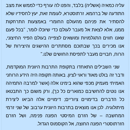
עליה כמאיה (אשליה) בלבד, והפנו לה עורף כדי לממש את מצב
התודעה של ברהמא. זרתוסטרא, לעומת זאת, יעץ לחסידיו שלא
להסתיר את פניהם מהעולם החומרי באמצעות התרחקות
ממנו, אלא לצאת אל מעבר לעולם כדי שיוכלו לומר, "בכל פעם
שאנו חווים התגלמויות ומושאים לצפייה בעולם הפיזי החיצוני,
אנו מכירים בכך שבתוכם מסתתרים ההישגים והיצירות של
הרוח, חבויים מעבר לתפיסת החושים שלנו."
שני השבילים התאחדו בתקופת התרבות היוונית המוקדמת,
ודבר זה בולט מאוד וראוי לציון. באותה תקופה היה הידע הרוחני
האמיתי מעמיק מכפי שהוא בימינו אלה (אשר למרבה התמיהה
אנו נוטים להחשיבם כמוארים כל כך), ורק משום כך התבטאו
כל הדברים בדימויים ציוריים; דימויים אלה הביאו ליצירת
מיתולוגיה. לכן אנו מוצאים בתרבות היוונית ערבוב של שני זרמי
המחשבה – של הזרם המיסטי הפונה פנימה, ושל הזרם
הזרתוסטרי הפונה החוצה, אל הקוסמוס הגדול.