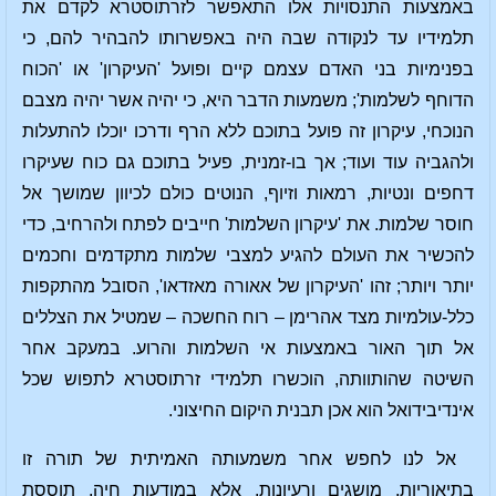
באמצעות התנסויות אלו התאפשר לזרתוסטרא לקדם את
תלמידיו עד לנקודה שבה היה באפשרותו להבהיר להם, כי
בפנימיות בני האדם עצמם קיים ופועל 'העיקרון' או 'הכוח
הדוחף לשלמות'; משמעות הדבר היא, כי יהיה אשר יהיה מצבם
הנוכחי, עיקרון זה פועל בתוכם ללא הרף ודרכו יוכלו להתעלות
ולהגביה עוד ועוד; אך בו-זמנית, פעיל בתוכם גם כוח שעיקרו
דחפים ונטיות, רמאות וזיוף, הנוטים כולם לכיוון שמושך אל
חוסר שלמות. את 'עיקרון השלמות' חייבים לפתח ולהרחיב, כדי
להכשיר את העולם להגיע למצבי שלמות מתקדמים וחכמים
יותר ויותר; זהו 'העיקרון של אאורה מאזדאו', הסובל מהתקפות
כלל-עולמיות מצד אהרימן – רוח החשכה – שמטיל את הצללים
אל תוך האור באמצעות אי השלמות והרוע. במעקב אחר
השיטה שהותוותה, הוכשרו תלמידי זרתוסטרא לתפוש שכל
אינדיבידואל הוא אכן תבנית היקום החיצוני.
אל לנו לחפש אחר משמעותה האמיתית של תורה זו
בתיאוריות, מושגים ורעיונות, אלא במודעות חיה, תוססת