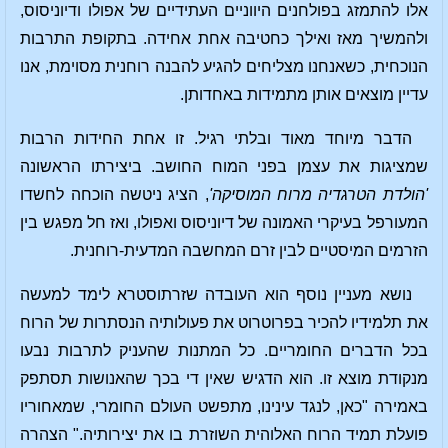
אלו להתמזג בפולחנים היווניים העתידיים של אפולו ודיוניסוס,
ולהמשיך מאז ואילך כחטיבה אחת אחידה. בתקופת התרבות
הנוכחית, כשאנחנו מצליחים להגיע להבנה רוחנית מסוימת, אנו
עדיין מוצאים אותן מתמידות באחדותן.
הדבר מיוחד מאוד ובלתי רגיל. זו אחת החידות הרבות
שמציגות את עצמן בפני המוח החושב. ביצירתו הראשונה
'הולדת הטרגדיה מרוח המוסיקה'
, הציג ניטשה הוכחה לחשדו
המעורפל בעיקרי האמונה של דיוניסוס ואפולו, ואז חל מפגש בין
הזרמים המיסטיים לבין זרם המחשבה המדעית-רוחנית.
נושא מעניין נוסף הוא העובדה שזרתוסטרא לימד למעשה
את תלמידיו להכיר בפרוטרוט את פעולותיה הנסתרות של הרוח
בכל הדברים החומריים. כל המתנות שהעניק לתרבות נבעו
מנקודת מוצא זו. הוא הדגיש שאין די בכך שהאנושות תסתפק
באמירה "כאן, לנגד עינינו, מתפשט העולם החומרי, שמאחוריו
פועלת תמיד הרוח האלוהית השוזרת בו את יצירותיה." הצהרה