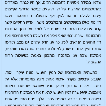
שדמו במידה מסוימת לתמונות חלום, אך היו לגמרי מוגדרים
כהתגלמותם הארצית של
חיי הישגים בממד הרוחני
הקיימים
מֵעבר לעולם הנראה לעין. אף שבעולם הזרתוסטרי נעשו
חזיונות כאלו מטושטשים ומבולבלים משהו, עדיין התקיים קשר
קרוב עם עולם הרוח. הקדמונים יכלו לומר, על סמך התנסות
והתבוננות ישירה, "כפי שאני מכיר את העולם הפיזי החיצוני ואת
חיי החושים הנראים לעין, כך אני יודע שקיים גם מצב תודעה
אחר השייך לתחום שונה, לממלכה רוחנית שונה מזו החומרית,
ממלכה שבה אני מתנסה ומתבונן באמת בפעולות הרוח
הנשגבה."
בתשתית האבולוציה של המין האנושי מונח עיקרון יסוד,
הקובע שבשום מקרה איכות אחת אינה מתפתחת אלא על
חשבון איכות אחרת; מכאן נובע שהדגש שהושם באותה
מיומנות, שאפשרה למין האנושי לראות את הממלכות הרוחניות
בצורה פנימית ברורה בזמנים עברו, הלך ופחת מתקופה אחת
לשנייה. צורת החשיבה המדויקת הנוכחית, כוח הביטוי וההיגיון