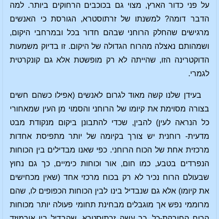
על פני כדור הארץ, מצוי גם בכוכבים הרחוקים ביותר. למה
הדבר דומה? למשנתו של זרתוסטרא, הגורסת כי האנשים
מרגישים שהחלק הרוחני שבהם חדור בכל ובמרחבי היקום,
ושמהותם נאצלה מהרוח הגדולה של היקום. זו בדיוק משמעות
הדוקטרינה הזו, שהייתה לא רק מופשטת אלא גם קונקרטית
לגמרי.
בעידן שלנו קשה מאוד לגרום לאנשים (אפילו כשהם חשים
בצורה מסוימת את קיומו של הרוחני והסמוי מן העין שמאחורי
כל הנראה לעין) להבין, שכדי להתבונן ביקום מנקודת מבט
מדעית- רוחנית יש צורך בקיומה של יותר מתפיסת אחדות
מרכזית אחת של הכוח הרוחני. כפי שאנו מבדילים בין הכוחות
הנפרדים בטבע, כמו חום, אור וכוחות כימיים, כך גם נחוץ
שבעולם הרוח נכיר לא רק בכוח מרכזי אחד (שאין מכחישים
את קיומו) אלא גם שנבדיל בינו לבין הכוחות הכפופים לו, שהם
מרוממי נפש אך מוגבלים מבחינת תחומי פעולה יותר מכוחות
הרוח החובקת-כל. כך עשה זרתוסטרא, שהבדיל בין אורמוזד