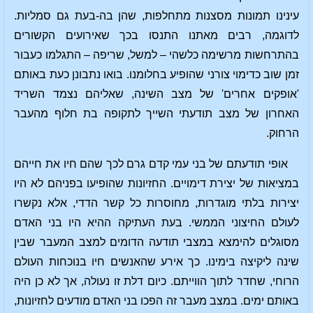
עינינו תמונות מסצנות מתחלפות, שהן בה-בעת גם סמליות.
לדוגמה, רבים מאתנו התנסו בכך שאירועים הקשורים
בהתרחשות מרשימה כלשהי – למשל, שריפה – התגלמו כעבור
זמן שוב כדימוי צורני שהופיע בחלומנו. בואו נתבונן כעת באותם
'אופקים אחרים' של מצב השינה, שאליהם נצמד השריד
האחרון של מצב תודעתי השייך לתקופה בת חלוף מהעבר
הרחוק.
אופי תודעתם של בני עמי קדם גרם לכך שהם חיו את חייהם
במציאות של יצירת דימויים. החזיונות שהופיעו בפניהם לא היו
יצירות בלתי מוגדרות, מחוסרות כל קשר הדדי, אלא נקשרו
לעולם החיצוני הממשי. בעת העתיקה ההיא היו בני האדם
מסוגלים להימצא במצבי תודעה הדומים למצב המעבר שבין
שינה ליקיצה בימינו. כך אירע שהאנשים חיו בנוכחות העולם
הרוחי, שחדר לתוך הווייתם. כיום דלת זו נעולה, אך לא כן היה
באותם ימים. במצב מעבר זה הפכו בני האדם מודעים לחזיונות,