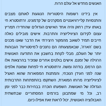
האנשים מחדש אל עולם הרוח.
אין בידינו רשומות היסטוריות הנוגעות לאותם מצבים
והתנסויות קליירוויאנטיים מסקרנים של קדמונינו. זרתוסטרא חי
באותו עידן רחוק והיה אחד האישים הגדולים שהחדירו תמריץ
עצום לקידום הציוויליזציה והתרבות. אישים מובילים כאלה
חייבים תמיד לשאוב מהמקור היצירתי את הדבר שאנו מכנים
בשם 'הארה', שבאמצעותה הם נחנכים ל'מיסטריות' הגבוהות
יותר של העולם, מבלי לקחת בחשבון את התודעה האנושית
הרגילה של זמנם. אישים בולטים אחרים שנזכיר בהרצאות אלו
הם הרמס, בודהה ומשה. זרתוסטרא חי לפחות שמונת אלפים
שנה לפני העידן הנוכחי, והמתנות המפוארות שהוא האציל
לציוויליזציה מרוחו המוארת, השתקפו בהתפתחות התרבותית
הגדולה של האנושות. השפעתו הוכרה בבהירות כבר לפני זמן
רב, וכל מי שמתבונן בזרמים המסתוריים שבתשתית
האבולוציה האנושית, יכול לראות זאת אפילו כיום.