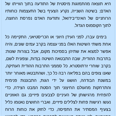
היא תוצאה מהתמזגות מיסטית של התודעה בתוך הווייתו של
האדם; בשיטה השנייה, נקרע הצעיף בשל התעצמות כוחותיו
הרוחניים של האינדיבידואל, ותודעת האדם נפרסת החוצה,
לתוך הקוסמוס הגדול.
בימים עברו, לפני העידן היווני או הכריסטיאני, התקיימה כל
אחת משתי השיטות האלו בפני עצמה בקרב עמים שונים, והיה
אפשר למצוא את שתיהן בסמיכות מקום, אבל בצורות שונות:
בתרבות ההודית, שבה התבטאה השיטה בוֶדות, וצפונית לשם,
בקרב שוחרי זרתוסטרא. כל סממני התרבות ההודית העתיקה,
שאנו צופים בהם בפליאה רבה כל כך, ושהתבטאו מאוחר יותר
במשנת הבודהה, הושגו על ידי הגות, התבוננות פנימית
והתרחקות מהעולם החיצוני תוך הסטת המבט הצידה, כדי
להפחית מרגישותן של העיניים לצבעים פיזיים; גם האוזניים
נעשו רגישות פחות לצלילים פיזיים, ואברי החושים נאטמו כליל
בצעיף המסתיר את התפיסה, כדי לחזק את כוחות הרוח