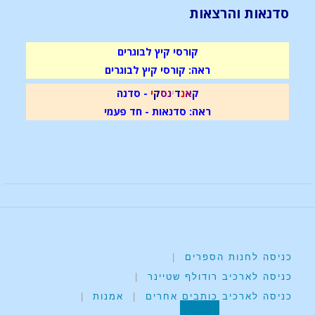
סדנאות והרצאות
קורסי קיץ לבוגרים
ראה: קורסי קיץ לבוגרים
ק
א
נ
ד
י
נ
ס
ק
י
- סדנה
ראה: סדנאות - חד פעמי
כניסה לחנות הספרים
|
כניסה לארכיב רודולף שטיינר
|
כניסה לארכיב כותבים אחרים
|
אמנות
|