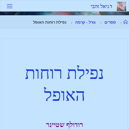
ד
נ
י
א
ל
ז
ה
ב
י
ספרים
גורל - קרמה
נפילת רוחות האופל
נפילת רוחות
האופל
רודולף שטיינר