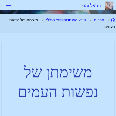
ד
נ
י
א
ל
ז
ה
ב
י
ספרים
הידע האנתרופוסופי הכללי
משימתן של נפשות
העמים
משימתן של
נפשות העמים