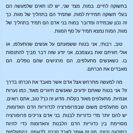
בתשוקה לחיים. במוח, מצד שני, יש לנו תאים שלמעשה הם
בעלי תשוקה תמידית למות, שתמיד הם בתהליך של מוות. כך
זה נכון שבמידה ומדובר במוח בני אדם הם תמיד בתהליך של
מוות. המוח נמצא תמיד על סף המוות.
טוב, רבותי, אני בטוח ששמעתם על אנשים שהתעלפו, או
אולי חוויתם זאת בעצמכם. אני יודע שזה דבר מביך להתנסות
בו. כשאנשים מתעלפים, הם מרגישים שהם נופלים. הם
מאבדים את הכרתם.
מה למעשה מתרחש אצל אדם אשר מאבד את הכרתו בדרך
זו? אני בטוח שאתם יודעים, שאנשים חיוורים מאוד, כמו נערות
אנמיות, מתעלפים מאוד בקלות. מדוע זה כך? טוב, אתם רואים,
הם מתעלפים משום שבפרופורציה לכדוריות הדם האדומות,
יש להם יותר מדי כדוריות לבנות. בני אדם צריכים פרופורציה
מסויימת בין כדוריות הדם הלבנות והאדומות כדי להיות
בתודעה נכונה. מה זה אומר לאבד הכרה, לדוגמה, בהתעלפות