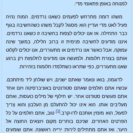
למנוחה באופן פתאומי מדי.
משהו דומה מתרחש לפעמים כשאנו נרדמים. המוח נהיה
פעיל לאט מדי ועדיין הוא מסגול לקבל משהו כשהחשיבה בגוף
כבר התחילה. אז אנו יכולים לצפות בחשיבה זו כשאנו נרדמים.
איננו מודעים לחשיבה פנימית זו ברוב הלילה, במשך שינה
עמוקה, אבל כאשר אנו נרדמים או מתעוררים, אנו יכולים לקלוט
אותם בצורת חלומות. ולמעשה אנו מודעים לחלומות רק ברגע
שאנו מתעוררים, כפי שתראו כשתלמדו חלומות בזהירות.
לדוגמה, בואו ונאמר שאתם ישנים, ויש שולחן ליד מיתתכם.
עכשיו אתם חולמים שאתם סטודנטים באוניברסיטה ויום אחד
אתם פוגשים סטודנט אחר. יש חילוף של מילים כועסות, ואתם
מעליבים אותו. הוא אינו יכול להתעלם מן העלבון והוא צריך
[1]
לפעול, הוא מזמין אותכם לדו-קרב.
טוב, אתם חולמים על כל
הפרטים האחרים. שניכם בוחרים מקום ויוצאים החוצה אל
היער. ואז אתם מתחילים לירות: ירייה ראשונה. אתם שומעים