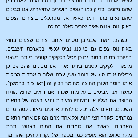
עושים אותו דבר בתוכנו. הם צפים בתוך דמנו, נעים הלאה בזמן
שהם ניזונים, בדיוק כמו הגופים הזעירים שתיארתי. אנו מבינים
שהם נעים בתוך דמנו כאשר אנו מסתכלים ביצורים הצפים
באוקיינוס. אנו נושאים יצורים כאלה בתוכנו.
כשהבנו זאת, שבמובן מסוים אותם יצורים שצפים בחוץ
באוקיינוס צפים גם בגופנו, נביט עכשיו במערכת העצבים,
במיוחד במוח. המוח גם כן מכיל חלקיקים קטנים ביותר. כשאני
מתאר חלקיקים קטנים ביותר אלה, אנו מבינים שהם גם כן
מכילים אותו סוג של חומר גושי, עבה. שלוחות אחדות מכילות
אותו חומר הקורן החוצה מחומר דביק זה [ראו ציור בהמשך].
כאשר אנו מביטים בתא מוח שכזה, אנו רואים שהוא מותח
החוצה את רגליו או זרועותיו הזעירות ונוגע באלה של התאים
השכנים. תאים אלה יכולים להיות ארוכים מאוד. כמה מהם
נמתחים לאורך חצי הגוף, וכל אחד מהם ממוקם אחרי התאים
האחרים. כאשר אנו לומדים את המוח האנושי תחת
מיקרוסקופ, הוא מופיע כמו מספר של נקודות היכן שהחומר