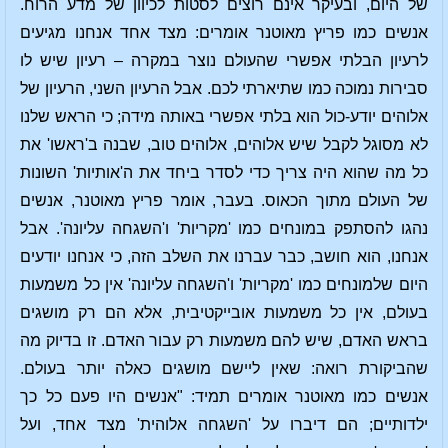
של היום, ובעיקר אינם רוצים לסטות לכיוון של מדע הרוח.
אנשים כמו פריץ מאוטנר אומרים: מצד אחד אנחנו מגיעים
לרעיון הבלתי אפשרי שהעולם נוצר במקרה – רעיון שיש לו
סבירות נמוכה כמו שתיארתי לכם. אבל הרעיון השני, הרעיון של
אלוהים יודע-כול הוא בלתי אפשרי באותה מידה; כי הראש שלנו
לא מסוגל לקבל שיש אלוהים, אלוהים טוב, שבנה ב'ראשו' את
כל מה שהוא היה צריך כדי לסדר ביחד את ה'אותיות' השונות
של העולם מתוך הכאוס. בעבר, אומר פריץ מאוטנר, אנשים
נהגו להסתפק במונחים כמו 'מקריות' ו'השגחה עליונה'. אבל
אנחנו, הוא חושב, כבר עברנו את השלב הזה, כי אנחנו יודעים
היום שלמונחים כמו 'מקריות' ו'השגחה עליונה' אין כל משמעות
בעולם, אין כל משמעות אובייקטיבית, אלא הם רק מושגים
בראש האדם, שיש להם משמעות רק עבור האדם. זו בדיוק מה
שהביקורת רואה: שאין ליישם מושגים כאלה יותר בעולם.
אנשים כמו מאוטנר אומרים תמיד: "אנשים היו פעם כל כך
ילדותיים; הם דיברו על 'השגחה אלוהית' מצד אחד, ועל