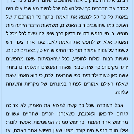
רבים; אילו היו צודקים אלה שחושבים שהם יודעים כיצד צריך
לסדר את הדברים כך שכל העולם יוכל להיות מאושר! אילו היה
באמת כל כך קל למצוא את האמת בתוך כל המורכבות של
העולם כמו שחושבים רוב האנשים, משמעות הדבר הייתה מות
הנפש; כי חיי הנפש תלויים בדיוק בכך שאין לנו גישה לכל מכלול
האמת, אלא יש לחפש את האמת לאט, צעד אחר צעד, ויש
לשמור על ענווה עמוקה תוך כדי החיפוש האיטי, בצעדים קטנים.
טעויות רבות יכולות להופיע, ככל שהאמיתות שאנו מחפשים
יותר מקיפות; כך שזה טבעי שאחד האנשים המלומדים ביותר
עשה כאן טעות ילדותית, כפי שהראיתי לכם, כי הוא האמין שאת
שאלת העולם אמורים לפתור במונחים של מקריות והשגחה
עליונה.
אבל העובדה שכל כך קשה למצוא את האמת, לא צריכה
לגרום לדיכאון ולאכזבה, כשאנחנו זוכרים שהחיים עשויים
מחיפוש אחר האמת. בחיפוש טמונה המשמעות. אפשר לומר:
אילו מוות הנפש היה קורה מפני שאין חיפוש אחר האמת, אז