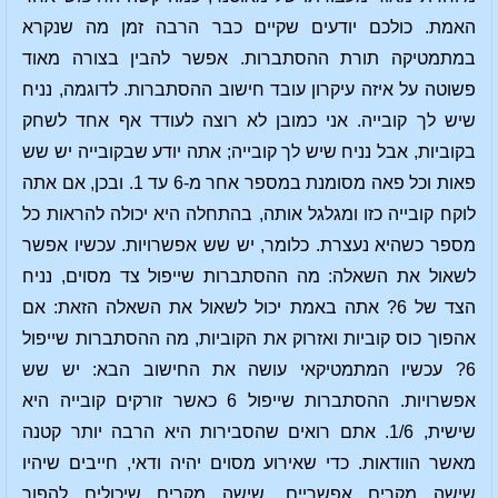
האמת. כולכם יודעים שקיים כבר הרבה זמן מה שנקרא
במתמטיקה תורת ההסתברות. אפשר להבין בצורה מאוד
פשוטה על איזה עיקרון עובד חישוב ההסתברות. לדוגמה, נניח
שיש לך קובייה. אני כמובן לא רוצה לעודד אף אחד לשחק
בקוביות, אבל נניח שיש לך קובייה; אתה יודע שבקובייה יש שש
פאות
וכל פאה מסומנת במספר אחר מ-6 עד 1. ובכן, אם אתה
לוקח קובייה כזו ומגלגל אותה, בהתחלה היא יכולה להראות כל
מספר כשהיא נעצרת. כלומר, יש שש אפשרויות. עכשיו אפשר
לשאול את השאלה: מה ההסתברות שייפול צד מסוים, נניח
הצד של 6? אתה באמת יכול לשאול את השאלה הזאת: אם
אהפוך כוס קוביות ואזרוק את הקוביות, מה ההסתברות שייפול
6? עכשיו המתמטיקאי עושה את החישוב הבא: יש שש
אפשרויות. ההסתברות שייפול 6 כאשר זורקים קובייה היא
שישית, 1/6. אתם רואים שהסבירות היא הרבה יותר קטנה
מאשר הוודאות. כדי שאירוע מסוים יהיה ודאי, חייבים שיהיו
שישה מקרים אפשריים, שישה מקרים שיכולים להפוך