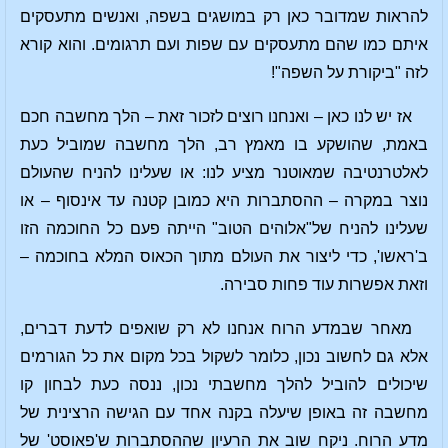
להראות שמדובר כאן רק במושגים בשפה, ואנשים מתעסקים
איתם כמו שהם מתעסקים עם שפות ועם תרגומים. והוא קורא
לזה "ביקורת על השפה"!
אז יש לנו כאן – ואנחנו רוצים לזכור זאת – הלך מחשבה חכם
באמת, שהושקע בו מאמץ רב, הלך מחשבה שמוביל כעת
לאלטרנטיבה שמאוטנר מציע לנו: או שעלינו להניח שהעולם
נוצר במקרה – ההסתברות היא כמובן קטנה עד אינסוף – או
שעלינו להניח של"אלוהים הטוב" הייתה פעם כל החוכמה הזו
ב'ראשו', כדי ליצור את העולם מתוך הכאוס המלא בחוכמה –
וזאת אפשרות עוד פחות סבירה.
מאחר שבמדע הרוח אנחנו לא רק שואפים לדעת דברים,
אלא גם לחשוב נכון, כלומר לשקול בכל מקום את כל הגורמים
שיכולים להוביל להלך מחשבתי נכון, ננסה כעת לבחון קו
מחשבה זה באופן שיעלה בקנה אחד עם הגישה הרצינית של
מדע הרוח. ניקח שוב את הרעיון שההסתברות ש'פאוסט' של