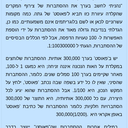
"נהניתי לחשב בערך את ההסתברות של צירוף המקרים
שהקלדה עיוורת כזו תביא ל'פאוסט' של גתה. כמה מקומות
עשרוניים לכאן או לשם בלוגריתמים אינם משמעותיים. כמו כן,
הגדלתי בנדיבות גדולה מאוד את ההסתברות על ידי הוספת
האפשרות ל- 100 טעויות הדפסה, אבל לפי הכללים הבסיסיים
של ההסתברות, הגעתי ל 1:100300000.
יש ב'פאוסט' בערך 300,000 אותיות. ההסתברות שלוחצים
במקלדת על האות הנכונה איננה זניחה; היא כמעט 1 ל-100,
מאחר שקיימים בערך 100 סמלים שונים. כלומר, ההסתברות
שהסיני, שאין לו כל ידע בשפה שבה נכתב 'פאוסט', ילחץ על
המקש הנכון, היא 1/100. אבל ההסתברות שהוא יגיע לכל
היצירה, עם כל 300,000 אותיותיה, היא התוצר של 300,000
הסתברויות חלקיות; כלומר ההסתברות של כתיבת 'פאוסט'
באופן אקראי היא .(1/200)300,000
במילים אחרות, ההסתברות שה"פאוסט" ייווצר בדרך