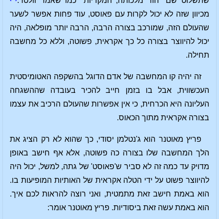
שתשלוט שם "הוד מלכותה, המקריות" כמו שאמר וולטר.
מכיוון שזה לא יכול לקרות עם פאוסט, עוד פחות אפשר לשער
שהעולם הזה, שמורכב בצורה הרבה, הרבה יותר מופלאה, היה
יכול להיווצר בצורה כל כך אקראית, פשוטה, וללא כל מחשבה
תחילה.
זה יהיה קו המחשבה של אדם הדוגל בהשקפה האטומיסטית
העכשווית, אבל בו בזמן חייב להכיר בעובדה שההשגחה
העליונה היא הכרחית, כי אין אפשרות שהעולם הרכיב את עצמו
בצורה אקראית מתוך הכאוס.
פריץ מאוטנר הוא ג'נטלמן יסודי, כך שהוא לא רק הציג את
הלך המחשבה שלו בצורה כה פשוטה, אלא אף חישב באופן
מדויק עד כמה זה לא סביר ש'פאוסט' של גתה, למשל, יכול היה
להיווצר פשוט על ידי הטלה אקראית של האותיות המופיעות בו.
הוא באמת חישב זאת מתמטית, ואני רוצה להראות לכם איך.
הוא באמת עשה זאת ביסודיות. פריץ מאוטנר אומר: