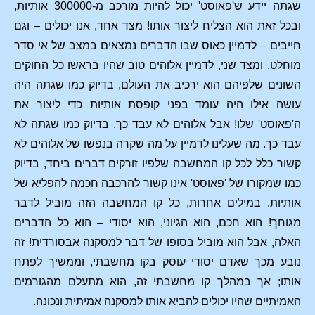
שגתה יידע ש'פאוסט' יכול להיות מורכב מ-300000 אותיות,
ובכל זאת הוא הצליח ליצור אותו! מצד אחד, אנו יכולים – וגם
חייבים – לדמיין כאוס שבו הדברים נמצאים במצב של אי סדר
מוחלט, ומצד שני, לדמיין אלוהים טוב שהיו בראשו כל החוקים
השונים שלפיהם הוא ירכיב את העולם, בדיוק כמו שגתה היה
עושה אילו היה עומד בפני קופסת אותיות כדי ליצור את
ה'פאוסט' שלו! אבל אלוהים לא עבד כך, בדיוק כמו שגתה לא
עבד כך. מה שעלינו לדמיין על מה שקרה בנפשו של אלוהים לא
קשור כלל לכל קו המחשבה שלפיו זורקים דברים ביחד, בדיוק
כמו שמקורו של 'פאוסט' אינו קשור להרכבה חכמה להפליא של
אותיות. במילים אחרות, כל קו המחשבה הזה מוביל לדבר
מגוחך! הוא חכם, הוא הגיוני, הוא יסודי – הוא כל הדברים
האלה, אבל הוא מוביל בסופו של דבר למסקנה אבסורדית! זה
נובע מכך שאדם יסודי עוסק בקו מחשבתי, וממשיך לפתח
אותו; אך במהלך קו מחשבתי זה, הוא מתעלם מהגורמים
האמיתיים שהיו יכולים להביא אותו למסקנה אמיתית ונכונה.