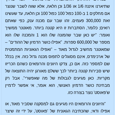
שתיארנו איננה 1/6 או 1/36 וכן הלאה, אלא שווה לשבר שנוצר
אם מחלקים 1 ב-100 כפול 100 כפול 100 וכן הלאה, עד שעשינו
זאת 300,000 פעמים. זהו שבר עם מכנה ענק, כפי שאתם
רואים; כלומר, הסתברות זו היא קטנה ביותר. מאוטנר ממשיך
ואומר: "יש כאן שבר שהמונה שלו הוא 1 והמכנה שלו הוא
מספר של 600,000 ספרות. "אפילו כושר הדמיון של ההודים" –
שמאוטנר מחשיב לגדול מאוד – "ואפילו הגאוניות המתמטית
של ארכימדס, אינם מסוגלים לתפוס מכנה גדול כזה. אין בכלל
שם למספר כזה. אם כן, צדקו היוונים והרומאים כשהם הכריזו
שיש סבירות קטנה ביותר לכך ששלם מאורגן יהיה התוצאה של
מקריות. כאן מגיעים לגבולות של מה שאפשרי". אבל רק
מבחינת כושר הדמיון האנושי, הוא אומר, אי אפשר לדמיין
ש'פאוסט' נוצר בצורה כזו.
"והיוונים והרומאים היו מגיעים גם למסקנה שסביר מאוד, או
אפילו ודאי, שהכתיבה הגאונית של 'פאוסט', על ידי זה שיצר