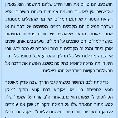
חושבים, הם טווים את חוטי הידע שלהם מהשפה. הוא מאמין
שלמעשה אין לאנשים מושגים אמיתיים כשהם חושבים, אלא
רק את המסורת של תוכן המילים, של מה שהמילים מסמנות,
ושדרך המילים הם מקבלים רמזים מסוימים על דבר זה או
אחר. מאוטנר מתאר שלאנשים יש חוויות פנימיות מסוימות
בקשר למילים, הם סומכים על המילים, מערבבים אותן, שמים
אותן ביחד ומכל זה מקבלים תובנות וצוברים לעצמם ידע. זוהי
אי הבנה מוחלטת של כל תהליך ההכרה; אבל בסופו של דבר
היא הייתה צריכה להופיע בתקופה כשלנו, העושה את דרכה אל
ההשלכות הקשות ביותר של המטריאליזם.
כדי לתת לכם תחושה כלשהי לגבי הדרך שבה פריץ מאוטנר
הגיע לתפיסה כזו, אני אקריא לכם קטע מתוך "מילון
הפילוסופיה", שאותו הוא כתב אחרי ה"ביקורת על השפה" שלו,
קטע מתוך המאמר שלו על המילה 'מקריות'; שכן אנו עומדים
לעסוק ב"מקריות, הכרחיות והשגחה עליונה". מקטע זה תוכלו