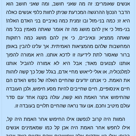
אנשים שאומרים: זה מה שאני חושב, ומה שאני חושב הוא
הדבר הנכון! ההרגשה המכרעת שניתן לחוות כלפי אנשים כאלה
היא זו: כמה בני-מזל ובו זמנית כמה נאיביים בני האדם האלה!
בני-מזל כי אין להם מושג מה זה אומר שאתה מאמין בכל מה
שאתה ממציא; ונאיביים, כי אין להם מושג כמה רחוקות
המחשבות שלהם מהמציאות האמיתית. אך עלינו להבין באופן
ברור שאסור לתת לידיעה זו לדכא אותנו. היא אמורה להפוך
אותנו לצנועים מאוד; אבל היא לא אמורה להוביל אותנו
למלנכוליה, או אולי לייאוש מחיי אדם, בגלל שכל כך קשה לזהות
את האמת. כי אנחנו יודעים שהחיים האלה של נפש האדם הם
חיים אינסופיים, חיים שחייבים להיות מסע חיפוש, ולכן העובדה
שהחיפוש אחר האמת הוא קשה, עולה בקנה אחד עם סדר
עולם מיטיב וחכם. אנו עוד נראה שהחיים תלויים בעובדה זו.
המוות היה קרוב לנפשנו אילו החיפוש אחר האמת היה קל,
אילו לחפש אחר האמת היה אכן קל כמו שמאמינים אנשים