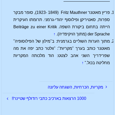
———————————-
פריץ מאוטנר Fritz Mauthner ‏ (1849 -1923), סופר מבקר
ספרות, סאטיריקן ופילוסוף יהודי-גרמני. תרומתו העיקרית
הייתה בתחום ביקורת השפה. Beiträge zu einer Kritik
der Sprache (מתוך הויקיפדיה).
↑
מתוך הערות השוליים בגרמנית: ב"מילון של הפילוסופיה"
מאוטנר כותב בערך "מקריות": "וולטר כתב יפה את מה
שפרידריך השני אהב לצטט: הוד מלכותה המקריות
מחליטה בכול."
↑
מקריות, הכרחיות, השגחה עליונה
1000 הרצאות בארכיב כתבי רודולף שטיינר!!