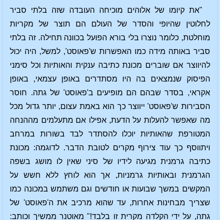
"את קיומו של אלוהים מוכיחה העובדה שזה בלתי סביר
לחלוטין שהיופי והסדר של העולם הם תוצר של מקריות
מוחלטת, כלומר נוצרו בלי בורא הפועל בכוונה תחילה. זה בלתי
סביר באותה מידה כמו האפשרות ש'פאוסט', למשל, היה יכול
להיווצר אם שוברים מכונת כתיבה ענקית והאותיות וכל סימני
הפיסוק שנמצאים בה היו מסתדרים באופן עצמאי, באופן
אקראי, בסדר שבהם הם מופיעים ב'פאוסט' של גתה. חוסר
הסבירות ש'פאוסט' ייווצר כך הוא באמת עצום, יותר גדול מכל
מה שאפשר להעלות על הדעת, אפילו אם מתעלמים מההנחה
המטורפת שהאותיות יוכלו להסתדר לבד בשורות במרחב
ויתווסף כך עוד צירוף מקרים לטובת הדבר. לדוגמה: מכונת
כתיבה גרמנית מגיעה לידיו של סיני שאין לו מושג בשפה
הגרמנית ובאותיות גרמניות, אך הוא לוחץ ללא חשש על
המקשים במשך שבועות או חודשים וגם משתמש במכונה כמו
שצריך מבחינות אחרות, עד שהוא מרכיב את ה'פאוסט' של
גתה, על ידי הקלדה מקרית זו בלבד!" מאוטנר ממשיך וכותב: