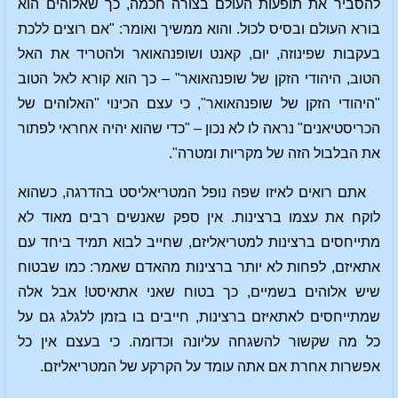
להסביר את תופעות העולם בצורה חכמה, כך שאלוהים הוא
בורא העולם ובסיס לכול. והוא ממשיך ואומר: "אם רוצים ללכת
בעקבות שפינוזה, יום, קאנט ושופנהאואר ולהטריד את האל
הטוב, היהודי הזקן של שופנהאואר"
– כך הוא קורא לאל הטוב
"היהודי הזקן של שופנהאואר", כי עצם הכינוי "האלוהים של
הכריסטיאנים" נראה לו לא נכון – "כדי שהוא יהיה אחראי לפתור
את הבלבול הזה של מקריות ומטרה".
אתם רואים לאיזו שפה נופל המטריאליסט בהדרגה, כשהוא
לוקח את עצמו ברצינות. אין ספק שאנשים רבים מאוד לא
מתייחסים ברצינות למטריאליזם, שחייב לבוא תמיד ביחד עם
אתאיזם, לפחות לא יותר ברצינות מהאדם שאמר: כמו שבטוח
שיש אלוהים בשמיים, כך בטוח שאני אתאיסט! אבל אלה
שמתייחסים לאתאיזם ברצינות, חייבים בו בזמן ללגלג גם על
כל מה שקשור להשגחה עליונה וכדומה. כי בעצם אין כל
אפשרות אחרת אם אתה עומד על הקרקע של המטריאליזם.