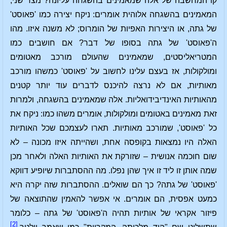
קו המחשבה של אלה שמאמינים בהשגחה עליונה? מצד שני,
המאמינים בהשגחה אלוהית אומרים: ניקח יצירה כמו 'פאוסט'
של גתה, או היצירות האפיות של הומרוס; לא משנה איזו. מהו
ה'פאוסט' של גתה בסופו של דבר? אם חושבים כמו
המטריאליסטים, שמאמינים שהעולם מורכב מאטומים
ומולקולות, אז בעצם עלינו לחשוב על 'פאוסט' כמשהו מורכב
מאותיות, אם לא נרצה להיכנס לדברים עוד יותר קטנים
מהאותיות האינדיבידואליות. אלה שמאמינים בהשגחה, ולמרות
זאת מאמינים באטומים ומולקולות, אומרים משהו כמו: ניקח את
כל 'פאוסט', שמורכב מאותיות. תארו לעצמכם שכל האותיות
האלה היו נמצאות בקופסה אחת, ושהייתה איזו מכונה – לא
שום חוכמה אנושית – שזורקת את האותיות האלה ולאחר מכן
שמה אותן זו ליד זו איך שהן נפלו. מה ההסתברות שיופיע דווקא
'פאוסט' של גתה? כך הם שואלים. ההסתברות שזה יקרה היא
כמעט אפסית, הם אומרים. אי אפשר להאמין שהתוצאה של
פיזור אקראי של אותיות תהיה ה'פאוסט' של גתה – כלומר
[2]