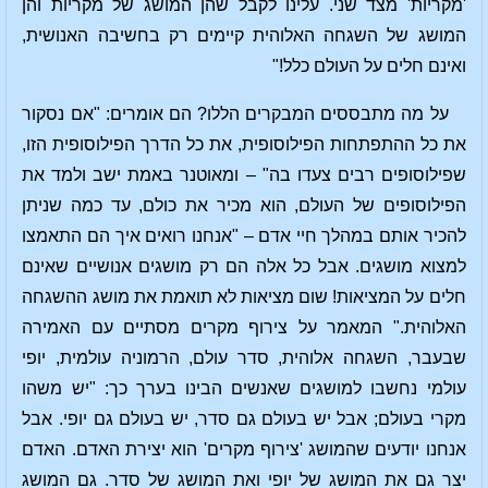
'מקריות' מצד שני. עלינו לקבל שהן המושג של מקריות והן
המושג של השגחה האלוהית קיימים רק בחשיבה האנושית,
ואינם חלים על העולם כלל!"
על מה מתבססים המבקרים הללו? הם אומרים: "אם נסקור
את כל ההתפתחות הפילוסופית, את כל הדרך הפילוסופית הזו,
שפילוסופים רבים צעדו בה" – ומאוטנר באמת ישב ולמד את
הפילוסופים של העולם, הוא מכיר את כולם, עד כמה שניתן
להכיר אותם במהלך חיי אדם – "אנחנו רואים איך הם התאמצו
למצוא מושגים. אבל כל אלה הם רק מושגים אנושיים שאינם
חלים על המציאות! שום מציאות לא תואמת את מושג ההשגחה
האלוהית." המאמר על צירוף מקרים מסתיים עם האמירה
שבעבר, השגחה אלוהית, סדר עולם, הרמוניה עולמית, יופי
עולמי נחשבו למושגים שאנשים הבינו בערך כך: "יש משהו
מקרי בעולם; אבל יש בעולם גם סדר, יש בעולם גם יופי. אבל
אנחנו יודעים שהמושג 'צירוף מקרים' הוא יצירת האדם. האדם
יצר גם את המושג של יופי ואת המושג של סדר. גם המושג