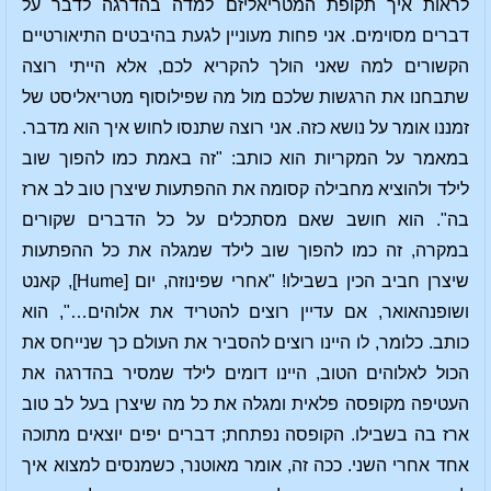
לראות איך תקופת המטריאליזם למדה בהדרגה לדבר על
דברים מסוימים. אני פחות מעוניין לגעת בהיבטים התיאורטיים
הקשורים למה שאני הולך להקריא לכם, אלא הייתי רוצה
שתבחנו את הרגשות שלכם מול מה שפילוסוף מטריאליסט של
זמננו אומר על נושא כזה. אני רוצה שתנסו לחוש איך הוא מדבר.
במאמר על המקריות הוא כותב: "זה באמת כמו להפוך שוב
לילד ולהוציא מחבילה קסומה את ההפתעות שיצרן טוב לב ארז
בה". הוא חושב שאם מסתכלים על כל הדברים שקורים
במקרה, זה כמו להפוך שוב לילד שמגלה את כל ההפתעות
שיצרן חביב הכין בשבילו! "אחרי שפינוזה, יום [Hume], קאנט
ושופנהאואר, אם עדיין רוצים להטריד את אלוהים…", הוא
כותב. כלומר, לו היינו רוצים להסביר את העולם כך שנייחס את
הכול לאלוהים הטוב, היינו דומים לילד שמסיר בהדרגה את
העטיפה מקופסה פלאית ומגלה את כל מה שיצרן בעל לב טוב
ארז בה בשבילו. הקופסה נפתחת; דברים יפים יוצאים מתוכה
אחד אחרי השני. ככה זה, אומר מאוטנר, כשמנסים למצוא איך