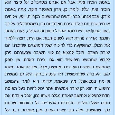
באמת הוכיח זאת! אבל אם אנחנו מסתכלים על
כיצד
הוא
הוכיח זאת, עלינו לומר: כן, אדון מאוטנר היקר, אתה באמת
צודק. אבל אנחנו כבר יודעים שהמושגים מקריות, יופי, אלוהים
או חיפושית הם כולם יצירת האדם! זה נכון כשמסתכלים על כך
באור הנכון! אם היית לומד את כל החוכמה הגדולה, וזאת באמת
חוכמה אדירה (והיית זקוק לשנים רבות אם היית רוצה ללמוד
את הכול), שהושקעה כדי להוכיח שכל המושגים שהזכרנו הם
יצירת האדם, תוכל למצוא גם קווי חשיבה שבעזרתם ניתן
לקבוע שהמושג חיפושית הוא גם יצירת האדם. אין ספק
שהמושג חיפושית הוא יצירה אנושית, אבל האם זה אומר משהו
לגבי העובדה שהחיפושית הזו שעפה בחוץ, היא גם ממשית
וקיימת במציאות? מה שבאמת ילדותי הוא לומר שהמושג
'חיפושית' הוא רק יצירה אנושית! אתה יכול להיות בעל תפיסה
חדה להפליא ולחשוב שאתה מגלה משהו נכון, אבל איבדת את
החוט שעליו תלויים הדברים האמיתיים. כל ההוכחות שניתנו
לכך שמושגים אלה הם יצירת האדם אינן אומרות דבר על