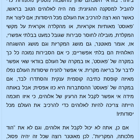
ביותר. בוודאי חשבתם שהן מחשבות מספיק מלומדות כדי
להוביל למסקנה ההגיונית: מה היה לאלוהים הטוב בראשו,
כאשר הוא רצה להרכיב את העולם מכל היסודות; אם ליצור את
'פאוסט' מאותיות אקראיות, או מהקלדה אקראית על מקשי
המקלדת, מובילה לחוסר סבירות שגובל כמעט בבלתי אפשרי,
אז, אומר מאוטנר, גם מושג המקריות וגם מושג ההשגחה
האלוהית הם בלתי אפשריים; כי אם הסבירות נמוכה כל כך
במקרה של 'פאוסט', אז במקרה של העולם בוודאי שאי אפשר
לדבר על בריאה מקרית. אי אפשר להניח שיסודות העולם נפלו
מאיזה קופסת כתיבה קוסמית ענקית והסתדרו לבד, אם
במקרה של 'פאוסט' ההסתברות היא כזו אפסית; אבל באותה
מידה אי אפשר לקבל את הרעיון של אלוהים, כי איזו חוכמה
הייתה צריכה להיות לאלוהים כדי להרכיב את העולם מכל
יסודותיו!
אם כן, אתה לא יכול לקבל את אלוהים, וגם לא את "הוד
מלכותה, המקריות". לכן מאוטנר רוצה שכל זה יהיה פסול,