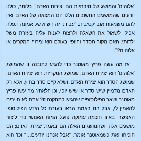
'אלוהים' והמושג של סיבתיות הם יצירות האדם". כלומר, כולנו
יודעים שהמושגים החשובים הללו הם המצאה של האדם ואין
להם משמעות אובייקטיבית. "עבורנו זה השיא של אמונה תפלה
אפילו לשאול את השאלה ולרצות לענות עליה בעזרת משל
ילדותי: האם מקור הסדר והיופי בעולם הוא צירוף המקרים או
אלוהים?".
אז מה עשה פריץ מאוטנר כדי להגיע לתובנה זו שהמושג
'אלוהים' הוא יצירת האדם, שמושג המקריות הוא יצירת האדם,
שמושג הסדר הוא יצירת האדם, ושלא קיים סדר בחוץ, אלא רק
האדם מדמיין שיש סדר או שיש יופי, וכן הלאה? מה עשו פריץ
מאוטנר ושאר הפילוסופים שהגיעו למסקנה זו? אתם לא חייבים
להאמין לי, אבל הם באמת הראו בעזרת כל הידע הפילוסופי
האפשרי באיזו חוכמה עמוקה פועל המוח האנושי כדי ליצור
מושגים אלה, ושהמושגים האלה הם באמת יצירת האדם; הם
הוכיחו זאת כשמאוטנר אומר: "אבל אנחנו יודעים…" וכו' הוא