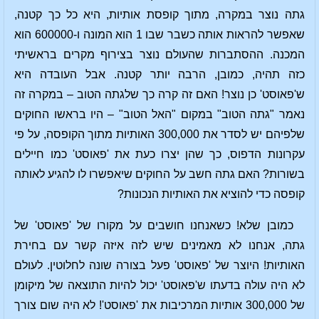
גתה נוצר במקרה, מתוך קופסת אותיות, היא כל כך קטנה,
שאפשר להראות אותה כשבר שבו 1 הוא המונה ו-600000 הוא
המכנה. ההסתברות שהעולם נוצר בצירוף מקרים בראשיתי
כזה תהיה, כמובן, הרבה יותר קטנה. אבל העובדה היא
ש'פאוסט' כן נוצר! האם זה קרה כך שלגתה הטוב – במקרה זה
נאמר "גתה הטוב" במקום "האל הטוב" – היו בראשו החוקים
שלפיהם יש לסדר את 300,000 האותיות מתוך הקופסה, על פי
עקרונות הדפוס, כך שהן יצרו כעת את 'פאוסט' כמו חיילים
בשורות? האם גתה חשב על החוקים שיאפשרו לו להגיע לאותה
קופסה כדי להוציא את האותיות הנכונות?
כמובן שלא! כשאנחנו חושבים על מקורו של 'פאוסט' של
גתה, אנחנו לא מאמינים שיש לזה איזה קשר עם בחירת
האותיות! היוצר של 'פאוסט' פעל בצורה שונה לחלוטין. לעולם
לא היה עולה בדעתו ש'פאוסט' יכול להיות התוצאה של מיקומן
של 300,000 אותיות המרכיבות את 'פאוסט'! לא היה שום צורך