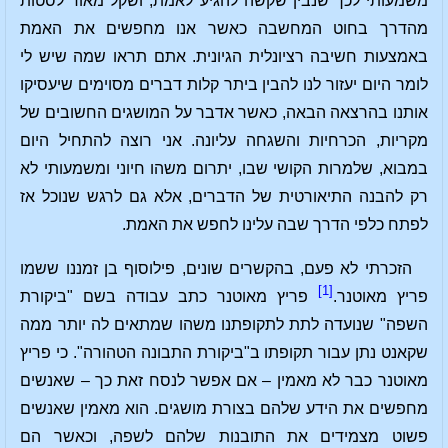
משמעותי לכך שנבין שקשה להגיע לאמת, ושקל מאוד לסטות
מהדרך בחוט המחשבה כאשר אנו מחפשים את האמת
באמצעות חשיבה רציונלית הגיונית. אתם תראו שמה שיש לי
לומר היום יעזור לנו להבין ביתר קלות דברים מסוימים שיעסיקו
אותנו בהרצאה הבאה, כאשר אדבר על המושגים החשובים של
מקריות, הכרחיות והשגחה עליונה. אני רוצה להתחיל היום
במבוא, שלמרות הקושי שבו, יתרום משהו חיוני ומשמעותי לא
רק להבנה התיאורטית של הדברים, אלא גם לרגש שנוכל אז
לפתח כלפי הדרך שבה עלינו לחפש את האמת.
הזכרתי לא פעם, בהקשרים שונים, פילוסוף בן זמננו ששמו
[1]
פריץ מאוטנר.
פריץ מאוטנר כתב עבודה בשם "ביקורת
השפה" שנועדה לתת לתקופתנו משהו שמתאים לה יותר ממה
שקאנט נתן עבור תקופתו ב"ביקורת התבונה הטהורה". כי פריץ
מאוטנר כבר לא מאמין – אם אפשר לנסח זאת כך – שאנשים
מחפשים את הידע שלהם בצורת מושגים. הוא מאמין שאנשים
פשוט מצמידים את התובנות שלהם לשפה, וכאשר הם