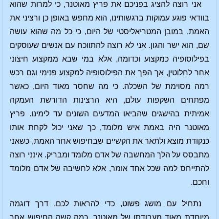
אני רוצה להציג בפניכם את פריץ מאוטנר, כי למרות שהוא
בוודאי פוגע עמוקות ברגשותינו, הוא מחפש באופן כן ורציני את
האמת, במובן המטריאליסטי של היום, כי כל מה שהוא עושה
שם, הוא ישר והגון. אני לא רוצה להתווכח עם אנשים שעוסקים
בפילוסופיה כמקצוע וכדומה, אלא במי שבא ממקצוע חיצוני
אחר לחלוטין, אך הפך את הפילוסופיה למקצוע פנימי וגם רכש
רמה מסוימת של השכלה. כי מה שחסר מאוד היום, כאשר
מפתחים השקפות עולם, היא הרצינות הדורשת העמקה
אמיתית בהישגים שהביאו המדעים השונים עד לימינו. פריץ
מאוטנר היה באמת איש מלומד, כך שאני יכול לקחת אותו
כנקודת מוצא ולתאר את הקשיים שבחיפוש אחר האמת, כשאני
מתבסס על הלך המחשבה של אדם מלומד ומבריק. אינני רוצה
להתייחס למה שכל אחד אומר, אלא לחשיבה של אדם מלומד
וחכם.
נתחיל עם מושג פשוט, כדי להראות לכם, דרך דוגמה
מיוחדת מאוד מעבודתו של מאוטנר, כמה קשה החיפוש אחר