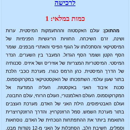
לרכישה
כמות במלאי: 1
מהתוכן:
עולם האקסטזה וההתעמקות המיסטית. ערות
ושינה, זרם השיכחה. החוויות הריגשיות הפנימיות של
המיסטיקאי והסתכלותו על הגוף הפיסי והאתרי מבפנים. שומר
הסף הקטן ושומר הסף הגדול. המעבר בין השערים. הנדר
המיסטי. המיסטריות המצריות של אוזיריס ושל איזיס. סכנותיה
של הדרך המיסטית. כהן הרמס כגורו. מערכת כוכבי הלכת
בתור שעון עולמי. השתפכותו של האקסטטיקאי במקרוקוסמוס.
סכנת איבוד האני באקסטזה. העליה המודעת אל
המקרוקוסמוס. העולם האלמנטרי, העולם הרוחי, עולם התבונה,
ועולם האבטיפוסים. הילת האני של האדם. מערכת העצבים
בתור מערכת השמש. סמל הרוזנקרויץ. והדרך הרוזנקרויצרית
התואמת ביותר את ההתפתחות הנוכחית של האדם. נוסחאות
וסמלים. חשיבת הלב. הסתכלות על האני מ-12 נקודות מבט.