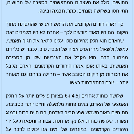
החושים, כולל את העצבים המתפשטים בספרה של החושים,
התייחסו בשלושה מונחים,
כתר, חכמה ובינה
.
כך ראו היהודים הקדומים את הראש האנושי שהתפתח מתוך
היקום. הם היו מאוד מודעים לכך – אחרת לא היו מלמדים זאת
– שהאדם הוא חלק מהיקום כולו. עלינו לתאר את הגוף האנושי,
למשל, ולשאול מהי הסיטואציה של הכבד. טוב, לכבד יש כלי דם
ממחזור הדם. הוא מקבל את האנרגיות שלו מן הסביבה
האנושית. באותו אופן אמרו היהודים הקדמונים: האדם מקבל
את הכוחות מן היקום הסובב אשר – תחילה ברחם וגם מאוחר
יותר – גורם להתפתחות ראשו.
שלושה כוחות אחרים [4,5 ו-6 בציור] פועלים יותר על החלק
האמצעי של האדם, באים פחות מלמעלה וחיים יותר בסביבה.
הם חיים באור השמש שנע סביב לאדמה, הם חיים ברוח ובמזג
האוויר. שלושה כוחות אלו נקראו ח
סד, גבורה ותפארת
על ידי
היהודים הקדמונים. במונחים של ימינו אנו יכולים לדבר על