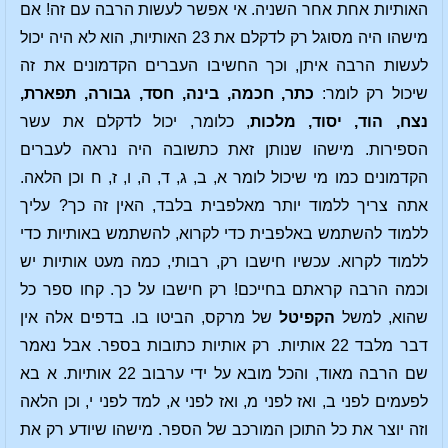
האותיות אחת אחר השניה. אי אפשר לעשות הרבה עם זה! אם
מישהו היה מסוגל רק לדקלם את 23 האותיות, הוא לא היה יכול
לעשות הרבה איתן, וכך החשיבו העברים הקדמונים את זה
שיכול רק לומר:
כתר, חכמה, בינה, חסד, גבורה, תפארת,
נצח, הוד, יסוד, מלכות
, כלומר, יכול לדקלם את עשר
הספירות. מישהו שנותן זאת כתשובה היה נראה לעברים
הקדמונים כמו מי שיכול לומר א, ב, ג, ד, ה, ו, ז, ח וכן הלאה.
אתה צריך ללמוד יותר מאלפבית בלבד, האין זה כך? עליך
ללמוד להשתמש באלפבית כדי לקרוא, להשתמש באותיות כדי
ללמוד לקרוא. עכשיו חישבו רק, רבותי, כמה מעט אותיות יש
וכמה הרבה קראתם בחייכם! רק חישבו על כך. קחו ספר כל
שהוא, למשל
הקפיטל
של מרקס, הביטו בו. בדפים אלה אין
דבר מלבד 22 אותיות. רק אותיות כתובות בספר. אבל נאמר
שם הרבה מאוד, והכל מובא על ידי ערבוב 22 אותיות. א בא
לפעמים לפני ב, ואז לפני מ, ואז לפני א, למד לפני י, וכן הלאה
וזה יוצר את כל התוכן המורכב של הספר. מישהו שיודע רק את