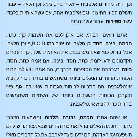
וכך היה ליהודים אלפבית – אלף, בית, גימל וכן הלאה – עבור
העולם הפיזי החיצוני, וגם אלפבית אחר, עם עשר אותיות בלבד,
עשר
ספירות
, עבור עולם הרוח.
אתם רואים, רבותי, אם אתן לכם את השמות כך:
כתר,
חכמה, בינה, חסד
וכן הלאה, זה יהיה כמו A,B,C,D וכן הלאה.
אבל בדיוק כפי שאנו מערבבים את האותיות שלנו, כך העברים
הקדמונים ידעו לומר:
כתר, חסד, בינה
. ואם אמרו
כתר, חסד,
בינה
בערבבם את הספירות בדרך זו, הם אמרו: בעולם הרוח
הכוחות הרוחיים הנעלים ביותר משתמשים בחרות כדי להביא
אינטליגנציה. הם התכוונו לרוחות הגבוהות שאין להן גוף פיזי
ובקרבן הכוחות הנשגבים ביותר של השמיים משתמשים
בחרות כדי להביא אינטליגנציה.
או שהם אמרו:
חכמה, גבורה, מלכות
. ומשמעות הדבר:
מתוך החכמה האלים בראו את כוח החיים שבאמצעותו יש להם
השפעה על האדמה. הם ידעו כיצד לערבב את כל הדברים האלו