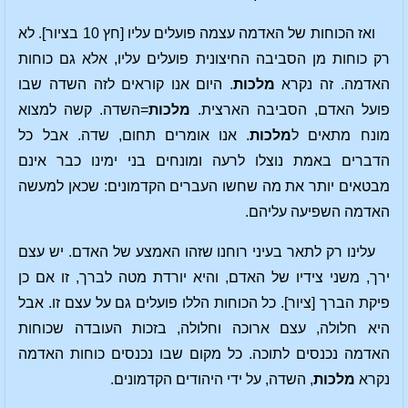
ואז הכוחות של האדמה עצמה פועלים עליו [חץ 10 בציור]. לא
רק כוחות מן הסביבה החיצונית פועלים עליו, אלא גם כוחות
האדמה. זה נקרא
מלכות
. היום אנו קוראים לזה השדה שבו
פועל האדם, הסביבה הארצית.
מלכות
=השדה. קשה למצוא
מונח מתאים ל
מלכות
. אנו אומרים תחום, שדה. אבל כל
הדברים באמת נוצלו לרעה ומונחים בני ימינו כבר אינם
מבטאים יותר את מה שחשו העברים הקדמונים: שכאן למעשה
האדמה השפיעה עליהם.
עלינו רק לתאר בעיני רוחנו שזהו האמצע של האדם. יש עצם
ירך, משני צידיו של האדם, והיא יורדת מטה לברך, זו אם כן
פיקת הברך [ציור]. כל הכוחות הללו פועלים גם על עצם זו. אבל
היא חלולה, עצם ארוכה וחלולה, בזכות העובדה שכוחות
האדמה נכנסים לתוכה. כל מקום שבו נכנסים כוחות האדמה
נקרא
מלכות
, השדה, על ידי היהודים הקדמונים.