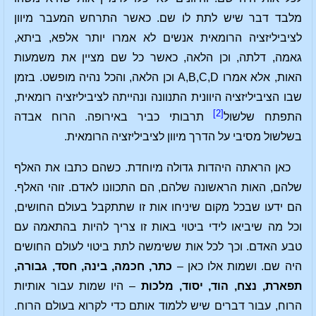
מלבד דבר שיש לתת לו שם. כאשר התרחש המעבר מיוון
לציביליזציה הרומאית אנשים לא אמרו יותר אלפא, ביתא,
גאמה, דלתה, וכן הלאה, כאשר כל שם מציין את משמעות
האות, אלא אמרו A,B,C,D וכן הלאה, והכל נהיה מופשט. בזמן
שבו הציביליזציה היוונית התנוונה ונהייתה לציביליזציה רומאית,
[2]
התפתח שלשול
תרבותי כביר באירופה. הרוח אבדה
בשלשול מסיבי על הדרך מיוון לציביליזציה הרומאית.
כאן הראתה היהדות גדולה מיוחדת. כשהם כתבו את האלף
שלהם, האות הראשונה שלהם, הם התכוונו לאדם. זוהי האלף.
הם ידעו שבכל מקום שיניחו אות זו שתתקבל בעולם החושים,
וכל מה שיביאו לידי ביטוי באות זו צריך להיות בהתאמה עם
טבע האדם. וכך לכל אות ששימשה לתת ביטוי לעולם החושים
היה שם. ושמות אלו כאן –
כתר, חכמה, בינה, חסד, גבורה,
תפארת, נצח, הוד, יסוד, מלכות
– היו שמות עבור אותיות
הרוח, עבור דברים שיש ללמוד אותם כדי לקרוא בעולם הרוח.