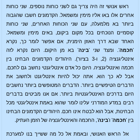
ראש אנושי זה היה צריך גם לשני כוחות נוספים. שני כוחות
אחרים אלו באו אליו מימין ומשמאל. הקדמונים חשבו שהגבוה
ביותר בא מלמעלה, עם שני הכוחות האחרים, שני כוחות
קוסמיים הנוכחים בכל מקום ביקום, באים מימין ומשמאל.
האחד שבא דרך האוזן הימנית, אם אפשר לומר כך, נקרא
'
חכמה
'. ומצד שני '
בינה
' בא מן היקום. היום נקרא לזה
אינטליגנציה (2, ו-3 בציור). היהודים הקדמונים הבחינו בין
חכמה ואינטליגנציה. היום כל אדם אינטליגנטי נחשב גם לחכם.
אבל לא כך הוא. אתה יכול להיות אינטליגנט ולחשוב את
הדברים הטיפשיים ביותר. הדברים המטופשים ביותר נחשבים
היום בדרכים האינטליגנטיות ביותר. אם אנו מביטים בדברים
רבים במדע המודרני עלינו לומר שהוא באמת אינטליגנטי מכל
הבחינות, אבל הוא לבטח אינו חכם. היהודים הקדמונים הבחינו
בין '
חכמה
' ו'
בינה
', החכמה והאינטליגנציה של הזמן העתיק.
אל הראש האנושי, ובאמת אל כל מה ששייך בנו למערכת