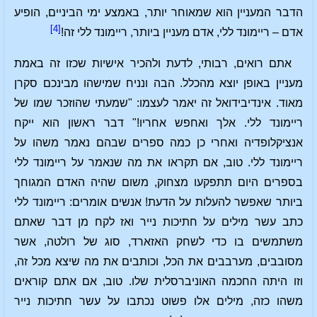
הדבר המעניין הוא שמאוחר יותר, באמצע ימי הביניים, הופיע
[4]
אדם – ריימונד ללי, אדם מעניין ביותר, ריימונד ללי זה!
אתם רואים, רבותי, לדעת ולהכיר אישיות שכזו זה באמת
מעניין באופן יוצא מהכלל. הבה ונניח שמישהו מבינכם סקרן
מאוד. אינדיבידואל זה יאמר לעצמו: "שמעתי שהוזכר שמו של
ריימונד ללי. אלך ואחפש אחריו!" דבר ראשון הוא ייקח
אנציקלופדיה ואחרי כן כמה ספרים שבהם נאמר משהו על
ריימונד ללי. טוב, אם תקראו את מה שנאמר על ריימונד ללי
בספרים היום תתפקעו מצחוק, משום שהיה האדם המגוחך
ביותר שאפשר להעלות על הדעת! אנשים אומרים: ריימונד ללי
כתב עשר מילים על חתיכות נייר ואז לקח מן דבר שאתם
משתמשים בו כדי לשחק האזארד, סוג של רולטה, אשר
מסובבים, מערבבים את הכל, וכותבים את מה שיצא מכל זה,
וזו היתה החכמה האוניברסלית שלו. טוב, אם אתם קוראים
משהו כזה, מילים אלו פשוט נכתבו על עשר חתיכות נייר