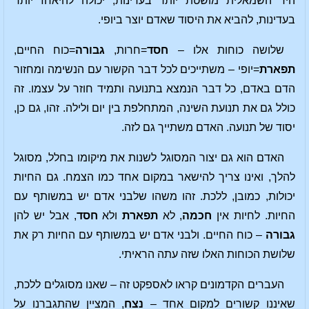
היד השמאלית מושטת יותר בעדינות, יכולה להיאחז יותר
בעדינות, להביא את היסוד שאדם יוצר ביופי.
שלושה כוחות אלו –
חסד
=חרות,
גבורה
=כוח החיים,
תפארת
=יופי – משתייכים לכל דבר הקשור עם הנשימה ומחזור
הדם באדם, כל דבר הנמצא בתנועה ותמיד חוזר על עצמו. זה
כולל גם את תנועת השינה, המתחלפת בין יום ולילה. זהו, גם כן,
יסוד של תנועה. האדם משתייך גם לזה.
האדם הוא גם יצור המסוגל לשנות את מיקומו בחלל, מסוגל
להלך, ואינו צריך להישאר במקום אחד כמו הצמח. גם החיות
יכולות, כמובן, ללכת. זהו משהו שלבני אדם יש במשותף עם
החיות. לחיות אין
חכמה
, לא
תפארת
ולא
חסד
, אבל יש להן
גבורה
– כוח החיים. ולבני אדם יש במשותף עם החיות רק את
שלושת הכוחות האלו שזה עתה הראיתי.
העברים הקדמונים קראו לאספקט זה – שאנו מסוגלים ללכת,
שאיננו קשורים למקום אחד –
נצח
, המציין שהתגברנו על