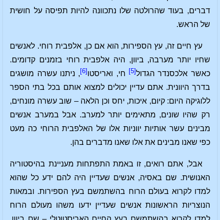
דברים, בעוד שהרולטה שלו נתכוונה להיות תפיסה על חושית
של הראש.
עץ חיים זה, עץ הספירות, הוא אם כן, אלפבית רוחי. לאנשים
שחיו יותר מערבה, ביוון, היה אלפבית רוחי בזמנים קדומים.
[6]
[5]
כאשר אלכסנדר הגדול
חי, ואריסטו
, ניתנו עשרה מושגים
בדרך היוונית. אתם עדיין יכולים למצוא אותם בכל בתי הספר
ללוגיקה היום: קיום, איכות, יחס וכן הלאה – שוב עשרה מונחים,
רק שהיו שונים, מתאימים יותר למערב. אבל במערב אנשים
מבינים עשר אותיות יווניות אלו של האלפבית הרוחי כה מעט
כפי שאנו מבינים את אלו שאנו מדברים בהן.
אבל, אתם רואים, זו באמת התפתחות מעניינת בהיסטוריה
האנושית. שם באסיה, אנשים שעדיין היה להם ידע כל שהוא
למדו לקרוא בעולם הרוח בהשתמשם בעץ הספירות. ובמאות
הנוצריות הראשונות אנשים שעדיין ידעו משהו מעולם הרוח
למדו לקרוא בהשתמשם בעץ החיים האריסטוטלי – שם ביוון,