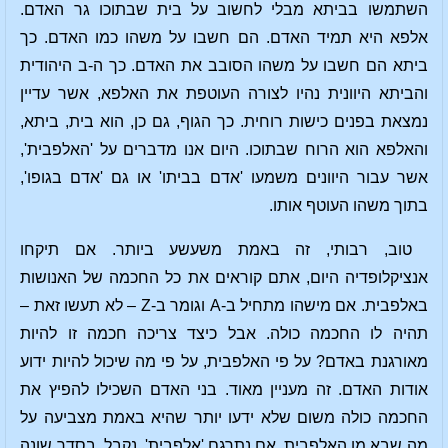
השתמשו בביתא מבלי לחשוב על בית שבתוכו גר האדם.
אלפא היא תמיד האדם. הם חשבו על משהו כמו האדם. כך
ביתא הם חשבו על משהו הסובב את האדם. כך ה-ב היהודית
והביתא היוונית נהיו לצורה העוטפת את האלפא, אשר עדיין
נמצאת בפנים כישות רוחית. כך הגוף, גם כן, הוא בית, ביתא,
והאלפא הוא הרוח שבתוכו. היום אנו מדברים על 'האלפבית',
אשר עבור היוונים משמעו 'אדם בביתו' או גם 'אדם בגופו',
בתוך משהו העוטף אותו.
טוב, רבותי, זה באמת משעשע ביותר. אם תיקחו
אנציקלופדיה היום, אתם קוראים את כל החכמה של האנושות
באלפבית. אם מישהו מתחיל ב-A וגומר ב-Z – לא תעשו זאת –
תהיה לו החכמה כולה. אבל כיצד צריכה חכמה זו להיות
מאורגנת באדם? על פי האלפבית, על פי מה שיכול להיות ידוע
אודות האדם. זה מעניין מאוד. בני האדם השכילו להפיץ את
החכמה כולה משום שלא ידעו יותר שהיא באמת מצביעה על
מה שבא מן האלפבית. אם נתרגם 'אלפבית', נקבל, בסדר שונה