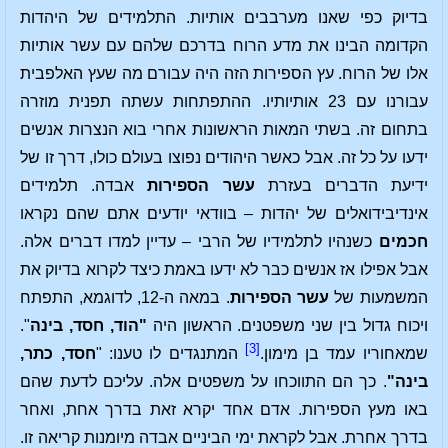
בדיוק כפי שאנו מערבבים אותיות. התלמידים של היהדות
הקדומה הבינו את מדע הרוח בדרכם שלהם עם עשר אותיות
אלו של הרוח. עץ הספירות הזה היה עבורם מה שעץ האלפבית
עבורנו עם 23 אותיותיו. ההתפתחות עשתה תפנית מוזרה
בתחום זה. בשתי המאות הראשונות אחרי בוא הנצרות אנשים
ידעו על כל זה. אבל כאשר היהודים נפוצו בעולם כולו, דרך זו של
ידיעת הדברים בעזרת
עשר הספירות
אבדה. תלמידים
אינדיבידואלים של יהדות – בוודאי יודעים אתם שהם נקראו
חכמים
כשנהיו לתלמידיו של הרבי – עדיין למדו דברים אלה.
אבל אפילו אז אנשים כבר לא ידעו באמת כיצד לקרוא בדיוק את
המשמעות של
עשר הספירות
. במאה ה-12, לדוגמא, התפתח
ויכוח גדול בין שני משפטנים. הראשון היה
"הוד, חסד, בינה
".
[3]
שמאחוריו עמד בן מימון.
המתנגדים לו טענו: "
חסד, כתר,
בינה"
. כך הם התווכחו על משפטים אלה. עליכם לדעת שהם
באו מעץ הספירות. אדם אחד יקרא זאת בדרך אחת, ואחר
בדרך אחרת. אבל לקראת ימי הביניים אבדה מיומנות קריאה זו.