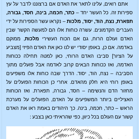
אתם רואים, עלינו לתאר את האדם אם ברצוננו לדבר על עץ
ספירות זה. כל העשר יחד –
כתר, חכמה, בינה, חסד, גבורה,
תפארת, נצח, הוד, יסוד, מלכות
– נקראו עשר הספירות על ידי
העברים הקדמונים. עשרה כוחות אלו הם למעשה הקשר שבין
האדם ועולם הרוח, גם אם הכוח העשירי
מלכות
, ממוקם
באדמה. אם כן, באופן יסודי יש לנו כאן את האדם הפיזי [מצביע
על הציור] סביבו האדם הרוחי, כאן למטה תחילה ככוחות
האדמה, ואז ככוחות הבאים קרוב לאדמה אבל פועלים מתוך
הסביבה – נצח, הוד, יסוד. הדרך שבה כוחות אלו משפיעים
באופן רוחי היא חלק מהאדם. אחרי כן הכוחות הפועלים על
מחזור הדם והנשימה – חסד, גבורה, תפארת. ואז הכוחות
האציליים ביותר המשפיעים על האדם, הפועלים על מערכת
הראש – כתר, חכמה, בינה. כך היהודים באמת ראו את האדם
קשור עם העולם בכל כיוון, כפי שהראיתי כאן בצבע :