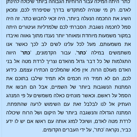
'כתר' היתה המילה עבור הרוחיות הגבוהה ביותר שיכולה להינתן
לאדם. רק מי שנהיה למתקדש בדרך שסיפרתי לכם, ומכאן
השיג את החכמה הנעלה ביותר, היה זכאי לחבוש כתר. זה היה
סמל לחכמה נשגבת. הסברתי לכם שלמדליות ועיטורים היתה
במקור משמעות מיוחדת ומאוחר יותר נענדו מתוך גאווה ואיבדו
את משמעותם. מעל לכל עלינו לשים לב לכך כאשר אנו
משתמשים במילה '
כתר
'. עבור הקדמונים, '
כתר
' היווה
התגלמות של כל דבר גדול מהאדם וצריך לרדת מטה אל בני
האדם מעולם הרוח. אין פלא שהמלכים הכתירו עצמם. כידוע
לכם, הם לא תמיד היו חכמים ולא תמיד שילבו בתוכם את
המתנות הנשגבות ביותר של השמיים, אבל הם חבשו את
הסמל על ראשם. וכאשר מונחים כאלה משמשים על פי המנהג
העתיק אל לנו לבלבל זאת עם השימוש לרעה שהתפתח.
המתנה הגדולה והנשגבה ביותר של היקום ושל הרוח שיכולה
לרדת מטה לאדם, ושיוכל למזג אותה עם ראשו אם יש לו ידע
כביר, נקראה 'כתר', על ידי העברים הקדומים.