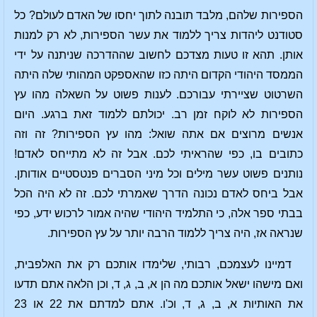
הספירות שלהם, מלבד תובנה לתוך יחסו של האדם לעולם? כל
סטודנט ליהדות צריך ללמוד את עשר הספירות, לא רק למנות
אותן. תהא זו טעות מצדכם לחשוב שההדרכה שניתנה על ידי
הממסד היהודי הקדום היתה כזו שהאספקט המהותי שלה היתה
השרטוט שציירתי עבורכם. לענות פשוט על השאלה מהו עץ
הספירות לא לוקח זמן רב. יכולתם ללמוד זאת ברגע. היום
אנשים מרוצים אם אתה שואל: מהו עץ הספירות? זה וזה
כתובים בו, כפי שהראיתי לכם. אבל זה לא מתייחס לאדם!
נותנים פשוט עשר מילים וכל מיני הסברים פנטסטיים אודותן.
אבל ביחס לאדם נכונה הדרך שאמרתי לכם. זה לא היה הכל
בבתי ספר אלה, כי התלמיד היהודי שהיה אמור לרכוש ידע, כפי
שנראה אז, היה צריך ללמוד הרבה יותר על עץ הספירות.
דמיינו לעצמכם, רבותי, שלימדו אותכם רק את האלפבית,
ואם מישהו ישאל אותכם מה הן א, ב, ג, ד, וכן הלאה אתם תדעו
את האותיות א, ב, ג, ד, וכ'ו. אתם למדתם את 22 או 23