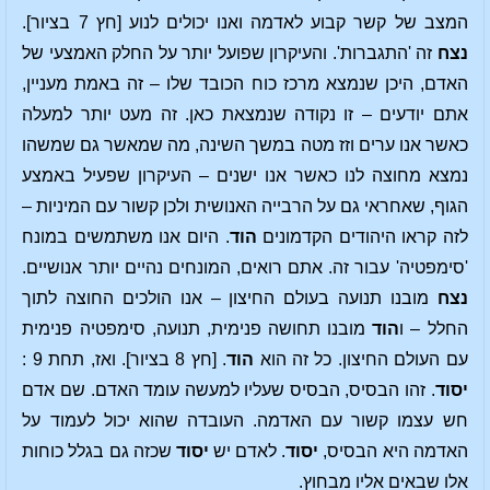
המצב של קשר קבוע לאדמה ואנו יכולים לנוע [חץ 7 בציור].
נצח
זה 'התגברות'. והעיקרון שפועל יותר על החלק האמצעי של
האדם, היכן שנמצא מרכז כוח הכובד שלו – זה באמת מעניין,
אתם יודעים – זו נקודה שנמצאת כאן. זה מעט יותר למעלה
כאשר אנו ערים וזז מטה במשך השינה, מה שמאשר גם שמשהו
נמצא מחוצה לנו כאשר אנו ישנים – העיקרון שפעיל באמצע
הגוף, שאחראי גם על הרבייה האנושית ולכן קשור עם המיניות –
לזה קראו היהודים הקדמונים
הוד
. היום אנו משתמשים במונח
'סימפטיה' עבור זה. אתם רואים, המונחים נהיים יותר אנושיים.
נצח
מובנו תנועה בעולם החיצון – אנו הולכים החוצה לתוך
החלל – ו
הוד
מובנו תחושה פנימית, תנועה, סימפטיה פנימית
עם העולם החיצון. כל זה הוא
הוד
. [חץ 8 בציור]. ואז, תחת 9 :
יסוד
. זהו הבסיס, הבסיס שעליו למעשה עומד האדם. שם אדם
חש עצמו קשור עם האדמה. העובדה שהוא יכול לעמוד על
האדמה היא הבסיס,
יסוד
. לאדם יש
יסוד
שכזה גם בגלל כוחות
אלו שבאים אליו מבחוץ.