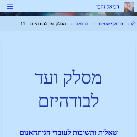
ד
נ
י
א
ל
ז
ה
ב
י
רודולף שטיינר
הרצאה
מסלק ועד לבודהיזם – 11
מסלק ועד
לבודהיזם
שאלות ותשובות לעובדי הגיתהאנום