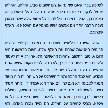
לפקפק בכך, שאם שמונה אנשים יושבים סביב שולחן, השולחן
יתחיל לרקד, כי כוחות בלתי מודעים פועלים על השולחן. זה
באמת כך, אבל זה אינו מוביל לדבר כל שהוא שלא יעלה במובן
נעלה הרבה יותר אם אנשים יעשו מאמץ עם האלפא או האלף
שבתוכם.
אבל כאשר הציביליזציה היוונית פינתה את הדרך לציביליזציה
הרומית האנושות שכחה את האלף שלה. האות הראשונה היא
היום A. טוב, לחשוב שהאות הראשונה היא אך ורק A זה לעמוד
ולהביט בפה פעור. בדיוק כך, לא תגיעו לשום מקום. אישה אחת
התעייפה פעם מבעלה שתמיד נתן הרצאות המבוססות על
המדע. הוא למד הרבה ותמיד השתלט על השיחה. זה היה מאוד
מנוגד לטבעה ולא נעם לה. יום אחד היא אמרה לו: "אתה תמיד
רוצה להשתלט. אם אתה רוצה לשלוט במשהו, תשלוט
בלשונך!" כן, התוכן באמת אבד לחלוטין. היוונים לא חשבו A או
אלפא, מבלי לחשוב על האדם. הם מייד נזכרו באדם. ולא