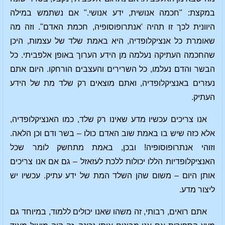
במקצת: "חכמה אנושית, ידע אנושי." אם נשתמש במילה
היוונית לכך זו תהיה 'אנתרופוסופיה, חכמת האדם". וזה מה
שאומרת כל אנציקלופדיה, היא באמת שלד של עצמות, היכן
שהחכמה העתיקה נעלמה מן הידע הערוך באופן אלפביתי. כל
הבשר והדם נעלמו, כל השרירים והעצבים הורחקו. היום אתם
נעזרים באנציקלופדיה, ואתם מוצאים רק שלד מת של הידע
העתיק.
אנו צריכים עכשיו מדע שאינו רק שלד, כמו האנציקלופדיה,
אלא כזה שיש בו באמת שוב האדם כולו – בשר ודם וכן הלאה.
וזוהי אנתרופוסופיה! ובכן, באמת מתחשק לומר שכל
האנציקלופדיות הללו יכולות ללכת לעזאזל – גם אם אנו צריכים
אותן היום – משום שהן השלד המת של ידע עתיק. עכשיו יש
ליצור מדע.
אתם רואים, רבותי, זה משהו שאנו יכולים ללמוד, במיוחד גם