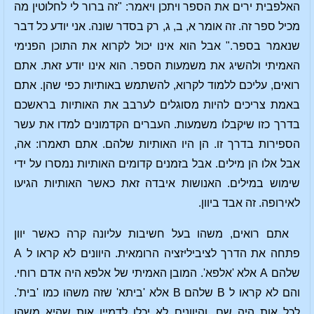
האלפבית ירים את הספר ויתכן ויאמר: "זה ברור לי לחלוטין מה
מכיל ספר זה. זה אומר א, ב, ג, רק בסדר שונה. אני יודע כל דבר
שנאמר בספר." אבל הוא אינו יכול לקרוא את התוכן הפנימי
האמיתי ולהשיג את משמעות הספר. הוא אינו יודע זאת. אתם
רואים, עליכם ללמוד לקרוא, להשתמש באותיות כפי שהן. אתם
באמת צריכים להיות מסוגלים לערבב את האותיות בראשכם
בדרך כזו שיקבלו משמעות. העברים הקדמונים למדו את עשר
הספירות בדרך זו. הן היו האותיות שלהם. אתם תאמרו: אה,
אבל אלו הן מילים. אבל בזמנים קדומים האותיות נמסרו על ידי
שימוש במילים. האנושות איבדה זאת כאשר האותיות הגיעו
לאירופה. זה אבד ביוון.
אתם רואים, משהו בעל חשיבות עליונה קרה כאשר יוון
פתחה את הדרך לציביליזציה הרומאית. היוונים לא קראו ל A
שלהם A אלא 'אלפא'. המובן האמיתי של אלפא היה אדם רוחי.
והם לא קראו ל B שלהם B אלא 'ביתא' שזה משהו כמו 'בית'.
לכל אות היה שם. והיוונים לא יכלו לדמיין אות שהיא משהו