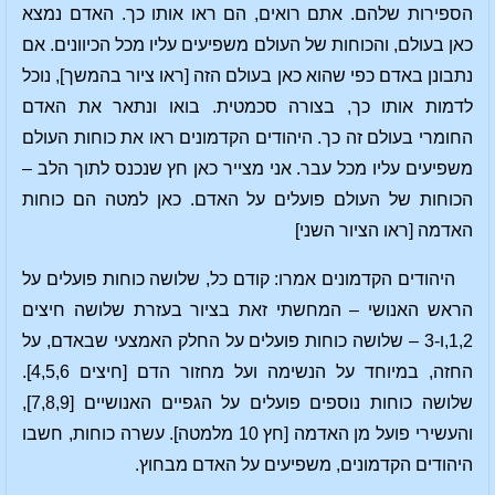
הספירות שלהם. אתם רואים, הם ראו אותו כך. האדם נמצא
כאן בעולם, והכוחות של העולם משפיעים עליו מכל הכיוונים. אם
נתבונן באדם כפי שהוא כאן בעולם הזה [ראו ציור בהמשך], נוכל
לדמות אותו כך, בצורה סכמטית. בואו ונתאר את האדם
החומרי בעולם זה כך. היהודים הקדמונים ראו את כוחות העולם
משפיעים עליו מכל עבר. אני מצייר כאן חץ שנכנס לתוך הלב –
הכוחות של העולם פועלים על האדם. כאן למטה הם כוחות
האדמה [ראו הציור השני]
היהודים הקדמונים אמרו: קודם כל, שלושה כוחות פועלים על
הראש האנושי – המחשתי זאת בציור בעזרת שלושה חיצים
1,2,ו-3 – שלושה כוחות פועלים על החלק האמצעי שבאדם, על
החזה, במיוחד על הנשימה ועל מחזור הדם [חיצים 4,5,6].
שלושה כוחות נוספים פועלים על הגפיים האנושיים [7,8,9],
והעשירי פועל מן האדמה [חץ 10 מלמטה]. עשרה כוחות, חשבו
היהודים הקדמונים, משפיעים על האדם מבחוץ.