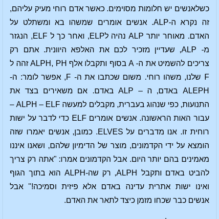
כשלאנשים יש חלומות מסוימים. כאשר אדם רוחי מעיק עליהם,
זה נקרא ה-ALP. אנשים אומרים שמשהו בא ומשתלט על
האדם. מאוחר יותר ALP נהיה לELP, ואחר כך ל ELF, הנגזר
מ- ALP, שעדיין מזכיר לכם את האלפא היוונית. אתם רק
צריכים להשמיט את ה- A בסוף ותקבלו אלף ALPH, PH זהה ל
F שלנו, משהו רוחי. משום שכתבו את ה- F, אפשר לומר: ה-
ALEPH באדם, ה – ALP באדם. אם משאירים בצד את
התנועות, כפי שנהוג בעברית, מקבלים למעשה ALPH – ELF –
עבור האות הראשונה. אנשים אומרים ELF כדי לדבר על ישות
רוחית זו. אנו מדברים על ELVES. כמובן, אנשים יאמרו שזה
הומצא על ידי הקדמונים, מוצר של הדימיון שלהם, ושאנו איננו
מאמינים בהם יותר היום. אבל הקדמונים אמרו: "אתה רק צריך
להביט באדם ותקבל ALPH, רק שה-ALPH הוא בתוך הגוף
ואינו ישות אתרית עדינה באדם אלא פיזית וסמיכה!" אבל
אנשים כבר שכחו מזמן כיצד לתאר את האדם.