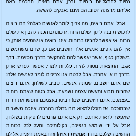
נהיות להתגלויות רוחיות. ובכן, אתם רואים, החכמה באה
אליהם מרצונה הטוב. הם אינם נאבקים להשיגה.
אבל, אתם רואים, מה צריך לומר לאנשים כאלה? הם רוצים
לרכוש תובנה לתוך עולם הרוח. זו כוונתם הכנה להבין את עולם
הרוח. אי אפשר להביט ברוחות. איננו רואים או שומעים אותן, כי
אין להם גופים. אנשים אלה חושבים אם כן, שהם משתמשים
בשולחן כגוף, אשר יאפשר להם להתקשר בדרך מסוימת. דרך
אגב, התוצאות נוטות להיות כלליות למדי. אפשר לפרש אותן
בדרך זו או אחרת. אבל לבטח אנו צריכים לומר לאנשים אלה:
שם אתם יושבים, שמונה אנשים, סביב לשולחן. אתם רוצים
שהרוח תבוא ותעשה עצמה נשמעת. אבל בטוח שאתם רוחות
בעצמכם, אתם היושבים שם! הביטו בעצמכם וחפשו את הרוח
שבתוככם. אז תוכלו למצוא רוח גדולה בהרבה. אינכם משערים
שאפשר לראות אותכם רק אם אתם גורמים לדפיקות בשולחן,
אבל על ידי שימוש בגפיכם, בקולותיכם ומעל לכל בכוחות
החשיבה שלכם בדרך אנושית ראויה! וזהו באמת העניין, אל לנו