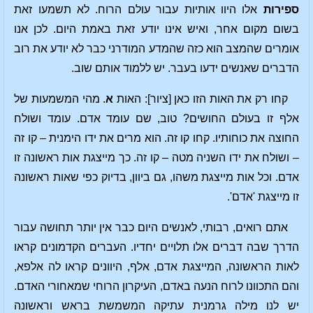
ספירות
אלו היוו אותיות עבור עולם הרוח. לא תשמעו זאת
בשום מקום אחר, ואיש אינו יודע זאת באמת היום. לכן אנו
אומרים שהמצב הוא כזה שהמדע המודרני כבר לא יודע את רוב
הדברים שאנשים ידעו בעבר. יש ללמוד אותם שוב.
קחו רק את האות הזו כאן [ציור]: האות
א
. מהי המשמעות של
אלף זו בעולם החושים? טוב, שם עומד אדם. עומד ושולח
החוצה את כוחותיו. קחו קו זה. הוא מרים את ידו הימנית – קו זה
– ושולח את ידו השניה מטה – קו זה. כך מייצגת אות ראשונה זו
אדם. וכל אות מייצגת משהו, גם ביוון, בדיוק כפי שאות ראשונה
זו מייצגת 'אדם'.
אתם רואים, רבותי, לאנשים היום כבר אין יותר תחושה עבור
הדרך שבה דברים אלו תלויים יחדיו. העברים הקדמונים קראו
לאות הראשונה, המייצגת אדם, אלף, היוונים קראו לה אלפא,
והם התכוונו לרוח הנעה באדם, העיקרון הרוחי שמאחורי האדם.
יש לנו מילה גרמנית עתיקה המשמשת בראש וראשונה