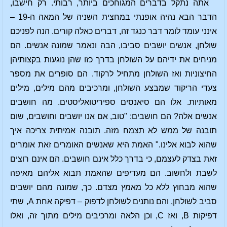
אתה נתקל בדברים המגוחכים ביותר, רבותי. רק חישבו,
הדבר הבא נהיה אופנתי במחצית השניה של המאה ה-19 –
אינני עומד לומר דבר כנגד זה, דברים כאלה קורים. הנה לפניכם
שולחן, אנשים יושבים סביבו, הבה ונאמר שמונה אנשים. הם
מניחים את ידיהם על השולחן בדרך כזו שהן נוגעות בקצותיהן
החיצוניות ואז השולחן מתחיל לרקוד. הם סופרים את מספר
צעדי הריקוד שמבצע השולחן, ומרכיבים מהם מילים, מילים
מאותיות. אלו הם סיאנסים ספיריטואליסטים. מה חושבים
אנשים אלה? הם חושבים: "טוב, אם אנו יושבים וחושבים, שום
תובנה של ממש לא תצמח מזה. תובנה אמיתית צריכה איך
שהוא לבוא אלינו." האמת היא שאנשים האומרים זאת אומרים
זאת בצדק לעצמם, כי בדרך כלל אינם חושבים. הם אינם רוצים
לשבת ולחשוב. הם מעדיפים שהאמת תבוא אליהם מאיפה
שהוא מבחוץ ללא כל מאמץ מצדם. כך, שמונה מהם יושבים
סביב לשולחן, והם נותנים לשולחן לדפוק – דפיקה אחת A, שתי
דפיקות B, ואז C, וכן הלאה ומרכיבים מילים מתוך זה, ואלו