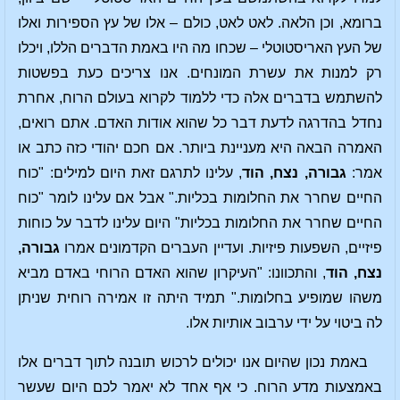
ברומא, וכן הלאה. לאט לאט, כולם – אלו של עץ הספירות ואלו
של העץ האריסטוטלי – שכחו מה היו באמת הדברים הללו, ויכלו
רק למנות את עשרת המונחים. אנו צריכים כעת בפשטות
להשתמש בדברים אלה כדי ללמוד לקרוא בעולם הרוח, אחרת
נחדל בהדרגה לדעת דבר כל שהוא אודות האדם. אתם רואים,
האמרה הבאה היא מעניינת ביותר. אם חכם יהודי כזה כתב או
אמר:
גבורה, נצח, הוד
, עלינו לתרגם זאת היום למילים: "כוח
החיים שחרר את החלומות בכליות." אבל אם עלינו לומר "כוח
החיים שחרר את החלומות בכליות" היום עלינו לדבר על כוחות
פיזיים, השפעות פיזיות. ועדיין העברים הקדמונים אמרו
גבורה,
נצח, הוד
, והתכוונו: "העיקרון שהוא האדם הרוחי באדם מביא
משהו שמופיע בחלומות." תמיד היתה זו אמירה רוחית שניתן
לה ביטוי על ידי ערבוב אותיות אלו.
באמת נכון שהיום אנו יכולים לרכוש תובנה לתוך דברים אלו
באמצעות מדע הרוח. כי אף אחד לא יאמר לכם היום שעשר