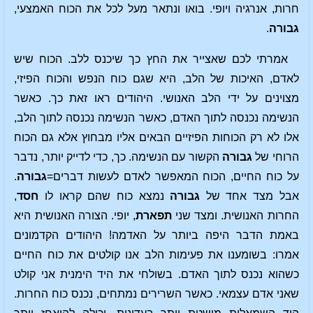
חרות, אנרגיה ויופי. בואו ונתאר מעל לכל את הכוח האמצעי,
גבורה
.
אמרתי לכם שאצייר את החץ כך שיכנס ללב. הכוח שיש
לאדם, האיכות של הלב, היא שגם כוח הנפש והכוח הפיזי,
מצוינים על ידי הלב האנושי. היהודים ראו זאת כך. כאשר
הנשימה נכנסה לתוך האדם, כאשר הנשימה נכנסה לתוך הלב,
אלו לא רק הכוחות הפיזיים הבאים אליו מבחוץ אלא גם הכוח
הרוחי של
גבורה
הקשור עם הנשימה. כך, כדי לדייק יותר, נדבר
על כוח החיים, הכוח המאפשר לאדם לעשות דברים=
גבורה
.
אבל מצד אחד של
גבורה
נמצא כוח שהם קראו לו
חסד
,
החרות האנושית. ומצד שני
תפארת
, יופי. הצורה האנושית היא
באמת הדבר היפה ביותר על האדמה! היהודים הקדמונים
אמרו: בשומענו את פעימות הלב אנו קולטים את כוח החיים
כשהוא נכנס לתוך האדם. בשולחי את היד הימנית אני קולט
שאני אדם עצמאי. כאשר השרירים נמתחים, נכנס כוח החרות.