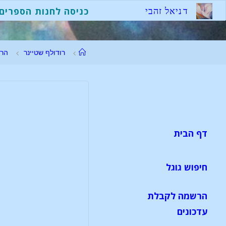
ד
נ
י
א
ל
ז
ה
ב
י
כניסה לחנות הספרים
רודולף שטיינר
הר
דף הבית
חיפוש גוגל
הרשמה לקבלת
עדכונים