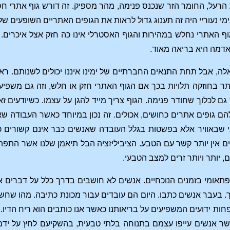
הרעל, החומר הזר שנכנס פנימה, מהר מספיק. זה דורש גוף אתרי חסון
ימי נעוריי היה זה תענוג גדול לראות את הגופים האתריים השופעים של
וף האתרי נחלש במהירות והגוף האסטרלי אינו כה חזק אצל איכרים
אדמה היא בריאה מאוד.
ה, אבל תחת התנאים החברתיים של ימינו איננו יכולים לשנותם. ר
 בחוזקה תלויות בכך אם הגוף האתרי חזק או חלש, וזה גם משפיע 
ך גם לכלוך שחודר פנימה. הגוף צריך מייד להגן על עצמו. כשיודעים
 גופים אתרים כחושים, אכולים. זה נכון במיוחד כאשר העבודה שאנ
 שבאוויר אלא בפשטות בגלל העובדה שאנשים כבר אינם קשורים 
ים אין יותר קשר עם הטבע. הציביליזציה הבל תיאמן שלנו אשר הת
ם, יותר ויותר זרים למצב הטבעי.
 ופתאומי בזמנים הנוכחיים. אנשים לא חושבים בדרך כלל על דברים
כך. בעבר אנשים כתבו. היום הם עובדים עבור מכונת כתיבה. מהו שחש
חות ידועים המשפיעים על בריאותנו כאשר אנו כותבים הוא ריח הדיו.
 אנשים עייפו עצמם בתנוחה בלתי טבעית, בהשקיעם לחץ על ידם הכ