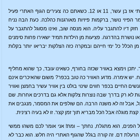
כעת בואו נניח שאתם צעירים, צעירים מאוד, לדוגמא, כפי שהייתי אני כשגילפתי בעץ. הייתי אז בן עשר, 11 או 12. כשאתם כה צעירים הגוף האתרי פעיל
 הפיזי נושר, ברקמות פיזיות מאורגנות כהלכה. כעת הבה נניח
זק דיו להתגבר עליה. הוא מנסה שוב, ואינו מסוגל להתגבר על
נושרת בהדרגה. פציעות מן הילדות תמיד ישאירו פחות סימנים
מן הכלל כל ימי חייהם ובמקרה כזה הצלקות יבריאו יותר בקלות
 יתכן וימצא באוויר שכזה בחורף, כשאינו עובד, כך שהוא מחליף
תוח. יש אימרה. מדוע האוויר כה טוב בכפר? משום שהאיכרים אינם
ים החיים בכפר חווים שינוי בולט בין אוויר עשיר בחמצן ואוויר
ת לא רק בדרך שבה נוצרות צלקות אלא גם בדרכים אחרות. שם
רגל, אבל זה לא משנה הרבה. הם שולפים את המסמר, מנגבים את
 מוגלה אבל הכל מבריא תוך זמן קצר. זו לא בעיה רצינית.
 על הפנים, הוא מתגלח, נחתך – ומת! אני אומר לכם משהו ממשי
 הרעלת דם. זה קורה בגלל שהגוף האתרי היה חלש. הוא כבר לא