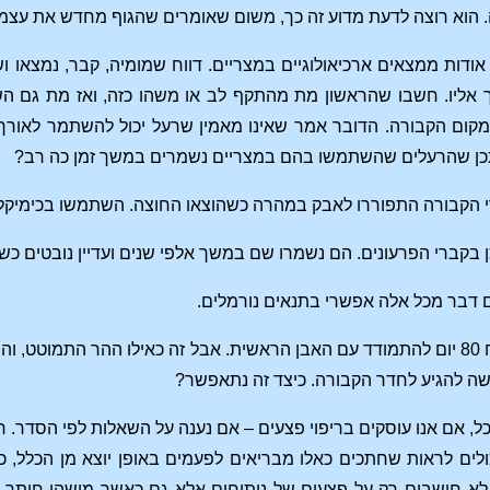
ודות ממצאים ארכיאולוגיים במצריים. דווח שמומיה, קבר, נמצאו 
אליו. חשבו שהראשון מת מהתקף לב או משהו כזה, ואז מת גם השנ
קום הקבורה. הדובר אמר שאינו מאמין שרעל יכול להשתמר לאורך ז
 יתכן שהרעלים שהשתמשו בהם במצריים נשמרים במשך זמן כה רב?
 הקבורה התפוררו לאבק במהרה כשהוצאו החוצה. השתמשו בכימיקלים
 כן בקברי הפרעונים. הם נשמרו שם במשך אלפי שנים ועדיין נובטים 
 דבר מכל אלה אפשרי בתנאים נורמלים.
נאמר בעיתונים שלקח 80 יום להתמודד עם האבן הראשית. אבל זה כאילו ההר 
 קשה להגיע לחדר הקבורה. כיצד זה נתאפשר?
 כל, אם אנו עוסקים בריפוי פצעים – אם נענה על השאלות לפי הסדר.
ולים לראות שחתכים כאלו מבריאים לפעמים באופן יוצא מן הכלל, 
א חושבים רק על פצעים של ניתוחים אלא גם כאשר מישהו חותך את