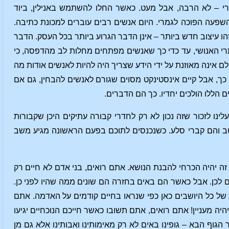
 – לא הרבה, אבל מעט. כאשר החלו להשתמש באנילין, ביוד
 השפעה הפוכה לגמרי. היום אנשים רבים עוברים למכונת כתיבה.
ו עיצוב חדש ביותר – אינן הדבר הגרוע ביותר בכל העסק. הדבר
תרי האנושי, עד כדי כך שאנשים מפתחים מחלות לב מהדפסה, כי
לם אינה מאוזנת על ידי הידע שצריך היה להיות לאנשים אודות מה
 כך, אבל קיים אינסטינקט מסוים שגורם לאנשים להבחין, גם אם
 הללו הולכים יחדיו. כך הם הדברים.
ו לזכור שזה נכון לא רק לחדרי קבורה עתיקים היכן שקבורות
יטב והם קברי סלע. כשנכנסים לתוכם בפעם הראשונה מגיע משב
זה יהיה הכרחי להבנת הנושא. אתם רואים, בני אדם לא חיים רק
 לכן. אבל כאשר הם באים בחזרה הם שונים ממה שהיו לפני כן.
ות של כל היושבים כאן כפי שנראו בחיים קודמים על האדמה. אתם
יה מעניין! אתם רואים, אתם תשובו כאשר חייכם הנוכחיים יגיעו
הגוף הבא – גופינו באים לא רק מאימותינו ואבותינו אלא גם מן