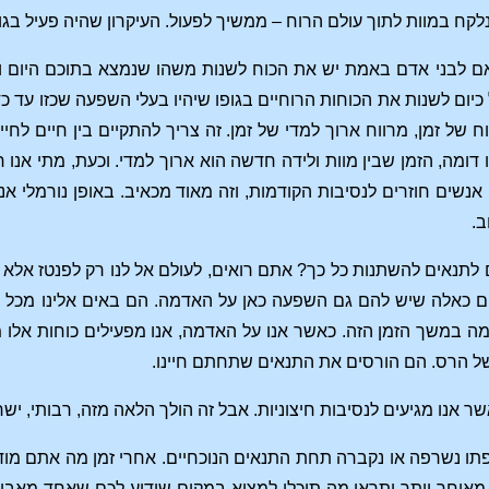
ונלקח במוות לתוך עולם הרוח – ממשיך לפעול. העיקרון שהיה פעיל ב
 לבני אדם באמת יש את הכוח לשנות משהו שנמצא בתוכם היום וקשור
כיום לשנות את הכוחות הרוחיים בגופו שיהיו בעלי השפעה שכזו עד כדי
וח של זמן, מרווח ארוך למדי של זמן. זה צריך להתקיים בין חיים לחי
דומה, הזמן שבין מוות ולידה חדשה הוא ארוך למדי. וכעת, מתי אנו
 אנשים חוזרים לנסיבות הקודמות, וזה מאוד מכאיב. באופן נורמלי אנ
ב.
לתנאים להשתנות כל כך? אתם רואים, לעולם אל לנו רק לפנטז אלא 
ם כאלה שיש להם גם השפעה כאן על האדמה. הם באים אלינו מכל הכ
ה במשך הזמן הזה. כאשר אנו על האדמה, אנו מפעילים כוחות אלו 
של הרס. הם הורסים את התנאים שתחתם חיינו.
שר אנו מגיעים לנסיבות חיצוניות. אבל זה הולך הלאה מזה, רבותי, יש
תו נשרפה או נקברה תחת התנאים הנוכחיים. אחרי זמן מה אתם מוד
מאוחר יותר ותראו מה תוכלו למצוא במקום שידוע לכם שאחד מאבות