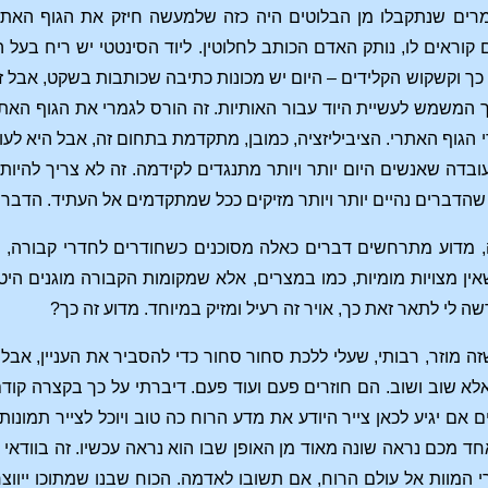
ים שנתקבלו מן הבלוטים היה כזה שלמעשה חיזק את הגוף האתרי
 קוראים לו, נותק האדם הכותב לחלוטין. ליוד הסינטטי יש ריח בעל
ך וקשקוש הקלידים – היום יש מכונות כתיבה שכותבות בשקט, אבל זה
ך המשמש לעשיית היוד עבור האותיות. זה הורס לגמרי את הגוף הא
 הגוף האתרי. הציביליזציה, כמובן, מתקדמת בתחום זה, אבל היא לעו
ובדה שאנשים היום יותר ויותר מתנגדים לקידמה. זה לא צריך להיות
 שהדברים נהיים יותר ויותר מזיקים ככל שמתקדמים אל העתיד. הדברים
מדוע מתרחשים דברים כאלה מסוכנים כשחודרים לחדרי קבורה, עלינ
אין מצויות מומיות, כמו במצרים, אלא שמקומות הקבורה מוגנים ה
שה לי לתאר זאת כך, אויר זה רעיל ומזיק במיוחד. מדוע זה כך?
ה מוזר, רבותי, שעלי ללכת סחור סחור כדי להסביר את העניין, אבל 
א שוב ושוב. הם חוזרים פעם ועוד פעם. דיברתי על כך בקצרה קודם
ם אם יגיע לכאן צייר היודע את מדע הרוח כה טוב ויוכל לצייר תמונ
 מכם נראה שונה מאוד מן האופן שבו הוא נראה עכשיו. זה בוודאי יה
 המוות אל עולם הרוח, אם תשובו לאדמה. הכוח שבנו שמתוכו ייווצר 