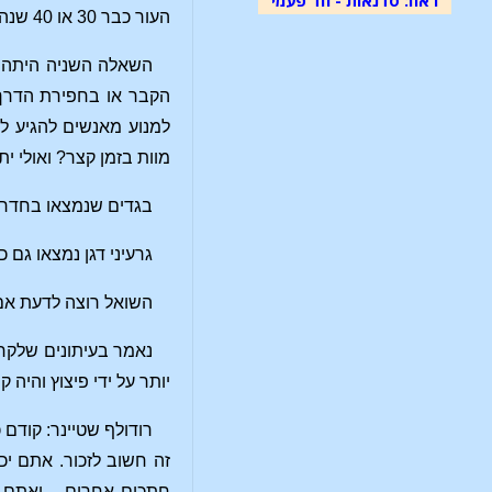
העור כבר 30 או 40 שנה. הוא רוצה לדעת מדוע זה כך, משום שאומרים שהגוף מחדש את עצמו כל שבע שנים.
השאלה השניה היתה א
הקבר או בחפירת הדרך 
למנוע מאנשים להגיע למ
מוות בזמן קצר? ואולי
בגדים שנמצאו בחדרי
גרעיני דגן נמצאו גם
השואל רוצה לדעת אם
יותר על ידי פיצוץ והיה
רודולף שטיינר: קודם
זה חשוב לזכור. אתם יכ
חתכים אחרים – ואתם ל