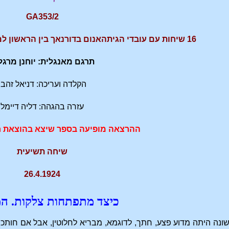
GA353/2
16 שיחות עם עובדי הגיתהאנום בדורנאך בין הראשון למרץ לעשרים וחמישי ליוני 1924
תרגם מאנגלית: יוחנן מרגל
הקלדה ועריכה: דניאל זהבי
עזרה בהגהה: דליה דיימל
ההרצאה מופיעה בספר שיצא בהוצאת ח
שיחה תשיעית
26.4.1924
כיצד מתפתחות צלקות. המ
נה היתה מדוע פצע, חתך, לדוגמא, מבריא לחלוטין, אבל אם חותכי