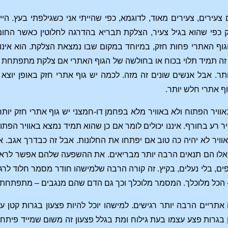
 כפי שהוא בגיל צעיר, הצלקת תבריא בהדרגה לחלוטין כאשר החומר
וף האתרי פחות חזק, במיוחד במקום שבו נמצאת הצלקת. הוא אינו ח
 תמיד תלוי בכוח או בחולשה של הגוף האתרי אם צלקת מתפתחת או 
תר. אבל אנשים שונים זה מזה. לכמה יש גוף אתרי חזק באופן יוצא 
 אתרי חלש יותר.
וויר הפתוח ולא באוויר מלא בפחמן דו-חמצני יש גוף אתרי חזק יותר.
וויר רע בחורף. איננו יכולים לומר אם כן שהוא תמיד נמצא באוויר הפ
ויר לא יהיה כה טוב אם יפתחו את החלונות. אבל זה כבדרך אגב. אנש
 אלו הם תנאים הרבה יותר מבריאים. את ההשפעה שלהם אפשר לראו
ים, בלי נעלים, בקיץ. זה קורה הרבה שלמישהו חודר מסמר חלוד ל
כל מלוכלך. המסמר מלוכלך וכך גם הדם שהם מנגבים – מתפתחת קצת
 אתריים הרבה יותר רגישים. למישהו יוכל להיות פצעון בגרות קטן
בגרות פצע עצמו בעת גילוח ומת בגלל פצעון זה משום שמייד פיתח