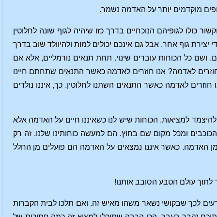
גופים מוקדמים יותר על האדמה נשמר.
 כולו לגופיהם הנוכחיים בדרך כזו שיהיה לגוף שונה לחלוטין
 יצירת גוף אחר. אבל גם אינכם יכולים למות ולהיוולד שוב בדרך
ים. ושם כל הכוחות עוברים שינוי. תחת תנאים נורמליים, אלא אם
 חוזרים לאדמה? אנו חוזרים לאדמה כאשר התנאים שתחתם חיינו
ו חוזרים לאדמה כאשר התנאים השתנו לחלוטין. כך, איננו נולדים
להיצמד למציאות. הכוחות שיש לנו כשאיננו חיים על האדמה אלא
וכבים ומכל מקום שם בחוץ. הם למעשה כוחותינו שלנו. זה רק
מן האדמה. כאשר איננו נמצאים על האדמה הם פועלים מן החלל
ר לתוך עולם הטבע הסובב אותנו!
עים לכך שבקושי נשאר משהו מאיש זה. ואם תלכו לבית הקברות
יכם נקבר בעבר, הכי הרבה שתוכלו למצוא זה כמה חתיכות של