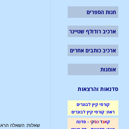
חנות הספרים
ארכיב רודולף שטיינר
ארכיב כותבים אחרים
אומנות
סדנאות והרצאות
קורסי קיץ לבוגרים
ראה: קורסי קיץ לבוגרים
ק
א
נ
ד
י
נ
ס
ק
י
- סדנה
שאלות: השאלה הראשו
ראה: סדנאות - חד פעמי