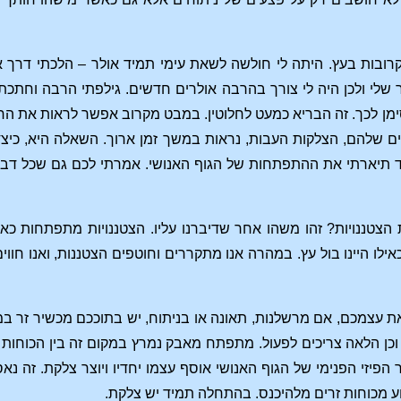
קרובות בעץ. היתה לי חולשה לשאת עימי תמיד אולר – הלכתי דרך 
שלי ולכן היה לי צורך בהרבה אולרים חדשים. גילפתי הרבה וחתכת
מן לכך. זה הבריא כמעט לחלוטין. במבט מקרוב אפשר לראות את החת
ם שלהם, הצלקות העבות, נראות במשך זמן ארוך. השאלה היא, כי
צד תיארתי את ההתפתחות של הגוף האנושי. אמרתי לכם גם שכל דבר 
צטננויות? זהו משהו אחר שדיברנו עליו. הצטננויות מתפתחות כאשר 
ילו היינו בול עץ. במהרה אנו מתקררים וחוטפים הצטננות, ואנו חוו
עצמכם, אם מרשלנות, תאונה או בניתוח, יש בתוככם מכשיר זר במק
וכן הלאה צריכים לפעול. מתפתח מאבק נמרץ במקום זה בין הכוחות
הפיזי הפנימי של הגוף האנושי אוסף עצמו יחדיו ויוצר צלקת. זה נא
נוע מכוחות זרים מלהיכנס. בהתחלה תמיד יש צלקת.