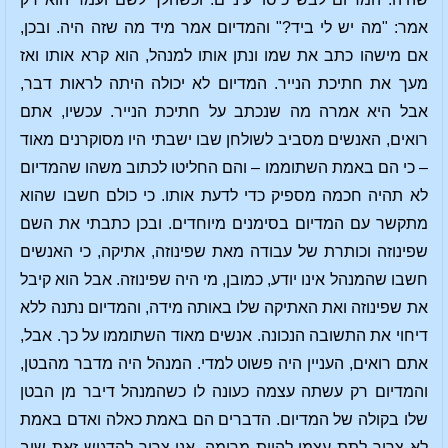
אמר: "מה יש לי ביד?" והמדיום אמר מיד מה שזה היה. ובכן,
אם מישהו כתב את שמו ונתן אותו למנהל, הוא קרא אותו ואז
מעך את חתיכת הנייר. המדיום לא יכולה היתה לראות דבר,
אבל היא אמרה מה שנכתב על חתיכת הנייר. עכשיו, אתם
רואים, האנשים מסביב לשולחן שבו ישבתי היו מסוקרנים מאוד
– כי הם באמת השתוממו – והם החליטו לכתוב משהו שהמדיום
לא תהיה חכמה מספיק כדי לדעת אותו. כי כולם חשבו שהוא
מתקשר עם המדיום בסימנים מיוחדים. ובכן כתבתי את השם
שפינוזה וכותרת של עבודה מאת שפינוזה, אתיקה, כי האנשים
חשבו שהמנהל אינו יודע, כמובן, מי היה שפינוזה. אבל הוא קיבל
את שפינוזה ואת האתיקה שלו באותה מידה, והמדיום נתנה ללא
דיחוי את התשובה הנכונה. אנשים מאוד השתוממו על כך. אבל,
אתם רואים, העניין היה פשוט למדי. המנהל היה מדבר מהבטן,
והמדיום רק עשתה עצמה כעונה לו כשהמנהל דיבר מן הבטן
שלו בקולה של המדיום. הדברים הם באמת כאלה ואדם באמת
לא צריך לתת עצמו להיות מרומה. אני צריך להדגיש זאת שוב