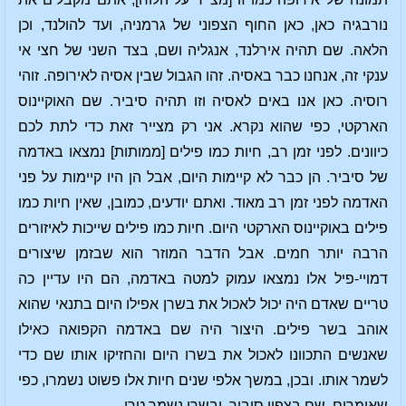
נורבגיה כאן, כאן החוף הצפוני של גרמניה, ועד להולנד, וכן
הלאה. שם תהיה אירלנד, אנגליה ושם, בצד השני של חצי אי
ענקי זה, אנחנו כבר באסיה. זהו הגבול שבין אסיה לאירופה. זוהי
רוסיה. כאן אנו באים לאסיה וזו תהיה סיביר. שם האוקיינוס
הארקטי, כפי שהוא נקרא. אני רק מצייר זאת כדי לתת לכם
כיוונים. לפני זמן רב, חיות כמו פילים [ממותות] נמצאו באדמה
של סיביר. הן כבר לא קיימות היום, אבל הן היו קיימות על פני
האדמה לפני זמן רב מאוד. ואתם יודעים, כמובן, שאין חיות כמו
פילים באוקיינוס הארקטי היום. חיות כמו פילים שייכות לאיזורים
הרבה יותר חמים. אבל הדבר המוזר הוא שבזמן שיצורים
דמויי-פיל אלו נמצאו עמוק למטה באדמה, הם היו עדיין כה
טריים שאדם היה יכול לאכול את בשרן אפילו היום בתנאי שהוא
אוהב בשר פילים. היצור היה שם באדמה הקפואה כאילו
שאנשים התכוונו לאכול את בשרו היום והחזיקו אותו שם כדי
לשמר אותו. ובכן, במשך אלפי שנים חיות אלו פשוט נשמרו, כפי
שאומרים, שם בצפון סיביר, ובשרן נשמר טרי.