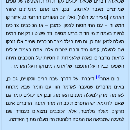
שכאלה? דברים שכאלה יכולים לקרות תחת השפעה של גופים
שמיימיים מעבר לאדמה. ובכן, אם אתם מדמיינים שזוהי
האדמה [מצייר על הלוח], ואלו הם האזורים הדרומיים, איזור קו
המשווה – עם התייחסות לצפון, כמובן – אז הכוכבים צריכים
להיות בעמדות מיוחדות ברגע מסוים, וזה פשוט זורק את המים
מעלה לכאן. אם כן, זה היה בגלל מצב הכוכבים שמים אלו נזרקו
שם למעלה, קפאו מיד וקברו יצורים אלה. אתם באמת יכולים
לראות מדברים כאלה שלעמדות היחסיות של הכוכבים היתה
השפעה כבירה על התפוצה של אדמה מים וקרח על האדמה.
[1]
ביום אחר
דיברתי על הדרך שבה הרים וולקניים, גם כן,
באים מדברים שמעבר לאדמה הזו, עם חומר שבא מתחת
לאדמה ונזרק למעלה מפנים האדמה. ובכן אנו יכולים לומר גם
שאם, לדוגמא, יש התפרצות כבירה מהר אתנה, הדברים אינם
נזרקים מעלה מלמטה, אלא הכוכבים נמצאים בעמדה שם
למעלה שמביאה את המסה הלוהטת הזו מעלה מתוך האדמה.