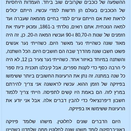
ההשפעה של כוכבים שקרובים שוב ביחד. העמדות היחסיות
של הכוכבים בעולם הן חדשות למדי עכשיו. הייתם יכולים
לראות זאת אם הייתם ערים למדי בחיים מהמאה שעברה ועד
למאה הנוכחית. אתם רואים, נולדתי ב-1861, ומכאן ידעתי את
הזמנים של שנות ה-80,70 ו-90 ועכשיו המאה ה-20. כן, זה היה
מאוד שונה כשהייתי נער מאשר היום. כשהייתי נער אנשים
פשוט חשבו שונה מהדרך שבה הם חושבים היום. הכל השתנה,
והשתנה במיוחד באיזור אחד. כשהייתי נער צעיר בן 12, לא היה
לי הרבה כסף כדי לקנות ספרים, אבל קיבלנו תוכנית בית ספר
כל שנה במתנה. זה נתן את הרעיונות החשובים ביותר ששימשו
בפיזיקה של הזמן ההוא. עכשיו לראשונה אני צריך להירתם
במרץ לזה. הם באמת היו קשים לתפיסה. הייתי צריך ללמוד
חשבון דיפרנציאלי כדי להבין דברים אלה. אבל אני יודע את
הרעיונות ששימשו אז בפיזיקה.
היום הדברים שונים לחלוטין. מישהו שלומד פיזיקה
באוניברסיטה לומד משהו שונה לחלוטין ממה שלמדנו כשהיינו