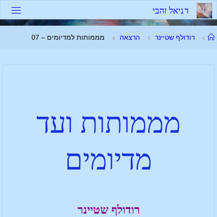
ד
נ
י
א
ל
ז
ה
ב
י
רודולף שטיינר
הרצאה
מממותות למדיומים – 07
מממותות ועד
מדיומים
רודולף שטיינר