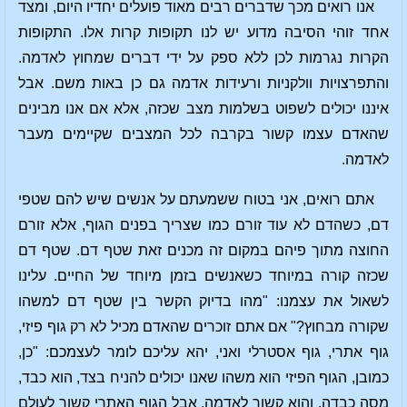
אנו רואים מכך שדברים רבים מאוד פועלים יחדיו היום, ומצד
אחד זוהי הסיבה מדוע יש לנו תקופות קרות אלו. התקופות
הקרות נגרמות לכן ללא ספק על ידי דברים שמחוץ לאדמה.
והתפרצויות וולקניות ורעידות אדמה גם כן באות משם. אבל
איננו יכולים לשפוט בשלמות מצב שכזה, אלא אם אנו מבינים
שהאדם עצמו קשור בקרבה לכל המצבים שקיימים מעבר
לאדמה.
אתם רואים, אני בטוח ששמעתם על אנשים שיש להם שטפי
דם, כשהדם לא עוד זורם כמו שצריך בפנים הגוף, אלא זורם
החוצה מתוך פיהם במקום זה מכנים זאת שטף דם. שטף דם
שכזה קורה במיוחד כשאנשים בזמן מיוחד של החיים. עלינו
לשאול את עצמנו: "מהו בדיוק הקשר בין שטף דם למשהו
שקורה מבחוץ?" אם אתם זוכרים שהאדם מכיל לא רק גוף פיזי,
גוף אתרי, גוף אסטרלי ואני, יהא עליכם לומר לעצמכם: "כן,
כמובן, הגוף הפיזי הוא משהו שאנו יכולים להניח בצד, הוא כבד,
מסה כבדה, והוא קשור לאדמה. אבל הגוף האתרי קשור לעולם