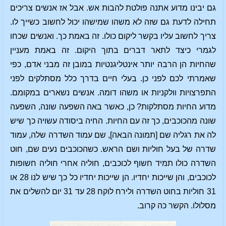
גם יבינו מדוע אתנה פולטת להבות אש. אבל אז אנשים צריכים
תחילה לדעת גם שזה לא משהו שמישהו יכול לחשוב כשייך לו.
צריך לחשוב עליו בקשר ליקום כולו. זה באמת כך. ואנשים שכחו
לגמרי כיצד לתאר דברים בתוך היקום. זה באמת מעניין
שהחיות הן הרבה יותר אינטליגנטיות במובן זה מבני אדם, כפי
שאמרתי לכם לפני כן. בעלי חיים בדרך כלל מסתלקים לפני
התפרצויות וולקניות או משהו דומה. אנשים נשארים במקומם.
מדוע החיות מסתלקות? כן, כאשר באה השפעה שונה, השפעה
שונה מהכוכבים, כך זה עם החיות. החיה ביסודה עשויה כך שיש
לה את רגליה שם [תמונה הבאה], שם עמוד השדרה שלה, עמוד
שדרה של בעל חוליות ושם הראש. כשהכוכבים נעים שם, חוט
השדרה כולו תמיד חשוף לכוכבים, חוליה אחרי חוליה חשופות
לכוכבים, והן שייכות יחדיו. הן שייכות יחדיו כל כך שיש לנו 28 או
31 חוליות בחוט השדרה ולירח לוקח 28 עד 31 יום להשלים את
מסלולו. הקשר כה קרוב.