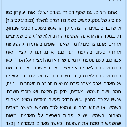
אתם רואים, עם שטף דם זה באדם יש לנו אותו עיקרון כמו
עם סוג של עסק, למשל, כשמים זורמים למעלה [מצביע לסיביר]
או שדברים באים החוצה מתוך הר געש בעולם הטבעי שבחוץ.
רק במקרה זה זו אינה השפעת הירח, אלא של גופים שמיימיים
אחרים. אתם צריכים לדמיין שאנו חשופים בהתמדה להשפעות
אחרות פשוט בהתפתחותנו כבני אדם. תנו לי לצייר זאת
עבורכם. פעם נוספת תדמיינו שזו האדמה [מצייר על הלוח]. כאן
הירח נע סביב לאדמה. אני אצייר זאת כפי שזה נראה. ובכן שם
הירח נע סביב לאדמה, ובתחילה היתה לו השפעה רבת עוצמה
על האדם. אבל מעבר לירח נמצאים הכוכבים האחרים – נוגה,
חמה, ושם השמש, מאדים, צדק וכן הלאה, ואז כוכבי השבת.
עכשיו עליכם להבין שיש הבדל כאשר מאדים נמצא מאחורי
השמש, או שהוא כבר זז ונמצא לצד השמש. כאשר מאדים
מאחורי השמש, יש לו פחות השפעה על האדמה, משום
שהשמש חוסמת את השפעתו. כאשר מאדים בעמדה זו [בצד