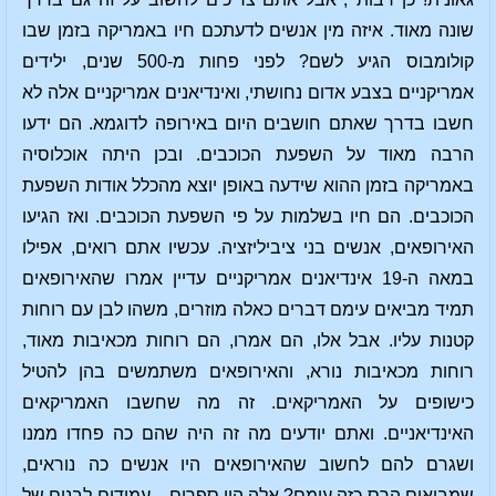
שונה מאוד. איזה מין אנשים לדעתכם חיו באמריקה בזמן שבו
קולומבוס הגיע לשם? לפני פחות מ-500 שנים, ילידים
אמריקניים בצבע אדום נחושתי, ואינדיאנים אמריקניים אלה לא
חשבו בדרך שאתם חושבים היום באירופה לדוגמא. הם ידעו
הרבה מאוד על השפעת הכוכבים. ובכן היתה אוכלוסיה
באמריקה בזמן ההוא שידעה באופן יוצא מהכלל אודות השפעת
הכוכבים. הם חיו בשלמות על פי השפעת הכוכבים. ואז הגיעו
האירופאים, אנשים בני ציביליזציה. עכשיו אתם רואים, אפילו
במאה ה-19 אינדיאנים אמריקניים עדיין אמרו שהאירופאים
תמיד מביאים עימם דברים כאלה מוזרים, משהו לבן עם רוחות
קטנות עליו. אבל אלו, הם אמרו, הם רוחות מכאיבות מאוד,
רוחות מכאיבות נורא, והאירופאים משתמשים בהן להטיל
כישופים על האמריקאים. זה מה שחשבו האמריקאים
האינדיאניים. ואתם יודעים מה זה היה שהם כה פחדו ממנו
ושגרם להם לחשוב שהאירופאים היו אנשים כה נוראים,
שמביאים הרס כזה עימם? אלה היו ספרים – עמודים לבנים של