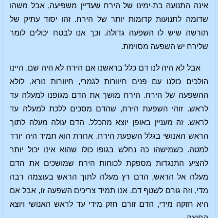
אינה התנועה בת-ימינו של הירח שעדיין משפיעה, אבל משהו
שדומה לתנועות קדומות יותר של הירח. זהו יסוד עתיק של
תורשה שיש לו השפעה גדולה. וכך אנו לבטח יכולים לומר
שלירח יש השפעה מסוימת.
אבל לא היה לנו דם כלל בראשנו אם הירח לא היה שם. היינו
הולכים כולנו עם פנים חיוורות לגמרי, חיוורות נורא, לולא
ההשפעה של הירח. הירח מושך את הדם מגופנו למעלה עד
לראש. זוהי השפעת הירח, שהדם מסכים ללכת למעלה עד
לראש. זה מעניין באופן יוצא מהכלל. הדם עולה מעלה לתוך
הראש האנושי בגלל השפעת הירח. אחרת הוא תמיד היה יורד
למטה. כשמישהו כה נחלש בגופו כולו שהוא אינו יכול יותר
להציע התנגדות מספקת לכוחות הירח שמושכים את הדם
מעלה אל הראש, הדם רץ מעלה לתוך הראש בעוצמה רבה
מדי, וזה גורם לשטף דם. אנו תמיד צריכים השפעה זו, אבל אם
היא חזקה מידי, הדם זורם חזק מידי עד לראש האנושי ויוצא
החוצה.