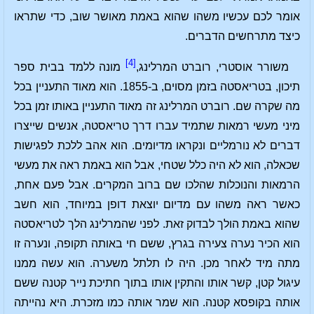
אומר לכם עכשיו משהו שהוא באמת מאושר שוב, כדי שתראו
כיצד מתרחשים הדברים.
[4]
משורר אוסטרי, רוברט המרלינג,
מונה ללמד בבית ספר
תיכון, בטריאסטה בזמן מסוים, ב-1855. הוא מאוד התעניין בכל
מה שקרה שם. רוברט המרלינג זה מאוד התעניין באותו זמן בכל
מיני מעשי רמאות שתמיד עברו דרך טריאסטה, אנשים שייצרו
דברים לא נורמליים ונקראו מדיומים. הוא אהב ללכת לפגישות
שכאלה, הוא לא היה כלל שטחי, אבל הוא באמת ראה את מעשי
הרמאות והנוכלות שהלכו שם ברוב המקרים. אבל פעם אחת,
כאשר ראה משהו עם מדיום יוצאת דופן במיוחד, הוא חשב
שהוא באמת הולך לבדוק זאת. לפני שהמרלינג הלך לטריאסטה
הוא הכיר נערה צעירה בגרץ, ששם חי באותה תקופה, ונערה זו
מתה מיד לאחר מכן. היה לו תלתל משערה. הוא עשה ממנו
עיגול קטן, קשר אותו והתקין אותו בתוך חתיכת נייר קטנה ששם
אותה בקופסא קטנה. הוא שמר אותה כמו מזכרת. היא נהייתה