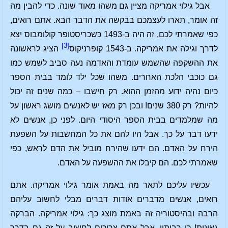
אבל גילוי אמריקה מציין גם משהו מאוד שונה. כדי להבין מה
זה אומר, תארו לעצמכם בבקשה את הדבר הבא. אתם רואים,
כפי שאמרתי לכם, זה היה ב-1493 כשכריסטופר קולומבוס יצא
[3]
לדרך וגילה את אמריקה. ב-1543 קופרניקוס
הציג לראשונה
את ההשקפה שהשמש עומדת והאדמה נעה סביב לשמש כמו
גם כוכבי הלכת האחרים. משהו שכל ילד לומד בבית הספר
כיום נהיה ידוע מהזמן ההוא. רק חישבו – כמה שנים זה יכול
להיות? רק 380 שנים! ובכן רק מאז יש לאנשים מושג ראשון על
מה שמלמדים בבית הספר היסודי היום. לפני כן, אנשים לא
ידעו דבר על כך. אבל היו להם את כל המחשבות על השפעת
הירח על האדם. הם ידעו שהירח מוביל את הדם לראש, כפי
שאמרתי לכם. הם קיבלו את ההשפעה על האדם.
עכשיו עליכם לתאר מה באמת אומר גילוי אמריקה. אתם
רואים, אנשים מדברים אודות דברים מבלי לחשוב עליהם
הרבה ובהיסטוריה זה באמת מוצג כך: גילוי אמריקה. הברקה
גאונית! כן רבותיי, אבל אתם צריכים לחשוב על זה גם בדרך