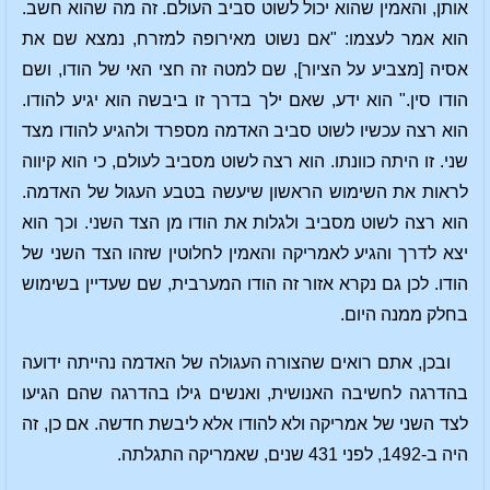
אותן, והאמין שהוא יכול לשוט סביב העולם. זה מה שהוא חשב.
הוא אמר לעצמו: "אם נשוט מאירופה למזרח, נמצא שם את
אסיה [מצביע על הציור], שם למטה זה חצי האי של הודו, ושם
הודו סין." הוא ידע, שאם ילך בדרך זו ביבשה הוא יגיע להודו.
הוא רצה עכשיו לשוט סביב האדמה מספרד ולהגיע להודו מצד
שני. זו היתה כוונתו. הוא רצה לשוט מסביב לעולם, כי הוא קיווה
לראות את השימוש הראשון שיעשה בטבע העגול של האדמה.
הוא רצה לשוט מסביב ולגלות את הודו מן הצד השני. וכך הוא
יצא לדרך והגיע לאמריקה והאמין לחלוטין שזהו הצד השני של
הודו. לכן גם נקרא אזור זה הודו המערבית, שם שעדיין בשימוש
בחלק ממנה היום.
ובכן, אתם רואים שהצורה העגולה של האדמה נהייתה ידועה
בהדרגה לחשיבה האנושית, ואנשים גילו בהדרגה שהם הגיעו
לצד השני של אמריקה ולא להודו אלא ליבשת חדשה. אם כן, זה
היה ב-1492, לפני 431 שנים, שאמריקה התגלתה.