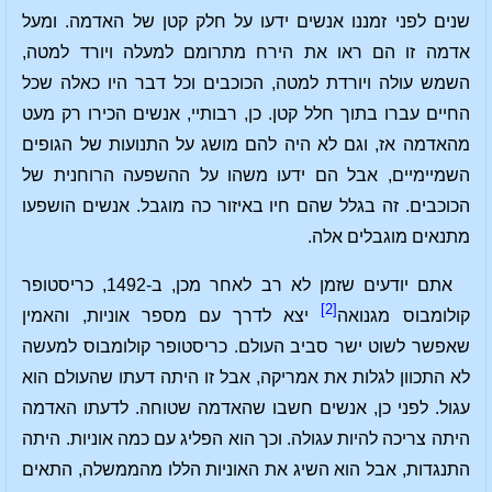
שנים לפני זמננו אנשים ידעו על חלק קטן של האדמה. ומעל
אדמה זו הם ראו את הירח מתרומם למעלה ויורד למטה,
השמש עולה ויורדת למטה, הכוכבים וכל דבר היו כאלה שכל
החיים עברו בתוך חלל קטן. כן, רבותיי, אנשים הכירו רק מעט
מהאדמה אז, וגם לא היה להם מושג על התנועות של הגופים
השמיימיים, אבל הם ידעו משהו על ההשפעה הרוחנית של
הכוכבים. זה בגלל שהם חיו באיזור כה מוגבל. אנשים הושפעו
מתנאים מוגבלים אלה.
אתם יודעים שזמן לא רב לאחר מכן, ב-1492, כריסטופר
[2]
קולומבוס מגנואה
יצא לדרך עם מספר אוניות, והאמין
שאפשר לשוט ישר סביב העולם. כריסטופר קולומבוס למעשה
לא התכוון לגלות את אמריקה, אבל זו היתה דעתו שהעולם הוא
עגול. לפני כן, אנשים חשבו שהאדמה שטוחה. לדעתו האדמה
היתה צריכה להיות עגולה. וכך הוא הפליג עם כמה אוניות. היתה
התנגדות, אבל הוא השיג את האוניות הללו מהממשלה, התאים