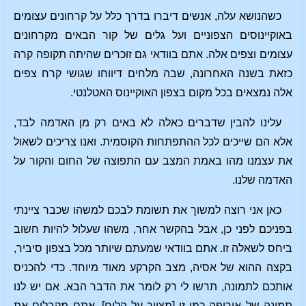
כשהנושא עלה, אנשים דיברו בדרך כלל על קרחונים עצומים
באוקיינוסים הצפוניים ועל גלים של קור הבאים מקרחונים
עצומים וצפים אלה. אתם בוודאי גם זוכרים שהיתה תקופה קרה
כזאת בשנה האחרונה, שבה מלחים דיווחו שגושי קרח צפים
אלה נמצאים בכל מקום בצפון האוקיינוס האטלנטי.
עלינו להבין שדברים כאלה לא באים רק מן האדמה לבד,
אלא הם שייכים לכל ההתפתחות הקוסמית. ואנו צריכים לשאול
את עצמנו מהו באמת המצב עם התפוצה של החום והקור על
האדמה שלנו.
כאן אני רוצה למשוך את תשומת לבכם למשהו שכבר ציינתי
בפניכם לפני כן, אבל בהקשר אחר, משהו שעלול להיות חשוב
ביחס לשאלה זו. אתם בוודאי שמעתם שיותר מכל בצפון סיביר,
בקצה ההוא של אסיה, מצב הקרקע מאוד מיוחד. כדי להכניס
אותכם לתמונה, תרשו לי רק לומר את הדבר הבא. אם יש לנו
תמונה של אירופה כמו זו [מצייר על הלוח], אתם מקבלים את