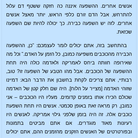
אנשים אחרים. ההשפעה איננה כה חזקה ששטף דם עלול
להתרחש, אבל הדם זורם כלפי הראש, יותר מאצל אנשים
אחרים. לזה יש השפעה כבירה. כך יכולה להיות שם השפעה
שכזאת.
בהתחשב בזה, אתם יכולים לומר לעצמכם: "כן, ההשפעה
הכבירה מהכוכבים משפיעה כמובן, כל הזמן על האדם." וכל מה
שאירופה חוותה ביחס לאמריקה ולאדמה כולה היה תחת
ההשפעה של הכוכבים. אבל מהו הטבע של השפעה זו? טוב,
רבותיי, אתם צריכים לקחת בחשבון את הדבר הבא: דמיינו
שזוהי האדמה [מצייר על הלוח]. היה שם חלק קטן של האדמה
שכולם הכירו אותו בזמנים קדומים. מעליו היו הכוכבים – אני
כמובן, רק מראה זאת באופן סכמטי. אנשים היו תחת השפעת
כוכבים אלה. זה היה בזמן שלפני גילוי אמריקה. לאנשים היו
רעיונות מאוד מוגדרים. אם אתם מביטים בתמונות
ובפורטרטים של האנשים הזקנים מהזמנים ההם, אתם יכולים