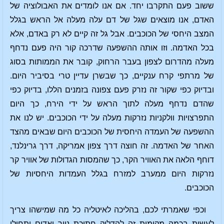
ששוב פעם התקרבו יחד. אם אנו לומדים את האבולוציה של
האדם, אנו מוצאים שגל של דם עלה מעלה אל הראש בגלל
המצב היחסי של הכוכבים. אבל גל זה קיים לא רק באדם, אלא
בכל האדמה. וזו אותה ההשפעה שדרכה קור היה פעם נדחף
מעלה מהדרום לצפון בעבר הרחוק, קובר את הממותות בסוג
של מרתפי קרח ענקיים, כך שבשרן עדיין טרי בסיביר היום.
ובדיוק כפי שקור זה נזרק פעם צפונה בזמנים הללו, בדיוק כפי
שהדם נדחף מעלה לתוך הראש על ידי הירח, כך היום
התפרצויות וולקניות נזרקות מעלה על ידי הכוכבים. יש לנו את
ההשפעה של העמדה היחסית של הכוכבים היום שבאים מהצד
האחר של האדמה. זה חוצה דרך צפון אמריקה, דרך גרינלנד,
דוחף הלאה את האוויר הקר, כך שהמסות הגדולות של אוויר קר
נזרקות היום ממערב למזרח בגלל העמדות היחסיות של
הכוכבים.
וכפי שאמרתי לכם, בהליכה לאיטליה כל מה שמישהו צריך
לעשות בכמה מקומות זה להדליק חתיכת נייר ואדים יתחילו