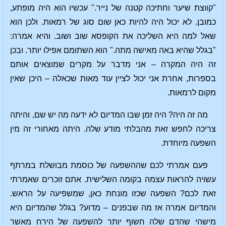
"קווצת שיער וחתיכה קטנה של נייר." עכשיו הוא היה מופתע,
כמובן. לא יכול היה להיות כאן שום סוג של רמאות. ולכן הוא
שאל למה היא השליכה את הקופסא שוב ושוב. והיא אמרה:
"בגלל שהיא באה מאישה מתה." הוא השתומם אפילו יותר. ובכן
זה היה המקרה – אני מדבר על מקרים שמוצאים אותם
בספרות, אחרת אני יכול לציין עוד מאות שכאלה – היכן שאין
מקום לרמאות.
מה זה היה? היה זמן שבו המדיום לא ידעה מה יש שם, והיתה
צריכה לחפש זאת מהבלתי מודע שלה. היתה מאחורי זה מין
השפעה מיוחדת.
פעם אמרתי לכם שההשפעה של כוסמת מבושלת במרתף
עשויה להראות עצמה בקומה השלישית. אתם זוכרים שאמרתי
זאת לכם? השפעה שכזו מונחת כאן, שמשפיעה על הראש.
והמדיום אמרה אז מה שבפנים – מדוע? בגלל שהמדיום היא
מישהי שהדם שלה חשוף יותר להשפעה של הירח מאשר