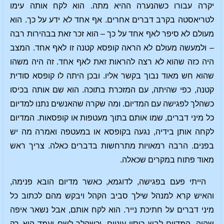
יקרה עבורו כשהנערה ההיא מתה. הוא לקח אותה עימו
לטריאסטה בקרב דברים אחרים. אף אחד לא ידע על כך. הוא
מעולם לא סיפר לאף אחד על כך – הוא זכר זאת בבהירות רבה
– ולמעשה מעולם לא הראה קופסא קטנה זו לאף אחד. המצב
היה כזה שהוא לא רצה להראות זאת לאף אחד. זה היה משהו
שהוא חש מאוד נבוך בקשר אליו. ובכן היתה לו קופסא סודית
קטנה, כפי שהיתה, עם המזכרת בתוכה. הוא שם אותה בכיסו
כשהלך לפגישה עם המדיום. ומה שקרה שהאנשים נתנו למדיום
כל מיני דברים, שמו אותם בתוך מעטפות או קופסאות. המדיום
לקחה אותן בידיה, נגעה בקופסא או במעטפה ואמרה מה יש
בפנים. הרבה רמאויות מתרחשות בדברים כאלה. צריך ראש
מאוד פתוח במקרים שכאלה.
הייתי פעם בפגישה, לדוגמא, כאשר מדיום הובא פנימה,
והאיש קרא למנהל שילך סביב הקהל ויבקש מהם לכתוב כל
מיני דברים על חתיכת נייר. הוא לקח אותם, אבל נשאר איפה
שהיה. המדיום לבש כיסוי עיניים. וכשהלך לשם ועמד הוא רק