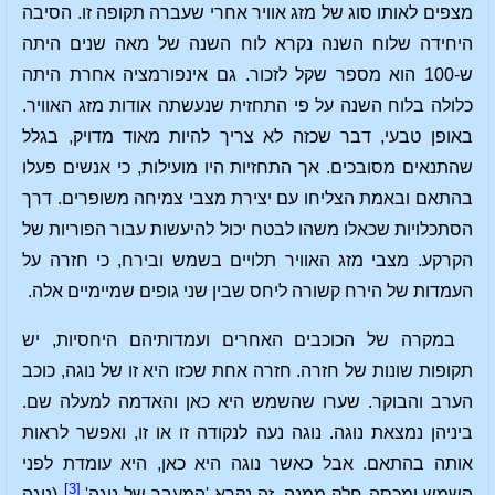
מצפים לאותו סוג של מזג אוויר אחרי שעברה תקופה זו. הסיבה
היחידה שלוח השנה נקרא לוח השנה של מאה שנים היתה
ש-100 הוא מספר שקל לזכור. גם אינפורמציה אחרת היתה
כלולה בלוח השנה על פי התחזית שנעשתה אודות מזג האוויר.
באופן טבעי, דבר שכזה לא צריך להיות מאוד מדויק, בגלל
שהתנאים מסובכים. אך התחזיות היו מועילות, כי אנשים פעלו
בהתאם ובאמת הצליחו עם יצירת מצבי צמיחה משופרים. דרך
הסתכלויות שכאלו משהו לבטח יכול להיעשות עבור הפוריות של
הקרקע. מצבי מזג האוויר תלויים בשמש ובירח, כי חזרה על
העמדות של הירח קשורה ליחס שבין שני גופים שמיימיים אלה.
במקרה של הכוכבים האחרים ועמדותיהם היחסיות, יש
תקופות שונות של חזרה. חזרה אחת שכזו היא זו של נוגה, כוכב
הערב והבוקר. שערו שהשמש היא כאן והאדמה למעלה שם.
ביניהן נמצאת נוגה. נוגה נעה לנקודה זו או זו, ואפשר לראות
אותה בהתאם. אבל כאשר נוגה היא כאן, היא עומדת לפני
[3]
השמש ומכסה חלק ממנה. זה נקרא 'המעבר של נוגה'.
(נוגה