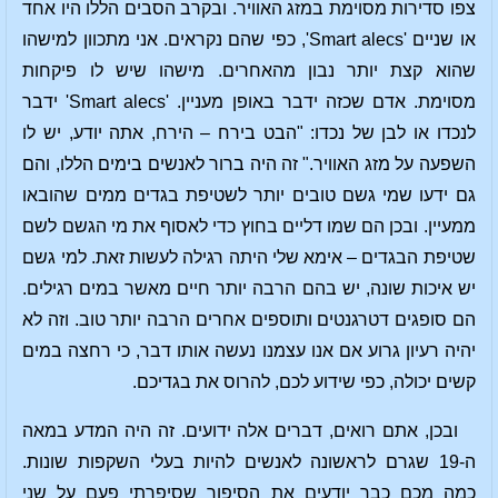
צפו סדירות מסוימת במזג האוויר. ובקרב הסבים הללו היו אחד
או שניים 'Smart alecs', כפי שהם נקראים. אני מתכוון למישהו
שהוא קצת יותר נבון מהאחרים. מישהו שיש לו פיקחות
מסוימת. אדם שכזה ידבר באופן מעניין. 'Smart alecs' ידבר
לנכדו או לבן של נכדו: "הבט בירח – הירח, אתה יודע, יש לו
השפעה על מזג האוויר." זה היה ברור לאנשים בימים הללו, והם
גם ידעו שמי גשם טובים יותר לשטיפת בגדים ממים שהובאו
ממעיין. ובכן הם שמו דליים בחוץ כדי לאסוף את מי הגשם לשם
שטיפת הבגדים – אימא שלי היתה רגילה לעשות זאת. למי גשם
יש איכות שונה, יש בהם הרבה יותר חיים מאשר במים רגילים.
הם סופגים דטרגנטים ותוספים אחרים הרבה יותר טוב. וזה לא
יהיה רעיון גרוע אם אנו עצמנו נעשה אותו דבר, כי רחצה במים
קשים יכולה, כפי שידוע לכם, להרוס את בגדיכם.
ובכן, אתם רואים, דברים אלה ידועים. זה היה המדע במאה
ה-19 שגרם לראשונה לאנשים להיות בעלי השקפות שונות.
כמה מכם כבר יודעים את הסיפור שסיפרתי פעם על שני