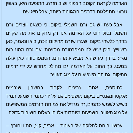
האדמה לקראת הקוטב הצפוני ושוב חזרה. התופעה היא, באופן
טבעי, התפלגות בדרכים המגוונות ביותר, אבל היא שם.
אבל כעת יש גם זרם חשמלי ביקום. כי כשאנו יוצרים זרם
חשמלי נטול חוט על האדמה אנו רק מחקים את מה שקיים
בדרך כלשהי ביקום. שערו שזרם מהיקום נוכח, בואו ונאמר, כאן
בשווייץ, היכן שיש לנו טמפרטורה מסוימת. אם זרם מסוג כזה
מגיע בדרך כזו שהוא מביא עימו חום, הטמפרטורה כאן עולה
במעט. כך החום על האדמה גם מחולק מחדש על ידי זרמים
מהיקום. גם הם משפיעים על מזג האוויר.
כתוספת, אתם צריכים לקחת בחשבון שזרמים
אלקטרומגנטיים ביקום מושפעים גם על ידי כתמי השמש. תמיד
כשיש לשמש כתמים, זה מגדיל את צמיחת הזרמים המשפיעים
על מזג האוויר. השפעות מיוחדות אלו הן בעלות חשיבות גדולה.
עכשיו ביחס לחלוקה של העונות – אביב, קיץ, סתיו וחורף –