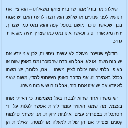
שאלה: מר בורל אמר שחבריו צחקו משאלתו – הוא ציין את
הנושא לפני שנתיים או שלוש. הוא רוצה לדעת האם יש אמת
בכך שכאשר סוכר מושם בספל קפה והוא נמס כמו שצריך,
יהיה מזג אוויר יפה, וכאשר אינו נמס כמו שצריך יהיה מזג אוויר
גרוע.
רודולף שטיינר: מעולם לא עשיתי ניסוי זה, לכן איני יודע אם
יש בזה משהו או לא. אבל העובדה שהסוכר נמס באופן שווה או
באופן בלתי שווה יכולה לציין משהו – אם, כלומר, יש משהו
בכלל באמירה זו. אני מדבר באופן היפותטי למדי, משום שאני
לא יודע אם יש איזו אמת בזה, אבל נניח שיש בזה משהו.
יש משהו אחר שהוא לבטח בעל משמעות, כי ראיתי אותו
בעצמי. מה שמזג האוויר עומד להיות אפשר לגלות על ידי
הסתכלות בצפרדע עצים, אילניות ירוקות. אני עשיתי סולמות
קטנים וצפיתי אם הן עולות למעלה או למטה. האילניות הן