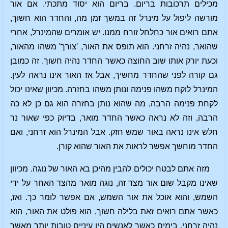
מכילים תרכובות בריום. בריום הוא יסוד מתכתי. אם אור
מורשה ליפול על מינרל זה במשך זמן מה, והחדר הוא חשוך,
אתם רואים אור כחלחל זורח ממנו. יש אומרים שהמינרל, אחרי
שהואר, נהיה זרחני. הוא תופס את האור, 'צורך' משהו מהאור,
וכעת יורק אותו שוב החוצה כאשר החדר נהיה חשוך. זה כמובן
גם קורה לפני שהחדר מחשיך, אבל אז האור אינו נראה לעין.
המינרל לוקח משהו פנימה ונותן משהו בחזרה. מכיוון שאינו יכול
לקחת פנימה הרבה, מה שהוא נותן בחזרה הוא גם כן לא כה
הרבה, וזה לא נראה כאשר החדר מואר, בדיוק כפי שאור נר
חלש אינו נראה באור שמש חזק. אבל המינרל הוא זרחני, ואם
החדר מוחשך אפשר לראות את האור שהוא קורן.
מזה אתם לבטח יכולים להבין מהיכן בא האור של נוגה. מכיוון
שאינו מקבל שום אור מצד זה, נוגה מואר מהצד האחר על ידי
השמש, והוא אוכל את אור השמש, אם אפשר לומר כך. ואז,
כאשר אתם רואים זאת בלילה חשוך, הוא פולט את האור, הוא
נהיה זרחני. בימים כאשר לאנשים היו עיניים טובות יותר מאשר