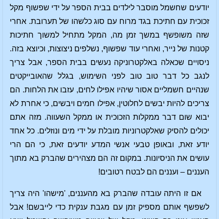
יודעים שחשמל מוסבר לילדים בבית הספר על ידי שפשוף מקל
זכוכית עם חתיכת בגד מרוח עם סוג כלשהו של תערובת. אחרי
שזה משופשף במשך זמן מה, המקל מתחיל למשוך חתיכות
קטנות של נייר, ואחרי עוד שפשוף, נשלפים ניצוצות, וכיוצא בזה.
ניסויים שכאלה באלקטרוניקה נעשים בבית הספר, אבל צריך
לנגב כל דבר טוב טוב לפני השימוש, בגלל שהאובייקטים
שנהיים חשמליים אסור שיהיו אפילו לחים, עזבו את הלחות. הם
צריכים להיות יבשים לחלוטין, אפילו חמים ויבשים, כי אחרת לא
יבוא שום דבר ממקלות הזכוכית או ממקל השעווה. מזה אתם
יכולים להסיק שאלקטרוניות מובלת על ידי מים ונוזלים. כל אחד
יודע זאת, ובאופן טבעי אנשי המדע יודעים זאת, כי הם הרי
עושים את הניסיונות. במקום זה הם מצהירים שהברק בא מתוך
העננים – ועננים הם לבטח רטובים!
אם זו היתה עובדה שהברק בא מהעננים, 'מישהו' היה צריך
לשפשף אותם מספיק זמן עם מגבת ענקית כדי לייבשם! אבל