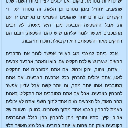
יש סדירות מסוימת ביקום. אנו יכולים לציין בלוח השנה שלנו
שהאביב יתחיל בזמן מסוים וכן הלאה. זה מסודר על ידי
הקשרים הברורים יותר שהגופים השמיימיים מקיימים זה עם
זה. אבל ההשפעה הנובעת מכך היא מעטה. לא רבים
מהכוכבים אפשר לומר עליהם שיש להם השפעה. רובם הם
רחוקים מאוד והשפעתם היא רק בעלת תוכן רוחי גבוה.
אבל ביחס למצבי מזג האוויר אפשר לומר את הדברים
הבאים: שערו שיש לכם תקליט עם, בואו ונאמר, ארבעה צבעים
– אדום, צהוב, ירוק וכחול. אם אתם מסובבים את התקליט
לאט, אתם יכולים להבחין בכל ארבעת הצבעים. אם אתם
מסובבים אותו יותר מהר, זה יותר קשה אבל עדיין אפשר
להבחין בצבעים. אבל אם אתם מסובבים את התקליט באמת
מהר מאוד, כל הצבעים נעים אחד לתוך השני ואתם לא יכולים
באמת להבחין בצבע אחד מתוך האחרים. כמו כן, העונות של
אביב, קיץ, סתיו וחורף ניתן להבחין בהן בגלל שהגורמים
הקובעים אותן הם פחות או יותר ברורים. אבל מזג האוויר תלוי