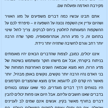
מקירבת האדמה ופועלות שם.
אתם תבינו עכשיו כמה דברים משפיעים על מזג האוויר
ושהיום עדיין אין השקפה נכונה על השפעה זו – סיפרתי לכם על
ההשקפות המעוותות לחלוטין ביחס לברקים. צריך לחול שינוי
בתחום זה, כי מדע הרוח, אנתרופוסופיה, סוקר שדה הרבה
יותר רחב וגורם לחשיבה שתהיה יותר ניידת.
איננו יכולים, כמובן, לצפות שהדברים הבאים יהיו מאומתים
בניתוח ביקורתי, אבל אם מישהו חוקר ומשתמש בשיטות של
מדע הרוח, הוא מוצא שבמאה השנים האחרונות המוחות של
בני האדם נהיו הרבה יותר נוקשים, נוקשים באופן מבהיל, יותר
מאשר היו קודם לכן. לדוגמא: אדם מוצא שהמצרים הקדמונים
היו בטוחים דרך דברים מוגדרים, כפי שאנו עצמנו בטוחים
בדברים שאנו חושבים עליהם. אבל היום אנו פחות יכולים להבין
דברים בחורף מאשר בקיץ. אנשים אינם שמים לב לעניינים
שכאלה. אם הם יסגלו עצמם לחוקים המושלים בעולם, הם