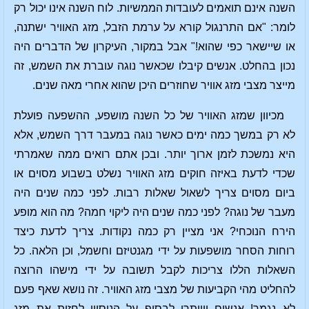
השנה אינם תואמים לעובדות הממשיות. לוח השנה אינו יכול רק
לומר: "אם התרנגול קורא על ערמת הזבל, מזג האוויר ישתנה,
או שיישאר כפי שהוא!" אבל במקור, העיקרון של הדברים היה
נכון בהחלט. אנשים קיבלו שכאשר נוגה עוברת את השמש, זה
מייצר מצבי מזג אוויר שחוזרים היכן שהוא אחרי מאה שנים.
מכיוון שמזג האוויר של כל השנה מושפע, ההשפעה פועלת
לא רק במשך כמה ימים כאשר נוגה במעבר דרך השמש, אלא
היא נמשכת לזמן ארוך יותר. ובכן אתם רואים ממה שאמרתי
שכדי לדעת באיזה חוקים מזג האוויר נשלט בשבוע מסוים או
ביום מסוים צריך לשאול שאלות רבות. לפני כמה שנים היה
מעבר של נוגה? לפני כמה שנים היה ליקוי חמה? מה הוא מופע
הירח הנוכחי? אני מציין רק כמה נקודות. צריך לדעת כיצד
רוחות הסחר מושפעות על ידי מגנטיזם וחשמל, וכן הלאה. כל
השאלות הללו צריכות לקבל תשובה על ידי מישהו הרוצה
להחליט מהי הקביעות של מצבי מזג האוויר. זה נושא שאף פעם
לא נגמר! אנשים ייוותרו לבסוף על הניסיון לחזות את מזג