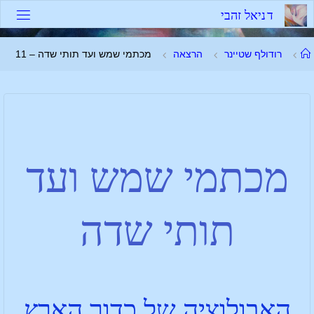
ד
נ
י
א
ל
ז
ה
ב
י
רודולף שטיינר
הרצאה
מכתמי שמש ועד תותי שדה – 11
מכתמי שמש ועד
תותי שדה
האבולוציה של כדור הארץ