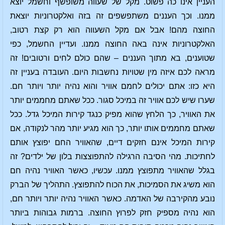
העניין אינו כה פשוט. מקל של שעווה משופשף וחשמל יוצא
ממנו. וכך העננים משתפשפים זה בזה ואלקטרוניות יוצאת
החוצה מהם! אבל אם מקל השעווה הוא רק קצת רטוב,
האלקטרוניות אינה באה החוצה ממנו. ועדיין החשמל, כפי
שטוענים, בא מתוך העננים – שהם כולם לחים ורטובים! זה
מראה לכם איזה מין שטויות נחשבות היום. העובדה בעניין זה
היא כזו: אתם יכולים לחמם אוויר והוא נהיה יותר ויותר חם.
שערו שיש לכם אוויר זה במיכל סגור. ככל שאתם מחממים יותר
את האוויר, כך הלחץ שהוא מפיק כנגד קירות המיכל גדל. ככל
שאתם מחממים אותו יותר, כך הוא מגיע יותר מהר לנקודה, אם
קירות המיכל אינם חזקים דיים, שהאוויר החם יפוצץ אותם
לחתיכות. מהי הסיבה הרגילה להתפוצצות בלון של ילדים? זה
בגלל שהאוויר מתפוצץ ממנו. עכשיו, כאשר האוויר נהיה חם
הוא משיג את הסמיכות, את הכוח להתפוצץ. התהליך של הברק
נובע מהקירבה של האדמה. כאשר האוויר נהיה יותר ויותר חם,
הוא נהיה מספיק חזק לפרוץ החוצה. ברמות גבוהות ביותר