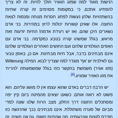
רגישות מאוד למה שמזג האוויר הולך להיות. זה לא צריך
להפתיע אתכם, כי במקומות מסוימים זה קורה שחיות
בהשתהויות שלהן נעשות לפתע חסרות מנוחה ומנסות לצאת
החוצה. אלו שאינן קשורות יכולות לרוץ במהירות. בני אדם
נשארים היכן שהם. ואז יש רעידת אדמה! החיות יודעות זאת
מראש, בגלל שמשהו קורה בטבע כמקדמה. בני אדם עם
האפים הגולמיים שלהם ועם החושים האחרים הגולמיים שלהם
אינם מבחינים בדבר, אבל חיות מבחינות. אם כן, באופן טבעי
גם לאילנית יש 'אף' מוגדר למה שצריך לבוא. המילה Witterung
(מזג אוויר) משמשת בהקשר כזה בגלל שמשמעותה 'להריח'
[6]
את מזג האוויר שמגיע.
יש הרבה דברים באדם שהוא עצמו אין לו מושג עליהם. הוא
פשוט לא רואה אותם. כשאנו יוצאים מהמיטה ביום קיץ יפה
ומסתכלים החוצה דרך החלון, מצב הרוח שלנו שונה למדי
מביום של סערה משתוללת. איננו מבחינים בכך שהרגשה כזו
חודרת לקצות אצבעותינו. מה שהחיות חשות, גם אנו חשים. זה