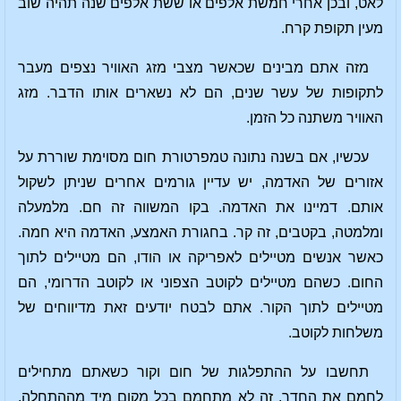
לאט, ובכן אחרי חמשת אלפים או ששת אלפים שנה תהיה שוב
מעין תקופת קרח.
מזה אתם מבינים שכאשר מצבי מזג האוויר נצפים מעבר
לתקופות של עשר שנים, הם לא נשארים אותו הדבר. מזג
האוויר משתנה כל הזמן.
עכשיו, אם בשנה נתונה טמפרטורת חום מסוימת שוררת על
אזורים של האדמה, יש עדיין גורמים אחרים שניתן לשקול
אותם. דמיינו את האדמה. בקו המשווה זה חם. מלמעלה
ומלמטה, בקטבים, זה קר. בחגורת האמצע, האדמה היא חמה.
כאשר אנשים מטיילים לאפריקה או הודו, הם מטיילים לתוך
החום. כשהם מטיילים לקוטב הצפוני או לקוטב הדרומי, הם
מטיילים לתוך הקור. אתם לבטח יודעים זאת מדיווחים של
משלחות לקוטב.
תחשבו על ההתפלגות של חום וקור כשאתם מתחילים
לחמם את החדר. זה לא מתחמם בכל מקום מיד מההתחלה.