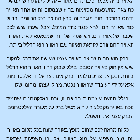
האוויר נהיה מכמה סיבות חם מאוד – זה יכול להתרחש, למשל,
כתוצאה מהשפעות מסוימות בחוץ שבמקום זה או אחר האוויר
נדחס בחוזקה. חום מוגבר זה ילחץ החוצה בכל הכיוונים, בדיוק
כפי שאוויר חם ילחץ כנגד צידי המיכל. אבל שערו שיש לכם
שכבה של אוויר חם, ויש שטף של רוח שמטאטאת את האוויר.
האוויר החם זורם לקראת האיזור שבו האוויר הוא הדליל ביותר.
ברק הוא החום שנוצר באוויר עצמו שעושה את דרכו למקום
שיש מין חוק באוויר הסובב, בגלל שבנקודה זו האוויר הוא הדליל
ביותר. ובכן אנו צריכים לומר: ברק אינו נוצר על ידי אלקטרוניות,
אלא על ידי העובדה שהאוויר נפטר, מרוקן עצמו, מחומו שלו.
בגלל תנועה עוצמתית חריפה זו, זרם האלקטרונים שתמיד
נוכח באוויר מקבל גירוי. הוא מטיל ברק על מעורר האלקטרונים.
הברק עצמו אינו חשמלי.
כל זה מראה לכם שחום מופץ באורח שונה בכל מקום באוויר.
וזה שוב משפיע על מזג האוויר. אלו הן השפעות שבאות