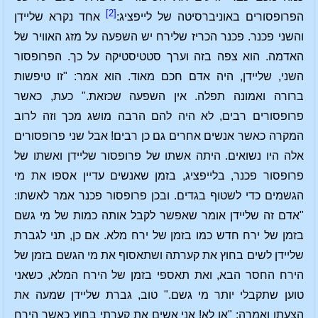
[2]
הפרופסורים באוניברסיטה של לייפציג:
אחד נקרא שליידן
והשני פכנר. פכנר הכריז שלירח יש השפעה על מזג האוויר של
האדמה. הוא צפה בזה וערך סטטיסטיקה על כך. הפרופסור
השני, שליידן, היה אדם חכם מאוד. הוא אמר: "זו טיפשות
ברורה ואמונה תפלה. אין השפעה שכזאת." כעת, כאשר
פרופסורים רבים, לא היה להם הרבה מושג מכך וזה לרוב
המקרה כאשר אנשים אחרים גם כן רבים! אבל שני פרופסורים
אלה היו נשואים. היתה אשתו של פרופסור שליידן ואשתו של
פרופסור פכנר, בלייפציג, בזמן שאנשים עדיין אספו את מי
הגשמים כדי לשטוף בגדים. ובכן פרופסור פכנר אמר לאשתו:
"אדם זה שליידן אומר שאפשר לקבל אותה כמות של מי גשם
בזמן של ירח חדש כמו בזמן של ירח מלא. אם כן, תני לגברת
שליידן לשים בחוץ את קערתה ושתאסוף את מי הגשם בזמן של
הירח החסר הבא, ואת תאספי בזמן של הירח המלא, כשאני
טוען שתקבלי יותר מי גשם." טוב, גברת שליידן שמעה את
הצעתו ואמרה: "או לא! אני אשים את קערתי בחוץ כאשר הירח