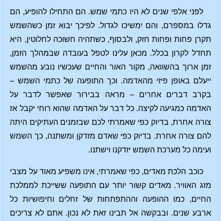
לפני אלפי שנים לא היו כתמי שמש. הם התחילו להופיע, הם
גדלו במספרם, והם ימשיכו לגדול. לפיכך יבוא זמן כשהשמש
תקרן פחות ופחות חזק, ולבסוף, כשתהיה חשוכה לחלוטין, היא
תחדל לקרון בכלל. מכאן עלינו לטפל בעובדה שבמהלך הזמן,
זמן ארוך בהשוואה, מקור האור והחיים שעכשיו נובע מהשמש
ייעלם באופן פיזי מהאדמה. וכך התופעה של כתמי השמש –
בקרב דברים אחרים – מראה בבירור שאפשר לדבר על
האדמה כמגיעה לקיצה. כל דבר על האדמה שהוא רוחי יקבל אז
צורה אחרת, בדיוק כפי שאמרתי לכם שבזמנים העתיקים היתה
להם צורה אחרת. בדיוק כפי שאדם מזדקן ומשתנה, כך השמש
ועימה כל מערכת השמש יזדקנו וישתנו.
כוכב הלכת מאדים, כפי שאמרתי, אינו משפיע מאוד על מצבי
מזג האוויר. מאדים קשור יותר עם התופעה ששייכת לממלכת
החיים, כמו ההופעה וההתפתחות של זחלים וחיפושיות כל
ארבע שנים. ובבקשה אל תבינו זאת לא נכון. אתם לא צריכים