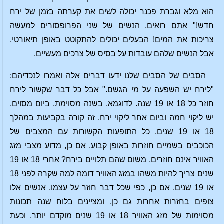
הוא מלא וגברת פכנר יכולה לשים את קערתה בזמן של ירח
חדש!" אתם רואים, הנשים של שני הפרופסורים למעשה
צריכות את המים! הבעלים יכולים להתקוטט באופן תיאורטי,
אבל הנשים שלהם עובדות על בסיס של צרכים מעשיים.
הסבים של הסבים שלנו ידעו דברים אלה ואמרו לנכדיהם:
"לירח יש השפעה על מי הגשם." אבל כל דבר שקשור לירח
חוזר כל 18 או 19 שנה. לדוגמא, בשנה מסוימת, ביום מסוים,
יש ליקוי חמה וביום אחר ליקוי ירח. זה קורה בקביעות במהלך
18 או 19 שנים. כל התופעות הקשורות עם המצבים של
הכוכבים בשמיים חוזרות באופן קבוע. אם כן, מדוע מצבי מזג
האוויר אינם חוזרים, משום שהם תלויים בירח? אחרי 18 או 19
שנים צריך להיות משהו במזג האוויר דומה למה שקרה לפני 18
או 19 שנים. אם כן, כפי שכל דבר חוזר על עצמו, אנשים אלו
צופים בחזרות אחרות גם כן, ומציינים בלוח שנה תכונות
מסוימות של מזג האוויר 18 או 19 שנים מוקדם יותר, וכעת