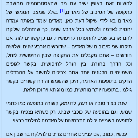
להשוות זאת באופן ישיר עם מה שהאסטרונומיה מחשבת
[1]
כתקופה של הסיבוב של מאדים,
בגלל שמצבו הממשי של
מאדים בא לידי שיקול דעת כאן. מאדים עומד באותה עמדה
יחסית לאדמה ולשמש בכל ארבע שנים, כך שהזחלים שלוקח
להם ארבע שנים להתפתח לחיפושיות גם כן קשורים לזה. אם
תיקחו שני סיבובים של מאדים – שדורשים ארבע שנים ושלושה
חודשים – אתם מקבלים את התקופה שבין החיפושית לזחל,
וכל הדרך בחזרה, בין הזחל לחיפושית. בקשר לגופים
השמיימיים הקטנים יותר אתם צריכים לחשוב על ההבדלים
הדקים בתופעות האדמה, היכן שהשמש והירח קשורים בקשר
גולמי, בתופעה יותר מוחשית, כמו מזג האוויר וכן הלאה.
שנת בציר טובה או רעה, לדוגמא, קשורה בתופעה כמו כתמי
שמש, וגם בהופעה של כוכבי שביט. רק כשהיא נצפית בקשר
לתופעה בשמיים יכולה התרחשות על האדמה להילמד כראוי.
עכשיו, כמובן, גם עניינים אחרים צריכים להילקח בחשבון אם