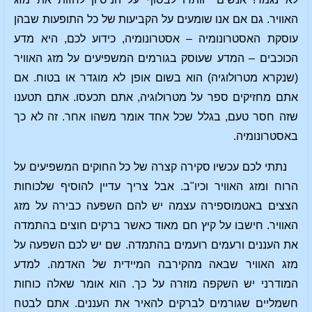
האוויר. גם אם אנו שומעים על הקביעות של כל התופעות שבהן
עוסקת האסטרונומיה – אסטרונומיה, כידוע לכם, היא מדע
הכוכבים – המדע שעוסק בגורמים המשפיעים על מזג האוויר
(שנקרא מטרולוגיה) הוא בשום אופן לא מוגדר או בטוח. אם
אתם מחזיקים ספר על מטרולוגיה, אתם תכעסו. אתם תטענו
שזה חסר טעם, בגלל שכל אחד אומר משהו אחר. זה לא כך
באסטרונומיה.
נתתי לכם עכשיו סקירה קצרה של כל החוקים המשפיעים על
הרוח ומזג האוויר וכיו"ב. אבל צריך עדיין להוסיף שלכוחות
הצצים באטמוספירה עצמה יש להם השפעה כבירה על מזג
האוויר. חישבו על קיץ חם מאוד כאשר ברקים חוצים בהתמדה
את העננים ורעמים רועמים בהתמדה. שם יש לכם השפעה על
מזג האוויר שבאה מהקירבה המיידית של האדמה. למדע
המודרני יש השקפה מוזרה על כך. הוא אומר שאלה כוחות
חשמליים שגורמים לברקים להאיר את העננים. אתם לבטח