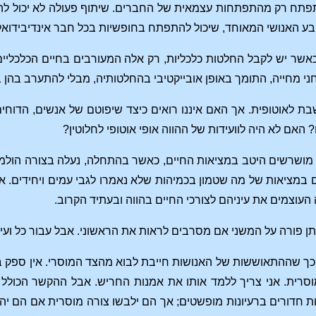
פתח רק מהתפתחות עצמאית של החברים. שיתוף פעולה לא יכול להיות
 האנושי המאוחד, שיכול להתפתח בחופשיות בכל חבר אינדיבידואלי
אשר יש לקבל החלטות כלכליות, רק אלה המעורבים בחיים הכלכליים 
חני מחייה, התומך באופן אובייקטיבי בהחלטותיה, מבלי להתערב בהן 
שבת לאוטופית. אך האם איננו רואים כיצד שיפוטם של אנשים, הדו
 האם לא היה לוועידות של ההווה אופי אוטופי לחלוטין?
מושרשים היטב במציאות החיים, כאשר בהתחלה, נעלה בצורה הולמת א
ם במציאות של מה שטמון בכמיהות שלא נאמרו לגבי עמים ויחידים. אם
העוצמים את עיניהם לצורכי החיים בהווה ובעתיד הקרוב.
ן פורה על המשני אם מסרבים לראות את הראשוני. אבל עבור כל ועידה
 כך שההתאוששות של האנושות חייבת לבוא מהצד המוסרי. אין ספק 
וסרית. אני צריך ללמד אותו את אמנות החריש. אבל ההקשר הכולל 
יות חדורים ברעיונות מופשטים; אך הם ילבשו צורה מוסרית אם הם יה