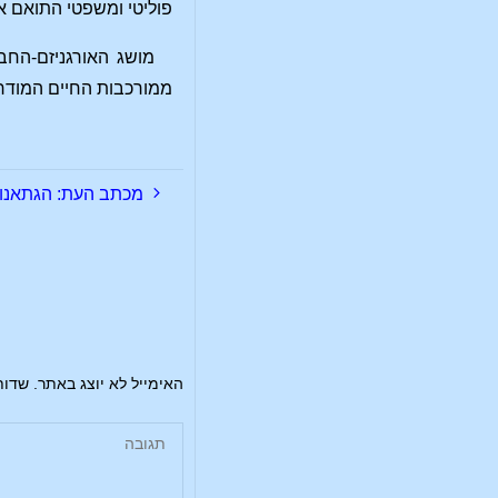
פוליטי ומשפטי התואם א
מושג האורגניזם-החב
ממורכבות החיים המודר
מכתב העת: הגתאנום – מ
האימייל לא יוצג באתר.
שדות