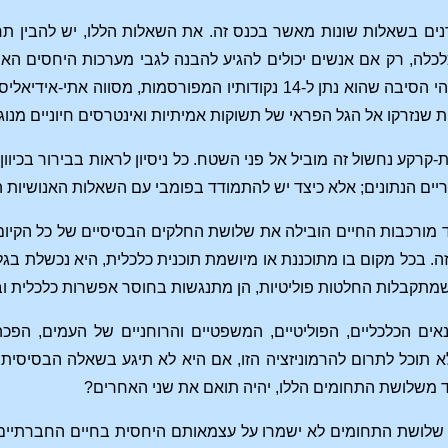
דנים בשאלות שונות מאשר בכנס זה. את השאלות הללו, יש להבין תחי
לכלה, רק אם אנשים יכולים להגיע להבנה לגבי מערכות היחסים הא
איתה. וילסון חש זאת. זוהי הסיבה שהוא נתן ל-14 נקודותיו המפ
 שנזרקו אל הגל הפראי של תשוקות אמיתיות ואינטרסים חיוניים מנוג
קרקע נחשול זה מוביל אל פני השטח. כל ניסיון לראות בבירור בכיוון ז
ים הנתונים; אלא כיצד יש להתמודד בפומבי עם השאלות האנושיות ה
יצד מורכבות החיים הובילה את שלושת החלקים הבסיסיים של כל הקיום
ה. בכל מקום בו מתוכננת או מיושמת תוכנית כלכלית, היא נכשלת בגל
מתקבלות החלטות פוליטיות, הן מתנגשות בחוסר אפשרות כלכלית וב
אים הכלכליים, הפוליטיים, המשפטיים והרוחניים של העמים, ה
 תוכל לתרום להרמוניזציה הזו, אם היא לא תיגע בשאלה הבסיסית 
 משלושת התחומים הללו, יהיה תואם את שני האחרים?
ם שלושת התחומים לא ישמרו על עצמאותם היחסית בחיים החברתיים.