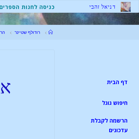
ד
נ
י
א
ל
ז
ה
ב
י
כניסה לחנות הספרים
רודולף שטיינר
הר
או
דף הבית
חיפוש גוגל
הרשמה לקבלת
עדכונים