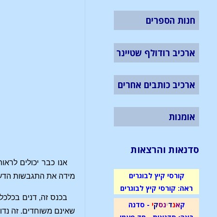
חנות הספרים
ארכיב רודולף שטיינר
ארכיב כותבים אחרים
אומנות
סדנאות והרצאות
אנו כבר יכולים לראו
קורסי קיץ לבוגרים
מידה את התגבשות הדעות
ראה: קורסי קיץ לבוגרים
בכנס זה, דנים בכלכל
ק
א
נ
ד
י
נ
ס
ק
י
- סדנה
שאינם משוחדים. זה נדון
ראה: סדנאות - חד פעמי