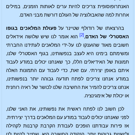
האנתרופוסופית צריכים להיות ערים לאותות הזמנים, במילים
אחרות למה שהאבולוציה של העולם דורשת מבני האדם.
בהרצאתו של רודולף שטיינר על
פעולת המלאכים בגופו
[2]
האסטרלי של האדם
,
הוא אומר לנו שיש שלושה אידאלים
חשובים מאוד שהוענקו לנו על-ידי המלאכים לעתידנו החברתי
ומשימתם בימינו היא לעצב בנפשותינו, בגוף האסטרלי שלנו,
תמונות של האידיאלים הללו, כך שאנחנו יכולים במודע לעבוד
איתם באופן יצירתי. עם זאת, כדי לעבוד עם התמונות האלה
במודע אנחנו צריכים לפתח תודעה גבוהה יותר בנפשותינו,
אנחנו צריכים להמיר את החשיבה שלנו לכושר של ראיה רוחנית
או יכולת של אימגינציה.
לכן חשוב לנו לפתח ראשית את נפשותינו, את האני שלנו,
לפני שאנחנו יכולים לעבוד במודע עם המלאכים בדרך יצירתית.
אז פירות עבודתנו הופכים לעבודת הקרבת קרבנות לקהילה
ולישויות גבוהות יותר. הנקודה החשובה היא, שחייב להיות לנו