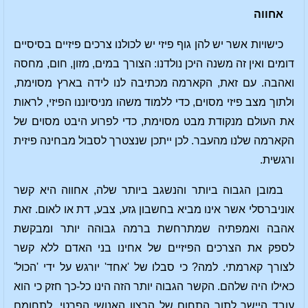
אחווה
כישויות אשר יש להן גוף פיזי יש לכולנו צרכים פיזיים בסיסיים
דומים ואין זה משנה היכן נולדנו: הצורך במים, מזון, חום, מחסה
ואהבה. עם זאת, הקארמה מכתיבה לנו לידה בארץ מסוימת,
ולתוך מצב פיזי מסוים, כדי ללמוד משהו מניסיוננו הפיזי, לראות
את העולם מנקודת מבט מסוימת, כדי לפרוע היבט מסוים של
הקארמה שלנו מהעבר. לכן ייתכן שנצטרך לסבול מבחינה פיזית
ורגשית.
במובן הגבוה ביותר והנשגב ביותר שלה, אחווה היא קשר
אוניברסלי אשר אינו מביא בחשבון גזע, צבע, דת או לאום. זאת
אהבה ואמפתיה שמתרחשת ברמה גבוהה יותר ומבקשת
לספק את הצרכים הפיזיים של אחינו בני האדם ללא קשר
לצורך קארמתי. למה? כי סבלו של 'אחד' יורגש על ידי 'הכול'
כאילו היה שלהם. הקשר הגבוה יותר הזה הינו כל-כך חזק כי הוא
עובד היישר לתוך התחום של הרצון האנושי הפרטי, לתחומם