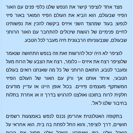
מצד אחד לוציפר קישר את הנפש שלנו כלפי פנים עם האור
הפיזי שבעולם, הוא הביא את העולם הפיזי המואר באור פיזי
לנפש; בעוד שמהצד השני איזיס ביקשה להכין את נפשותינו
לחיים פנימיים של רגשות שיכולים להתחבר עם האור הרוחני
שבעולם, שצבעוניותו הרבגונית חיה מעבר לכל הטבע.
לוציפר לא היה יכול להרשות זאת וזה בנפש התחושה שנאמר
שלוציפר רצח את איזיס – כלומר, רצח את הצבע של הרוח מעל
ומעבר לטבע, התואם הרוחני של כל מה שאנחנו רואים בעולם
הטבעי, איחד אותנו אך ורק עם האור של העולם הפיזי
המשתקף מעצמים פיזיים. בכול אופן היינו אז עדיין מודעים
חלקית לרוח בתוכנו ואולצנו להרגיש בדרך זו או אחרת בתלות
בחיבור שלנו ל'אל'.
בתקופה האטלנטית אהרימן נכנס לנפש באמצעות רשמים
חושיים, דרך לוציפר, והוא החל לפתח בה בית. הוא אחראי על
השכל שלנו, כפי שאמרנו. השכל שלנו מסיר את הרוח