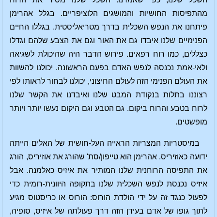
מהתפיסות החושיות והמושגים הלוציפריים. בגלל אהרימן
פיתחנו את הנפש השכלית בדרך מטריאליסטית. בגללו החיים
הפנימיים שלנו איבדו גם את האור וגם את הצבע שלהם וגדלו
כצללים, כמו רוח רפאים. פירוש הדבר היה שהיכולת לשגיאה
ולאי-אמת נכנסה לנפש האדם בפעם הראשונה. יכולנו להשוות
את העולם הפנימי הזה לעולם החיצוני, יכולנו לבחור לראותו לפי
רצוננו בתלות בנקודת המבט שלנו ואיבדנו את הקשר שלנו
לרוח בטבע והרוח ביקום. גם הטבע וגם היקום נעשו יותר ויותר
מופשטים.
במיסטריות המצריות הראייה העל-חושית של האלים הייתה
ידועה כאוזיריס. אהרימן הוא טייפון/סת' שהורג את אוזיריס, הורג
את התפיסה הרוחנית שלנו המותיר את איזיס כאלמנה. אבל
איזיס נכנסת לנפש השכלית שלנו בתקופה היוונית-רומית כדי
לפעול כנגד זה על ידי הולדת הורוס: הורוס או כריסטוס מגיע
לתוך גופו של אדם בעידן הזה דרך פעולתה של איזיס, סופיה,