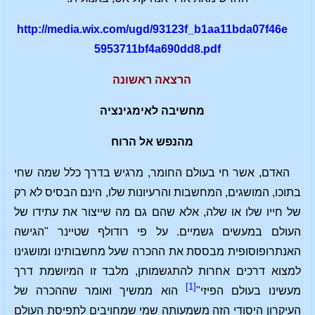
http://media.wix.com/ugd/93123f_b1aa11bda07f46e
5953711bf4a690dd8.pdf
הרצאה ראשונה
מחשיבה לאימגינציה
מהנפש אל הרוח
האדם, אשר חי בעולם החומר, מרגיש בדרך כלל שמה שחי
בתוכו, המושגים, המחשבות והרעיונות שלו, הינם הבסיס לא רק
של חייו שלו או שלה, אלא שהם גם מה שייצור את עתידו של
העולם במעשים גשמיים. על פי רודולף שטיינר "הגישה
האנתרופוסופית מבססת את ההכרה שעל מחשבותינו ומושגינו
למצוא דרכים אחרות להתגשמותן, מלבד זו המיושמת דרך
[1]
מעשינו בעולם הפיזי"
הוא ממשיך ואומר שההכרה של
העיקרון היסודי הזה משמעותה שמי שמחויבים לתפיסת העולם