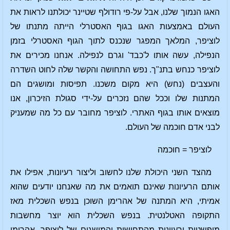
האגו הנמוך שלנו, אבל על-פי רודולף שטיינר יכולתנו לראות את
העולם באמצעות האגו בגוף האסטרלי הייתה מתנתו של
לוציפר, המלאך המפגר שנכנס לתוך הגוף האסטרלי בזמן
הנפילה, עשה אותו ל'כבד' וגרם לנפילה. אנחנו מכירים את
לוציפר כנחש בתנ"ך. נפש התחושה והקשר שלה לחוט השדרה
והעצבים (נחש) היא מקום משכנו. תפיסות ומושגים הם
המתנות שלו וככל שהם נזכרים על-ידי סגולת הזיכרון, אנו
מוצאים אותו בגוף האתרי. לוציפר מחובר עם כל מה שמעניק
לבני אדם חוכמה של העולם.
לוציפר = חוכמה
מהצד השני היכולת שלנו לחשוב וליצור רעיונות, אפילו את
אותם הרעיונות שאינם תואמים את מה שאנחנו יודעים שהוא
אמיתי, היא המתנה של אהרימן השוכן בנפש השכלית מאז
התקופה האטלנטית. בנפש השכלית הוא יוצר מחשבות
מופשטות ורעיונות מהתחושות והמושגים של לוציפר. אהרימן