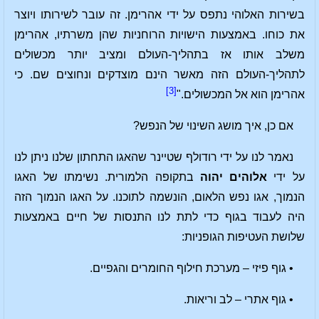
בשירות האלוהי נתפס על ידי אהרימן. זה עובר לשירותו ויוצר
את כוחו. באמצעות הישויות הרוחניות שהן משרתיו, אהרימן
משלב אותו אז בתהליך-העולם ומציב יותר מכשולים
לתהליך-העולם הזה מאשר הינם מוצדקים ונחוצים שם. כי
[3]
אהרימן הוא אל המכשולים."
אם כן, איך מושג השינוי של הנפש?
נאמר לנו על ידי רודולף שטיינר שהאגו התחתון שלנו ניתן לנו
על ידי
אלוהים יהוה
בתקופה הלמורית. נשימתו של האגו
הנמוך, אגו נפש הלאום, הונשמה לתוכנו. על האגו הנמוך הזה
היה לעבוד בגוף כדי לתת לנו התנסות של חיים באמצעות
שלושת העטיפות הגופניות:
• גוף פיזי – מערכת חילוף החומרים והגפיים.
• גוף אתרי – לב וריאות.