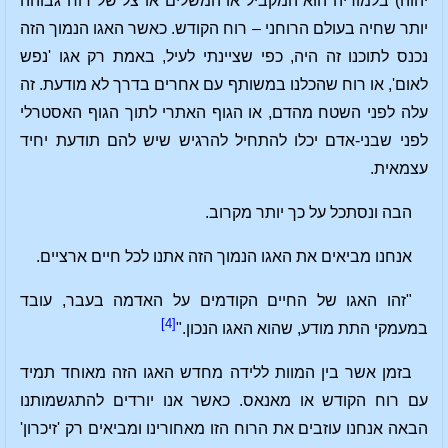
יהוה) בלמוריה הוא המקביל או המשלים או צל של רוח גבוהה
יותר שחיה בעולם הרוחני – רוח הקודש. כאשר האגו הנמוך הזה
נכנס לתוכנו זה היה, כפי שציינתי לעיל, באמת רק אגו 'נפש
לאום', או רוח שהכלנו במשותף עם אחרים בדרך לא מודעת. זה
עלה לפני השטח מהדם, או הגוף האתרי לתוך הגוף האסטרלי
לפני שבני-אדם יכלו להתחיל להרגיש שיש להם תודעת יחיד
עצמאית.
הבה ונסתכל על כך יותר מקרוב.
אנחנו מביאים את האגו הנמוך הזה אתנו לכל חיים ארציים.
"זהו האגו של החיים הקודמים על האדמה בעבר, עובד
[4]
במעמקי התת מודע, שהוא האגו הנכון."
בזמן אשר בין המוות ללידה מחדש האגו הזה מאוחד תמיד
עם רוח הקודש או מאנאס. כאשר אנו יורדים להתגשמותנו
הבאה אנחנו עוזבים את הרוח הזו מאחורינו ומביאים רק 'זיכרון'