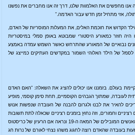
 אנו מחפשים את האלמוות שלנו, דרך זה אנו מחברים את נפשנו
לה, אזי מתחיל זמן חדש עבור האדמה."
הילד הקדוש את חוכמת האלים, את המעלות המוסריות של האדם,
 היה חוזר כמאורע היסטורי שמבוטא באופן סמלי במיסטריות
ם ציונים נבואיים של המאורע שהתרחש כאשר השמש עמדה באמצע
ה קדוש זה, לסמל של הילד האלוהי השמור במקדשים העתיקים כמייצג של
Et Incar" וכך מאז שהחשיבה האנושית קיימת בעולם. בזמננו אנו יכולים להציג את השאלה: "האם האדם
ית לעובדה, שמתוך הגבהים הקוסמיים, תחת סימן קוסמי, מופיע
ריכים להאיר את לבנוּ ולגרום להבנה של העובדה שנפשות אנוש
 רציניים וחמורים, וזה נחוץ בזמנים רציניים שכאלה לתת תשובות
רציניות לשאלות רציניות, כמו זו שעלתה כאן. עם שאלה זו בראשנו נעיף מבט במחשבות של האנשים המובילים של המאה ה-19 ונראה אם הרעיון של כריסטוס
עות בעובדה שהאדם רוצה לחגוג משהו נצחי לאורם של נרות חג