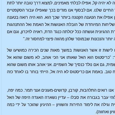
לא יהיה קל, אפילו לבלתי מאמינים, למצוא דרך טובה יותר לתת
חיים שלנו. אם לבסוף אנו מודים בכך שאפילו עבור הסקפטיים
פילו את הטענה הקטנה ביותר שכך הוא. הוא היה רואה בטענה
בשליחות המיוחדת של הובלת האנושות אל האמת ואל ההתנהגות
גיונית ועשתה ככל יכולתה כנגד הדת, ראויה לזיכרון, וגם אם
יותר והנכונות שבמוסר שלהן מהווה פיצוי למחסור זה."
-19, בדחותם את רוחם שלהם, נתנו לישות זו אשר האנושות במשך מאות שנים הכירה כמושיעו של
ר: "כריסטוס הוא האל שאותו אני הכי אוהב, לא משום שהוא אל
שמית, גם אם נולד כנסיך של השמיים. אני אוהב אותו משום שהוא
רח טוב. באמת אם כריסטוס לא היה אל, הייתי בוחר בו לאחד כזה
 אנו רואים התלהבות, קורבן, קדושים-מעונים ועצי תמר. כמה יפה,
והי עבר בגבורה את סבלו – עדיין נשארה האגדה היפה של האל
ילה את לימוד החירות והשוויון – ההיגיון שהוכר על ידי כמה
ן ואחווה).