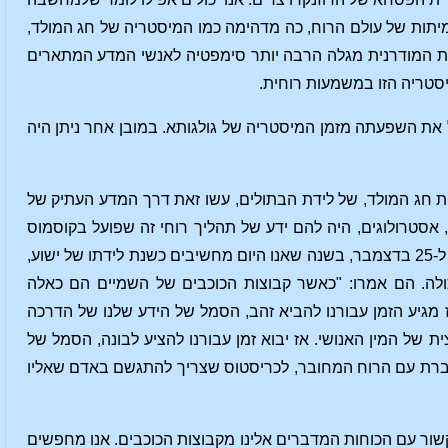
מיתות של עולם הרוח, כה מדהימה כמו המיסטריה של חג המולד,
ות המודרנית מגלה הרבה יותר סימפטיה לאנשי המדע המתארים
סטריה הזו במשמעות רוחית.
 את השפעתה מזמן המיסטריה של גולגותא. במובן אחר ניתן היה
ת חג המולד, של לידת הבתולים, עשו זאת דרך המדע העתיק של
 אסטרולוגים, היה להם ידע של תהליך רוחי זה שפועל בקוסמוס
כאשר סימן מסוים מופיע בשמיים המכוכבים. סימן אחד כזה הם הכירו כאשר, בלילה שבין 24 ל-25 בדצמבר, בשנה שאנו היום מחשיבים כשנת לידתו של ישוע,
לה. הם אמרו: "כאשר קבוצות הכוכבים של השמיים הם כאלה
 שינוי חשוב באדמה. אז מגיע הזמן עבורנו להביא זהב, הסמל של הידע שלנו של הדרכה
 של המין האנושי. אז יבוא זמן עבורנו להציע לבונה, הסמל של
חוברת עם הרוח המחובר, לכריסטוס שצריך להתגשם באדם שאליו
שור עם הכוחות המדברים אלינו מקבוצות הכוכבים. אנו מחפשים