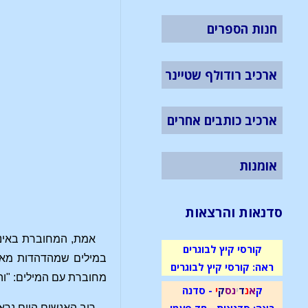
חנות הספרים
ארכיב רודולף שטיינר
ארכיב כותבים אחרים
אומנות
סדנאות והרצאות
אמת, המחוברת באינט
קורסי קיץ לבוגרים
במילים שמהדהדות מאז 
ראה: קורסי קיץ לבוגרים
מחוברת עם המילים: "והוא נולד מרוח הקודש מ
ק
א
נ
ד
י
נ
ס
ק
י
- סדנה
ראה: סדנאות - חד פעמי
רוב האנשים היום נרא