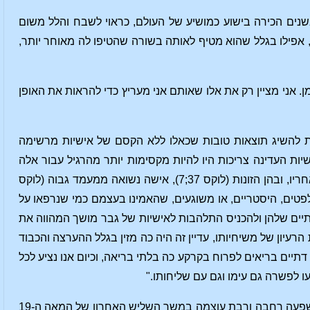
שנים הכירה בישוע כמושיע של העולם, כראוי לשבח והלל משום
ו, אפילו בגלל שהוא מטיף לאותה בשורה שהטיפו לה מאוחר יותר,
אדוארד פון הרטמן. אני מציין רק את אלו שאותם אני מעריץ כדי להראות את האופן
ולות להשיג תוצאות טובות שכאלו ללא הקסם של אישיות מרשימה
יות העדינה צריכות היו להיות מקסימות יותר מהרגיל עבור אלה
שהלכו בעקבותיו, לא רק עבור הגברים, אלא גם עבור הנשים שנטלו חלק כה גדול בהולכים אחריו, ובהן הזונות (לוקס 37;7), אישה נשואה ממעמד גבוה (לוקס
פילפטים, היסטריים, או משוגעים, שהאמינו בעצמם כמי שנרפאו על
הדתיים שלהן ולהכניס התלהבות לאישיות של גבר מושך המהווה את
הרעיון של משיחיותו, עדיין זה היה כה מזין בגלל ההערצה והכבוד
דתיים בריאים לפרוח בקרקע כה בלתי בריאה, וכיום אנו נציע לכל
ו לפשרה גם עימו וגם עם שליחותו."
ועדיין יש עוד קול שברצוני לצטט, הקול של אחת מהדמויות העיקריות בספרות שמפעילה השפעה רחבה ורבת עוצמה במשך השליש האחרון של המאה ה-19