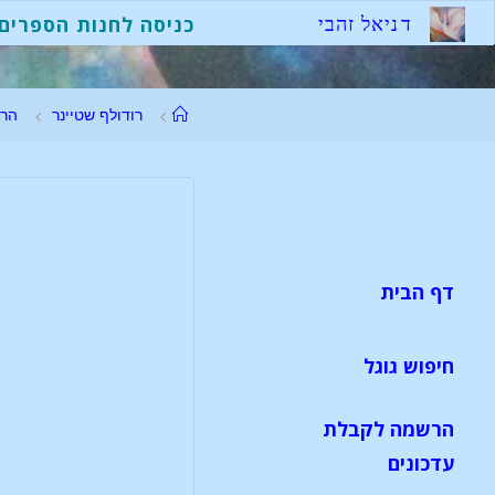
ד
נ
י
א
ל
ז
ה
ב
י
כניסה לחנות הספרים
רודולף שטיינר
הר
דף הבית
חיפוש גוגל
הרשמה לקבלת
עדכונים