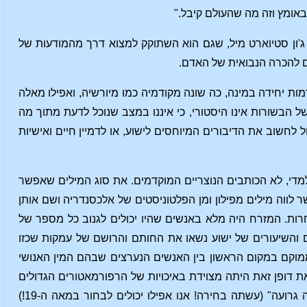
אומץ וזה מה שהעולם קיבל."
נקשיב כעת לקול אחר, לקולו של ג'ון סטיוארט מיל, שגם הוא השתוקק למצוא דרך מהמודעות של
ות יחידה במינה, כה שונה מקודמיה כמו מיורשיה, ואפילו מאלה
 הבשורות אינו היסטורי, כי איננו במצב שנוכל לדעת מתוך מה
ל לחשוב את הדיבורים המיוחסים לישוע, או לדמיין חיים ואישיות
 למדי, לא הכותבים הנוצריים המוקדמים. את סוג המילים שאפשר
לווה מילים מפילון ומן הפלטוניסטים של אלכסנדריה ושם אותן
ות. המזרח היה מלא באנשים שהיו יכולים לגנוב כל מספר של
ם והשיעורים של ישוע נשאו את החותם והרושם של עמקות שכזו
ממוקם במקום הראשון בין האנשים הנערצים שבהם המין האנושי
 דופן זאת היתה מצוידת באיכויות של הרפורמאטורים הגדולים
ביותר והקדושים המעונים שחיו אי פעם על האדמה, איננו יכולים לומר שהדת עשתה בחירה גרועה" (עשתה בחירה! אנו אפילו יכולים לבחור במאה ה-19!)