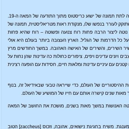
תחילה ניקח את המילים של סופר, ארנסט רנאן, שהִרבה ללמוד את האישיות של ישוע וניסה לתת תמונה של ישוע כריסטוס מתוך התודעה של המאה ה-19.
שתוקק לעורר בנפשו שלו, מנקודת ראות מטריאליסטית, תמונה של
נוטה ליצור הרבה פחות רוח צנועה ופשוטה – רוח שהיא פחות
על כל הדרמות של הגליל. הארץ העצובה ביותר בעולם היא אולי
ל שיר השירים, והשירים של האישה האהובה. במשך החודשים מרץ
ם ויונים עדינים ויפים, ציפורים כחולות כה עדינות שהן נחות על
טנים עם עיניים עדינות ומלאות חיים, חסידות עם הופעה רצינית
 ההיסטוריים של העולם, כדי שייראה טבעי שבאידיאל זה, בנוף
שך מאות שנים קישרה אותם עם חייו של המושיע של העולם.
יטה האנושות במשך מאות בשנים, מושכת את החושב של המאה
ארנסט רנאן ממשיך: "כל ההיסטוריה של הנצרות בתחילתה נהייתה בדרך זו פסטורלית ומענגת. משיח בחגיגת נישואים, אהובה, וזכוס [zaccheus] הטוב