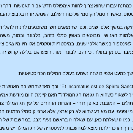
כמתנה עבורו שהוא צריך להוות אימפולס חדש עבור האנושות. דרך זה
טוס. כאשר הסמל הקוסמי של כוח העולם, השמש, זורח בקבוצת הבתו
יקה במשך אלפי שנים, וכפי שהמאגים חשו משוכנעים להניח לרגלי 
וות האנושי, מבוטאים באופן סמלי בזהב, בלבונה ובמור, משהו
ן לאינספור במשך אלפי שנים. במיסטריות וטקסים אלו היו מיוצגי
 בין 24 ל-25 בדצמבר בסימן בתולה, כי זהב, לבונה ומור, הוצעו גם בליל
במשך כמעט אלפיים שנה נשמעו בעולם המילים הכריסטיאניות:
"natus est de Spiritu Sancto ex Maria Virgine
יך לשאוף כשהוא חוגג את חג המולד?" האם קיימת היום מודעות אמית
ולים – המובנת באופן רוחי – והנרות הזוהרים על עץ חג המולד צ
מי ופנימי עם מאורע שהוא לא רק ארצי, אלא ארצי קוסמי? הזמנים הם
בדרך הזו כדי לתת מוצא למחשבות: למיסטריה של חג המולד יש משמ