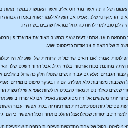
 האמונה של היינה אשר מתייחס אליו, ואשר האנושות במשך מאות ב
באופן הדמוקרטי שלנו, אפילו אם הוא לא לגמרי אוחז בעמדה גבוהה ז
בואו וניקח חושב אחר מהמאה ה-19. אתם יודעים שאני מחשיב מאוד את 
 ה-19 אודות כריסטוס ישוע.
פילוסוף, אמר: "אנו רואים שהיכולות הרוחיות של ישוע לא היו יכ
 היתה מחוננת בכוח אורטורי בלתי רגיל, אבל ההוד השקט שלו והאיש
 מכל השכבות מעורבות ללא אפליה. הם היו בעיקר טיפוסים מוזרים, א
 למדי שנשים כאלה נוטות מאוד להבליט או לשוות אופי אישי לרגשות 
ברור יותר משנשים אלו היו מסוג שכזה, ואפילו אם לא עוררו בישוע את 
ות פסיכולוגיות ופסיכיאטריות מודרניות זה בלתי אפשרי עבור רגשות 
לנער היטב יסודות שכאלו אצל ההולכים אחריו ככל האפשר, כי הם יגיע