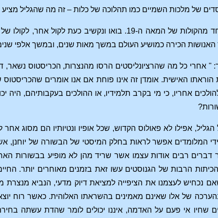
דים של מלכות השמיים כמו תהלוכה של כלות – זה מה שהגליל מציע ב
זהו, ידידיי היקרים, אחד מהקולות של המאה ה-19. בואו ו
ר: " אחרי כל מה שהרציונליסטים הרסו מהנצרות, הכריסטוס נשאר, דמ
הוראתו האישית. אומדן זה אינו פוחת אם אנו אומרים שהכריסטוס של
ולכים אחריו, כי מי בקרב תלמידיו, או ההולכים בעקבותיהם, היה יכו
ורות?
הגליל, אפילו לא פאולוס הקדוש, שכל אופיו ונטיותיו הם מסוג אחר
ידי המלומדים אפשר לראות בחלק המיסטי של הבשורה של יוחנן, אשר 
 דברים רבים אודות עצמו אשר שריד מהן לא מופיע בבשורות האחר
הכיתות הרבות של הגנוסטים עשו זאת בזמנים מאוחרים יותר. החיי
שאם נכחיש לעצמנו את הציפייה למציאת דיוק מדעי, הנביא מנצרת 
הערכה של אלו שאינם מאמינים בהשראתו האלוהית. כאשר רוח יוצאת