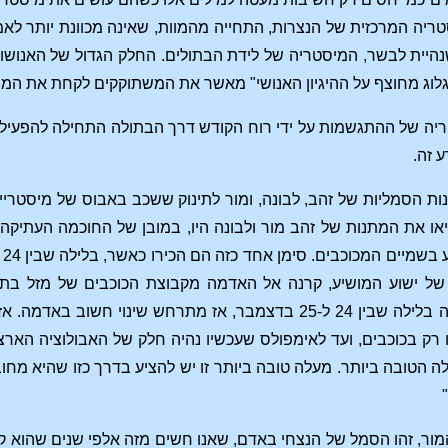
ריה המרכזית של הנצרות, התחייה מהמוות, שאינה מכוונת יותר לא
היית לבשר, המיסטריה של לידת הבתולים. החלק הגדול של האנוש
לוג מחוצף על ההיגיון האנושי" מאשר את המשתוקקים לקחת את המי
טריה של ההתגשמות על ידי רוח הקודש דרך הבתולה התחילה להפעיל
 זה.
ת הסמליות של זהב, לבונה, ומור לתינוק ששכב באבוס של מיסטריי
ו את המתנות של זהב מור ולבונה היו, במובן של החוכמה העתיקה,
ל ישוע המושיע, קרנה אל האדמה מקבוצת הכוכבים של מזל בתו
שהשמש עומדת בבתולה בלילה שבין 24 ל-25 בדצמבר, אז מתרחש
רק בכוכבים, ועד לאימפולס שעכשיו נהיה חלק של האבולוציה הארצית
ה הטובה ביותר. מעלה טובה ביותר זו יש להציע בדרך כזו שהיא מ
ור, זהו הסמל של הנצחי באדם, שאנו חשים מזה אלפי שנים שהוא ק