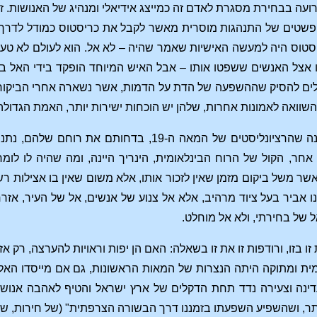
ה בבחירת מסגרת לאדם זה כמייצג אידיאלי ומנהיג של האנושות. זה 
ופשטים של התנהגות מוסרית מאשר לקבל את כריסטוס כמודל לדרך ה
וס היה למעשה האישיות שאמר שהיה – לא אל. הוא לעולם לא טען א
מו אצל האנשים ששפטו אותו – אבל האיש המיוחד הופקד בידי האל 
לים להסיק שההשפעה של הדת על הדמות, אשר נשארה אחרי הביקורת הה
שוואה לאמונות אחרות, שלהן יש הוכחות ישירות יותר, האמת הגדולה 
יש לנו שם את התמונה שהרציונליסטים של המאה ה
 אחר, הקול של הרוח הבינלאומית, הינריך היינה, ומה שהיה לו לומ
אשר משל ביקום מזמן שאין לזכור אותו, אלא משום שאין בו אצילות ר
ינו אביר בעל ציוד מרהיב, אלא אל צנוע של אנשים, אל של העיר, אז
אל של בחירתי, ולא אל מוחלט.
 בזו, ורודפות זו את זו בשאלה: האם הן יפות וראויות להערצה, רק אז
מית ומתוקה היתה הנצרות של המאות הראשונות, גם אם מייסדו האל
נה וצעירה נדד תחת הדקלים של ארץ ישראל והטיף לאהבה אנושית וג
ר, ושהשפיע השפעתו בזמננו דרך הבשורה הצרפתית" (של חירות, שוויו