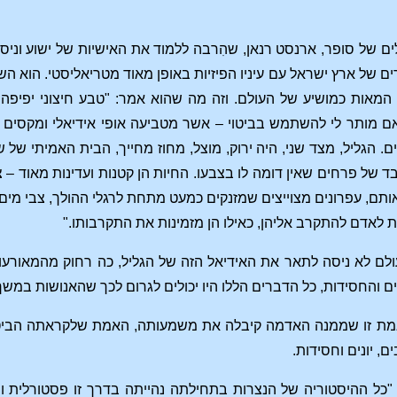
ם של ארץ ישראל עם עיניו הפיזיות באופן מאוד מטריאליסטי. הוא ה
המאות כמושיע של העולם. וזה מה שהוא אמר: "טבע חיצוני יפיפה 
אם מותר לי להשתמש בביטוי – אשר מטביעה אופי אידיאלי ומקסים 
ם. הגליל, מצד שני, היה ירוק, מוצל, מחוז מחייך, הבית האמיתי ש
 של פרחים שאין דומה לו בצבעו. החיות הן קטנות ועדינות מאוד – צבי
תם, עפרונים מצוייצים שמזנקים כמעט מתחת לרגלי ההולך, צבי מים ק
ת לאדם להתקרב אליהן, כאילו הן מזמינות את התקרבותו."
ולם לא ניסה לתאר את האידיאל הזה של הגליל, כה רחוק מהמאורעות
נים והחסידות, כל הדברים הללו היו יכולים לגרום לכך שהאנושות במ
ם, אמת זו שממנה האדמה קיבלה את משמעותה, האמת שלקראתה הב