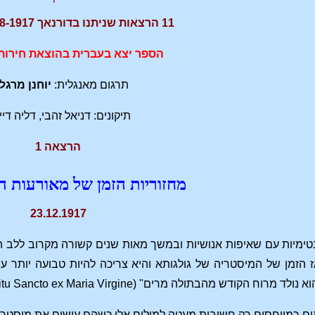
11 הרצאות שניתנו בדורנאך GA180 1918-1917
הספר יצא בעברית בהוצאת חירות
תרגום מאנגלית:
יוחנן מרגל
תיקונים: דניאל זהבי, דליה די
הרצאה 1
מחזוריות הזמן של מאורעות ה
23.12.1917
ימיות עם שאיפות אנושיות ובמשך מאות שנים קשורה מקרוב ללב הא
הזמן של המיסטריה של גולגותא והיא צריכה להיות טבועה יותר 
הבתולה מרים" (Et Incarnatus est de Spiritu Sancto ex Maria Virgine).
ים כמייחסים רק חשיבות מעטה למילים אלו כשהם עושים את מיסטריי