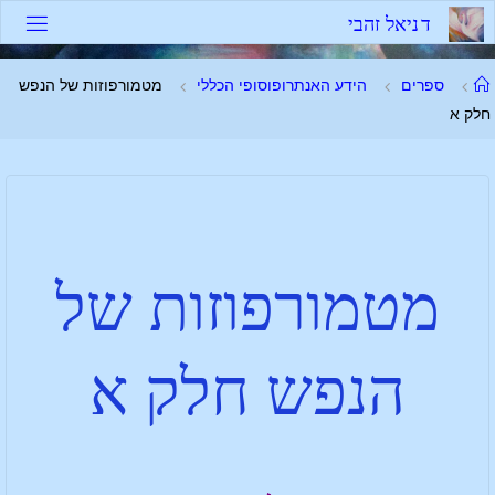
ד
נ
י
א
ל
ז
ה
ב
י
ספרים
הידע האנתרופוסופי הכללי
מטמורפוזות של הנפש
חלק א
מטמורפוזות של
הנפש חלק א