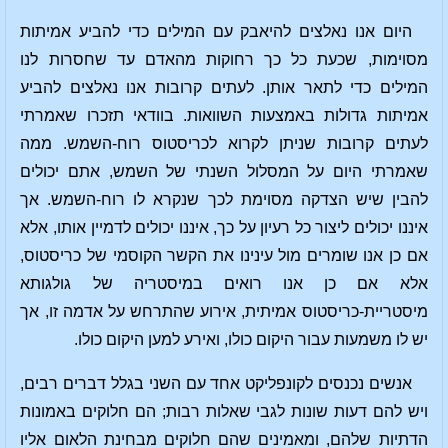
היום אנו נאלצים להיאבק עם המילים כדי להביע אמיתות
מסוימות, שכעת כל כך רחוקות מהאדם עד שחסרות לנו
המילים כדי לתאר אותן. לעתים קרובות אנו נאלצים להביע
אמיתות גדולות באמצעות השוואות. בוודאי תזכרו שאמרתי
לעתים קרובות שניתן לקרוא לכריסטוס רוח-השמש. ממה
שאמרתי היום על המסלול השנתי של השמש, אתם יכולים
להבין שיש הצדקה מסוימת לכך שנקרא לו רוח-השמש. אך
איננו יכולים ליצור כל רעיון על כך, איננו יכולים לדמיין אותו, אלא
אם כן אנו שומרים מול עינינו את הקשר הקוסמי של כריסטוס,
אלא אם כן אנו רואים במיסטריה של גולגותא
מיסטריית-כריסטוס אמיתית, אירוע שהתרחש על אדמה זו, אך
יש לו משמעות עבור היקום כולו, ואירע למען היקום כולו.
אנשים נכנסים לקונפליקט אחד עם השני בגלל דברים רבים,
ויש להם דעות שונות לגבי שאלות רבות; הם חלוקים באמונות
הדתיות שלהם, ומאמינים שהם חלוקים מבחינת הלאום אליו