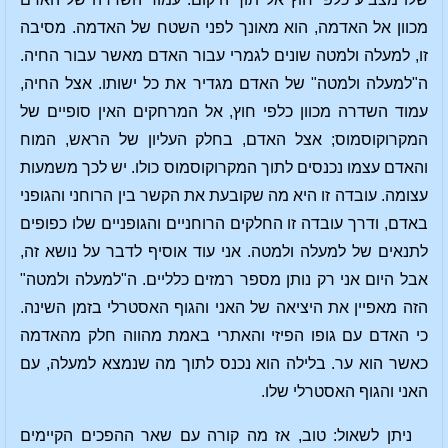
מכוון אל האדמה, הוא מאונך לפני השטח של האדמה. מסיבה
זו, למעלה ולמטה שונים לגמרי עבור האדם מאשר עבור החיה.
ה"למעלה ולמטה" של האדם מגדיר את כל ישותו. אצל החיה,
עמוד השדרה מכוון כלפי חוץ, אל המרחקים האין סופיים של
המקרוקוסמוס; אצל האדם, בחלק העליון של הראש, המוח
והאדם עצמו נכנסים לתוך המקרוקוסמוס כולו. יש לכך משמעות
עצומה. עובדה זו היא מה שקובעת את הקשר בין הרוחני והגופני
באדם, ודרך עובדה זו החלקים הרוחניים והגופניים שלו כפופים
לתנאים של למעלה ולמטה. אני עוד אוסיף לדבר על נושא זה,
אבל היום אני רק נותן מספר רמזים כלליים. ה"למעלה ולמטה"
הזה מאפיין את היציאה של האני והגוף האסטרלי בזמן השינה.
כי האדם עם גופו הפיזי והאתרי באמת מהווה חלק מהאדמה
כאשר הוא ער. בלילה הוא נכנס לתוך מה שנמצא למעלה, עם
האני והגוף האסטרלי שלו.
ניתן לשאול: טוב, אז מה קורה עם שאר ההפכים הקיימים