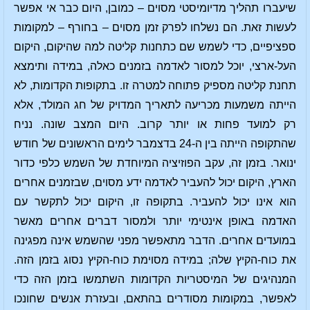
שיעברו תהליך מדיומיסטי מסוים – כמובן, היום כבר אי אפשר
לעשות זאת. הם נשלחו לפרק זמן מסוים – בחורף – למקומות
ספציפיים, כדי לשמש שם כתחנות קליטה למה שהיקום, היקום
העל-ארצי, יוכל למסור לאדמה בזמנים כאלה, במידה ותימצא
תחנת קליטה מספיק פתוחה למטרה זו. בתקופות הקדומות, לא
הייתה משמעות מכריעה לתאריך המדויק של חג המולד, אלא
רק למועד פחות או יותר קרוב. היום המצב שונה. נניח
שהתקופה הייתה בין ה-24 בדצמבר לימים הראשונים של חודש
ינואר. בזמן זה, עקב הפוזיציה המיוחדת של השמש כלפי כדור
הארץ, היקום יכול להעביר לאדמה ידע מסוים, שבזמנים אחרים
הוא אינו יכול להעביר. בתקופה זו, היקום יכול לתקשר עם
האדמה באופן אינטימי יותר ולמסור דברים אחרים מאשר
במועדים אחרים. הדבר מתאפשר מפני שהשמש אינה מפגינה
את כוח-הקיץ שלה; במידה מסוימת כוח-הקיץ נסוג בזמן הזה.
המנהיגים של המיסטריות הקדומות השתמשו בזמן הזה כדי
לאפשר, במקומות מסודרים בהתאם, ובעזרת אנשים שחונכו