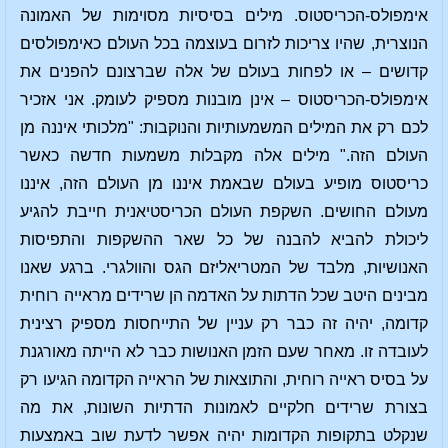
אימפולס-הכריסטוס. מילים בסיסיות מסוימות של האמונה
הנוצרית, שהיו צריכות לזרום בעוצמה בכל העולם כאימפולסים
קדושים – או לפחות בעולם של אלה שברצונם להפנים את
אימפולס-הכריסטוס – אינן מובנות מספיק לעומק. אני אזכיר
לכם רק את המילים המשמעותיות והנוקבות: "מלכותי איננה מן
העולם הזה." מילים אלה מקבלות משמעות חדשה כאשר
כריסטוס מופיע בעולם שבאמת איננו מן העולם הזה, איננו
מעולם החושים. השקפת העולם הכריסטיאנית חייבת להגיע
ליכולת להביא להבנה של כל שאר ההשקפות והתפיסות
האנושיות, מלבד של המטריאליזם הגס והוולגרי. ברגע שאנו
מבינים היטב שכל הדתות על האדמה הן שרידים מראייה רוחית
קדומה, יהיה זה כבר רק עניין של התייחסות מספיק רצינית
לעובדה זו. מאחר שעם הזמן האנושות כבר לא הייתה מאורגנת
על בסיס ראייה רוחית, והתוצאות של הראייה הקדומה הגיעו רק
בצורת שרידים חלקיים לאמונות הדתיות השונות, את מה
שנקלט בתקופות הקדומות יהיה אפשר לדעת שוב באמצעות