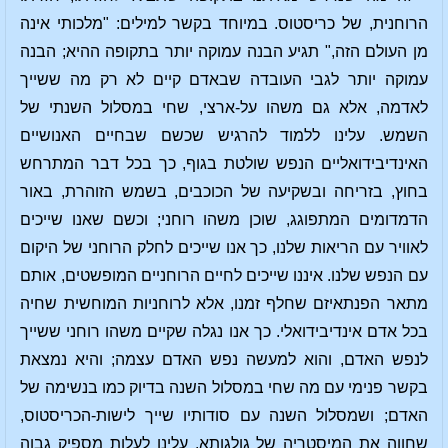
הרוחנית, של כריסטוס. במיוחד בקשר למילים: "מלכותי אינה
מן העולם הזה," תגיע הבנה עמוקה יותר בתקופה ההיא; הבנה
עמוקה יותר לגבי העובדה שבאדם קיים לא רק מה ששייך
לאדמה, אלא גם משהו על-ארצי, שחי במסלול השנתי של
השמש. עלינו ללמוד להרגיש שכשם שבחיים האנושיים
האינדיבידואליים הנפש שולטת בגוף, כך בכל דבר המתרחש
בחוץ, בזריחה ובשקיעה של הכוכבים, בשמש הזוהרת, באור
הדמדומים המתפוגג, שוכן משהו רוחני; וכשם שאנו שייכים
לאוויר עם הריאות שלנו, כך אנו שייכים לחלק הרוחני של היקום
עם הנפש שלנו. איננו שייכים לחיים הרוחניים המופשטים, אותם
מתאר הפנתאיזם שחלף זמנו, אלא לרוחניות המוחשית שחיה
בכל אדם אינדיבידואלי. כך אנו נגלה שקיים משהו רוחני ששייך
לנפש האדם, והוא למעשה נפש האדם עצמה; והיא נמצאת
בקשר פנימי עם מה שחי במסלול השנה בדיוק כמו בנשימה של
האדם; ושמסלול השנה עם סודותיו שייך לישות-הכריסטוס,
שחווה את המיסטריה של גולגותא. עלינו לעלות מספיק גבוה