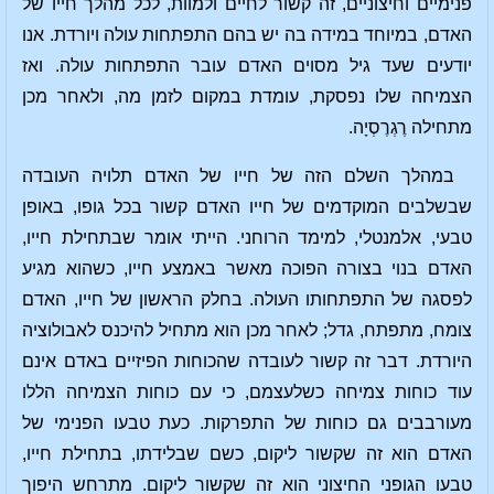
פנימיים וחיצוניים, זה קשור לחיים ולמוות, לכל מהלך חייו של
האדם, במיוחד במידה בה יש בהם התפתחות עולה ויורדת. אנו
יודעים שעד גיל מסוים האדם עובר התפתחות עולה. ואז
הצמיחה שלו נפסקת, עומדת במקום לזמן מה, ולאחר מכן
מתחילה רֶגְרֶסְיָה.
במהלך השלם הזה של חייו של האדם תלויה העובדה
שבשלבים המוקדמים של חייו האדם קשור בכל גופו, באופן
טבעי, אלמנטלי, למימד הרוחני. הייתי אומר שבתחילת חייו,
האדם בנוי בצורה הפוכה מאשר באמצע חייו, כשהוא מגיע
לפסגה של התפתחותו העולה. בחלק הראשון של חייו, האדם
צומח, מתפתח, גדל; לאחר מכן הוא מתחיל להיכנס לאבולוציה
היורדת. דבר זה קשור לעובדה שהכוחות הפיזיים באדם אינם
עוד כוחות צמיחה כשלעצמם, כי עם כוחות הצמיחה הללו
מעורבבים גם כוחות של התפרקות. כעת טבעו הפנימי של
האדם הוא זה שקשור ליקום, כשם שבלידתו, בתחילת חייו,
טבעו הגופני החיצוני הוא זה שקשור ליקום. מתרחש היפוך