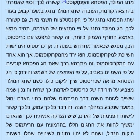
[1]
מחג המולד, הפסחא והפֶּנְטָקּוֹסְט
קשורה לכך; וכפי שאמרתי
בהרצאה קודמת, העובדה שחג המולד נחגג במועד קבוע, בעוד
שחג הפסחא נחגג על פי הקונסטלציות השמיימיות, גם קשורה
לכך. חג המולד נחגג על פי התנאים של האדמה, תמיד ממש
באמצע החורף העמוק ביותר, וזה קשור למפגש עם כריסטוס,
הבן, מפגש שכאמור מתרחש בעונה זו. אך כריסטוס הינו ישות
השייכת למקרוקוסמוס. הוא ירד מהמקרוקוסמוס, אך הוא אחד
עם המקרוקוסמוס. זה מתבטא בכך שאת חג הפסחא קובעים
על פי השמיים באביב, על פי הפוזיציה של השמש והירח; כי חג
הפסחא מראה שכריסטוס שייך ליקום כולו, כשם שחג המולד
מצביע על הירידה של כריסטוס לאדמה. כך שהיה זה נכון שמה
ששייך לעונות השנה דרך הריתמוס שלהם בחיי האדם יחול
במועד שנקבע במהלך השנה. זה דבר כל כך עמוק, כל כך קשור
לישותו הפנימית של האדם, שיש הצדקה אמיתית לכך שהאדם
ימשיך לחוות את החגים הללו בהרמוניה עם הריתמוס של
היקום הגדול, ושהם לא יהיו נתונים לשינויים שחלו בשעות