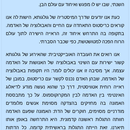
השנתי, שבו יש לו מפגש ואיחוד עם עולם הבן.
כעת אנו יודעים שדרך המיסטריה של גולגותא, הישות לה אנו
קוראים כריסטוס התאחדה עם החיים והאבולוציה של האדמה.
בתקופה בה התרחש איחוד זה, הראייה הישירה לתוך עולם
הרוח הפכה למטושטשת, כפי שכבר הסברתי.
אנו רואים את העובדה האובייקטיבית: שהאירוע של גולגותא
קשור ישירות עם השינוי באבולוציה של האנושות על האדמה
עצמה. אך מסיבה זו אנו יכולים לומר: היו תקופות באבולוציה
של האדמה, שבהן האדם נכנס לקשר עם כריסטוס, במובן של
ראייה רוחית אטוויסטית, דרך כך שהוא נעשה מודע לדיאלוג
האינטימי בין האדמה לבין המקרוקוסמוס. על כך מתבססת
האמונה בה מחזיקים בהצדקה מסוימת אנשים מלומדים
מודרניים מסוימים, חוקרים של הדת: האמונה שפעם האדמה
חוותה התגלות ראשונה קדמונית. היא התרחשה באופן אותו
תיארנו. זאת הייתה התגלות בראשיתית קדומה. כל הדתות