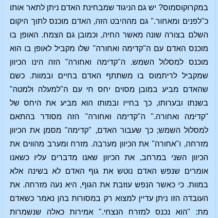
במקרוקוסמוס? יש גם הניגוד שמבחינת האדם ניתן לתאר אותו
כ"לפנים ומאחור." גם מההיבט הזה, האדם מוכנס לתוך היקום
השלם בצורה שונה מאשר החיה, וכמובן גם הצמח. האופן בו
מוכנס האדם עם ה"קדימה ואחורה" שלו מקביל לאופן בו הוא
מוכנס למסלול השמש. ה"קדימה ואחורה" הזה הינו הכיוון
שמקביל לריתמוס בו משתתף האדם בחיים ובמוות. כשם
שהאדם מביע במובן מסוים יחס חי עם ה"למעלה ולמטה"
בשנתו ובערותו, כך בחייו ובמותו הוא מביע את היחס של
"קדימה ואחורה." ה"קדימה ואחורה" הזה מסודר בהתאם
למסלול השמש; כך שעבור האדם, "קדימה" מסמן את הכיוון
מזרחה, ו"אחורה" את הכיוון מערבה. מזרח ומערב מהווים את
הכיוון השני במרחב, את הכיוון שאנו מדברים עליו כשאנו
אומרים שנפש האדם נוטש את גוף האדם לא בשינה אלא
במוות. כי כאשר הנפש עוזבת את הגוף, היא נעה מזרחה. את
העובדה הזו ניתן עדיין למצוא רק במסורות בהן נאמר כשאדם
מת: "הוא נכנס למזרח הנצחי." אמירות כאלה שנשמרות