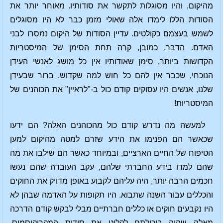
מהיקום, והיו מסוגלות לתקשר את סודותיו. מאוחר יותר את
הסודות הללו לימדו אלה שאולי מזמן כבר לא היו מסוגלים
לשמש בעצמם כקולטים. עדיין הסודות של היקום נמסרו לבני
האדם. הדבר, כמובן, קרה תחת הסימן של המיסטריות
הקדושות ביותר, סימן שאודותיו אין כל מושג לאנשי העידן
הנוכחי, שכבר אין להם כל חוש למה שקדוש. ברור שבעידן
שלנו, אנשים היו עסוקים קודם כול ב-"לראיין" את הכוהנים של
המיסטריות!
למעשה מה נדרש קודם כול מהכוהנים האלה? הם ידעו
שכאשר הם הפנימו את הידע שזרם למטה מהיקום למען
הטיפוח של החיים הארציים, ובמיוחד כאשר הם שילבו את מה
שהם למדו בידע החברתי שלהם, עקב העובדה שהם נעשו
חכמים הרבה יותר, היה עליהם לקבוע באופן מדויק את החוקים
והכללים עבור השנה שתבוא. היו תקופות על האדמה שבהן לא
היו נקבעים חוקים או כללים חברתיים מבלי לבקש קודם הדרכה
מאלה שהיה ביכולתם לקלוט את סודות המקרוקוסמוס.