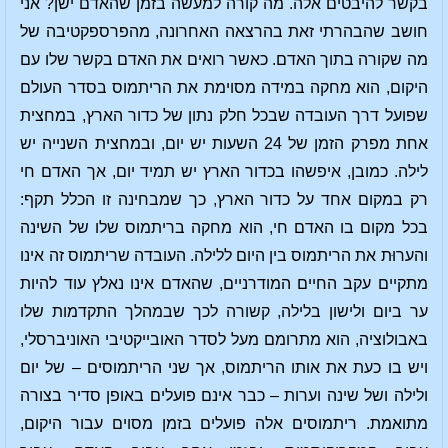
בקשר להיבטים אלה. מה קורה למעשה בזמן שהאדם ישן? אני
חושב שהבהרתי זאת בהרצאה האחרונה, מהפרספקטיבה של
מה שקורה בתוך האדם. כאשר רואים את האדם בקשר שלו עם
היקום, הוא מחקה במידה מסוימת את הריתמוס בסדר העולם
שפועל דרך העובדה שבכל חלק נתון של כדור הארץ, במחצית
אחת מפרק הזמן של 24 השעות יש יום, ובמחצית השנייה יש
לילה. כמובן, איפשהו בכדור הארץ יש תמיד יום, אך האדם חי
רק במקום אחד על כדור הארץ, כך שמבחינה זו הכלל תקף:
בכל מקום בו האדם חי, הוא מחקה בריתמוס שלו של השינה
והערוּת את הריתמוס בין היום ללילה. העובדה שריתמוס זה אינו
מתקיים עקב החיים המודרניים, שהאדם אינו נאלץ עוד להיות
ער ביום ולישון בלילה, קשורה לכך שבמהלך התקדמות שלו
באבולוציה, הוא מתרומם מעל לסדר האובייקטיבי האוניברסלי,
ויש בו כעת את אותו הריתמוס, אך שני הריתמוסים – של יום
ולילה ושל שינה וערות – כבר אינם פועלים באופן סדיר בצורה
מתואמת. ריתמוסים אלה פועלים בזמן מסוים עבור היקום,