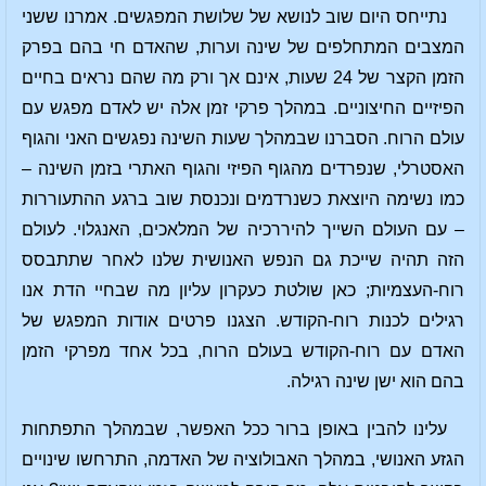
נתייחס היום שוב לנושא של שלושת המפגשים. אמרנו ששני
המצבים המתחלפים של שינה וערות, שהאדם חי בהם בפרק
הזמן הקצר של 24 שעות, אינם אך ורק מה שהם נראים בחיים
הפיזיים החיצוניים. במהלך פרקי זמן אלה יש לאדם מפגש עם
עולם הרוח. הסברנו שבמהלך שעות השינה נפגשים האני והגוף
האסטרלי, שנפרדים מהגוף הפיזי והגוף האתרי בזמן השינה –
כמו נשימה היוצאת כשנרדמים ונכנסת שוב ברגע ההתעוררות
– עם העולם השייך להיררכיה של המלאכים, האנגלוי. לעולם
הזה תהיה שייכת גם הנפש האנושית שלנו לאחר שתתבסס
רוח-העצמיות; כאן שולטת כעקרון עליון מה שבחיי הדת אנו
רגילים לכנות רוח-הקודש. הצגנו פרטים אודות המפגש של
האדם עם רוח-הקודש בעולם הרוח, בכל אחד מפרקי הזמן
בהם הוא ישן שינה רגילה.
עלינו להבין באופן ברור ככל האפשר, שבמהלך התפתחות
הגזע האנושי, במהלך האבולוציה של האדמה, התרחשו שינויים