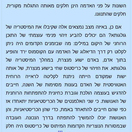
השונות על פני האדמה הינן חלקים מאותה התגלות מקורית,
חלקים שהתנוונו.
אם כן, באיזה מצב נמצאים אלה שקיבלו את המיסטריה של
גולגותא? הם יכולים להביע זיהוי פנימי עוצמתי של התוכן
הרוחני של היקום במילים: מה שבזמנים הקדומים היה ניתן
לקלוט רק דרך הדיאלוג של האדמה עם הקוסמוס ירד והופיע
בתוך אדם, באדם ישוע מנצרת, במהלך המיסטריה של
גולגותא. את הזיהוי של כריסטוס שחי בישוע מנצרת, של אותה
ישות שמקודם הייתה ניתנת לקליטה לראייה הרוחית
האטוויסטית של האדם בעונות מסוימות של השנה, חייבים
להדגיש בעוצמה הולכת וגוברת כחיונית להתפתחות הרוחנית
של האנושות. כי שני האלמנטים של הכריסטיאניות יתאחדו אז
כפי שהם חייבים להתאחד באמת, כדי שהן הכריסטיאניות, והן
האנושות יוכלו להמשיך להתפתח בדרך הנכונה. העובדה
שבמסורות הנוצריות הקדומות המיתוס של כריסטוס היה חלק