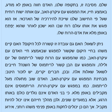
שלם. מסיבה זו, בתקופה שלנו, האדם חווה באופן לא מודע,
באמצע חייו, את המפגש עם עיקרון-האב, עם אותה ישות רוחית
שעל פי החישוב שלנו שייכת להיררכיה של הארכאי. אז הוא
פוגש את אותו עולם רוח שבו הוא ישכון לאחר שהוא יְפַתֵּחַ
באופן מלא את אדם-הרוח שלו.
ניתן לשאול: האם גם עובדה זו קשורה לכל היקום? האם קיים
משהו בחיי היקום שקשור למפגש שבאמצע חיי האדם עם
עיקרון-האב, כמו שהמפגש עם הרוח קשור לריתמוס של יום
ולילה, והמפגש עם הבן קשור לריתמוס של השנה? חייבים
לשאול שאלות אלה. ובכן, חברים יקרים, יש לזכור היטב:
מבחינת המפגש עם עיקרון-האב, האדם שוב מתעלה מעל
לריתמוס, כמו במפגש עם עיקרון-הרוח. הריתמוסים אינם
מקבילים באופן מלא. כי בני האדם אינם נולדים כולם באותו
הרגע, אלא במועדים שונים, ולכן מהלך חייהם אינו יכול להיות
מקביל. אך הם כן יכולים לחקות באופן פנימי משהו רוחני, אירוע