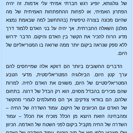
של גולגותא, יופיע רגש חברתי אמיתי עלי אדמות. זה יהיה
הפתרון האמיתי, או לפחות ההתפתחות האמיתית של מה
שהיום מכונה בצורה טיפשית (בהתחשב למה שבאמת נמצא
מולנו) השאלה החברתית. אך יהיה על בני האדם ללמוד דרך
מדע הרוח להכיר את הקשר בין האדם והיקום. הדבר ידרוש
ללא ספק שנראה ביקום יותר ממה שרואה בו המטריאליזם של
היום.
הדברים החשובים ביותר הם דווקא אלה שמייחסים להם
ערך קטן היום. הביולוגיה המטריאליסטית, מדעי הטבע
המטריאליסטיים של היום, משווים את האדם לחיה. למרות
שהם מכירים בהבדל מסוים, הוא רק הבדל של דרגה. בתחום
שלהם, הם בוודאי צודקים; אך הם מתעלמים לגמרי מהקשר
של האדם עם הכיוונים של היקום. עמוד השדרה של החיה –
ומהבחינה הזאת היוצא מן הכלל מוכיח את הכלל – עמוד
השדרה של החיה מקביל ביקום לפני השטח של האדמה. הכיוון
שלו מצביע כלפי חוץ אל תוך היקום. עמוד השדרה של האדם